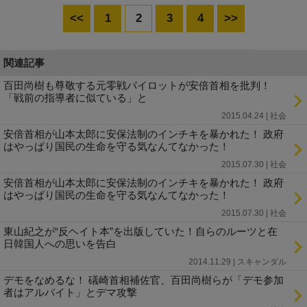
<<
1
2
3
4
>>
関連記事
百田尚樹も尊敬する元零戦パイロットが安倍首相を批判！
「戦前の指導者に似ている」と
2015.04.24 | 社会
安倍首相が山本太郎に安保法制のインチキを暴かれた！ 政府
はやっぱり国民の生命を守る気なんてなかった！
2015.07.30 | 社会
安倍首相が山本太郎に安保法制のインチキを暴かれた！ 政府
はやっぱり国民の生命を守る気なんてなかった！
2015.07.30 | 社会
東山紀之が“反ヘイト本”を出版していた！自らのルーツと在
日韓国人への思いを告白
2014.11.29 | スキャンダル
デモをなめるな！ 礒崎首相補佐官、百田尚樹らが「デモ参加
者はアルバイト」とデマ攻撃