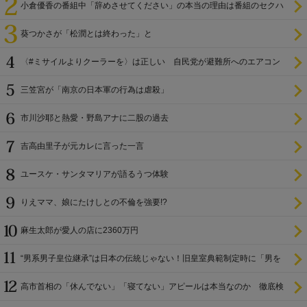
小倉優香の番組中「辞めさせてください」の本当の理由は番組のセクハ
ラ
葵つかさが「松潤とは終わった」と
〈#ミサイルよりクーラーを〉は正しい 自民党が避難所へのエアコン
設置を遅らせてきた
三笠宮が「南京の日本軍の行為は虐殺」
市川沙耶と熱愛・野島アナに二股の過去
吉高由里子が元カレに言った一言
ユースケ・サンタマリアが語るうつ体験
りえママ、娘にたけしとの不倫を強要!?
麻生太郎が愛人の店に2360万円
“男系男子皇位継承”は日本の伝統じゃない！旧皇室典範制定時に「男を
尊び女を卑む」と
高市首相の「休んでない」「寝てない」アピールは本当なのか 徹底検
証