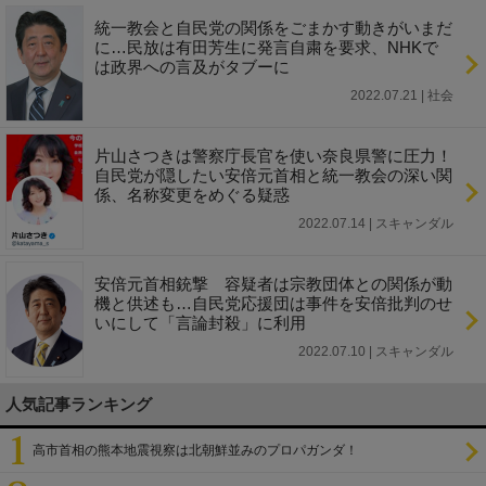
統一教会と自民党の関係をごまかす動きがいまだ
に…民放は有田芳生に発言自粛を要求、NHKで
は政界への言及がタブーに
2022.07.21 | 社会
片山さつきは警察庁長官を使い奈良県警に圧力！
自民党が隠したい安倍元首相と統一教会の深い関
係、名称変更をめぐる疑惑
2022.07.14 | スキャンダル
安倍元首相銃撃 容疑者は宗教団体との関係が動
機と供述も…自民党応援団は事件を安倍批判のせ
いにして「言論封殺」に利用
2022.07.10 | スキャンダル
人気記事ランキング
高市首相の熊本地震視察は北朝鮮並みのプロパガンダ！