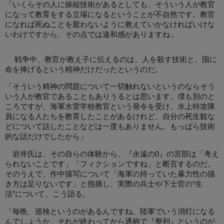
「いくらその人に操縦技術があるとしても、そういう人が教官
になって教育をする立場になるということが不自然です。教官
になれば死ぬことを厭わないように教えていかなければいけな
いわけですから、その点では違和感がありますね」
戦争中、教官が教え子に伝えるのは、人を殺す技術と、国に
命を捧げるという精神だけだったというのだ。
「そういう精神の問題について一切触れないというのならそう
いう人が教官であることもありうるとは思います。僕も別のと
ころですが、海軍水雷学校教官という発令を受け、水上特攻隊
員になる人たちを教育したことがあるけれど、自分の死生観な
どについて話したことなどは一度もありません。もっぱら技術
的な話だけでしたから」
岩井氏は、その自らの体験から、『永遠の0』の宮部は「考え
られないことです」「フィクションですね」と断言するのだ。
そのうえで、作中描写について「海軍の持っていた暴力性の描
き方は足りないです」と指摘し、実際の兵士や下士官の“生
活”について、こう語る。
「毎晩、巡検というのがあるんですね。陸軍でいう消灯になる
んでしょうか、それが終わってから通称で『整列』というのが