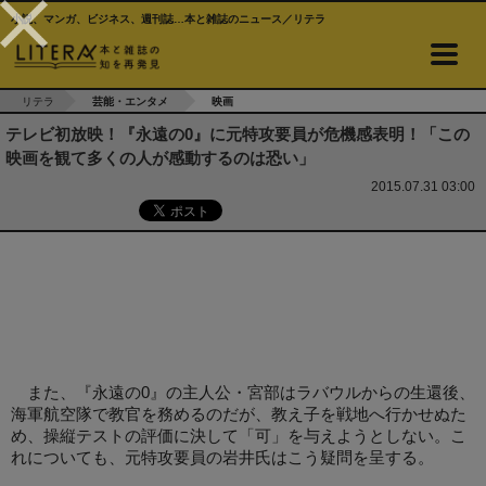
小説、マンガ、ビジネス、週刊誌…本と雑誌のニュース／リテラ
リテラ
芸能・エンタメ
映画
テレビ初放映！『永遠の0』に元特攻要員が危機感表明！「この
映画を観て多くの人が感動するのは恐い」
2015.07.31 03:00
また、『永遠の0』の主人公・宮部はラバウルからの生還後、
海軍航空隊で教官を務めるのだが、教え子を戦地へ行かせぬた
め、操縦テストの評価に決して「可」を与えようとしない。こ
れについても、元特攻要員の岩井氏はこう疑問を呈する。