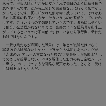
あって、甲板の陰かどこかに立たされて毎日のように精神棒で
尻を叩くんです。だから上陸して風呂屋などに行くと恥ずかし
かったそうです。尻に叩かれた痕が赤く残っていて。それがあ
るから海軍の秩序というか、そういうものが整然としていたわ
けです。こういうもので強制していたのです。映画にはそうい
う部分が全然描かれないままに、宮部のような搭乗員が出来上
がってくるというのは不自然ですね。いきなり飛行機に乗れた
わけではないんですよ」
一般水兵たちが直面した戦争には、敵との戦闘だけでなく、
軍隊内での陰湿ないじめや、上官からの体罰もあった。だが、
『永遠の0』では一人前になった後の“大空を駆ける操縦士”とし
ての姿しか提示しない。VFXを駆使した迫力のある空戦シーン
に至るまでに、そのような苛酷な現実があったことなど、受け
手は知る由もないのだ。