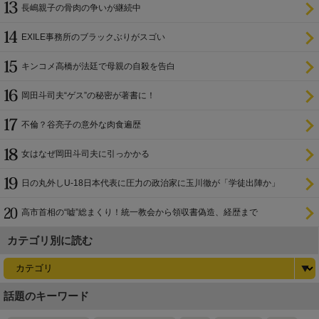
長嶋親子の骨肉の争いが継続中
EXILE事務所のブラックぶりがスゴい
キンコメ高橋が法廷で母親の自殺を告白
岡田斗司夫“ゲス”の秘密が著書に！
不倫？谷亮子の意外な肉食遍歴
女はなぜ岡田斗司夫に引っかかる
日の丸外しU-18日本代表に圧力の政治家に玉川徹が「学徒出陣か」
高市首相の“嘘”総まくり！統一教会から領収書偽造、経歴まで
カテゴリ別に読む
話題のキーワード