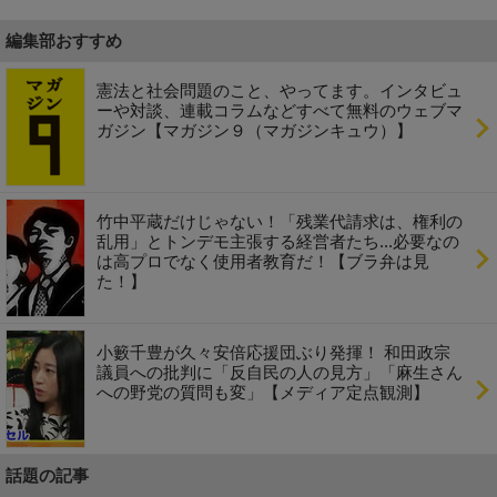
編集部おすすめ
憲法と社会問題のこと、やってます。インタビュ
ーや対談、連載コラムなどすべて無料のウェブマ
ガジン【マガジン９（マガジンキュウ）】
竹中平蔵だけじゃない！「残業代請求は、権利の
乱用」とトンデモ主張する経営者たち...必要なの
は高プロでなく使用者教育だ！【ブラ弁は見
た！】
小籔千豊が久々安倍応援団ぶり発揮！ 和田政宗
議員への批判に「反自民の人の見方」「麻生さん
への野党の質問も変」【メディア定点観測】
話題の記事