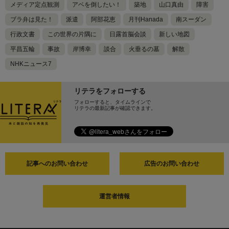
メディア定点観測
アベを倒したい！
築地
山口真由
障害
ブラ弁は見た！
派遣
阿部花恵
月刊Hanada
南スーダン
行政文書
この世界の片隅に
日露首脳会談
新しい地図
平昌五輪
事故
岸博幸
談合
火垂るの墓
解散
NHKニュース7
リテラをフォローする
フォローすると、タイムラインで
リテラの最新記事が確認できます。
記事へのお問い合わせ
広告のお問い合わせ
運営者情報