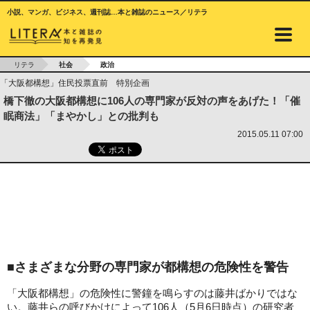
小説、マンガ、ビジネス、週刊誌…本と雑誌のニュース／リテラ
リテラ
社会
政治
「大阪都構想」住民投票直前 特別企画
橋下徹の大阪都構想に106人の専門家が反対の声をあげた！「催
眠商法」「まやかし」との批判も
2015.05.11 07:00
■さまざまな分野の専門家が都構想の危険性を警告
「大阪都構想」の危険性に警鐘を鳴らすのは藤井ばかりではな
い。藤井らの呼びかけによって106人（5月6日時点）の研究者