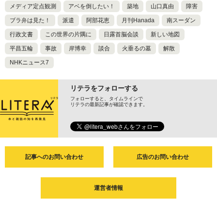
メディア定点観測
アベを倒したい！
築地
山口真由
障害
ブラ弁は見た！
派遣
阿部花恵
月刊Hanada
南スーダン
行政文書
この世界の片隅に
日露首脳会談
新しい地図
平昌五輪
事故
岸博幸
談合
火垂るの墓
解散
NHKニュース7
リテラをフォローする
フォローすると、タイムラインで
リテラの最新記事が確認できます。
記事へのお問い合わせ
広告のお問い合わせ
運営者情報