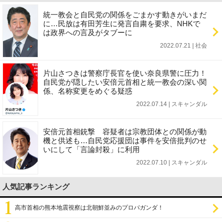
統一教会と自民党の関係をごまかす動きがいまだ
に…民放は有田芳生に発言自粛を要求、NHKで
は政界への言及がタブーに
2022.07.21 | 社会
片山さつきは警察庁長官を使い奈良県警に圧力！
自民党が隠したい安倍元首相と統一教会の深い関
係、名称変更をめぐる疑惑
2022.07.14 | スキャンダル
安倍元首相銃撃 容疑者は宗教団体との関係が動
機と供述も…自民党応援団は事件を安倍批判のせ
いにして「言論封殺」に利用
2022.07.10 | スキャンダル
人気記事ランキング
高市首相の熊本地震視察は北朝鮮並みのプロパガンダ！