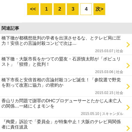
<<
1
2
3
4
次>
関連記事
橋下徹が都構想批判の学者を出演させるな、とテレビ局に圧
力！安倍との言論封殺コンビで次は…
2015.03.07 | 社会
橋下徹・大阪市長をかつての盟友・石原慎太郎が「ポピュリ
スト」「狡猾」と批判！
2015.03.06 | 社会
橋下市長と安倍首相の言論封殺コンビ誕生！「参院選で野党
を割って改憲に協力」の密約か
2015.02.15 | 社会
香山リカ問題で謝罪のDHCプロデューサーとたかじん未亡人
の関係…一緒にくまモンを
2015.05.10 | スキャンダル
『殉愛』訴訟で「委員会」が特集中止！大阪のテレビ局関係
者に責任波及