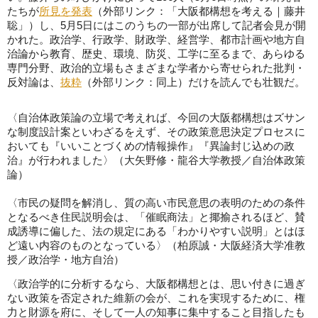
たちが
所見を発表
（外部リンク：「大阪都構想を考える｜藤井
聡」）し、5月5日にはこのうちの一部が出席して記者会見が開
かれた。政治学、行政学、財政学、経営学、都市計画や地方自
治論から教育、歴史、環境、防災、工学に至るまで、あらゆる
専門分野、政治的立場もさまざまな学者から寄せられた批判・
反対論は、
抜粋
（外部リンク：同上）だけを読んでも壮観だ。
〈自治体政策論の立場で考えれば、今回の大阪都構想はズサン
な制度設計案といわざるをえず、その政策意思決定プロセスに
おいても『いいことづくめの情報操作』『異論封じ込めの政
治』が行われました〉（大矢野修・龍谷大学教授／自治体政策
論）
〈市民の疑問を解消し、質の高い市民意思の表明のための条件
となるべき住民説明会は、「催眠商法」と揶揄されるほど、賛
成誘導に偏した、法の規定にある「わかりやすい説明」とはほ
ど遠い内容のものとなっている〉（柏原誠・大阪経済大学准教
授／政治学・地方自治）
〈政治学的に分析するなら、大阪都構想とは、思い付きに過ぎ
ない政策を否定された維新の会が、これを実現するために、権
力と財源を府に、そして一人の知事に集中すること目指したも