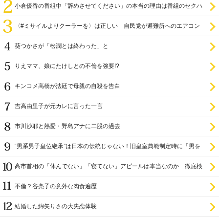
小倉優香の番組中「辞めさせてください」の本当の理由は番組のセクハ
ラ
〈#ミサイルよりクーラーを〉は正しい 自民党が避難所へのエアコン
設置を遅らせてきた
葵つかさが「松潤とは終わった」と
りえママ、娘にたけしとの不倫を強要!?
キンコメ高橋が法廷で母親の自殺を告白
吉高由里子が元カレに言った一言
市川沙耶と熱愛・野島アナに二股の過去
“男系男子皇位継承”は日本の伝統じゃない！旧皇室典範制定時に「男を
尊び女を卑む」と
高市首相の「休んでない」「寝てない」アピールは本当なのか 徹底検
証
不倫？谷亮子の意外な肉食遍歴
結婚した綿矢りさの大失恋体験