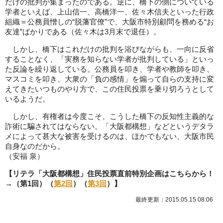
だけの批判が集まったのである。逆に、橋下の側についている
学者といえば、上山信一、高橋洋一、佐々木信夫といった行政
組織＝公務員憎しの“脱藩官僚”で、大阪市特別顧問を務める“お
友達”ばかりである（佐々木は3月末で退任）。
しかし、橋下はこれだけの批判を浴びながらも、一向に反省
することなく、「実務を知らない学者が批判している」といっ
た反論を繰り返している。公務員を叩き、学者や教師を叩き、
マスコミを叩き、大衆の「負の感情」を煽って自らの支持に変
えてきたいつものやり方で、この住民投票を乗り切ろうとして
いるようだ。
しかし、有権者は今度こそ、こうした橋下の反知性主義的な
詐術に騙されてはならない。「大阪都構想」などというデタラ
メによって甚大な被害を受けるのは、ほかでもない、大阪市民
自身なのだから。
（安福 泉）
【リテラ「大阪都構想」住民投票直前特別企画はこちらから！
→（第1回）（
第2回
）（
第3回
）】
最終更新：2015.05.15 08:06