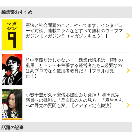
編集部おすすめ
憲法と社会問題のこと、やってます。インタビュ
ーや対談、連載コラムなどすべて無料のウェブマ
ガジン【マガジン９（マガジンキュウ）】
竹中平蔵だけじゃない！「残業代請求は、権利の
乱用」とトンデモ主張する経営者たち...必要なの
は高プロでなく使用者教育だ！【ブラ弁は見
た！】
小籔千豊が久々安倍応援団ぶり発揮！ 和田政宗
議員への批判に「反自民の人の見方」「麻生さん
への野党の質問も変」【メディア定点観測】
話題の記事