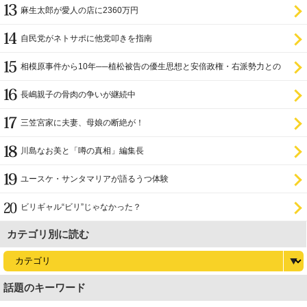
麻生太郎が愛人の店に2360万円
自民党がネトサポに他党叩きを指南
相模原事件から10年──植松被告の優生思想と安倍政権・右派勢力との
関係
長嶋親子の骨肉の争いが継続中
三笠宮家に夫妻、母娘の断絶が！
川島なお美と「噂の真相」編集長
ユースケ・サンタマリアが語るうつ体験
ビリギャル“ビリ”じゃなかった？
カテゴリ別に読む
話題のキーワード