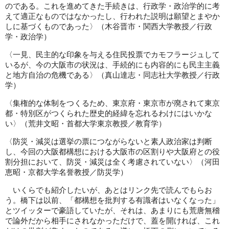
のである。これを進めてきた手続きは、行政学・政治学的に考
えて適正なものではなかったし、行われた説明は願望とまやか
しに基づくものであった〉（木谷晋市・関西大学教授／行政
学・政治学）
〈一見、民主的な印象を与える住民投票でカモフラージュして
いるが、今の大阪市の状況は、手続的にも内容的にも民主主義
と地方自治の危機である〉（真山達志・同志社大学教授／行政
学）
〈集権的な体制をつくるため、東京府・東京市が廃されて東京
都・特別区がつくられた歴史的経緯を忘れるわけにはいかな
い〉（荒井文昭・首都大学東京教授／教育学）
〈防災・減災は選挙の票につながらないと素人政治家は判断
し、今回の大阪都構想における大阪市の区割りや大阪府との役
割分担において、防災・減災は全く考慮されていない〉（河田
恵昭・京都大学名誉教授／防災学）
いくらでも紹介したいが、あとはリンク先で読んでもらお
う。橋下は以前、「都構想を批判する有識者はいなくなった」
とツイッターで豪語していたが、それは、あまりにも荒唐無稽
で論外だから相手にされなかっただけで、蓋を開ければ、これ