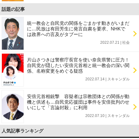
話題の記事
統一教会と自民党の関係をごまかす動きがいまだ
に…民放は有田芳生に発言自粛を要求、NHKで
は政界への言及がタブーに
2022.07.21 | 社会
片山さつきは警察庁長官を使い奈良県警に圧力！
自民党が隠したい安倍元首相と統一教会の深い関
係、名称変更をめぐる疑惑
2022.07.14 | スキャンダル
安倍元首相銃撃 容疑者は宗教団体との関係が動
機と供述も…自民党応援団は事件を安倍批判のせ
いにして「言論封殺」に利用
2022.07.10 | スキャンダル
人気記事ランキング