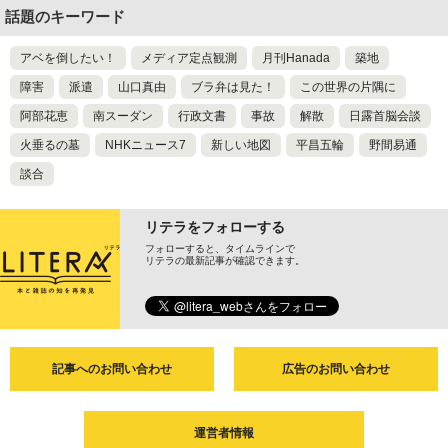
話題のキーワード
アベを倒したい！
メディア定点観測
月刊Hanada
築地
障害
派遣
山口真由
ブラ弁は見た！
この世界の片隅に
阿部花恵
南スーダン
行政文書
事故
解散
日露首脳会談
火垂るの墓
NHKニュース7
新しい地図
平昌五輪
野間易通
談合
リテラをフォローする
フォローすると、タイムラインで
リテラの最新記事が確認できます。
記事へのお問い合わせ
広告のお問い合わせ
運営者情報