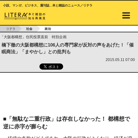
小説、マンガ、ビジネス、週刊誌…本と雑誌のニュース／リテラ
リテラ
社会
政治
「大阪都構想」住民投票直前 特別企画
橋下徹の大阪都構想に106人の専門家が反対の声をあげた！「催
眠商法」「まやかし」との批判も
2015.05.11 07:00
■「無駄な二重行政」は存在しなかった！ 都構想で
逆に赤字が膨らむ