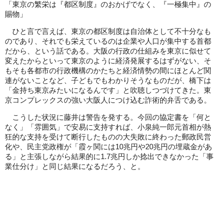
「東京の繁栄は『都区制度』のおかげでなく、『一極集中』の
賜物」
ひと言で言えば、東京の都区制度は自治体として不十分なも
のであり、それでも栄えているのは企業や人口が集中する首都
だから、という話である。大阪の行政の仕組みを東京に似せて
変えたからといって東京のように経済発展するはずがない、そ
もそも各都市の行政機構のかたちと経済情勢の間にほとんど関
連がないことなど、子どもでもわかりそうなものだが、橋下は
「金持ち東京みたいになるんです」と吹聴しつづけてきた。東
京コンプレックスの強い大阪人につけ込む詐術的弁舌である。
こうした状況に藤井は警告を発する。今回の協定書を「何と
なく」「雰囲気」で安易に支持すれば、小泉純一郎元首相が熱
狂的な支持を受けて断行したものの大失敗に終わった郵政民営
化や、民主党政権が「霞ヶ関には10兆円や20兆円の埋蔵金があ
る」と主張しながら結果的に1.7兆円しか捻出できなかった「事
業仕分け」と同じ結果になるだろう、と。