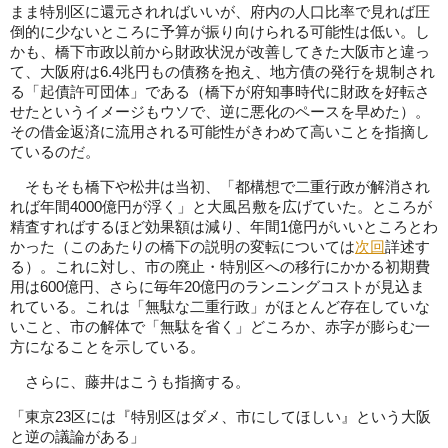
まま特別区に還元されればいいが、府内の人口比率で見れば圧
倒的に少ないところに予算が振り向けられる可能性は低い。し
かも、橋下市政以前から財政状況が改善してきた大阪市と違っ
て、大阪府は6.4兆円もの債務を抱え、地方債の発行を規制され
る「起債許可団体」である（橋下が府知事時代に財政を好転さ
せたというイメージもウソで、逆に悪化のペースを早めた）。
その借金返済に流用される可能性がきわめて高いことを指摘し
ているのだ。
そもそも橋下や松井は当初、「都構想で二重行政が解消され
れば年間4000億円が浮く」と大風呂敷を広げていた。ところが
精査すればするほど効果額は減り、年間1億円がいいところとわ
かった（このあたりの橋下の説明の変転については
次回
詳述す
る）。これに対し、市の廃止・特別区への移行にかかる初期費
用は600億円、さらに毎年20億円のランニングコストが見込ま
れている。これは「無駄な二重行政」がほとんど存在していな
いこと、市の解体で「無駄を省く」どころか、赤字が膨らむ一
方になることを示している。
さらに、藤井はこうも指摘する。
「東京23区には『特別区はダメ、市にしてほしい』という大阪
と逆の議論がある」