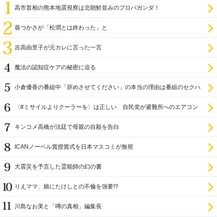
高市首相の熊本地震視察は北朝鮮並みのプロパガンダ！
葵つかさが「松潤とは終わった」と
吉高由里子が元カレに言った一言
魔法の認知症ケアの秘密に迫る
小倉優香の番組中「辞めさせてください」の本当の理由は番組のセクハ
ラ
〈#ミサイルよりクーラーを〉は正しい 自民党が避難所へのエアコン
設置を遅らせてきた
キンコメ高橋が法廷で母親の自殺を告白
ICANノーベル賞授賞式を日本マスコミが無視
大震災を予言した霊能師の幻の書
りえママ、娘にたけしとの不倫を強要!?
川島なお美と「噂の真相」編集長