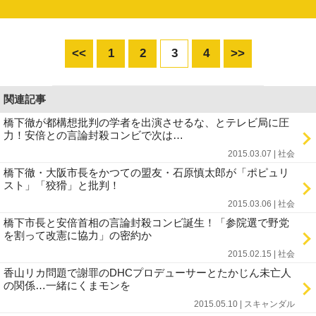
<<
1
2
3
4
>>
関連記事
橋下徹が都構想批判の学者を出演させるな、とテレビ局に圧
力！安倍との言論封殺コンビで次は…
2015.03.07 | 社会
橋下徹・大阪市長をかつての盟友・石原慎太郎が「ポピュリ
スト」「狡猾」と批判！
2015.03.06 | 社会
橋下市長と安倍首相の言論封殺コンビ誕生！「参院選で野党
を割って改憲に協力」の密約か
2015.02.15 | 社会
香山リカ問題で謝罪のDHCプロデューサーとたかじん未亡人
の関係…一緒にくまモンを
2015.05.10 | スキャンダル