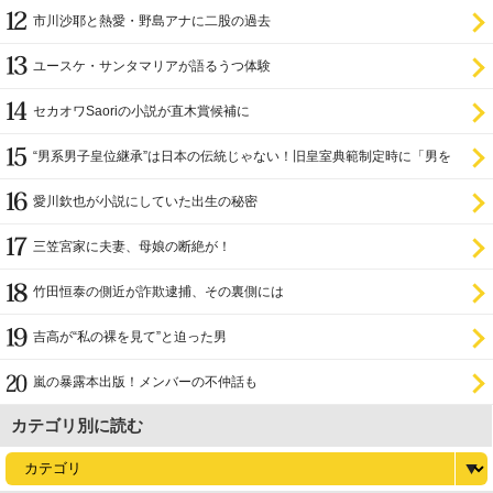
市川沙耶と熱愛・野島アナに二股の過去
ユースケ・サンタマリアが語るうつ体験
セカオワSaoriの小説が直木賞候補に
“男系男子皇位継承”は日本の伝統じゃない！旧皇室典範制定時に「男を
尊び女を卑む」と
愛川欽也が小説にしていた出生の秘密
三笠宮家に夫妻、母娘の断絶が！
竹田恒泰の側近が詐欺逮捕、その裏側には
吉高が“私の裸を見て”と迫った男
嵐の暴露本出版！メンバーの不仲話も
カテゴリ別に読む