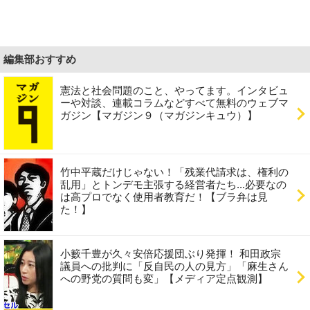
編集部おすすめ
憲法と社会問題のこと、やってます。インタビュ
ーや対談、連載コラムなどすべて無料のウェブマ
ガジン【マガジン９（マガジンキュウ）】
竹中平蔵だけじゃない！「残業代請求は、権利の
乱用」とトンデモ主張する経営者たち...必要なの
は高プロでなく使用者教育だ！【ブラ弁は見
た！】
小籔千豊が久々安倍応援団ぶり発揮！ 和田政宗
議員への批判に「反自民の人の見方」「麻生さん
への野党の質問も変」【メディア定点観測】