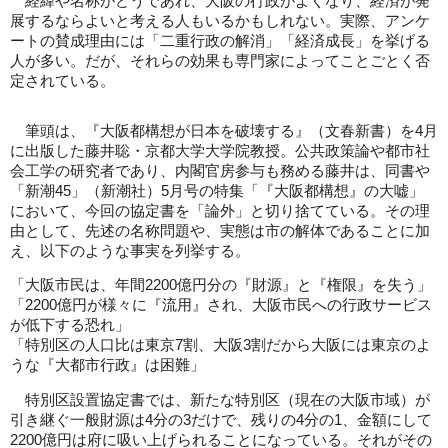
経緯や名称がどうであれ、大阪の行政がよくなり、経済が発
展するならよいと考える人もいるかもしれない。実際、アンケ
ートの賛成理由には「二重行政の解消」「経済成長」を挙げる
人が多い。だが、それらの効果も専門家によってことごとく否
定されている。
筆頭は、『大阪都構想が日本を破壊する』（文春新書）を4月
に出版した藤井聡・京都大学大学院教授。公共政策論や都市社
会工学の研究者であり、内閣官房参与も務める藤井は、同書や
「新潮45」（新潮社）5月号の特集「『大阪都構想』の大嘘」
において、今回の協定書を「論外」と切り捨てている。その理
由として、先述の名称問題や、実態は市の解体であることに加
え、以下のような事実を列挙する。
「大阪市民は、年間2200億円分の『財源』と『権限』を失う」
「2200億円が様々に『流用』され、大阪市民への行政サービス
が低下する恐れ」
「特別区の人口比は東京7割、大阪3割だから大阪には東京のよ
うな『大都市行政』は困難」
特別区設置協定書では、新たな特別区（現在の大阪市域）が
引き継ぐ一般財源は4分の3だけで、残りの4分の1、金額にして
2200億円は府に吸い上げられることになっている。それがその