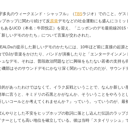
宇多丸のウィークエンド・シャッフル』（
TBS
ラジオ）でのこと。ゲス
ップホップに関わり続けて反
原発
デモなどの社会運動にも盛んにコミッ
でもあるUCD（本名：牛田悦正）を迎え、「ニッポンのデモ最前線201
「新しいデモのかたち」について言葉が交わされた。
ALDsの提示した新しいデモのかたちには、10年ほど前に直接の起源
台でDJが音楽をかけたり、バンドが演奏したりと「エンターテインメン
シュなデモ。それは、普段政治問題などに興味をもたない若者の支持も
Dと磯部はそのサウンドデモにかなり深く関わっていたのだが、サウンド
目的があったわけではなくて。イラク反戦ということで、なんか新しい
簡単に言うと、キミドリの石黒とかがなんか、そういうことをやろうと
新しいコールとか考えてくれませんか？』っていう。っていうのが、最
ぼんやりとした不安をヒップホップの歌詞に落とし込んだ伝説のラップ
イナーとしても高い地位を確立している。彼は当時「スタイリッシュ」