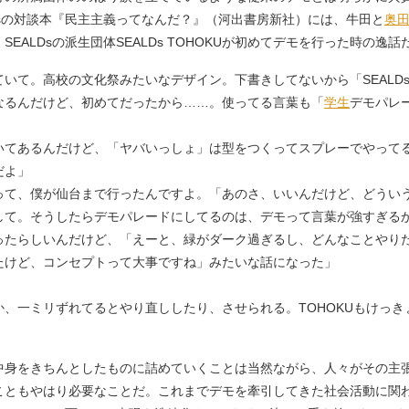
Dsの対談本『民主主義ってなんだ？』（河出書房新社）には、牛田と
奥
ALDsの派生団体SEALDs TOHOKUが初めてデモを行った時の逸話
いて。高校の文化祭みたいなデザイン。下書きしてないから「SEALDs 
なるんだけど、初めてだったから……。使ってる言葉も「
学生
デモパレ
いてあるんだけど、「ヤバいっしょ」は型をつくってスプレーでやって
だよ」
って、僕が仙台まで行ったんですよ。「あのさ、いいんだけど、どうい
して。そうしたらデモパレードにしてるのは、デモって言葉が強すぎる
ったらしいんだけど、「えーと、緑がダーク過ぎるし、どんなことやり
たけど、コンセプトって大事ですね」みたいな話になった」
、一ミリずれてるとやり直ししたり、させられる。TOHOKUもけっ
身をきちんとしたものに詰めていくことは当然ながら、人々がその主
こともやはり必要なことだ。これまでデモを牽引してきた社会活動に関