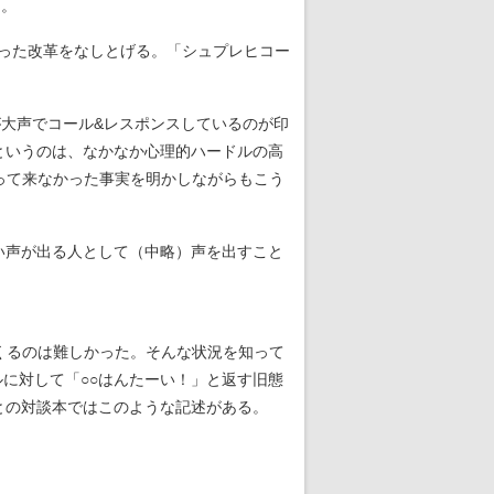
た。
かった改革をなしとげる。「シュプレヒコー
が大声でコール&レスポンスしているのが印
というのは、なかなか心理的ハードルの高
って来なかった事実を明かしながらもこう
い声が出る人として（中略）声を出すこと
くるのは難しかった。そんな状況を知って
ルに対して「○○はんたーい！」と返す旧態
との対談本ではこのような記述がある。