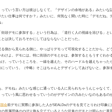
』っていう言い方は彼はしなくて。『デザインの余地がある』みたいな
りたい仕事は何ですか？』みたいに、何気なく聞いた時に『デモだね。
ね」
街頭デモに参加する」という行為は、「道行く人の視線を浴びる」と
ことは決しておろそかにしてはならないことだった。
見る側から見られる側に。やっぱりデモって可視化することだから。ど
いわけよ。デモには。特に街頭のデモとかは、参加するともうすぐわか
わけ。っていうところを、一線を越えた、そのハードルを越えちゃった
のにっていう。（中略）そこはちゃんとデザインしてあげないと。参加
あ、デモね』みたいな感じに通っている人に見られちゃうんじゃなくて
』っていう風に思わせるっていうのがデザインの力みたいなのもあるの
。
国会
前デモに実際に参加した人がSEALDsのデモを見てとりわけ印象
分の所属団体ののぼり旗を立てているような従来のデモとは明らかに異