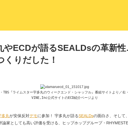
LITERA／リテラ 本と雑誌の
やECDが語るSEALDsの革新
つくりだした！
・TBS『ライムスター宇多丸のウィークエンド・シャッフル』番組サイトより／右・
VINE,Inc公式サイトのECD紹介ページより
宇多丸
が安保反対
デモ
に参加！ 宇多丸が語る
SEALDs
の面白さ、そして
論家としても高い評価を受ける、ヒップホップグループ・RHYMESTE