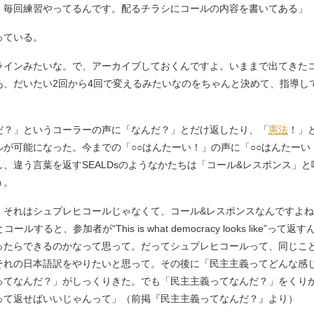
。毎回練習やってるんです。配るチラシにコールの内容を書いてある」
っている。
ラインみたいな。で、アーカイブしておくんですよ。いままで出てきた
あ、だいたい2回から4回で変えるみたいなのをちゃんと決めて、指導し
？」というコーラーの声に「なんだ？」とだけ返したり、「
憲法
！」
が可能になった。今までの「○○はんたーい！」の声に「○○はんたー
、違う言葉を返すSEALDsのようなかたちは「コール&レスポンス」
う。
。それはシュプレヒコールじゃなくて、コール&レスポンスなんですよ
oks like”とコールすると、参加者が“This is what democracy looks
ったらできるのかなって思って。だってシュプレヒコールって、同じこ
それの日本語訳をやりたいと思って。その後に「民主主義ってどんな感
ってなんだ？」がしっくりきた。でも「民主主義ってなんだ？」をくり
って返せばいいじゃんって」（前掲『民主主義ってなんだ？』より）