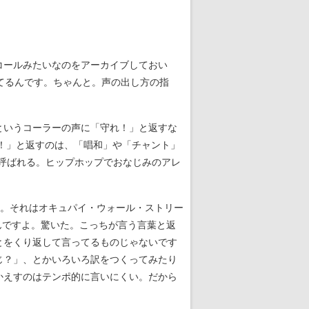
コールみたいなのをアーカイブしておい
てるんです。ちゃんと。声の出し方の指
というコーラーの声に「守れ！」と返すな
い！」と返すのは、「唱和」や「チャント」
と呼ばれる。ヒップホップでおなじみのアレ
ね。それはオキュパイ・ウォール・ストリー
 like”って返すんですよ。驚いた。こっちが言う言葉と返
とをくり返して言ってるものじゃないです
じ？」、とかいろいろ訳をつくってみたり
かえすのはテンポ的に言いにくい。だから