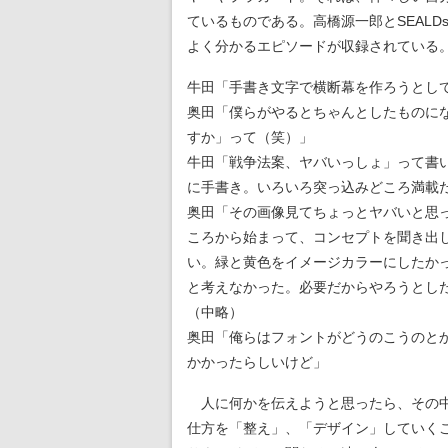
ているものである。高橋源一郎とSEAL
よく分かるエピソードが収録されている。SE
牛田「手書き文字で横断幕を作ろうとして
奥田「僕らがやるとちゃんとしたものに
すか」って（笑）」
牛田「戦争法案、ヤバいっしょ」って書
に手書き。いろいろ突っ込みどころ満載
奥田「その画像見てちょっとヤバいと思
ころから始まって、コンセプトを聞き出
い。緑と黄色をイメージカラーにしたか
と考えなかった。必要だからやろうとし
（中略）
奥田「俺らはフォントがどうのこうのとか
かかったらしいけど」
人に何かを伝えようと思ったら、その中
仕方を「整え」、「デザイン」していく