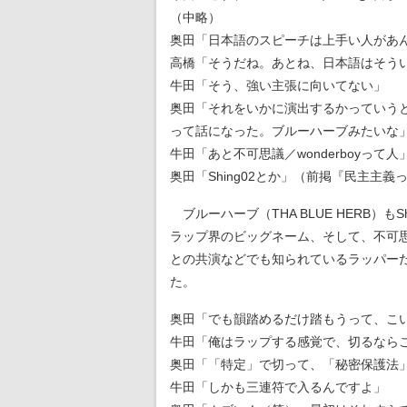
（中略）
奥田「日本語のスピーチは上手い人があ
高橋「そうだね。あとね、日本語はそう
牛田「そう、強い主張に向いてない」
奥田「それをいかに演出するかっていう
って話になった。ブルーハーブみたいな
牛田「あと不可思議／wonderboyって人
奥田「Shing02とか」（前掲『民主主
ブルーハーブ（THA BLUE HERB）
ラップ界のビッグネーム、そして、不可思議
との共演などでも知られているラッパーだ
た。
奥田「でも韻踏めるだけ踏もうって、こ
牛田「俺はラップする感覚で、切るなら
奥田「「特定」で切って、「秘密保護法
牛田「しかも三連符で入るんですよ」