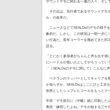
サウンドデモに関わる一連の人々、そして
その点は、先行者であるサウンドデモも、
ル」の改革だ。
ニュースなどでSEALDsのデモの様子
象的だ。しかし、この状況は一朝一夕に
い行為だ。長年コーラーを務めてきたE
語る。
「とにかく参加者がちゃんと声を出す感
にハードルが低い人としてやろうってい
「（SEALDsのデモに関して）こんな
ベテランのラッパーとしてキャリアを積
か知らずか、SEALDsはここにひと工
依然としたシュプレヒコールをもっとク
牛田「デモ前日に（中略）紙に印刷した
奥田「練習したよね。デモが始まる三十