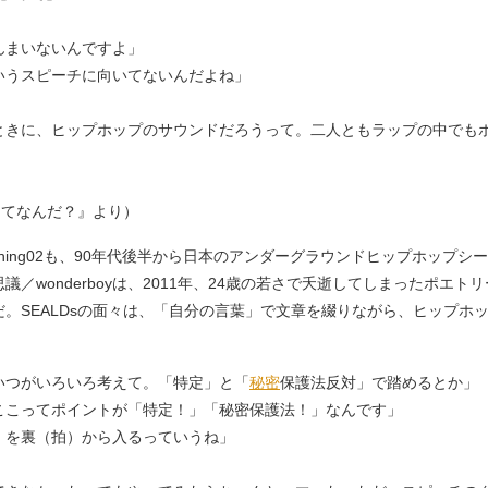
んまいないんですよ」
いうスピーチに向いてないんだよね」
ときに、ヒップホップのサウンドだろうって。二人ともラップの中でも
」
」
義ってなんだ？』より）
もShing02も、90年代後半から日本のアンダーグラウンドヒップホップシ
／wonderboyは、2011年、24歳の若さで夭逝してしまったポエ
。SEALDsの面々は、「自分の言葉」で文章を綴りながら、ヒップホ
いつがいろいろ考えて。「特定」と「
秘密
保護法反対」で踏めるとか」
ここってポイントが「特定！」「秘密保護法！」なんです」
」を裏（拍）から入るっていうね」