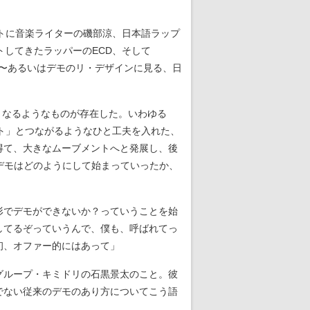
トに音楽ライターの磯部涼、日本語ラップ
トしてきたラッパーのECD、そして
5 〜あるいはデモのリ・デザインに見る、日
となるようなものが存在した。いわゆる
ト」とつながるようなひと工夫を入れた、
得て、大きなムーブメントへと発展し、後
デモはどのようにして始まっていったか、
形でデモができないか？っていうことを始
してるぞっていうんで、僕も、呼ばれてっ
初、オファー的にはあって」
グループ・キミドリの石黒景太のこと。彼
でない従来のデモのあり方についてこう語