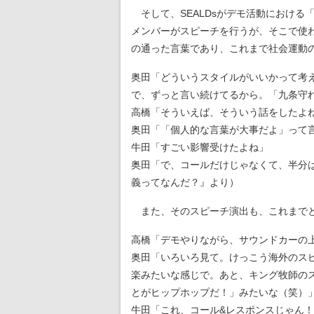
そして、SEALDsがデモ活動における
メンバーがスピーチを行うが、そこで使
の通った言葉であり、これまで社会運動
奥田「どういうスタイルがいいかって考
で、ずっと言い続けてるから。「九条守
高橋「そういえば、そういう話をしたよ
奥田「「個人的な言葉が大事だよ」って
牛田「すごい影響受けたよね」
奥田「で、コールだけじゃなくて、半分は
義ってなんだ？』より）
また、そのスピーチ演出も、これまで
高橋「デモやりながら、サウンドカーの
奥田「いろいろ見て。けっこう海外のス
楽みたいな感じで。あと、キング牧師の
とがヒップホップだ！」みたいな（笑）
牛田「これ、コール&レスポンスじゃん