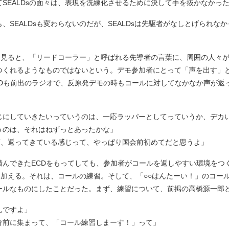
SEALDsの面々は、表現を洗練化させるために決して手を抜かなかっ
SEALDsも変わらないのだが、SEALDsは先駆者がなしとげられな
を見ると、「リードコーラー」と呼ばれる先導者の言葉に、周囲の人々
つくれるようなものではないという。デモ参加者にとって「声を出す」
CDも前出のラジオで、反原発デモの時もコールに対してなかなか声が返
じにしていきたいっていうのは、一応ラッパーとしてっていうか、デカ
うのは、それはねずっとあったかな」
に声、返ってきている感じって、やっぱり国会前初めてだと思うよ」
んできたECDをもってしても、参加者がコールを返しやすい環境をつ
夫を加える。それは、コールの練習。そして、「○○はんたーい！」のコー
ールなものにしたことだった。まず、練習について、前掲の高橋源一郎
んですよ」
分前に集まって、「コール練習しまーす！」って」