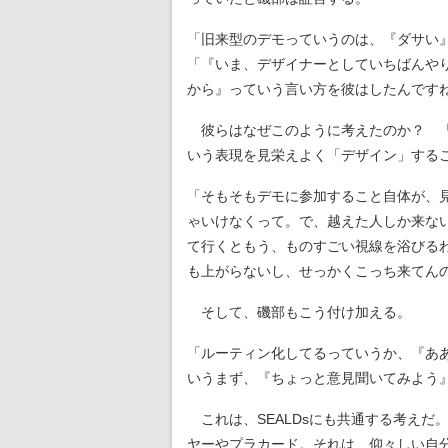
「旧来型のデモっていうのは、『ダサい
「『いま、デザイナーとしていちばんや
から』っていう言い方を彼はしたんです
彼らはなぜこのように考えたのか？ 「
いう表現を見栄えよく「デザイン」する
「そもそもデモに参加すること自体が、
ゃいけなくって。で、越えた人しか来な
て行くともう、ものすごい視線を浴びる
も上がらないし、せっかくこっち来てん
そして、磯部もこう付け加える。
「ルーティン化してるっていうか、『あ
いうまず、『ちょっと意見聞いてみよう
これは、SEALDsにも共通する考えだ
ヤーやプラカード。それは、仰々しい自