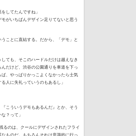
話をしてたんですね」
デモがいちばんデザイン足りてないと思う
いうことに直結する。だから、「デモ」と
うしても、そこのハードルだけは越えなき
るんだけど、渋谷の公園通りを車道を下っ
らば、やっぱりかっこよくなかったら士気
する人に失礼っていうのもあるし」
、『こういうデモもあるんだ』とか、そう
かな？って」
に残るのは、クールにデザインされたフライ
質なものだ。もちろんそれは意識的に行っ