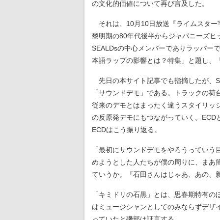
の文化的価値について再び言及した。
それは、10月10日放送『ライムスター
黎明期の80年代後半からジャパニーズヒ
SEALDsの中心メンバーでありラッパー
本語ラップの影響とは？特集」と題し、
先日の本サイト記事でも指摘したが、SE
「サウンドデモ」である。トラックの荷
従来のデモとはまったく違うスタイリッ
の反原発デモにもつながっていく。EC
ECDはこう振り返る。
「最初にサウンドデモをやろうっていう
めようとした人たちが僕の周りに、まあ
ていうか。『石田さんはじゃあ、あの、
「キミドリの石黒」とは、思春期特有の
はミュージシャンとしてのみならずデザ
っていたと磯部は証言する。