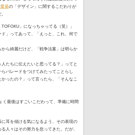
田愛基
の「デザイン」に関するこだわりが
だ。
TOFOKU」になっちゃってる（笑）」
ード」ってあって、「えっと、これ、何で
るから綺麗だけど、「戦争法案」は明らか
う人たちに伝えたいと思ってる？」ってと
からパレードをつけてみたってことらし
たかったの？」って言ったら、「そんなこ
きょく最後はすごいこだわって、準備に時間
張に耳を傾ける気になるよう、その表現の
わる人々はその努力を怠ってきた。だが、