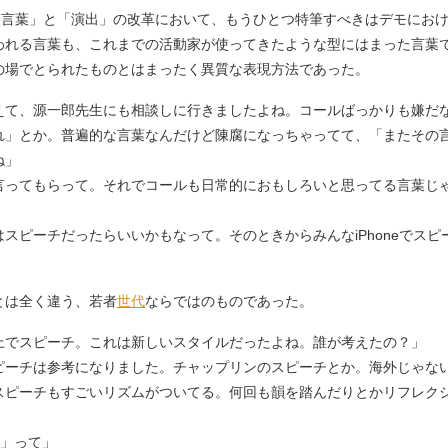
「言葉」と「演出」の改革において、もうひとつ特筆すべきはデモにおける
われる言葉も、これまでの活動家が使ってきたような型にはまった言葉
の場でとられたものとはまったく異質な表現方法であった。
えて、源一郎先生にも相談しに行きましたよね。コールばっかりも嫌だ
れ」とか。普遍的な言葉なんだけど陳腐になっちゃってて、「またその
ね」
言ってもらって。それでコールも日常的におもしろいと思ってる言葉じ
スピーチだったらいいかもなって。そのときからみんなiPhoneでス
とは全く違う、若者
世代
ならではのものであった。
上でスピーチ。これは新しいスタイルだったよね。誰が考えたの？」
ピーチは参考になりました。チャップリンのスピーチとか。海外じゃな
スピーチもすごいリズムがついてる。何回も韻を踏んだりとかリフレク
」
！」って」