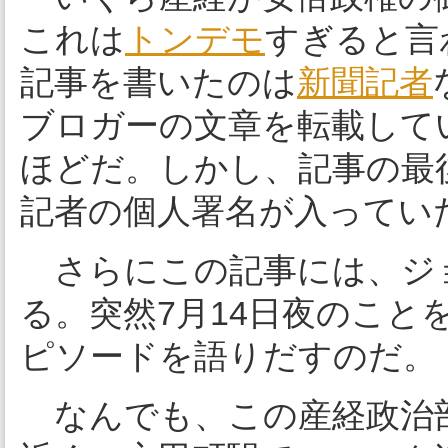
これは
トンデモ
すぎると言
記事を書いたのは
新聞記者
ブロガーの文章を転載して
ほどだ。しかし、記事の最
記者の個人署名が入ってい
さらにこの記事には、ジ
る。突然7月14日夜のこ
ピソードを語りだすのだ。
なんでも、この産経政治部