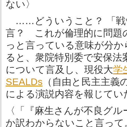
ない〉
……どういうこと？ 「戦
言？ これが倫理的に問題
っと言っている意味が分か
ると、衆院特別委で安保法案
について言及し、現役大
学
SEALDs
（自由と民主主義
による演説内容を報じてい
〈「『麻生さんが不良グル
か訳わからないこと言って