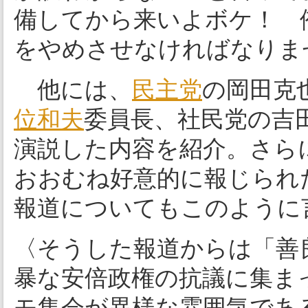
備してから来いよボケ！ 
をやめさせなければなりま
他には、
民主党
の岡田克
位和夫
委員長、社民党の吉
演説した内容を紹介。さら
おおむね好意的に報じられ
報道についてもこのように
〈そうした報道からは「善
暴な安倍政権の抗議に集ま
モ集会が異様な雰囲気であ