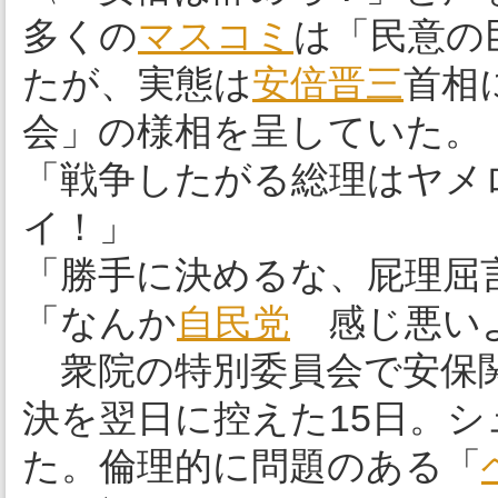
多くの
マスコミ
は「民意の
たが、実態は
安倍晋三
首相
会」の様相を呈していた。
「戦争したがる総理はヤメ
イ！」
「勝手に決めるな、屁理屈
「なんか
自民党
感じ悪い
衆院の特別委員会で安保関
決を翌日に控えた15日。
た。倫理的に問題のある「