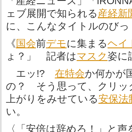
「産経ニュース」「iRONN
ェブ展開で知られる
産経新
に、こんなタイトルのびっ
《
国会
前
デモ
に集まる
ヘイ
ょ？」 記者は
マスク
姿に
エッ!?
在特会
か何かが
の？ そう思って、クリッ
上がりをみせている
安保法
い。
〈「安倍は辞めろ！」と声