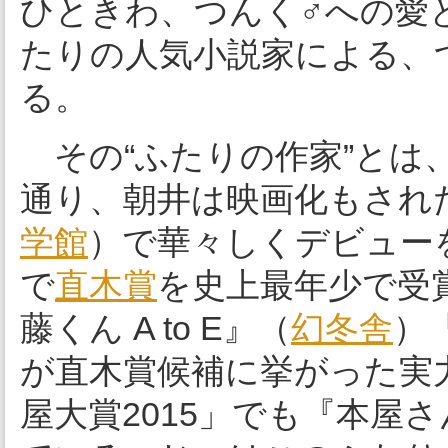
ひときわ、つんく♂への愛
たりの人気小説家による、
る。
その“ふたりの作家”とは
通り、朝井は映画化もされ
学館
）で華々しくデビュー
で
直木賞
を史上最年少で受
藤くん A to E』（
幻冬舎
）
が直木賞候補に挙がった実
屋大賞2015」でも『本屋