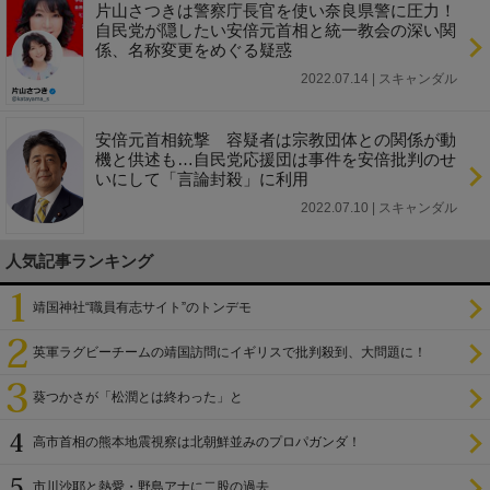
片山さつきは警察庁長官を使い奈良県警に圧力！
自民党が隠したい安倍元首相と統一教会の深い関
係、名称変更をめぐる疑惑
2022.07.14 | スキャンダル
安倍元首相銃撃 容疑者は宗教団体との関係が動
機と供述も…自民党応援団は事件を安倍批判のせ
いにして「言論封殺」に利用
2022.07.10 | スキャンダル
人気記事ランキング
靖国神社“職員有志サイト”のトンデモ
英軍ラグビーチームの靖国訪問にイギリスで批判殺到、大問題に！
葵つかさが「松潤とは終わった」と
高市首相の熊本地震視察は北朝鮮並みのプロパガンダ！
市川沙耶と熱愛・野島アナに二股の過去