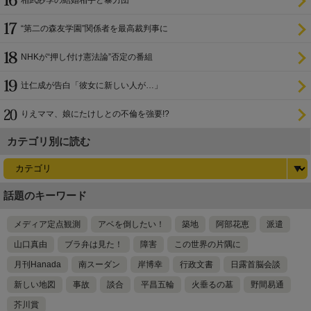
“第二の森友学園”関係者を最高裁判事に
NHKが“押し付け憲法論”否定の番組
辻仁成が告白「彼女に新しい人が…」
りえママ、娘にたけしとの不倫を強要!?
カテゴリ別に読む
話題のキーワード
メディア定点観測
アベを倒したい！
築地
阿部花恵
派遣
山口真由
ブラ弁は見た！
障害
この世界の片隅に
月刊Hanada
南スーダン
岸博幸
行政文書
日露首脳会談
新しい地図
事故
談合
平昌五輪
火垂るの墓
野間易通
芥川賞