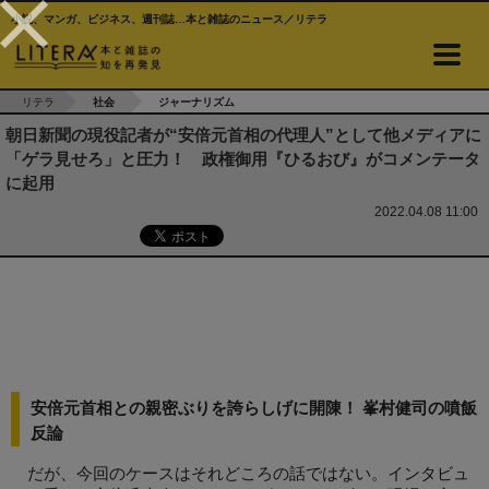
小説、マンガ、ビジネス、週刊誌…本と雑誌のニュース／リテラ
リテラ
社会
ジャーナリズム
朝日新聞の現役記者が“安倍元首相の代理人”として他メディアに
「ゲラ見せろ」と圧力！ 政権御用『ひるおび』がコメンテータ
に起用
2022.04.08 11:00
安倍元首相との親密ぶりを誇らしげに開陳！ 峯村健司の噴飯
反論
だが、今回のケースはそれどころの話ではない。インタビュ