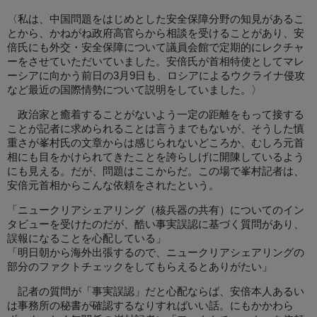
〈私は、中国問題をはじめとした安全保障分野の知見があるこ
とから、かねがね政府高官らから相談を受けることがあり、安
倍氏にも外交・安全保障について議員会館で定期的にレクチャ
ーをさせていただいていました。安倍氏が首相特使としてマレ
ーシアに向かう前日の3月9日も、ロシアによるウクライナ侵攻
など最近の国際情勢について説明をしていました。〉
政治家と癒着することがないよう一定の距離をもって接する
ことが記者に求められることは言うまでもないが、そうした慎
重さが峯村氏の文章からは感じられないどころか、むしろ元首
相にも目をかけられてきたことを誇らしげに開陳しているよう
にも見える。だが、問題はここからだ。この場で峯村記者は、
安倍元首相からこんな依頼をされたという。
「ニュークリアシェアリング（核兵器の共有）についてのイン
タビューを受けたのだが、酷い事実誤認に基づく質問があり、
誤報になることを心配している」
「明日朝から海外出張するので、ニュークリアシェアリングの
部分のファクトチェックをしてもらえるとありがたい」
記者の質問が「事実誤認」だと心配ならば、安倍本人あるい
は事務所の秘書が確認するなりすればいい話。にもかかわら