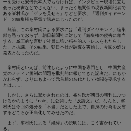
ーを受けた安倍氏本人でもなければ、インタビュー現場に立ち
会った秘書などでさえない、まったく無関係の現役新聞記者で
ある峯村氏が「ゲラを見せろ」などと要求、「週刊ダイヤモン
ド」の編集権を平気で踏みにじったのだ。
無論、この峯村氏による要求には「週刊ダイヤモンド」編集
部も黙っておらず、朝日新聞社に対して「編集権の侵害に相当
する。威圧的な言動で社員に強い精神的ストレスをもたらし
た」と抗議。その結果、朝日本社が調査を実施し、今回の処分
発表となったのだ。
峯村氏といえば、前述したように中国を専門とし、中国共産
党のメディア規制の問題を批判的に報じてきた記者だ。にもか
かわらず、よりにもよって元首相の名代として検閲を要求する
とは……。
しかし、さらに驚かされたのは、峯村氏が朝日の朝刊にぶつ
けるかのように「note」に公開した「反論文」だ。なんと、峯
村氏は今回の処分を「不当」だとした上で、自身の行為を反省
するどころか正当化してみせたのだ。
まず、峯村氏による「経緯」の説明には、こう書かれてい
る。