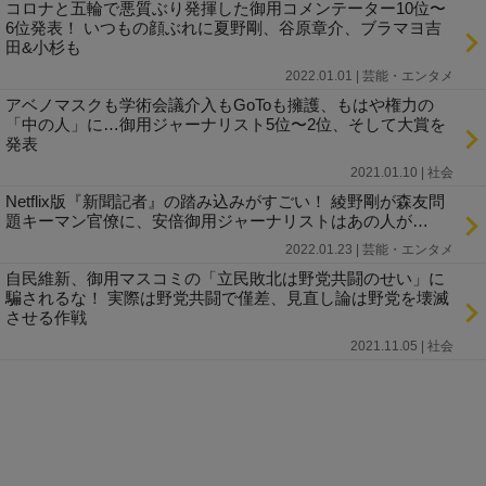
コロナと五輪で悪質ぶり発揮した御用コメンテーター10位〜
6位発表！ いつもの顔ぶれに夏野剛、谷原章介、ブラマヨ吉
田&小杉も
2022.01.01 | 芸能・エンタメ
アベノマスクも学術会議介入もGoToも擁護、もはや権力の
「中の人」に…御用ジャーナリスト5位〜2位、そして大賞を
発表
2021.01.10 | 社会
Netflix版『新聞記者』の踏み込みがすごい！ 綾野剛が森友問
題キーマン官僚に、安倍御用ジャーナリストはあの人が…
2022.01.23 | 芸能・エンタメ
自民維新、御用マスコミの「立民敗北は野党共闘のせい」に
騙されるな！ 実際は野党共闘で僅差、見直し論は野党を壊滅
させる作戦
2021.11.05 | 社会