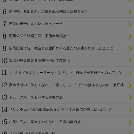
黒澤明、丸山眞男、志賀直哉も朝鮮人虐殺を証言
吉高由里子が元カレに言った一言
阿川佐和子結婚手記に不倫略奪婚は？
自民圧勝で統一教会と萩生田めぐる新たな事実がなかったことに
安倍が原爆被爆者訪問をやめて散髪に
〈#ミサイルよりクーラーを〉は正しい 自民党が避難所へのエアコン
設置を遅らせてきた
高市首相の「休んでない」「寝てない」アピールは本当なのか 徹底検
証
トム・クルーズもハマる宗教の裏
サザン桑田が“政治風刺辞めない”宣言！紅白での炎上にもめげず
お笑い芸人「薬物をやらない」自慢の無自覚
相武紗季の結婚相手と暴力団