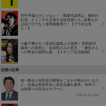
竹中平蔵だけじゃない！「残業代請求は、権利の
乱用」とトンデモ主張する経営者たち...必要なの
は高プロでなく使用者教育だ！【ブラ弁は見
た！】
小籔千豊が久々安倍応援団ぶり発揮！ 和田政宗
議員への批判に「反自民の人の見方」「麻生さん
への野党の質問も変」【メディア定点観測】
話題の記事
統一教会と自民党の関係をごまかす動きがいまだ
に…民放は有田芳生に発言自粛を要求、NHKで
は政界への言及がタブーに
2022.07.21 | 社会