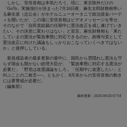
しかし、安倍首相は本気だろう。現に、東京除外だけの
「GoTo」実施強行が決まった7月16日夜、麻生太郎財務相率い
る麻生派（志公会）がホテルニューオータニで政治資金パーテ
ィを開いたが、この場に安倍首相はビデオメッセージを寄せ、
そのなかで「自民党総裁の任期中に憲法改正を成し遂げていき
たい。その決意に変わりはない」と宣言。麻生財務相も「果た
していまの憲法が緊急事態に対応できるのか。政権与党として
憲法改正に向けた議論もしっかりおこなっていくべきではない
か」と後押ししている。
新規感染者の最多更新の最中に、国民から雲隠れし憲法も守
らず国会も開かない総理大臣が、「緊急事態に対応する憲法が
必要だ」「野党は改憲議論をしろ」「任期中に改憲したい」と
叫ぶことの二枚舌──。ともかく、8月末からの安倍首相の動き
には要警戒が必要だ。
（
編集部
）
最終更新：2020.08.03 07:54