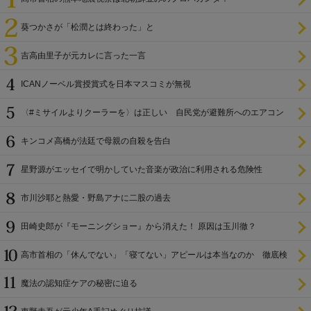
葵つかさが「松潤とは終わった」と
吉高由里子が元カレに言った一言
ICANノーベル賞授賞式を日本マスコミが無視
〈#ミサイルよりクーラーを〉は正しい 自民党が避難所へのエアコン
設置を遅らせてきた
キンコメ高橋が法廷で母親の自殺を告白
星野源がエッセイで明かしていた音楽が政治に利用される危険性
市川沙耶と熱愛・野島アナに二股の過去
田崎史郎が『モーニングショー』から消えた！ 原因は玉川徹？
高市首相の「休んでない」「寝てない」アピールは本当なのか 徹底検
証
魔法の認知症ケアの秘密に迫る