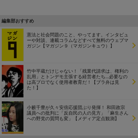
編集部おすすめ
憲法と社会問題のこと、やってます。インタビュ
ーや対談、連載コラムなどすべて無料のウェブマ
ガジン【マガジン９（マガジンキュウ）】
竹中平蔵だけじゃない！「残業代請求は、権利の
乱用」とトンデモ主張する経営者たち...必要なの
は高プロでなく使用者教育だ！【ブラ弁は見
た！】
小籔千豊が久々安倍応援団ぶり発揮！ 和田政宗
議員への批判に「反自民の人の見方」「麻生さん
への野党の質問も変」【メディア定点観測】