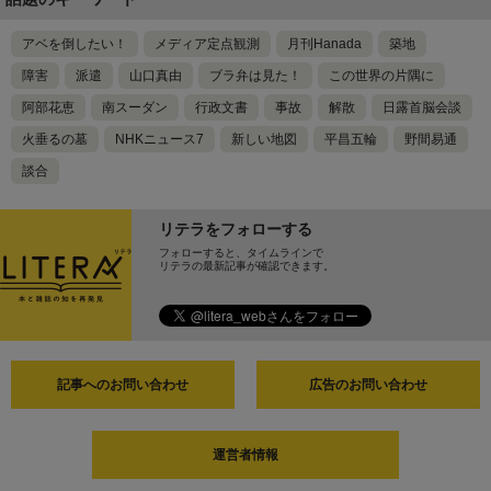
アベを倒したい！
メディア定点観測
月刊Hanada
築地
障害
派遣
山口真由
ブラ弁は見た！
この世界の片隅に
阿部花恵
南スーダン
行政文書
事故
解散
日露首脳会談
火垂るの墓
NHKニュース7
新しい地図
平昌五輪
野間易通
談合
リテラをフォローする
フォローすると、タイムラインで
リテラの最新記事が確認できます。
記事へのお問い合わせ
広告のお問い合わせ
運営者情報