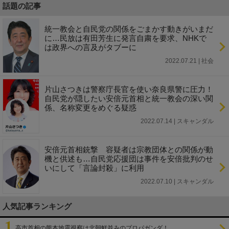
話題の記事
統一教会と自民党の関係をごまかす動きがいまだ
に…民放は有田芳生に発言自粛を要求、NHKで
は政界への言及がタブーに
2022.07.21 | 社会
片山さつきは警察庁長官を使い奈良県警に圧力！
自民党が隠したい安倍元首相と統一教会の深い関
係、名称変更をめぐる疑惑
2022.07.14 | スキャンダル
安倍元首相銃撃 容疑者は宗教団体との関係が動
機と供述も…自民党応援団は事件を安倍批判のせ
いにして「言論封殺」に利用
2022.07.10 | スキャンダル
人気記事ランキング
高市首相の熊本地震視察は北朝鮮並みのプロパガンダ！