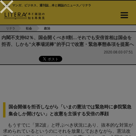
小説、マンガ、ビジネス、週刊誌…本と雑誌のニュース／リテラ
リテラ
社会
政治
内閣不支持62％、国会開くべき8割…それでも安倍首相は国会を
拒否、しかも“火事場泥棒”的手口で改憲・緊急事態条項を提案へ
2020.08.03 07:51
国会開催を拒否しながら「いまの憲法では緊急時に参院緊急
集会しか開けない」と改憲を主張する安倍の厚顔
もうすでに「第2波」と呼ぶべき状況にあり、抜本的な対策が
求められているというのにそれを放棄しておきながら、憲法改