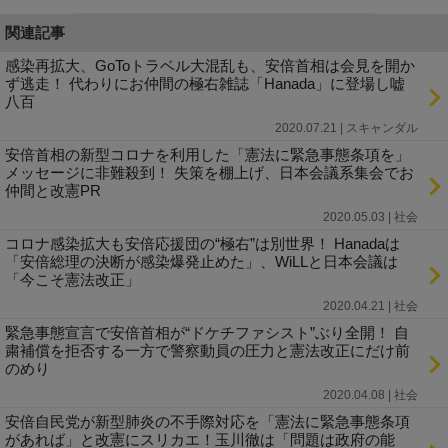
関連記事
感染再拡大、GoToトラベル大混乱も、安倍首相は会見を開か
ず逃走！ 代わりにお仲間の極右雑誌「Hanada」に登場し嘘
八百
2020.07.21 | スキャンダル
安倍首相の新型コロナを利用した「憲法に緊急事態条項を」
メッセージに非難殺到！ 失策を棚上げ、日本会議系集会でお
仲間と改憲PR
2020.05.03 | 社会
コロナ感染拡大も安倍応援団の“極右”は別世界！ Hanadaは
「安倍総理の決断が感染爆発止めた」、WiLLと日本会議は
「今こそ憲法改正」
2020.04.21 | 社会
緊急事態宣言で安倍首相が“ドケチファシスト”ぶり全開！ 自
粛補償を拒否する一方で警察動員の圧力と憲法改正にだけ前
のめり
2020.04.08 | 社会
安倍自民党が新型肺炎の不手際対応を「憲法に緊急事態条項
があれば」と改憲にスリカエ！玉川徹は「問題は政府の能