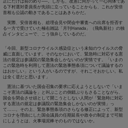
正にだけは前のめり──。しかも、改憲に向かって一心同体であ
る下村選対委員長が先頭に立っていることからも、これが安倍
首相も公認の動きであることはあきらかだ。
実際、安倍首相も、総理会見や閉会中審査への出席を拒否す
る一方で受けていた極右雑誌「月刊Hanada」（飛鳥新社）の独
占インタビューで、こう強弁しているのだ。
「今回、新型コロナウイルス感染症という未知のウイルスの脅
威に直面しています。そのなかにおいて、緊急時に対応する憲
法の規定は参議院の緊急集会しかないのが実情です。「いまの
この緊急時を利用して憲法の緊急事態条項について議論するの
はおかしい」という人がいるのですが、それこそおかしい。私
は全く逆だと思います」
憲法に基づいた国会召集の要求に応えようとしないで「いま
こそ憲法の議論を」と叫ぶことの倒錯ぶりもさることながら、
国会を閉会させ頑として開こうとしない人間が「緊急時に対応
する憲法の規定は参議院の緊急集会しかないのが実情」っ
て……。その上、緊急事態条項のさらなる修正によって、新型
コロナを理由にした国会議員の任期延長や政令の制定まで可能
にしようとは、火事場泥棒そのものではないか。