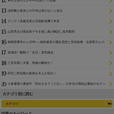
東野圭吾が元少年A手記めぐり抗議
浅田舞が真央との不仲は母のせいと告白
グッディ高橋克実が北朝鮮危機で本音
山里亮太が国会前デモを捻じ曲げ解説し批判殺到
相模原事件から10年──植松被告の優生思想と安倍政権・右派勢力との
関係
岩城滉一騒動で「在日」差別激化
三笠宮家に夫妻、母娘の断絶が！
田宮二郎自殺の真相を夫人が告白！
小倉優香の番組中「辞めさせてください」の本当の理由は番組のセクハ
ラ
カテゴリ別に読む
話題のキーワード