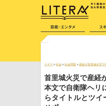
リテラ
>
社会
>
社会問題
>
産経が首里城火災で
首里城火災で産経
本文で自衛隊ヘリ
らタイトルとツイ