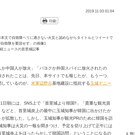
2019.11.03 01:04
印刷
経ニュースの首里城記事
人か中国人が放火」「パヨクか外国スパイに放火されたの
散されたことは、先日、本サイトでも報じたが、もう一つ、
開しているのが、
米軍
辺野古
基地建設に抵抗する
玉城デニー
1日朝には、SNS上で「首里城より韓国‼️」「貴重な観光資
」などと、首里城炎上の最中に玉城知事が韓国に出かけたか
トが拡散した。しかし、玉城知事が観光PRのために韓国を訪
玉城知事は火災の一報を聞きつけ、予定を切り上げて正午には
首里城炎上をほったらかして韓国訪問」ということになるの
人気