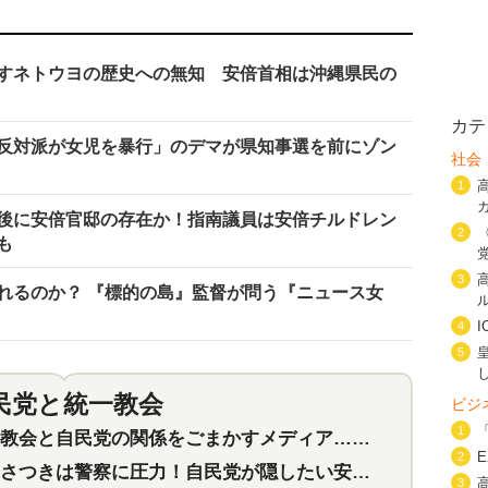
すネトウヨの歴史への無知 安倍首相は沖縄県民の
カテ
反対派が女児を暴行」のデマが県知事選を前にゾン
社会
1
背後に安倍官邸の存在か！指南議員は安倍チルドレン
2
も
3
れるのか？ 『標的の島』監督が問う『ニュース女
4
5
民党と統一教会
特集
2
ビジ
1
会と自民党の関係をごまかすメディア…民放は有田芳生に発言自粛を要求
2
つきは警察に圧力！自民党が隠したい安倍元首相と統一教会の深い関係
3