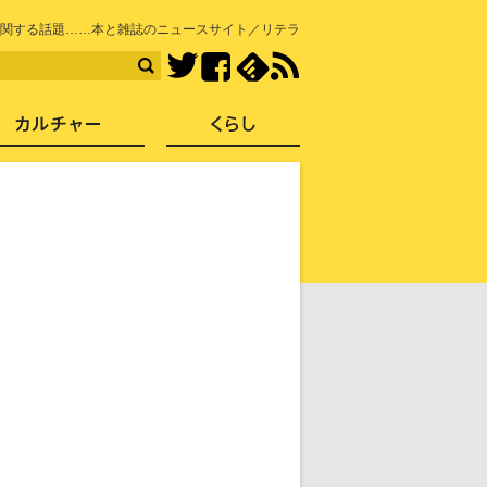
知を再発見
関する話題……本と雑誌のニュースサイト／リテラ
Facebook
feedly
RSS
Twitter
ス
社会
カルチャー
くらし