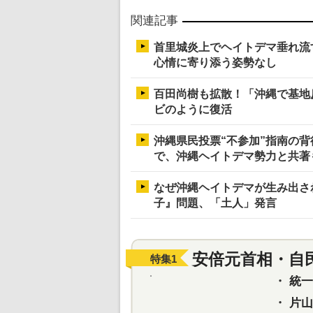
関連記事
首里城炎上でヘイトデマ垂れ流
心情に寄り添う姿勢なし
百田尚樹も拡散！「沖縄で基地
ビのように復活
沖縄県民投票“不参加”指南の
で、沖縄ヘイトデマ勢力と共著
なぜ沖縄ヘイトデマが生み出さ
子』問題、「土人」発言
安倍元首相・自
特集
1
・
統一教
・
片山さ