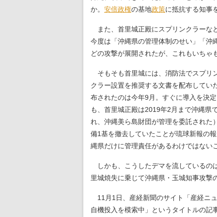
か。
安倍政権
の基地
政策
に抵抗する知事
また、首里城正殿にスプリンクラーなど
今度は「沖縄県の管理体制のせい」「沖
どの攻撃が展開されたが、これもいちゃ
そもそも首里城には、消防法でスプリン
クラー設置を推奨する文書を配布してい
布されたのは今年9月。すぐに導入を決
も、首里城正殿は2019年2月まで沖縄
れ、沖縄美ら島財団が管理を委託された）
備1基を撤去していたことが琉球新報の
縄県だけに管理責任があるわけではない
しかも、こうしたデマを流しているのは
里城焼失に乗じて沖縄県・玉城知事攻撃
11月1日、産経新聞のサイト「産経ニ
自機投入を模索中」というタイトルの記