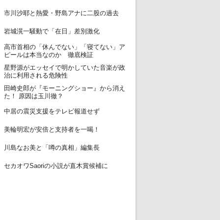
12
市川沙耶と熱愛・野島アナに二股の過去
13
岩城滉一騒動で「在日」差別激化
高市首相の「休んでない」「寝てない」ア
14
ピールは本当なのか 徹底検証
星野源がエッセイで明かしていた音楽が政
15
治に利用される危険性
田崎史郎が『モーニングショー』から消え
16
た！ 原因は玉川徹？
17
中居の震災支援をテレビ報道せず
18
美輪明宏が安倍と支持者を一喝！
19
川島なお美と「噂の真相」編集長
20
セカオワSaoriの小説が直木賞候補に