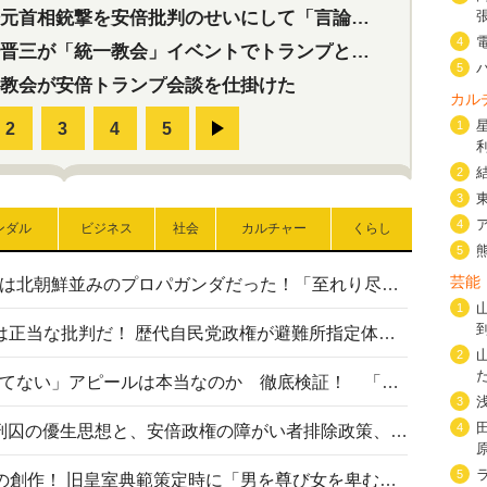
首相銃撃を安倍批判のせいにして「言論封殺」に利用する自民党応援団
4
三が「統一教会」イベントでトランプと演説！同性婚や夫婦別姓を攻撃
5
教会が安倍トランプ会談を仕掛けた
カル
1
2
3
4
ンダル
ビジネス
社会
カルチャー
くらし
5
芸能
高市首相の熊本地震避難所視察は北朝鮮並みのプロパガンダだった！「至れり尽くせり」の選ばれた避難所の一方で実態は…
1
〈#ミサイルよりクーラーを〉は正当な批判だ！ 歴代自民党政権が避難所指定体育館へのエアコン設置を遅らせてきた客観的事実
2
高市首相の「休んでない」「寝てない」アピールは本当なのか 徹底検証！ 「資料読み込み」「アイロンがけ」も矛盾だらけ…
3
4
相模原事件から10年──植松死刑囚の優生思想と、安倍政権の障がい者排除政策、右派勢力の差別主義との関係を改めて問う
5
“男系男子の皇位継承”は明治期の創作！ 旧皇室典範策定時に「男を尊び女を卑むの慣習、人民の脳髄」とトンデモ論で女性天皇を否定