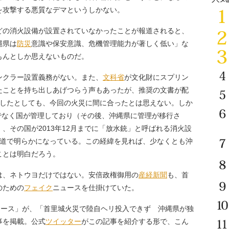
を攻撃する悪質なデマというしかない。
の消火設備が設置されていなかったことが報道されると、
縄県は
防災
意識や保安意識、危機管理能力が著しく低い」な
もんとしか思えないものだ。
クラー設置義務がない。また、
文科省
が文化財にスプリン
たことを持ち出しあげつらう声もあったが、推奨の文書が配
定したとしても、今回の火災に間に合ったとは思えない。しか
県でなく国が管理しており（その後、沖縄県に管理が移行さ
、その国が2013年12月までに「放水銃」と呼ばれる消火設
報道で明らかになっている。この経緯を見れば、少なくとも沖
ことは明白だろう。
、ネトウヨだけではない。安倍政権御用の
産経新聞
も、首
のための
フェイク
ニュースを仕掛けていた。
ュース」が、「首里城火災で陸自ヘリ投入できず 沖縄県が独
事を掲載。公式
ツイッター
がこの記事を紹介する形で、こん