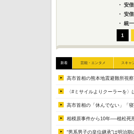
・
安倍元
・
安倍晋
・
統一
新着
芸能・エンタメ
スキャ