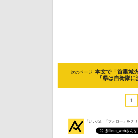
本文で「首里城
次のページ
「県は自衛隊に
1
「いいね!」「フォロー」をク