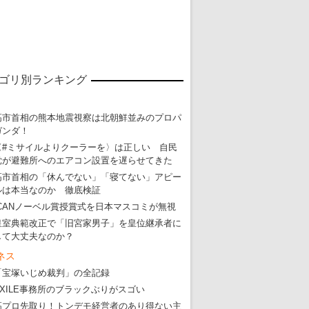
ゴリ別ランキング
高市首相の熊本地震視察は北朝鮮並みのプロパ
ガンダ！
〈#ミサイルよりクーラーを〉は正しい 自民
党が避難所へのエアコン設置を遅らせてきた
高市首相の「休んでない」「寝てない」アピー
ルは本当なのか 徹底検証
ICANノーベル賞授賞式を日本マスコミが無視
皇室典範改正で「旧宮家男子」を皇位継承者に
して大丈夫なのか？
東京五輪強行開催特別企画 大ウソだら
ネス
「宝塚いじめ裁判」の全記録
・
五輪入場行進にすぎやまこういちの曲、杉田水脈のLGB
EXILE事務所のブラックぶりがスゴい
・
大ウソだらけの東京五輪！ 安倍・菅・森はどんな嘘を
高プロ先取り！トンデモ経営者のあり得ない主