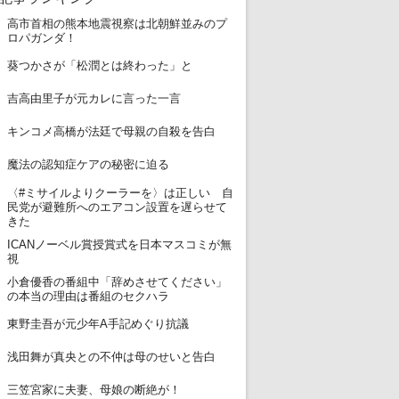
高市首相の熊本地震視察は北朝鮮並みのプ
1
ロパガンダ！
2
葵つかさが「松潤とは終わった」と
3
吉高由里子が元カレに言った一言
4
キンコメ高橋が法廷で母親の自殺を告白
5
魔法の認知症ケアの秘密に迫る
〈#ミサイルよりクーラーを〉は正しい 自
6
民党が避難所へのエアコン設置を遅らせて
きた
ICANノーベル賞授賞式を日本マスコミが無
7
視
小倉優香の番組中「辞めさせてください」
8
の本当の理由は番組のセクハラ
9
東野圭吾が元少年A手記めぐり抗議
10
浅田舞が真央との不仲は母のせいと告白
11
三笠宮家に夫妻、母娘の断絶が！