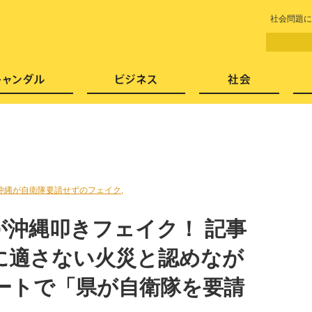
LITERA／リテラ 本と雑誌の
社会問題に
芸能・エンタメ
スキャンダル
ビジネ
沖縄が自衛隊要請せずのフェイク,
が沖縄叩きフェイク！ 記事
に適さない火災と認めなが
ートで「県が自衛隊を要請