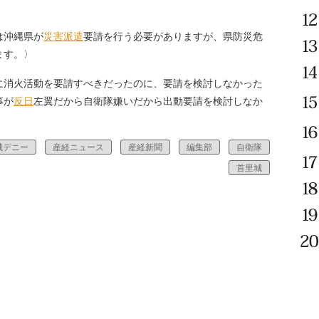
は沖縄県が
災害
派遣
要請を行う必要がありますが、県防災危
ます。〉
に消火活動を要請すべきだったのに、要請を検討しなかった
事が
反日
左翼だから自衛隊嫌いだから出動要請を検討しなか
。
城デニー
産経ニュース
産経新聞
編集部
自衛隊
首里城