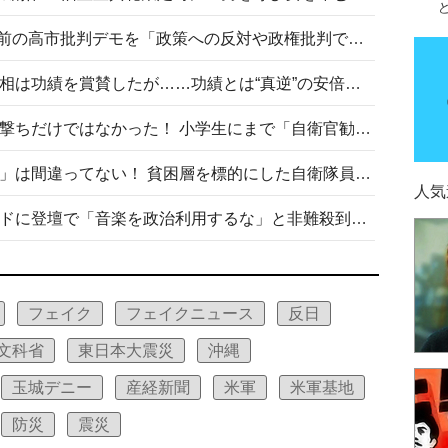
山里亮太が『DayDay.』で国会前の高市批判デモを「政策への反対や政権批判でない」と捻じ曲げ解説 デモ参加者から批判殺到
安倍晋三元首相の命日で高市首相は功績を賞賛したが……功績とは“真逆”の安倍元首相のトンデモ発言を振り返る
自衛隊リクルートは貧困層狙い撃ちだけではなかった！ 小学生にまで「自衛官勧誘」目的のパンフレット作成
「自衛隊は経済的に厳しい子が」は間違ってない！ 貧困層を標的にした自衛隊員募集、やす子、山上被告も…日本でも進む“経済的徴兵制”
人気
高市首相がミュージックアワードに登壇で「音楽を政治利用するな」と非難殺到！ MAJの国策的本質を批判する声も
フェイク
フェイクニュース
反日
文科省
東日本大震災
沖縄
玉城デニー
産経新聞
米軍
米軍基地
防災
震災