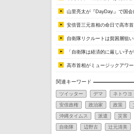
関連キーワード
ツイッター
デマ
ネトウヨ
安倍政権
政治家
政策
沖縄タイムス
派遣
災害
自衛隊
辺野古
辻元清美