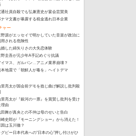
張
・
五輪サッカー・久保建英が南アの陽性者に「僕らに損ではない」
電通社員自殺でも弘兼憲史が宴会芸賛美
・
五輪関係者が入国当日、築地を散歩！
パナマ文書が暴露する税金逃れ日本企業
・
五輪でIOCラウンジ以外にVIPルーム、広告代理店は物品購入
チャー
星野源がエッセイで明かしていた音楽が政治に
利用される危険性
結婚した綿矢りさの大失恋体験
東野圭吾が元少年A手記めぐり抗議
アイマス、ガルパン…アニメ業界崩壊？
熊本地震で「朝鮮人が毒を」ヘイトデマ
山里亮太が国会前デモを捻じ曲げ解説し批判殺
到
山里亮太が『銀河の一票』を賞賛し批判を受け
た理由
浅田舞が真央との不仲は母のせいと告白
田崎史郎が『モーニングショー』から消えた！
原因は玉川徹？
ラグビー日本代表への“日本の心”押し付けがひ