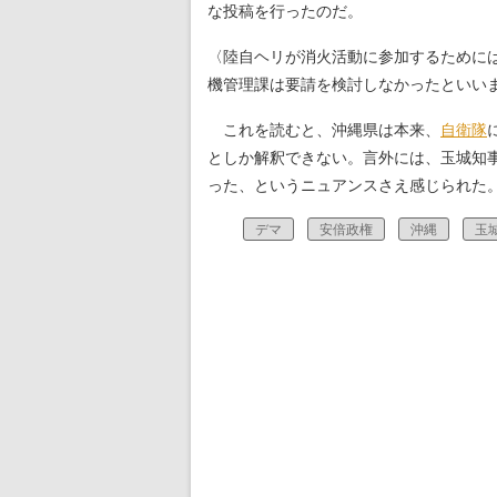
な投稿を行ったのだ。
〈陸自ヘリが消火活動に参加するために
機管理課は要請を検討しなかったといい
これを読むと、沖縄県は本来、
自衛隊
としか解釈できない。言外には、玉城知
った、というニュアンスさえ感じられた
デマ
安倍政権
沖縄
玉