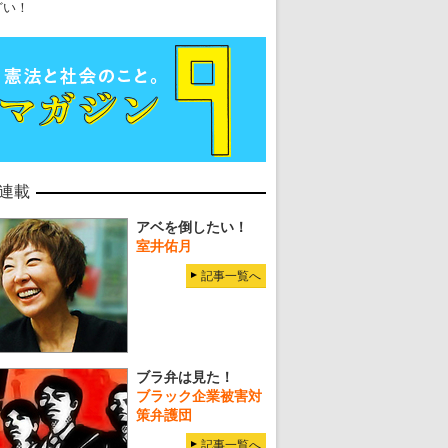
どい！
連載
アベを倒したい！
室井佑月
記事一覧へ
ブラ弁は見た！
ブラック企業被害対
策弁護団
記事一覧へ