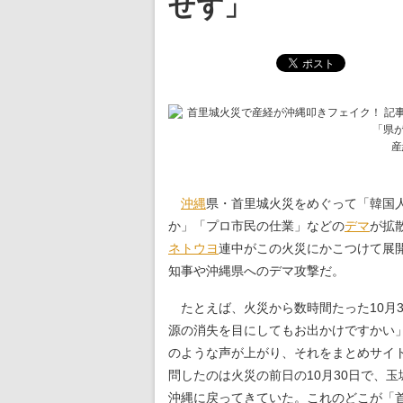
せず」
産
沖縄
県・首里城火災をめぐって「韓国
か」「プロ市民の仕業」などの
デマ
が拡
ネトウヨ
連中がこの火災にかこつけて展
知事や沖縄県へのデマ攻撃だ。
たとえば、火災から数時間たった10月3
源の消失を目にしてもお出かけですかい
のような声が上がり、それをまとめサイ
問したのは火災の前日の10月30日で、
沖縄に戻ってきていた。これのどこが「