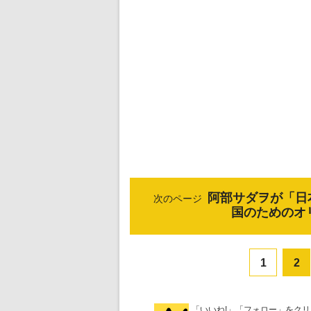
阿部サダヲが「日
次のページ
国のためのオ
1
2
「いいね!」「フォロー」をク