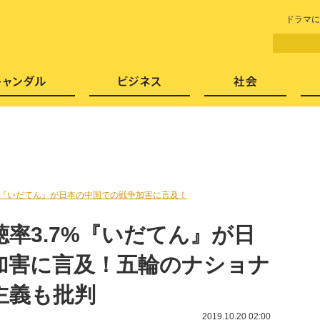
LITERA／リテラ 本と雑誌の
ドラマに
芸能・エンタメ
スキャンダル
ビジネ
7%『いだてん』が日本の中国での戦争加害に言及！
率3.7%『いだてん』が日
加害に言及！五輪のナショナ
主義も批判
2019.10.20 02:00