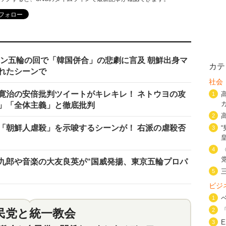
リン五輪の回で「韓国併合」の悲劇に言及 朝鮮出身マ
カテ
れたシーンで
社会
寛治の安倍批判ツイートがキレキレ！ ネトウヨの攻
1
」「全体主義」と徹底批判
2
「朝鮮人虐殺」を示唆するシーンが！ 右派の虐殺否
3
4
九郎や音楽の大友良英が“国威発揚、東京五輪プロパ
5
ビジ
1
民党と統一教会
2
特集
2
3