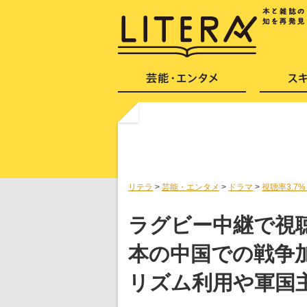
リテラ
>
芸能・エンタメ
>
ドラマ
>
視聴率3.
ラグビー中継で視聴
本の中国での戦争
リズム利用や軍国