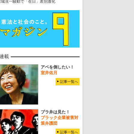
岩城滉一騒動で「在日」差別激化
連載
アベを倒したい！
室井佑月
記事一覧へ
ブラ弁は見た！
ブラック企業被害対
策弁護団
記事一覧へ