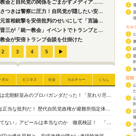
会と自民党の関係をごまかすメディア…民放は有田芳生に発言自粛を要求
4
つきは警察に圧力！自民党が隠したい安倍元首相と統一教会の深い関係
5
首相銃撃を安倍批判のせいにして「言論封殺」に利用する自民党応援団
カル
三が「統一教会」イベントでトランプと演説！同性婚や夫婦別姓を攻撃
1
教会が安倍トランプ会談を仕掛けた
2
3
4
5
芸能
ンダル
ビジネス
社会
カルチャー
くらし
1
高市首相の熊本地震避難所視察は北朝鮮並みのプロパガンダだった！「至れり尽くせり」の選ばれた避難所の一方で実態は…
2
〈#ミサイルよりクーラーを〉は正当な批判だ！ 歴代自民党政権が避難所指定体育館へのエアコン設置を遅らせてきた客観的事実
3
高市首相の「休んでない」「寝てない」アピールは本当なのか 徹底検証！ 「資料読み込み」「アイロンがけ」も矛盾だらけ…
4