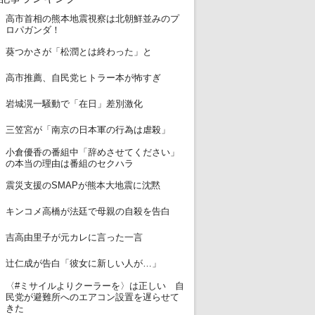
高市首相の熊本地震視察は北朝鮮並みのプ
1
ロパガンダ！
2
葵つかさが「松潤とは終わった」と
3
高市推薦、自民党ヒトラー本が怖すぎ
4
岩城滉一騒動で「在日」差別激化
5
三笠宮が「南京の日本軍の行為は虐殺」
小倉優香の番組中「辞めさせてください」
6
の本当の理由は番組のセクハラ
7
震災支援のSMAPが熊本大地震に沈黙
8
キンコメ高橋が法廷で母親の自殺を告白
9
吉高由里子が元カレに言った一言
10
辻仁成が告白「彼女に新しい人が…」
〈#ミサイルよりクーラーを〉は正しい 自
11
民党が避難所へのエアコン設置を遅らせて
きた