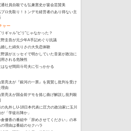
・
五輪入場行進にすぎやまこういちの曲、杉田水脈のLGB
電通社員自殺でも弘兼憲史が宴会芸賛美
・
大ウソだらけの東京五輪！ 安倍・菅・森はどんな嘘を
高プロ先取り！トンデモ経営者のあり得ない主
張
・
五輪サッカー・久保建英が南アの陽性者に「僕らに損ではない」
チャー
・
五輪関係者が入国当日、築地を散歩！
ビリギャル“ビリ”じゃなかった？
・
五輪でIOCラウンジ以外にVIPルーム、広告代理店は物品購入
東野圭吾が元少年A手記めぐり抗議
結婚した綿矢りさの大失恋体験
星野源がエッセイで明かしていた音楽が政治に
利用される危険性
女はなぜ岡田斗司夫に引っかかる
山里亮太が『銀河の一票』を賞賛し批判を受け
た理由
山里亮太が国会前デモを捻じ曲げ解説し批判殺
到
日の丸外しU-18日本代表に圧力の政治家に玉川
徹が「学徒出陣か」
小倉優香の番組中「辞めさせてください」の本
当の理由は番組のセクハラ