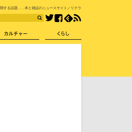
知を再発見
関する話題……本と雑誌のニュースサイト／リテラ
Facebook
feedly
RSS
Twitter
ス
社会
カルチャー
くらし