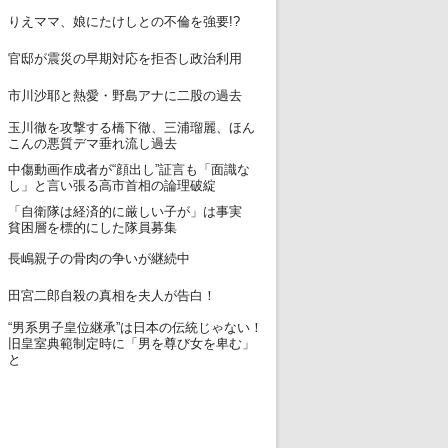
12
りえママ、娘にたけしとの不倫を強要!?
13
官邸が震災の早期対応を拒否し政治利用
14
市川沙耶と熱愛・野島アナに二股の過去
玉川徹を攻撃する橋下徹、三浦瑠麗、ほん
15
こんの悪質デマ垂れ流し過去
中傷動画作成者が“顔出し”証言も「面識な
16
し」と言い張る高市首相の論理破綻
「自衛隊は経済的に厳しい子が」は事実
17
貧困層を標的にした隊員募集
18
長嶋親子の骨肉の争いが継続中
19
田宮二郎自殺の真相を夫人が告白！
“男系男子皇位継承”は日本の伝統じゃない！
20
旧皇室典範制定時に「男を尊び女を卑む」
と