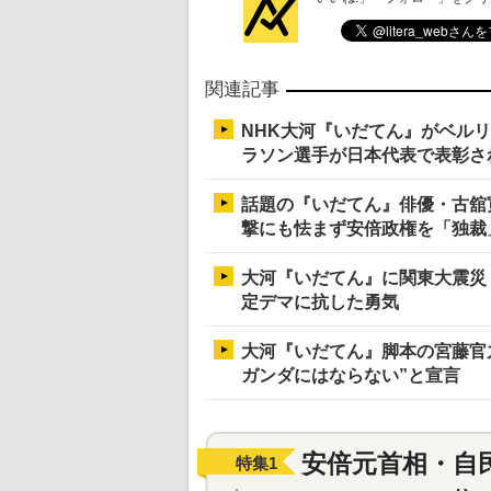
関連記事
NHK大河『いだてん』がベル
ラソン選手が日本代表で表彰さ
話題の『いだてん』俳優・古舘
撃にも怯まず安倍政権を「独裁
大河『いだてん』に関東大震災
定デマに抗した勇気
大河『いだてん』脚本の宮藤官
ガンダにはならない”と宣言
安倍元首相・自
特集
1