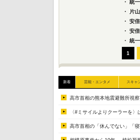
・
統一教
・
片山さ
・
安倍元
・
安倍晋
・
統一
新着
芸能・エンタメ
スキャ