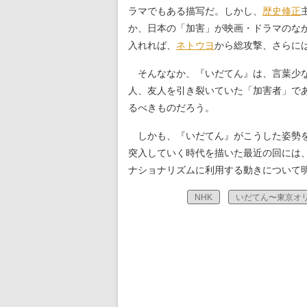
ラマでもある描写だ。しかし、
歴史修正
か、日本の「加害」が映画・ドラマのな
入れれば、
ネトウヨ
から総攻撃、さらに
そんななか、『いだてん』は、言葉少な
人、友人を引き裂いていた「加害者」で
るべきものだろう。
しかも、『いだてん』がこうした姿勢を
突入していく時代を描いた最近の回には
ナショナリズムに利用する動きについて
NHK
いだてん〜東京オ