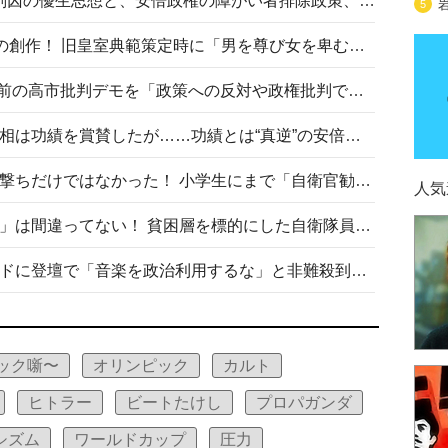
相模原事件から10年──植松死刑囚の優生思想と、安倍政権の障がい者排除政策、右派勢力の差別主義との関係を改めて問う
5
“男系男子の皇位継承”は明治期の創作！ 旧皇室典範策定時に「男を尊び女を卑むの慣習、人民の脳髄」とトンデモ論で女性天皇を否定
山里亮太が『DayDay.』で国会前の高市批判デモを「政策への反対や政権批判でない」と捻じ曲げ解説 デモ参加者から批判殺到
安倍晋三元首相の命日で高市首相は功績を賞賛したが……功績とは“真逆”の安倍元首相のトンデモ発言を振り返る
自衛隊リクルートは貧困層狙い撃ちだけではなかった！ 小学生にまで「自衛官勧誘」目的のパンフレット作成
人気
「自衛隊は経済的に厳しい子が」は間違ってない！ 貧困層を標的にした自衛隊員募集、やす子、山上被告も…日本でも進む“経済的徴兵制”
高市首相がミュージックアワードに登壇で「音楽を政治利用するな」と非難殺到！ MAJの国策的本質を批判する声も
ック噺〜
オリンピック
カルト
ヒトラー
ビートたけし
プロパガンダ
シズム
ワールドカップ
圧力