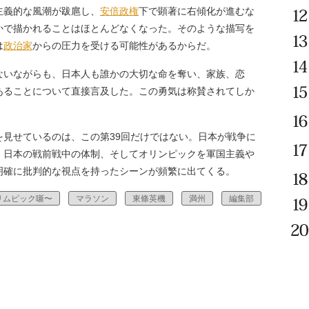
主義的な風潮が跋扈し、
安倍政権
下で顕著に右傾化が進むな
かで描かれることはほとんどなくなった。そのような描写を
は
政治家
からの圧力を受ける可能性があるからだ。
いながらも、日本人も誰かの大切な命を奪い、家族、恋
あることについて直接言及した。この勇気は称賛されてしか
見せているのは、この第39回だけではない。日本が戦争に
、日本の戦前戦中の体制、そしてオリンピックを軍国主義や
明確に批判的な視点を持ったシーンが頻繁に出てくる。
リムピック噺〜
マラソン
東條英機
満州
編集部