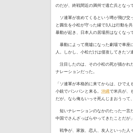
のだが、終戦間近の満州で逃亡兵となっ
ソ連軍が攻めてくるという噂が飛び交っ
と圓生を小松が守った縁で3人は行動を
暴動が起き、日本人の居場所はなくなっ
暴動によって廃墟になった劇場で車座に
人。しかし、小松だけは侵攻してきたソ
注目したのは、その小松の死が描かれた
ナレーションだった。
「ソ連軍が本格的に来てからは、ひでえ
小銃でパンパンと来る。
沖縄
で米兵が、
だが。なら俺もいっそ死んじまおうって
短いナレーションのなかのたった一言だ
中国でさんざっぱらやってきたことだが
戦争が、家族、恋人、友人といった人々