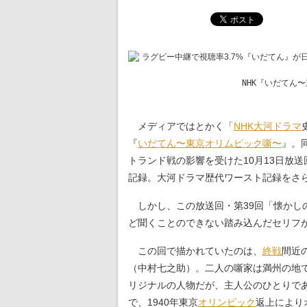
NHK『いだてん
メディアではとかく「
NHK
大河ドラマ
『
いだてん〜東京オリムピック噺〜
』。
トランド戦の影響を受けた10月13日放送
記録。大河ドラマ歴代ワースト記録をさ
しかし、この放送回・第39回「懐かし
ど聞くことのできない踏み込んだセリフ
この回で描かれていたのは、
終戦
間近
（中村七之助）。二人の噺家は満州の地
リジナルの人物だが、主人公のひとりで
で、1940年東京
オリンピック
返上により