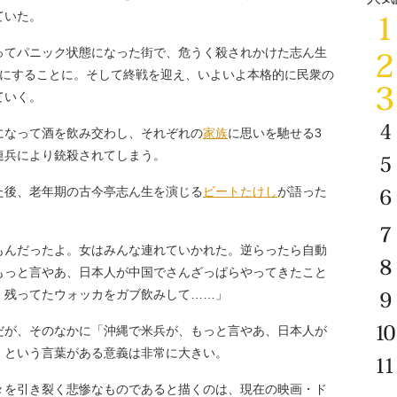
ていた。
てパニック状態になった街で、危うく殺されかけた志ん生
共にすることに。そして終戦を迎え、いよいよ本格的に民衆の
ていく。
なって酒を飲み交わし、それぞれの
家族
に思いを馳せる3
連兵により銃殺されてしまう。
後、老年期の古今亭志ん生を演じる
ビートたけし
が語った
もんだったよ。女はみんな連れていかれた。逆らったら自動
もっと言やあ、日本人が中国でさんざっぱらやってきたこと
、残ってたウォッカをガブ飲みして……」
が、そのなかに「沖縄で米兵が、もっと言やあ、日本人が
」という言葉がある意義は非常に大きい。
を引き裂く悲惨なものであると描くのは、現在の映画・ド