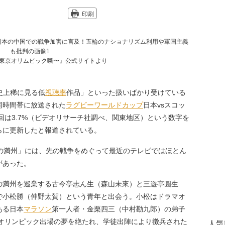
印刷
〜東京オリムピック噺〜』公式サイトより
史上稀に見る低
視聴率
作品」といった扱いばかり受けている
同時間帯に放送された
ラグビー
ワールドカップ
日本vsスコッ
回は3.7%（ビデオリサーチ社調べ、関東地区）という数字を
らに更新したと報道されている。
の満州」には、先の戦争をめぐって最近のテレビではほとん
があった。
の満州を巡業する古今亭志ん生（森山未來）と三遊亭圓生
で小松勝（仲野太賀）という青年と出会う。小松はドラマオ
ある日本
マラソン
第一人者・金栗四三（中村勘九郎）の弟子
オリンピック出場の夢を絶たれ、学徒出陣により徴兵された
人気