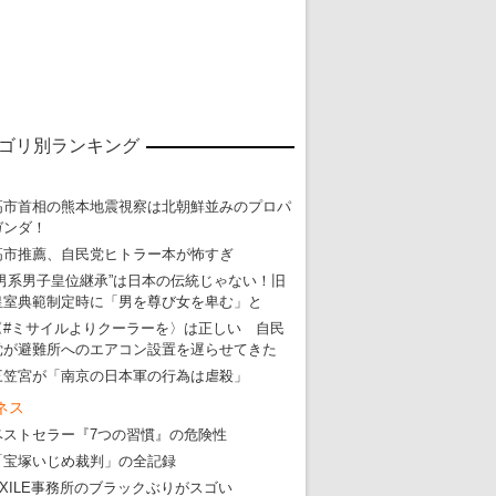
ゴリ別ランキング
高市首相の熊本地震視察は北朝鮮並みのプロパ
ガンダ！
高市推薦、自民党ヒトラー本が怖すぎ
“男系男子皇位継承”は日本の伝統じゃない！旧
皇室典範制定時に「男を尊び女を卑む」と
〈#ミサイルよりクーラーを〉は正しい 自民
党が避難所へのエアコン設置を遅らせてきた
三笠宮が「南京の日本軍の行為は虐殺」
ネス
ベストセラー『7つの習慣』の危険性
「宝塚いじめ裁判」の全記録
東京五輪強行開催特別企画 大ウソだら
EXILE事務所のブラックぶりがスゴい