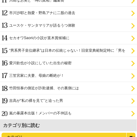
川島なお美と「噂の真相」編集長
市川沙耶と熱愛・野島アナに二股の過去
ユースケ・サンタマリアが語るうつ体験
セカオワSaoriの小説が直木賞候補に
“男系男子皇位継承”は日本の伝統じゃない！旧皇室典範制定時に「男を
尊び女を卑む」と
愛川欽也が小説にしていた出生の秘密
三笠宮家に夫妻、母娘の断絶が！
竹田恒泰の側近が詐欺逮捕、その裏側には
吉高が“私の裸を見て”と迫った男
嵐の暴露本出版！メンバーの不仲話も
カテゴリ別に読む