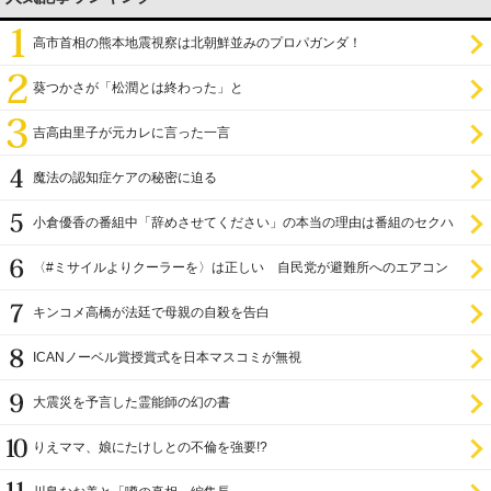
高市首相の熊本地震視察は北朝鮮並みのプロパガンダ！
葵つかさが「松潤とは終わった」と
吉高由里子が元カレに言った一言
魔法の認知症ケアの秘密に迫る
小倉優香の番組中「辞めさせてください」の本当の理由は番組のセクハ
ラ
〈#ミサイルよりクーラーを〉は正しい 自民党が避難所へのエアコン
設置を遅らせてきた
キンコメ高橋が法廷で母親の自殺を告白
ICANノーベル賞授賞式を日本マスコミが無視
大震災を予言した霊能師の幻の書
りえママ、娘にたけしとの不倫を強要!?