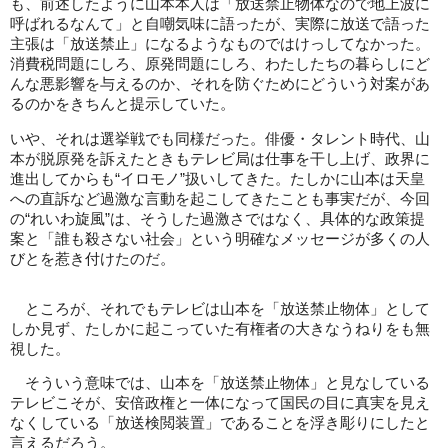
も、前述したように山本本人は「放送禁止物体なので地上波に
呼ばれるなんて」と自嘲気味に語ったが、実際に放送で語った
主張は「放送禁止」になるようなものではけっしてなかった。
消費税問題にしろ、原発問題にしろ、わたしたちの暮らしにど
んな悪影響を与えるのか、それを防ぐためにどういう対案があ
るのかをきちんと提示していた。
いや、それは選挙戦でも同様だった。俳優・タレント時代、山
本が脱原発を訴えたときもテレビ局は仕事を干し上げ、政界に
進出してからも“イロモノ”扱いしてきた。たしかに山本は天皇
への直訴など過激な言動を起こしてきたことも事実だが、今回
の“れいわ旋風”は、そうした過激さではなく、具体的な政策提
案と「誰も殺さない社会」という明確なメッセージが多くの人
びとを惹き付けたのだ。
ところが、それでもテレビは山本を「放送禁止物体」として
しか見ず、たしかに起こっていた有権者の大きなうねりをも無
視した。
そういう意味では、山本を「放送禁止物体」と見なしている
テレビこそが、安倍政権と一体になって国民の目に真実を見え
なくしている「放送検閲装置」であることを浮き彫りにしたと
言えるだろう。