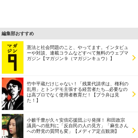
編集部おすすめ
憲法と社会問題のこと、やってます。インタビュ
ーや対談、連載コラムなどすべて無料のウェブマ
ガジン【マガジン９（マガジンキュウ）】
竹中平蔵だけじゃない！「残業代請求は、権利の
乱用」とトンデモ主張する経営者たち...必要なの
は高プロでなく使用者教育だ！【ブラ弁は見
た！】
小籔千豊が久々安倍応援団ぶり発揮！ 和田政宗
議員への批判に「反自民の人の見方」「麻生さん
への野党の質問も変」【メディア定点観測】