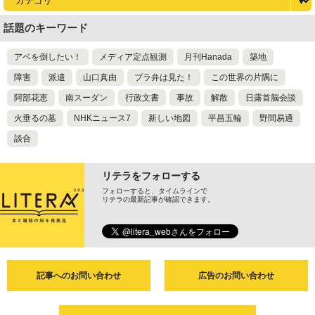
話題のキーワード
アベを倒したい！
メディア定点観測
月刊Hanada
築地
障害
派遣
山口真由
ブラ弁は見た！
この世界の片隅に
阿部花恵
南スーダン
行政文書
事故
解散
日露首脳会談
火垂るの墓
NHKニュース7
新しい地図
平昌五輪
野間易通
談合
リテラをフォローする
フォローすると、タイムラインで
リテラの最新記事が確認できます。
記事へのお問い合わせ
広告のお問い合わせ