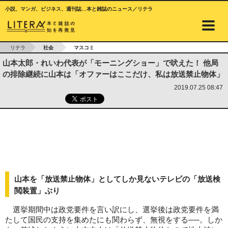
小説、マンガ、ビジネス、週刊誌…本と雑誌のニュース／リテラ
リテラ
社会
マスコミ
山本太郎・れいわ代表が「モーニングショー」で吠えた！ 他局
の排除継続に山本は「オファーはここだけ、私は放送禁止物体」
2019.07.25 08:47
山本を「放送禁止物体」としてしか見ないテレビの「放送検
閲装置」ぶり
選挙期間中は政党要件を言い訳にし、選挙後は政党要件を満
たして国民の支持を集めたにも関わらず、無視をする──。しか