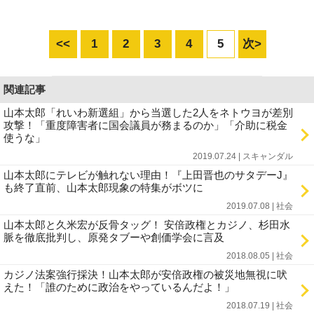
<<
1
2
3
4
5
次>
関連記事
山本太郎「れいわ新選組」から当選した2人をネトウヨが差別
攻撃！「重度障害者に国会議員が務まるのか」「介助に税金
使うな」
2019.07.24 | スキャンダル
山本太郎にテレビが触れない理由！『上田晋也のサタデーJ』
も終了直前、山本太郎現象の特集がボツに
2019.07.08 | 社会
山本太郎と久米宏が反骨タッグ！ 安倍政権とカジノ、杉田水
脈を徹底批判し、原発タブーや創価学会に言及
2018.08.05 | 社会
カジノ法案強行採決！山本太郎が安倍政権の被災地無視に吠
えた！「誰のために政治をやっているんだよ！」
2018.07.19 | 社会