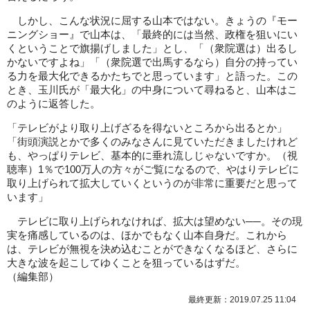
しかし、こんな状況に屈する山本ではない。きょうの『モー
ニングショー』で山本は、「最終的には当然、政権を狙いにい
くということで旗揚げしました」とし、「（衆院選は）出るし
かないですよね」「（衆院選で出馬するなら）自分の持ってい
る力を最大化できるかたちでと思っています」と語った。この
とき、玉川氏が「最大化」の中身について尋ねると、山本はこ
のように返答した。
「テレビがより取り上げざるを得ないところから出るとか」
「街頭演説とかで多くのみなさんに見ていただきましたけれど
も、やっぱりテレビ、基本的に垂れ流しじゃないですか。（視
聴率）1％で100万人の方々がご覧になるので、やはりテレビに
取り上げられて拡大していくというのが非常に重要だと思って
います」
テレビに取り上げられなければ、拡大は望めない──。その現
実を痛感しているのは、ほかでもなく山本自身だ。これから
は、テレビが無視を決め込むことができなくなるほど、さらに
大きな波を起こしてゆくことを狙っているはずだ。
（
編集部
）
最終更新：2019.07.25 11:04