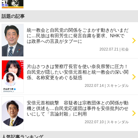
話題の記事
統一教会と自民党の関係をごまかす動きがいまだ
に…民放は有田芳生に発言自粛を要求、NHKで
は政界への言及がタブーに
2022.07.21 | 社会
片山さつきは警察庁長官を使い奈良県警に圧力！
自民党が隠したい安倍元首相と統一教会の深い関
係、名称変更をめぐる疑惑
2022.07.14 | スキャンダル
安倍元首相銃撃 容疑者は宗教団体との関係が動
機と供述も…自民党応援団は事件を安倍批判のせ
いにして「言論封殺」に利用
2022.07.10 | スキャンダル
人気記事ランキング