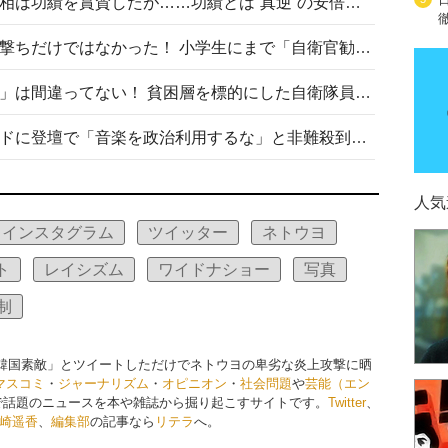
安倍晋三元首相の命日で高市首相は功績を賞賛したが……功績とは“真逆”の安倍元首相のトンデモ発言を振り返る
自衛隊リクルートは貧困層狙い撃ちだけではなかった！ 小学生にまで「自衛官勧誘」目的のパンフレット作成
「自衛隊は経済的に厳しい子が」は間違ってない！ 貧困層を標的にした自衛隊員募集、やす子、山上被告も…日本でも進む“経済的徴兵制”
高市首相がミュージックアワードに登壇で「音楽を政治利用するな」と非難殺到！ MAJの国策的本質を批判する声も
人気
インスタグラム
ツイッター
ネトウヨ
ト
レイシズム
ワイドナショー
写真
制
「韓国素敵」とツイートしただけでネトウヨの卑劣な炎上攻撃に晒
マスコミ
・
ジャーナリズム
・
オピニオン
・
社会問題
や
芸能（エン
で話題のニュースを本や雑誌から掘り起こすサイトです。
Twitter
、
崎遥香
、
編集部
の記事なら
リテラ
へ。