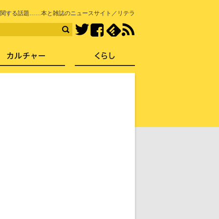
知を再発見
関する話題……本と雑誌のニュースサイト／リテラ
Facebook
feedly
RSS
Twitter
ス
社会
カルチャー
くらし