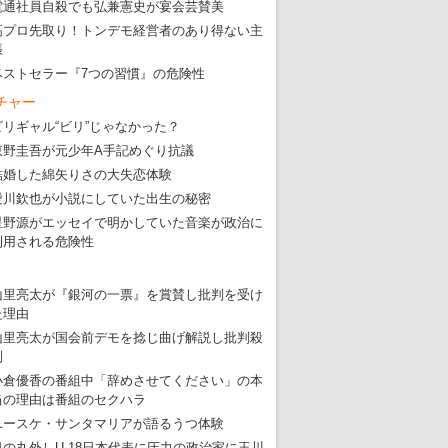
電通社員自殺でも弘兼憲史が宴会芸賛美
高プロ先取り！トンデモ経営者のあり得ない主
張
ベストセラー『7つの習慣』の危険性
チャー
ビリギャル“ビリ”じゃなかった？
東野圭吾が元少年A手記めぐり抗議
結婚した綿矢りさの大失恋体験
愛川欽也が小説にしていた出生の秘密
星野源がエッセイで明かしていた音楽が政治に
利用される危険性
山里亮太が『銀河の一票』を賞賛し批判を受け
た理由
山里亮太が国会前デモを捻じ曲げ解説し批判殺
到
小倉優香の番組中「辞めさせてください」の本
当の理由は番組のセクハラ
ユースケ・サンタマリアが語るうつ体験
日の丸外しU-18日本代表に圧力の政治家に玉川