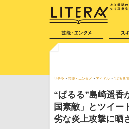
リテラ
>
芸能・エンタメ
>
アイドル
>
“ぱるる
“ぱるる”島崎遥香
国素敵」とツイー
劣な炎上攻撃に晒