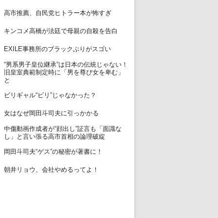
12
高市推薦、自民党ヒトラー本が怖すぎ
13
キンコメ高橋が法廷で母親の自殺を告白
14
EXILE事務所のブラックぶりがスゴい
“男系男子皇位継承”は日本の伝統じゃない！
15
旧皇室典範制定時に「男を尊び女を卑む」
と
16
ビリギャル“ビリ”じゃなかった？
17
女はなぜ岡田斗司夫に引っかかる
中傷動画作成者が“顔出し”証言も「面識な
18
し」と言い張る高市首相の論理破綻
19
岡田斗司夫“ゲス”の秘密が著書に！
20
朝井リョウ、会社やめるってよ！