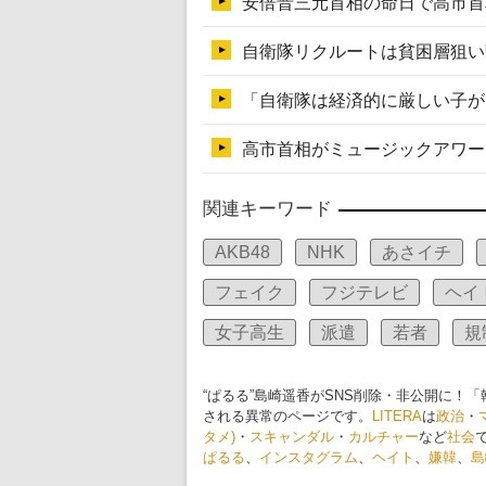
関連キーワード
AKB48
NHK
あさイチ
フェイク
フジテレビ
ヘイ
女子高生
派遣
若者
規
“ぱるる”島崎遥香がSNS削除・非公開に！
される異常のページです。
LITERA
は
政治
・
タメ)
・
スキャンダル
・
カルチャー
など
社会
ぱるる
、
インスタグラム
、
ヘイト
、
嫌韓
、
島