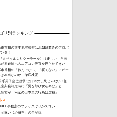
ゴリ別ランキング
高市首相の熊本地震視察は北朝鮮並みのプロパ
ガンダ！
〈#ミサイルよりクーラーを〉は正しい 自民
党が避難所へのエアコン設置を遅らせてきた
高市首相の「休んでない」「寝てない」アピー
東京五輪強行開催特別企画 大ウソだら
ルは本当なのか 徹底検証
“男系男子皇位継承”は日本の伝統じゃない！旧
・
五輪入場行進にすぎやまこういちの曲、杉田水脈のLGB
皇室典範制定時に「男を尊び女を卑む」と
・
大ウソだらけの東京五輪！ 安倍・菅・森はどんな嘘を
三笠宮が「南京の日本軍の行為は虐殺」
ネス
・
五輪サッカー・久保建英が南アの陽性者に「僕らに損ではない」
EXILE事務所のブラックぶりがスゴい
・
五輪関係者が入国当日、築地を散歩！
「宝塚いじめ裁判」の全記録
・
五輪でIOCラウンジ以外にVIPルーム、広告代理店は物品購入