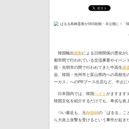
韓国輸出
規制
による日韓関係の悪化が
都市間で行われている交流事業やイベン
国・光明市の間で行われてきた中高生
派
会、韓国・光州市と富山県内への高校生
ーカス」へのPRブース出店など、中止
日本国内では、韓国
ヘイト
がますます
韓国文化を紹介するだけでも、卑劣な炎
つい最近も、元
AKB48
の「ぱるる」こ
ら大炎上攻撃を受けるという事件が起き