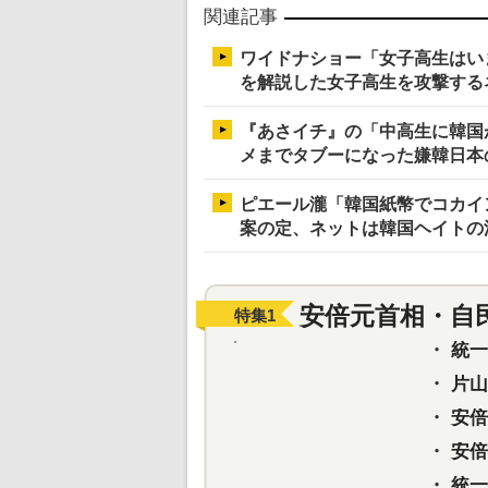
関連記事
ワイドナショー「女子高生はい
を解説した女子高生を攻撃する
『あさイチ』の「中高生に韓国が
メまでタブーになった嫌韓日本
ピエール瀧「韓国紙幣でコカイ
案の定、ネットは韓国ヘイトの
安倍元首相・自
特集
1
・
統一教
・
片山さ
・
安倍元
・
安倍晋
・
統一