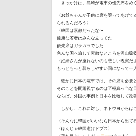
きっかけは、島崎が電車の優先席をめぐ
〈お爺ちゃんが子供に席を譲ってあげて
られるんだろう〉
〈韓国は素敵だったな〜
健康な若者はみんな立ってた
優先席はガラガラでした
色んな国へ旅して素敵なところを沢山吸
〈妊婦さんが座れないのも悲しい現実だ
もっともっと暮らしやすい国になって一
確かに日本の電車では、その席を必要と
そのことを問題視するのは至極真っ当な
ならば、外国の事例と日本を比較して改
しかし、これに対し、ネトウヨからはこ
〈そんなに韓国がいいなら日本から出て
〈ほんじゃ韓国逝けドブス〉