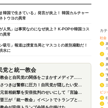
ま韓国で生きている」発言が炎上！ 韓国カルチャー
ネトウヨの異常
人気」は事実なのになぜ炎上？ K-POPや韓国コス
カテ
の異常
社会
1
ン吸引」報道は捜査当局とマスコミの差別扇動だ！
洪水に
2
3
民党と統一教会
特集
2
4
会と自民党の関係をごまかすメディア…民放は有田芳生に発言自粛を要求
つきは警察に圧力！自民党が隠したい安倍元首相と統一教会の深い関係
5
首相銃撃を安倍批判のせいにして「言論封殺」に利用する自民党応援団
ビジ
1
三が「統一教会」イベントでトランプと演説！同性婚や夫婦別姓を攻撃
2
教会が安倍トランプ会談を仕掛けた