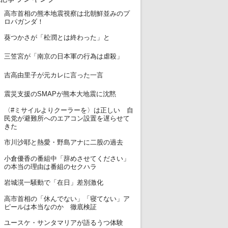
高市首相の熊本地震視察は北朝鮮並みのプ
1
ロパガンダ！
2
葵つかさが「松潤とは終わった」と
3
三笠宮が「南京の日本軍の行為は虐殺」
4
吉高由里子が元カレに言った一言
5
震災支援のSMAPが熊本大地震に沈黙
〈#ミサイルよりクーラーを〉は正しい 自
6
民党が避難所へのエアコン設置を遅らせて
きた
7
市川沙耶と熱愛・野島アナに二股の過去
小倉優香の番組中「辞めさせてください」
8
の本当の理由は番組のセクハラ
9
岩城滉一騒動で「在日」差別激化
高市首相の「休んでない」「寝てない」ア
10
ピールは本当なのか 徹底検証
11
ユースケ・サンタマリアが語るうつ体験