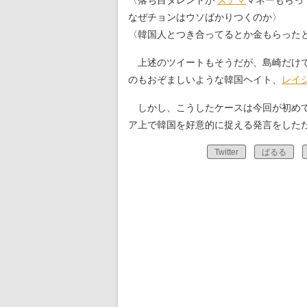
〈落ち目タレントが
ステマ
マネーもらっ
なぜチョンはウソばかりつくのか〉
〈韓国人とつき合ってるとか金もらった
上述のツイートもそうだが、島崎だけで
のもおぞましいような韓国ヘイト、
レイ
しかし、こうしたケースは今回が初めて
ア上で韓国を好意的に捉える発言をした
Twitter
ぱるる