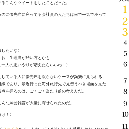
るこんなツイートをしたことだった。
るのに優先席に座ってる会社員の人たちは何で平気で座って
収したいな〉
よね 生理痛が酷い方とかも
人一人の思いやりが増えたらいいね！〉
している人に優先席を譲らないケースが頻繁に見られる。
目線であり、最近行った海外旅行先で見習うべき場面を見た
善点を探るのは、ごくごく当たり前の考え方だ。
んな罵詈雑言が大量に寄せられたのだ。
行け！〉