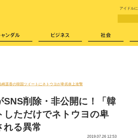
LITERA／リテラ 本と雑誌の
アイドルに
芸能・エンタメ
スキャンダル
ビジネ
”島崎遥香の韓国ツイートにネトウヨが卑劣炎上攻撃
がSNS削除・非公開に！「韓
トしただけでネトウヨの卑
される異常
2019.07.26 12:53