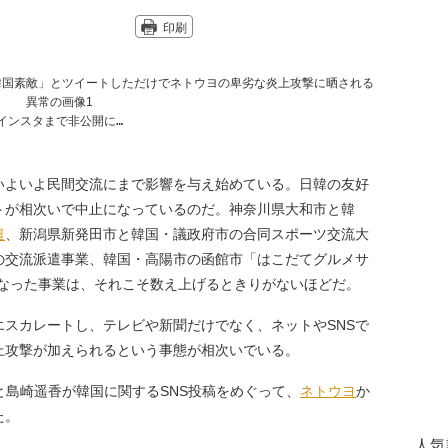
印刷
インスタまで非公開に…
いよいよ民間交流にまで影響を与え始めている。日韓の友好
トが相次いで中止になっているのだ。神奈川県大和市と韓
遣
、新潟県新発田市と韓国・議政府市の合同スポーツ交流大
の交流派遣事業、韓国・高陽市の函館市「はこだてグルメサ
になった事業は、それこそ数え上げるときりがないほどだ。
エスカレートし、テレビや新聞だけでなく、ネットやSNSで
上攻撃が加えられるという事態が相次いでいる。
と島崎遥香が韓国に関するSNS投稿をめぐって、
ネトウヨ
か
た。
人気