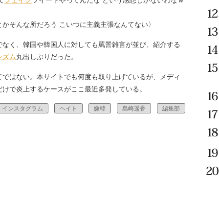
て
フェイク
ツイートやってんだな という感想しかないわなｗ
とかそんな所だろう こいつに主義主張なんてない〉
なく、韓国や韓国人に対しても罵詈雑言が並び、紹介する
シズム
丸出しぶりだった。
ではない。本サイトでも何度も取り上げているが、メディ
だけで炎上するケースがここ最近多発している。
インスタグラム
ヘイト
嫌韓
島崎遥香
編集部