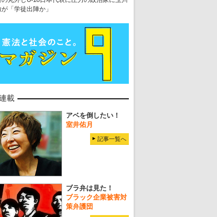
徹が「学徒出陣か」
連載
アベを倒したい！
室井佑月
記事一覧へ
ブラ弁は見た！
ブラック企業被害対
策弁護団