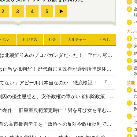
3
4
5
カル
1
ンダル
ビジネス
社会
カルチャー
くらし
2
3
高市首相の熊本地震避難所視察は北朝鮮並みのプロパガンダだった！「至れり尽くせり」の選ばれた避難所の一方で実態は…
4
5
〈#ミサイルよりクーラーを〉は正当な批判だ！ 歴代自民党政権が避難所指定体育館へのエアコン設置を遅らせてきた客観的事実
高市首相の「休んでない」「寝てない」アピールは本当なのか 徹底検証！ 「資料読み込み」「アイロンがけ」も矛盾だらけ…
芸能
1
相模原事件から10年──植松死刑囚の優生思想と、安倍政権の障がい者排除政策、右派勢力の差別主義との関係を改めて問う
2
“男系男子の皇位継承”は明治期の創作！ 旧皇室典範策定時に「男を尊び女を卑むの慣習、人民の脳髄」とトンデモ論で女性天皇を否定
3
山里亮太が『DayDay.』で国会前の高市批判デモを「政策への反対や政権批判でない」と捻じ曲げ解説 デモ参加者から批判殺到
4
5