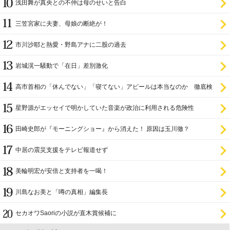
浅田舞が真央との不仲は母のせいと告白
三笠宮家に夫妻、母娘の断絶が！
市川沙耶と熱愛・野島アナに二股の過去
岩城滉一騒動で「在日」差別激化
高市首相の「休んでない」「寝てない」アピールは本当なのか 徹底検
証
星野源がエッセイで明かしていた音楽が政治に利用される危険性
田崎史郎が『モーニングショー』から消えた！ 原因は玉川徹？
中居の震災支援をテレビ報道せず
美輪明宏が安倍と支持者を一喝！
川島なお美と「噂の真相」編集長
セカオワSaoriの小説が直木賞候補に