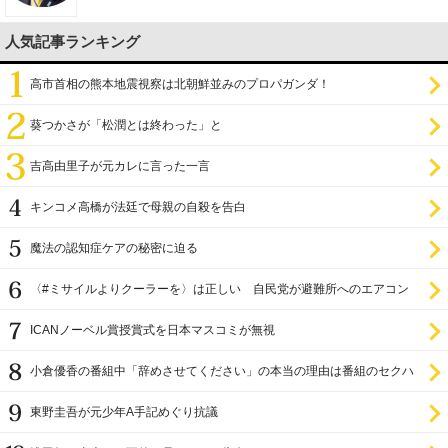
人気記事ランキング
高市首相の熊本地震視察は北朝鮮並みのプロパガンダ！
葵つかさが「松潤とは終わった」と
吉高由里子が元カレに言った一言
キンコメ高橋が法廷で母親の自殺を告白
魔法の認知症ケアの秘密に迫る
〈#ミサイルよりクーラーを〉は正しい 自民党が避難所へのエアコン
設置を遅らせてきた
ICANノーベル賞授賞式を日本マスコミが無視
小倉優香の番組中「辞めさせてください」の本当の理由は番組のセクハ
ラ
東野圭吾が元少年A手記めぐり抗議