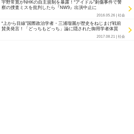
宇野常寛がNHKの自主規制を暴露！“アイドル”刺傷事件で警
察の捜査ミスを批判したら『NW9』出演中止に
2016.05.26 | 社会
“上から目線”国際政治学者・三浦瑠麗が歴史をねじまげ戦前
賛美発言！「どっちもどっち」論に隠された御用学者体質
2017.08.21 | 社会