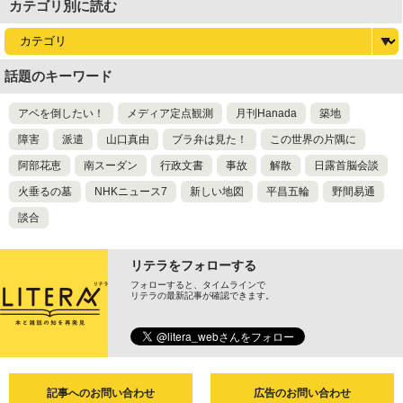
カテゴリ別に読む
話題のキーワード
アベを倒したい！
メディア定点観測
月刊Hanada
築地
障害
派遣
山口真由
ブラ弁は見た！
この世界の片隅に
阿部花恵
南スーダン
行政文書
事故
解散
日露首脳会談
火垂るの墓
NHKニュース7
新しい地図
平昌五輪
野間易通
談合
リテラをフォローする
フォローすると、タイムラインで
リテラの最新記事が確認できます。
記事へのお問い合わせ
広告のお問い合わせ