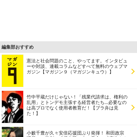
編集部おすすめ
憲法と社会問題のこと、やってます。インタビュ
ーや対談、連載コラムなどすべて無料のウェブマ
ガジン【マガジン９（マガジンキュウ）】
竹中平蔵だけじゃない！「残業代請求は、権利の
乱用」とトンデモ主張する経営者たち...必要なの
は高プロでなく使用者教育だ！【ブラ弁は見
た！】
小籔千豊が久々安倍応援団ぶり発揮！ 和田政宗