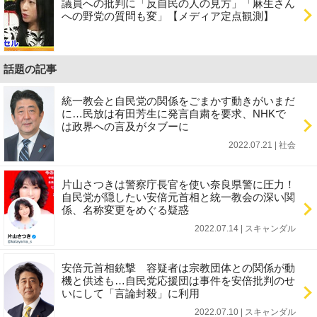
議員への批判に「反自民の人の見方」「麻生さん
への野党の質問も変」【メディア定点観測】
話題の記事
統一教会と自民党の関係をごまかす動きがいまだ
に…民放は有田芳生に発言自粛を要求、NHKで
は政界への言及がタブーに
2022.07.21 | 社会
片山さつきは警察庁長官を使い奈良県警に圧力！
自民党が隠したい安倍元首相と統一教会の深い関
係、名称変更をめぐる疑惑
2022.07.14 | スキャンダル
安倍元首相銃撃 容疑者は宗教団体との関係が動
機と供述も…自民党応援団は事件を安倍批判のせ
いにして「言論封殺」に利用
2022.07.10 | スキャンダル