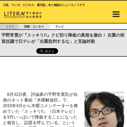
小説、マンガ、ビジネス、週刊誌…本と雑誌のニュース／リテラ
リテラ
芸能・エンタメ
テレビ
宇野常寛が『スッキリ!!』クビ切り降板の真相を激白！ 右翼の街
宣抗議で日テレが「右翼批判するな」と言論封殺
8月31日夜、評論家の宇野常寛氏が自
身のネット番組『木曜解放区』で、
2015年4月から木曜コメンテーターを務
めていた『スッキリ!!』（日本テレビ）
を9月いっぱいで降板することになった
と報告し、話題を呼んでいる。という