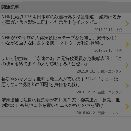
関連記事
NHKに続きTBSも日本軍の残虐行為を検証報道！ 綾瀬はるか
が毒ガス兵器製造に関わった元兵士をインタビュー
2017.08.17 | 社会
NHKが731部隊の人体実験証言テープを公開し、安倍政権に
つながる重大な問題を指摘！ ネトウヨが錯乱状態に
2017.08.16 | 社会
テレビ初放映！『永遠の0』に元特攻要員が危機感表明！「こ
の映画を観て多くの人が感動するのは恐い」
2015.07.31 | 芸能・エンタメ
長渕剛のマスコミ批判に坂上忍が言い訳！ “ワイドショーは
悪くない”“視聴者の問題”と責任を丸投げ
2016.12.12 | 芸能・エンタメ
清原逮捕で注目の長渕剛が芥川賞作家・柳美里と「原発」批
判対談！ 被災地に身を置いた二人の怒りの声を聞け
2016.03.12 | 芸能・エンタメ