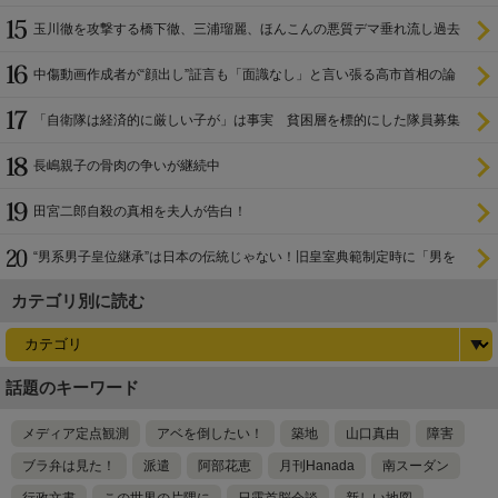
玉川徹を攻撃する橋下徹、三浦瑠麗、ほんこんの悪質デマ垂れ流し過去
中傷動画作成者が“顔出し”証言も「面識なし」と言い張る高市首相の論
理破綻
「自衛隊は経済的に厳しい子が」は事実 貧困層を標的にした隊員募集
長嶋親子の骨肉の争いが継続中
田宮二郎自殺の真相を夫人が告白！
“男系男子皇位継承”は日本の伝統じゃない！旧皇室典範制定時に「男を
尊び女を卑む」と
カテゴリ別に読む
話題のキーワード
メディア定点観測
アベを倒したい！
築地
山口真由
障害
ブラ弁は見た！
派遣
阿部花恵
月刊Hanada
南スーダン