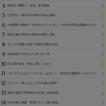
岩城滉一騒動で「在日」差別激化
三笠宮が「南京の日本軍の行為は虐殺」
小倉優香の番組中「辞めさせてください」の本当の理由は番組のセクハ
ラ
震災支援のSMAPが熊本大地震に沈黙
キンコメ高橋が法廷で母親の自殺を告白
吉高由里子が元カレに言った一言
辻仁成が告白「彼女に新しい人が…」
〈#ミサイルよりクーラーを〉は正しい 自民党が避難所へのエアコン
設置を遅らせてきた
りえママ、娘にたけしとの不倫を強要!?
官邸が震災の早期対応を拒否し政治利用
市川沙耶と熱愛・野島アナに二股の過去