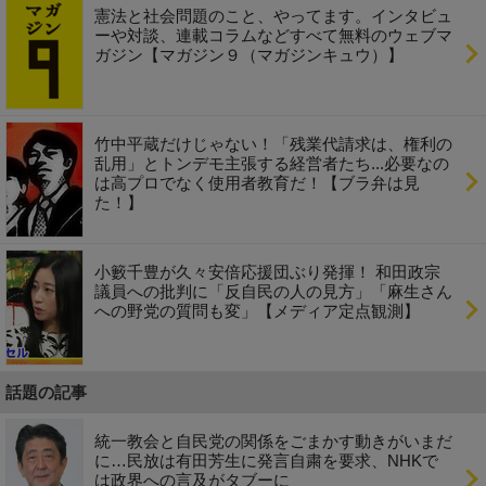
憲法と社会問題のこと、やってます。インタビュ
ーや対談、連載コラムなどすべて無料のウェブマ
ガジン【マガジン９（マガジンキュウ）】
竹中平蔵だけじゃない！「残業代請求は、権利の
乱用」とトンデモ主張する経営者たち...必要なの
は高プロでなく使用者教育だ！【ブラ弁は見
た！】
小籔千豊が久々安倍応援団ぶり発揮！ 和田政宗
議員への批判に「反自民の人の見方」「麻生さん
への野党の質問も変」【メディア定点観測】
話題の記事
統一教会と自民党の関係をごまかす動きがいまだ
に…民放は有田芳生に発言自粛を要求、NHKで
は政界への言及がタブーに