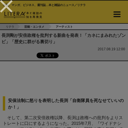
小説、マンガ、ビジネス、週刊誌…本と雑誌のニュース／リテラ
リテラ
芸能・エンタメ
アーティスト
長渕剛が安倍政権を批判する新曲を発表！「カネにまみれたゾン
ビ」「歴史に群がる裏切り」
2017.08.19 12:00
安保法制に怒りを表明した長渕「自衛隊員を死なせていいの
か！」
そして、第二次安倍政権以降、長渕は政権への批判をよりス
トレートに口にするようになった。2015年7月、『ワイドナシ