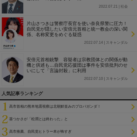
2022.07.21 | 社会
片山さつきは警察庁長官を使い奈良県警に圧力！
自民党が隠したい安倍元首相と統一教会の深い関
係、名称変更をめぐる疑惑
2022.07.14 | スキャンダル
安倍元首相銃撃 容疑者は宗教団体との関係が動
機と供述も…自民党応援団は事件を安倍批判のせ
いにして「言論封殺」に利用
2022.07.10 | スキャンダル
人気記事ランキング
高市首相の熊本地震視察は北朝鮮並みのプロパガンダ！
葵つかさが「松潤とは終わった」と
高市推薦、自民党ヒトラー本が怖すぎ