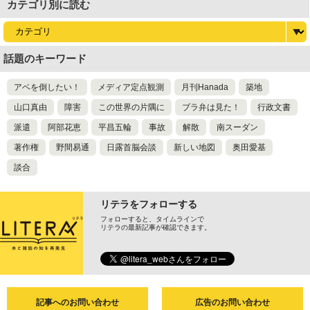
カテゴリ別に読む
話題のキーワード
アベを倒したい！
メディア定点観測
月刊Hanada
築地
山口真由
障害
この世界の片隅に
ブラ弁は見た！
行政文書
派遣
阿部花恵
平昌五輪
事故
解散
南スーダン
著作権
野間易通
日露首脳会談
新しい地図
奥田愛基
談合
リテラをフォローする
フォローすると、タイムラインで
リテラの最新記事が確認できます。
記事へのお問い合わせ
広告のお問い合わせ