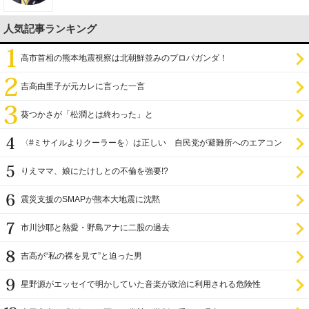
人気記事ランキング
高市首相の熊本地震視察は北朝鮮並みのプロパガンダ！
吉高由里子が元カレに言った一言
葵つかさが「松潤とは終わった」と
〈#ミサイルよりクーラーを〉は正しい 自民党が避難所へのエアコン
設置を遅らせてきた
りえママ、娘にたけしとの不倫を強要!?
震災支援のSMAPが熊本大地震に沈黙
市川沙耶と熱愛・野島アナに二股の過去
吉高が“私の裸を見て”と迫った男
星野源がエッセイで明かしていた音楽が政治に利用される危険性