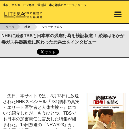
小説、マンガ、ビジネス、週刊誌…本と雑誌のニュース／リテラ
リテラ
社会
ジャーナリズム
NHKに続きTBSも日本軍の残虐行為を検証報道！ 綾瀬はるかが
毒ガス兵器製造に関わった元兵士をインタビュー
先日、本サイトでは、8月13日に放送
されたNHKスペシャル『731部隊の真実
～エリート医学者と人体実験～』につ
いて紹介したが、もうひとつ、TBSで
も日本の加害責任に言及した特集が組
まれた。15日放送の『NEWS23』が、