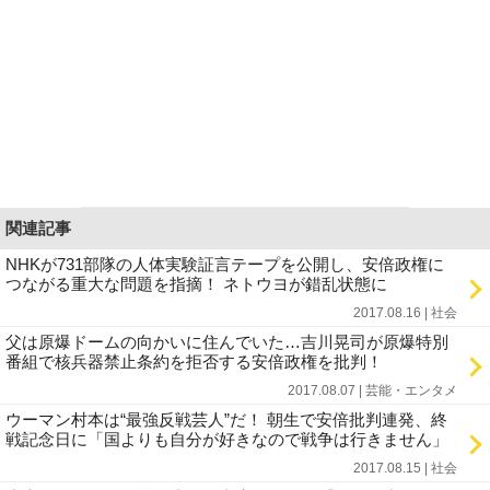
関連記事
NHKが731部隊の人体実験証言テープを公開し、安倍政権に
つながる重大な問題を指摘！ ネトウヨが錯乱状態に
2017.08.16 | 社会
父は原爆ドームの向かいに住んでいた…吉川晃司が原爆特別
番組で核兵器禁止条約を拒否する安倍政権を批判！
2017.08.07 | 芸能・エンタメ
ウーマン村本は“最強反戦芸人”だ！ 朝生で安倍批判連発、終
戦記念日に「国よりも自分が好きなので戦争は行きません」
2017.08.15 | 社会