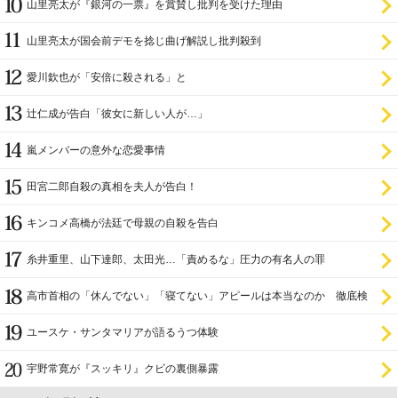
山里亮太が『銀河の一票』を賞賛し批判を受けた理由
山里亮太が国会前デモを捻じ曲げ解説し批判殺到
愛川欽也が「安倍に殺される」と
辻仁成が告白「彼女に新しい人が…」
嵐メンバーの意外な恋愛事情
田宮二郎自殺の真相を夫人が告白！
キンコメ高橋が法廷で母親の自殺を告白
糸井重里、山下達郎、太田光…「責めるな」圧力の有名人の罪
高市首相の「休んでない」「寝てない」アピールは本当なのか 徹底検
証
ユースケ・サンタマリアが語るうつ体験
宇野常寛が『スッキリ』クビの裏側暴露