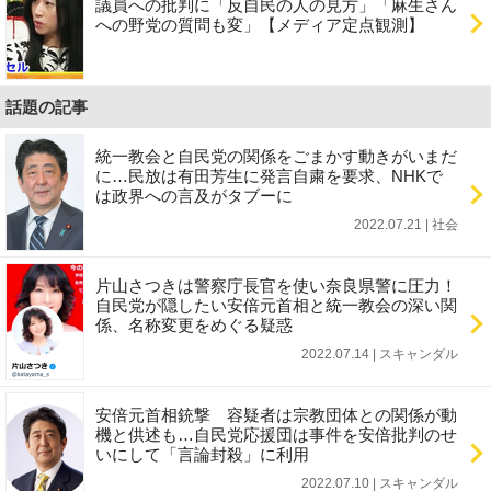
議員への批判に「反自民の人の見方」「麻生さん
への野党の質問も変」【メディア定点観測】
話題の記事
統一教会と自民党の関係をごまかす動きがいまだ
に…民放は有田芳生に発言自粛を要求、NHKで
は政界への言及がタブーに
2022.07.21 | 社会
片山さつきは警察庁長官を使い奈良県警に圧力！
自民党が隠したい安倍元首相と統一教会の深い関
係、名称変更をめぐる疑惑
2022.07.14 | スキャンダル
安倍元首相銃撃 容疑者は宗教団体との関係が動
機と供述も…自民党応援団は事件を安倍批判のせ
いにして「言論封殺」に利用
2022.07.10 | スキャンダル