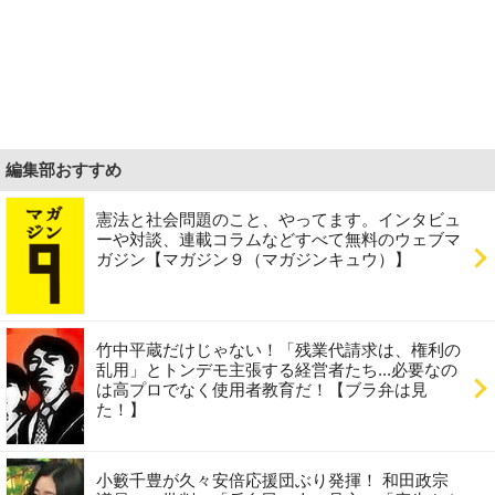
編集部おすすめ
憲法と社会問題のこと、やってます。インタビュ
ーや対談、連載コラムなどすべて無料のウェブマ
ガジン【マガジン９（マガジンキュウ）】
竹中平蔵だけじゃない！「残業代請求は、権利の
乱用」とトンデモ主張する経営者たち...必要なの
は高プロでなく使用者教育だ！【ブラ弁は見
た！】
小籔千豊が久々安倍応援団ぶり発揮！ 和田政宗