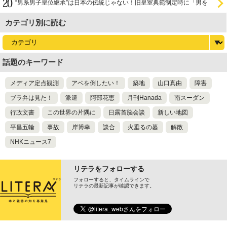
“男系男子皇位継承”は日本の伝統じゃない！旧皇室典範制定時に「男を
尊び女を卑む」と
カテゴリ別に読む
話題のキーワード
メディア定点観測
アベを倒したい！
築地
山口真由
障害
ブラ弁は見た！
派遣
阿部花恵
月刊Hanada
南スーダン
行政文書
この世界の片隅に
日露首脳会談
新しい地図
平昌五輪
事故
岸博幸
談合
火垂るの墓
解散
NHKニュース7
リテラをフォローする
フォローすると、タイムラインで
リテラの最新記事が確認できます。