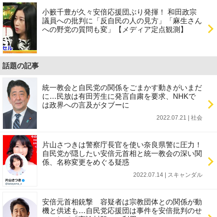
小籔千豊が久々安倍応援団ぶり発揮！ 和田政宗
議員への批判に「反自民の人の見方」「麻生さん
への野党の質問も変」【メディア定点観測】
話題の記事
統一教会と自民党の関係をごまかす動きがいまだ
に…民放は有田芳生に発言自粛を要求、NHKで
は政界への言及がタブーに
2022.07.21 | 社会
片山さつきは警察庁長官を使い奈良県警に圧力！
自民党が隠したい安倍元首相と統一教会の深い関
係、名称変更をめぐる疑惑
2022.07.14 | スキャンダル
安倍元首相銃撃 容疑者は宗教団体との関係が動
機と供述も…自民党応援団は事件を安倍批判のせ