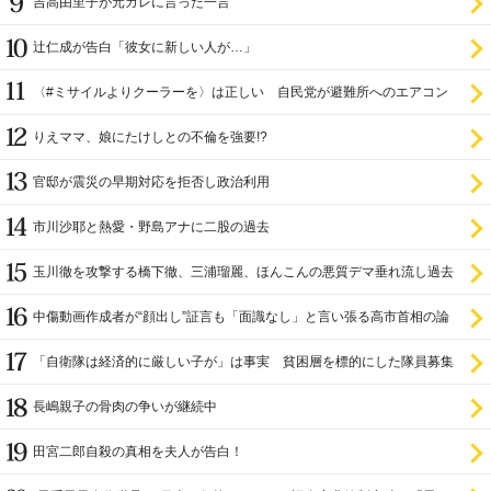
吉高由里子が元カレに言った一言
辻仁成が告白「彼女に新しい人が…」
〈#ミサイルよりクーラーを〉は正しい 自民党が避難所へのエアコン
設置を遅らせてきた
りえママ、娘にたけしとの不倫を強要!?
官邸が震災の早期対応を拒否し政治利用
市川沙耶と熱愛・野島アナに二股の過去
玉川徹を攻撃する橋下徹、三浦瑠麗、ほんこんの悪質デマ垂れ流し過去
中傷動画作成者が“顔出し”証言も「面識なし」と言い張る高市首相の論
理破綻
「自衛隊は経済的に厳しい子が」は事実 貧困層を標的にした隊員募集
長嶋親子の骨肉の争いが継続中
田宮二郎自殺の真相を夫人が告白！