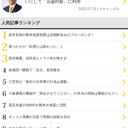
いにして「言論封殺」に利用
2022.07.10 | スキャンダル
人気記事ランキング
高市首相の熊本地震視察は北朝鮮並みのプロパガンダ！
葵つかさが「松潤とは終わった」と
高市推薦、自民党ヒトラー本が怖すぎ
岩城滉一騒動で「在日」差別激化
三笠宮が「南京の日本軍の行為は虐殺」
小倉優香の番組中「辞めさせてください」の本当の理由は番組のセクハ
ラ
震災支援のSMAPが熊本大地震に沈黙
キンコメ高橋が法廷で母親の自殺を告白