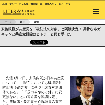
小説、マンガ、ビジネス、週刊誌…本と雑誌のニュース／リテラ
リテラ
社会
政治
安倍政権が共産党を「破防法の対象」と閣議決定！ 露骨なネガ
キャンと共産党排除はヒトラーと同じ手口だ
先週3月22日、安倍内閣が日本共産党
について、「現在においても破壊活動
防止法（破防法）に基づく調査対象団
体である」「『暴力革命の方針』に変
更はない」との答弁書を閣議決定し
た。無所属・鈴木貴子衆院議員の質問