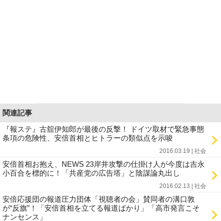
関連記事
『報ステ』古舘伊知郎が最後の反撃！ ドイツ取材で緊急事態
条項の危険性、安倍首相とヒトラーの類似点を示唆
2016.03.19 | 社会
安倍首相お抱え、NEWS 23岸井攻撃の仕掛け人が今度は吉永
小百合を標的に！「共産党の広告塔」と陰謀論丸出し
2016.02.13 | 社会
安倍応援団の報道圧力団体「視聴者の会」賛同者の溝口敦
が“反旗”！「安倍首相を立てる報道ばかり」「高市発言こそ
ナンセンス」