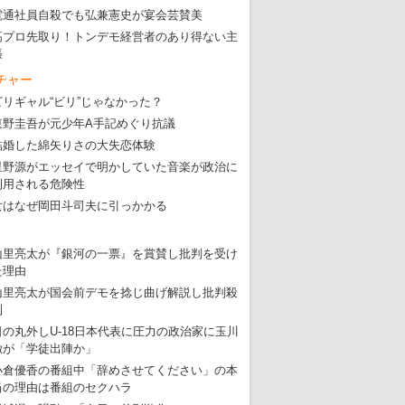
電通社員自殺でも弘兼憲史が宴会芸賛美
高プロ先取り！トンデモ経営者のあり得ない主
張
チャー
ビリギャル“ビリ”じゃなかった？
東野圭吾が元少年A手記めぐり抗議
結婚した綿矢りさの大失恋体験
星野源がエッセイで明かしていた音楽が政治に
利用される危険性
女はなぜ岡田斗司夫に引っかかる
山里亮太が『銀河の一票』を賞賛し批判を受け
た理由
山里亮太が国会前デモを捻じ曲げ解説し批判殺
到
日の丸外しU-18日本代表に圧力の政治家に玉川
徹が「学徒出陣か」
小倉優香の番組中「辞めさせてください」の本
当の理由は番組のセクハラ