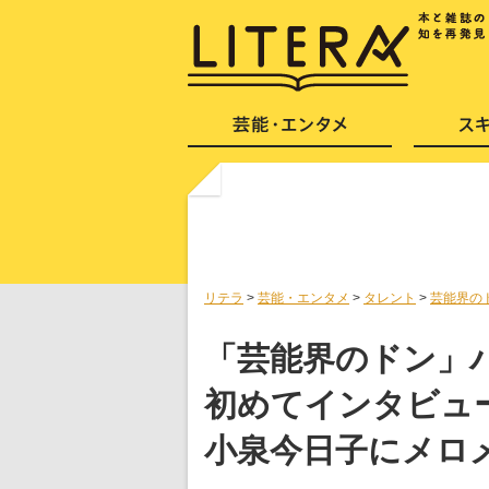
リテラ
>
芸能・エンタメ
>
タレント
>
芸能界の
「芸能界のドン」
初めてインタビュ
小泉今日子にメロ