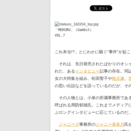
「MEKURU」（Gambit）
VOL.7
これ本当!?」とにわかに騒ぐ“事件”が起
それは、先日発売されたばかりのオシ
れた、ある
インタビュー
記事の存在。同
女の大特集を組み、松田聖子や
秋元康
、
の思い出話などを語っているのだが、そ
その人物とは、小泉の所属事務所であ
呼ばれる周防郁雄氏。これまでメディア
ぶロングインタビューに応じているのだ
ジャニーズ
事務所の
ジャニー喜多川
氏