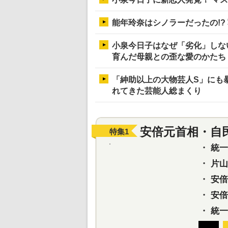
能年玲奈はシノラーだったの!?
小泉今日子はなぜ「劣化」しな
育んだ母親との歪な愛のかたち
「紳助以上の大物芸人S」にも
れてきた芸能人総まくり
安倍元首相・自
特集
1
・
統一教
・
片山さ
・
安倍元
・
安倍晋
・
統一