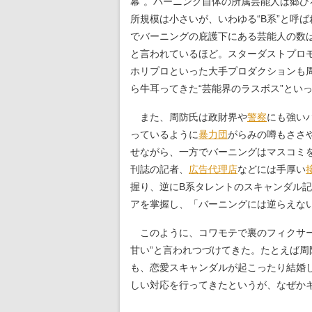
幕”。バーニング自体の所属芸能人は郷ひ
所規模は小さいが、いわゆる“B系”と呼
でバーニングの庇護下にある芸能人の数
と言われているほど。スターダストプロ
ホリプロといった大手プロダクションも
ら牛耳ってきた“芸能界のラスボス”とい
また、周防氏は政財界や
警察
にも強い
っているように
暴力団
がらみの噂もささ
せながら、一方でバーニングはマスコミ
刊誌の記者、
広告代理店
などには手厚い
握り、逆にB系タレントのスキャンダル
アを掌握し、「バーニングには逆らえな
このように、コワモテで裏のフィクサー
甘い”と言われつづけてきた。たとえば
も、恋愛スキャンダルが起こったり結婚
しい対応を行ってきたというが、なぜか