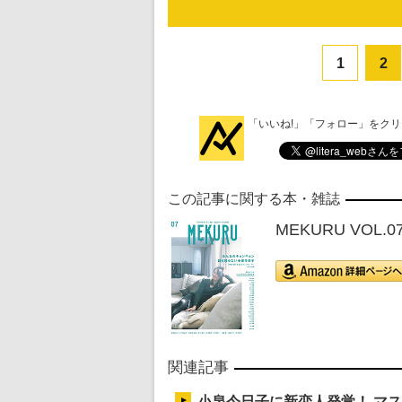
1
2
「いいね!」「フォロー」をク
この記事に関する本・雑誌
MEKURU VOL.
関連記事
小泉今日子に新恋人発覚！ マ