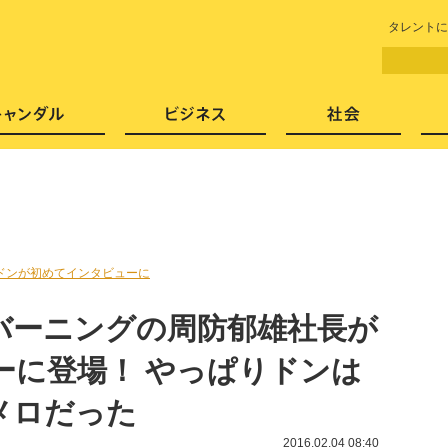
LITERA／リテラ 本と雑誌の
タレントに
芸能・エンタメ
スキャンダル
ビジネ
ドンが初めてインタビューに
バーニングの周防郁雄社長が
ーに登場！ やっぱりドンは
メロだった
2016.02.04 08:40