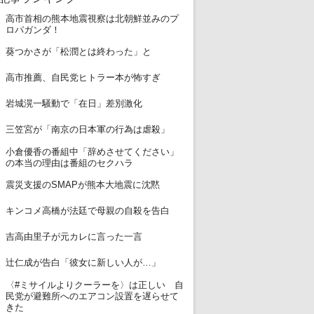
高市首相の熊本地震視察は北朝鮮並みのプ
1
ロパガンダ！
2
葵つかさが「松潤とは終わった」と
3
高市推薦、自民党ヒトラー本が怖すぎ
4
岩城滉一騒動で「在日」差別激化
5
三笠宮が「南京の日本軍の行為は虐殺」
小倉優香の番組中「辞めさせてください」
6
の本当の理由は番組のセクハラ
7
震災支援のSMAPが熊本大地震に沈黙
8
キンコメ高橋が法廷で母親の自殺を告白
9
吉高由里子が元カレに言った一言
10
辻仁成が告白「彼女に新しい人が…」
〈#ミサイルよりクーラーを〉は正しい 自
11
民党が避難所へのエアコン設置を遅らせて
きた