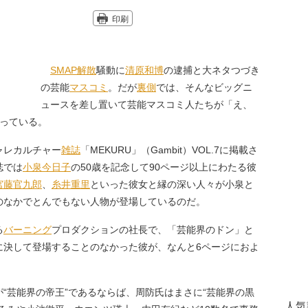
印刷
SMAP
解散
騒動に
清原和博
の逮捕と大ネタつづき
の芸能
マスコミ
。だが
裏側
では、そんなビッグニ
ュースを差し置いて芸能マスコミ人たちが「え、
こっている。
ャレカルチャー
雑誌
「MEKURU」（Gambit）VOL.7に掲載さ
誌では
小泉今日子
の50歳を記念して90ページ以上にわたる彼
宮藤官九郎
、
糸井重里
といった彼女と縁の深い人々が小泉と
のなかでとんでもない人物が登場しているのだ。
る
バーニング
プロダクションの社長で、「芸能界のドン」と
に決して登場することのなかった彼が、なんと6ページにおよ
。
が“芸能界の帝王”であるならば、周防氏はまさに“芸能界の黒
人気