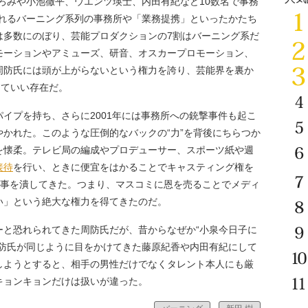
ろみや小池徹平、ウエンツ瑛士、内田有紀など10数名で事務
ばれるバーニング系列の事務所や「業務提携」といったかたち
は多数にのぼり、芸能プロダクションの7割はバーニング系だ
モーションやアミューズ、研音、オスカープロモーション、
周防氏には頭が上がらないという権力を誇り、芸能界を裏か
っていい存在だ。
パイプを持ち、さらに2001年には事務所への銃撃事件も起こ
やかれた。このような圧倒的なバックの“力”を背後にちらつか
を懐柔。テレビ局の編成やプロデューサー、スポーツ紙や週
接待
を行い、ときに便宜をはかることでキャスティング権を
記事を潰してきた。つまり、マスコミに恩を売ることでメディ
い」という絶大な権力を得てきたのだ。
と恐れられてきた周防氏だが、昔からなぜか“小泉今日子に
周防氏が同じように目をかけてきた藤原紀香や内田有紀にして
しようとすると、相手の男性だけでなくタレント本人にも厳
キョンキョンだけは扱いが違った。