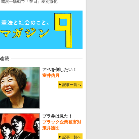
岩城滉一騒動で「在日」差別激化
連載
アベを倒したい！
室井佑月
記事一覧へ
ブラ弁は見た！
ブラック企業被害対
策弁護団
記事一覧へ