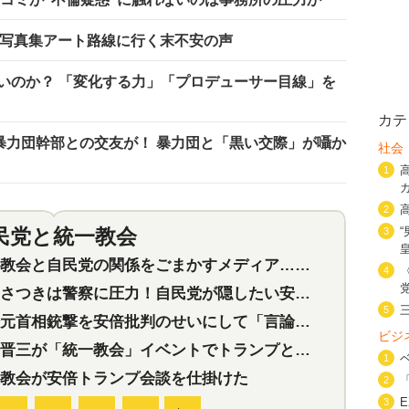
 写真集アート路線に行く末不安の声
いのか？ 「変化する力」「プロデューサー目線」を
カテ
暴力団幹部との交友が！ 暴力団と「黒い交際」が囁か
社会
1
2
民党と統一教会
3
特集
2
会と自民党の関係をごまかすメディア…民放は有田芳生に発言自粛を要求
4
つきは警察に圧力！自民党が隠したい安倍元首相と統一教会の深い関係
5
首相銃撃を安倍批判のせいにして「言論封殺」に利用する自民党応援団
ビジ
三が「統一教会」イベントでトランプと演説！同性婚や夫婦別姓を攻撃
1
教会が安倍トランプ会談を仕掛けた
2
3