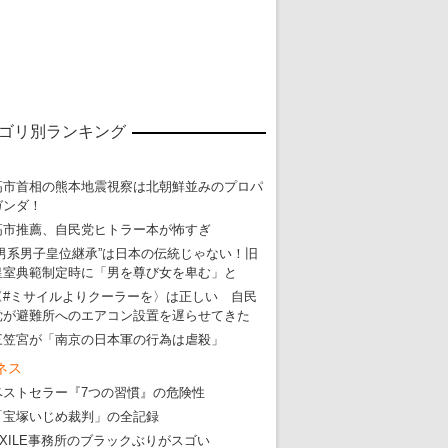
ゴリ別ランキング
高市首相の熊本地震視察は北朝鮮並みのプロパ
ガンダ！
高市推薦、自民党ヒトラー本が怖すぎ
“男系男子皇位継承”は日本の伝統じゃない！旧
東京五輪強行開催特別企画 大ウソだら
皇室典範制定時に「男を尊び女を卑む」と
・
五輪入場行進にすぎやまこういちの曲、杉田水脈のLGB
〈#ミサイルよりクーラーを〉は正しい 自民
党が避難所へのエアコン設置を遅らせてきた
・
大ウソだらけの東京五輪！ 安倍・菅・森はどんな嘘を
三笠宮が「南京の日本軍の行為は虐殺」
・
五輪サッカー・久保建英が南アの陽性者に「僕らに損ではない」
ネス
・
五輪関係者が入国当日、築地を散歩！
ベストセラー『7つの習慣』の危険性
・
五輪でIOCラウンジ以外にVIPルーム、広告代理店は物品購入
「宝塚いじめ裁判」の全記録
EXILE事務所のブラックぶりがスゴい