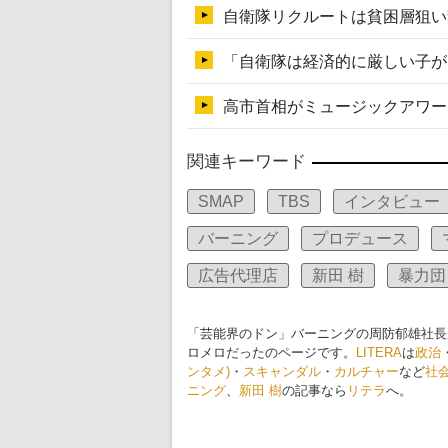
関連キーワード
SMAP
TBS
インタビュー
バーニング
プロデュース
広告代理店
新田 樹
暴力団
「芸能界のドン」バーニングの周防郁雄社長
ロメロだったのページです。
LITERA
は
政治
ンタメ)
・
スキャンダル
・
カルチャー
など
社
ニング
、
新田 樹
の記事なら
リテラ
へ。