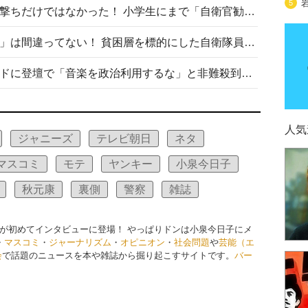
5
自衛隊リクルートは貧困層狙い撃ちだけではなかった！ 小学生にまで「自衛官勧誘」目的のパンフレット作成
「自衛隊は経済的に厳しい子が」は間違ってない！ 貧困層を標的にした自衛隊員募集、やす子、山上被告も…日本でも進む“経済的徴兵制”
高市首相がミュージックアワードに登壇で「音楽を政治利用するな」と非難殺到！ MAJの国策的本質を批判する声も
人気
ジャニーズ
テレビ朝日
ネタ
マスコミ
モテ
ヤンキー
小泉今日子
秋元康
裏側
警察
雑誌
が初めてインタビューに登場！ やっぱりドンは小泉今日子にメ
・
マスコミ
・
ジャーナリズム
・
オピニオン
・
社会問題
や
芸能（エ
会
で話題のニュースを本や雑誌から掘り起こすサイトです。
バー