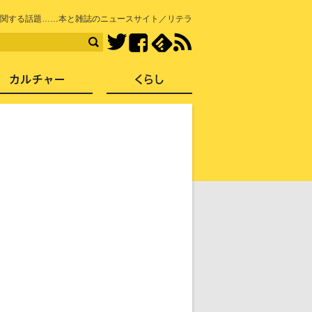
知を再発見
関する話題……本と雑誌のニュースサイト／リテラ
Facebook
feedly
RSS
Twitter
ス
社会
カルチャー
くらし