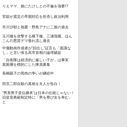
12
りえママ、娘にたけしとの不倫を強要!?
13
官邸が震災の早期対応を拒否し政治利用
14
市川沙耶と熱愛・野島アナに二股の過去
玉川徹を攻撃する橋下徹、三浦瑠麗、ほん
15
こんの悪質デマ垂れ流し過去
中傷動画作成者が“顔出し”証言も「面識な
16
し」と言い張る高市首相の論理破綻
「自衛隊は経済的に厳しい子が」は事実
17
貧困層を標的にした隊員募集
18
長嶋親子の骨肉の争いが継続中
19
田宮二郎自殺の真相を夫人が告白！
“男系男子皇位継承”は日本の伝統じゃない！
20
旧皇室典範制定時に「男を尊び女を卑む」
と