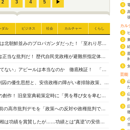
4
5
カル
ンダル
ビジネス
社会
カルチャー
くらし
1
2
高市首相の熊本地震避難所視察は北朝鮮並みのプロパガンダだった！「至れり尽くせり」の選ばれた避難所の一方で実態は…
3
4
〈#ミサイルよりクーラーを〉は正当な批判だ！ 歴代自民党政権が避難所指定体育館へのエアコン設置を遅らせてきた客観的事実
5
高市首相の「休んでない」「寝てない」アピールは本当なのか 徹底検証！ 「資料読み込み」「アイロンがけ」も矛盾だらけ…
芸能
1
相模原事件から10年──植松死刑囚の優生思想と、安倍政権の障がい者排除政策、右派勢力の差別主義との関係を改めて問う
2
“男系男子の皇位継承”は明治期の創作！ 旧皇室典範策定時に「男を尊び女を卑むの慣習、人民の脳髄」とトンデモ論で女性天皇を否定
3
山里亮太が『DayDay.』で国会前の高市批判デモを「政策への反対や政権批判でない」と捻じ曲げ解説 デモ参加者から批判殺到
4
安倍晋三元首相の命日で高市首相は功績を賞賛したが……功績とは“真逆”の安倍元首相のトンデモ発言を振り返る