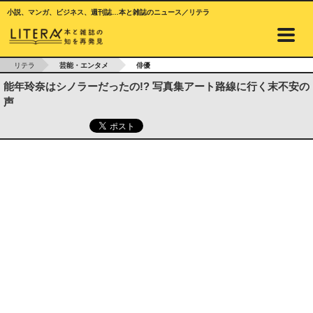
小説、マンガ、ビジネス、週刊誌…本と雑誌のニュース／リテラ
リテラ
芸能・エンタメ
俳優
能年玲奈はシノラーだったの!? 写真集アート路線に行く末不安の
声