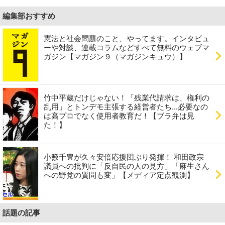
編集部おすすめ
憲法と社会問題のこと、やってます。インタビュ
ーや対談、連載コラムなどすべて無料のウェブマ
ガジン【マガジン９（マガジンキュウ）】
竹中平蔵だけじゃない！「残業代請求は、権利の
乱用」とトンデモ主張する経営者たち...必要なの
は高プロでなく使用者教育だ！【ブラ弁は見
た！】
小籔千豊が久々安倍応援団ぶり発揮！ 和田政宗
議員への批判に「反自民の人の見方」「麻生さん
への野党の質問も変」【メディア定点観測】
話題の記事