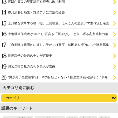
官邸が震災の早期対応を拒否し政治利用
市川沙耶と熱愛・野島アナに二股の過去
玉川徹を攻撃する橋下徹、三浦瑠麗、ほんこんの悪質デマ垂れ流し過去
中傷動画作成者が“顔出し”証言も「面識なし」と言い張る高市首相の論
理破綻
「自衛隊は経済的に厳しい子が」は事実 貧困層を標的にした隊員募集
長嶋親子の骨肉の争いが継続中
田宮二郎自殺の真相を夫人が告白！
“男系男子皇位継承”は日本の伝統じゃない！旧皇室典範制定時に「男を
尊び女を卑む」と
カテゴリ別に読む
話題のキーワード