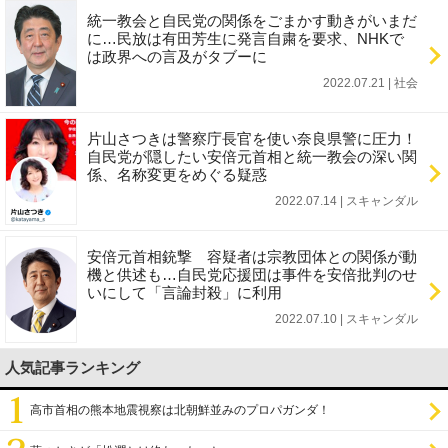
統一教会と自民党の関係をごまかす動きがいまだ
に…民放は有田芳生に発言自粛を要求、NHKで
は政界への言及がタブーに
2022.07.21 | 社会
片山さつきは警察庁長官を使い奈良県警に圧力！
自民党が隠したい安倍元首相と統一教会の深い関
係、名称変更をめぐる疑惑
2022.07.14 | スキャンダル
安倍元首相銃撃 容疑者は宗教団体との関係が動
機と供述も…自民党応援団は事件を安倍批判のせ
いにして「言論封殺」に利用
2022.07.10 | スキャンダル
人気記事ランキング
高市首相の熊本地震視察は北朝鮮並みのプロパガンダ！