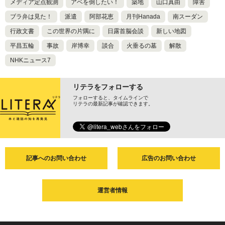
メディア定点観測
アベを倒したい！
築地
山口真由
障害
ブラ弁は見た！
派遣
阿部花恵
月刊Hanada
南スーダン
行政文書
この世界の片隅に
日露首脳会談
新しい地図
平昌五輪
事故
岸博幸
談合
火垂るの墓
解散
NHKニュース7
リテラをフォローする
フォローすると、タイムラインで
リテラの最新記事が確認できます。
記事へのお問い合わせ
広告のお問い合わせ
運営者情報