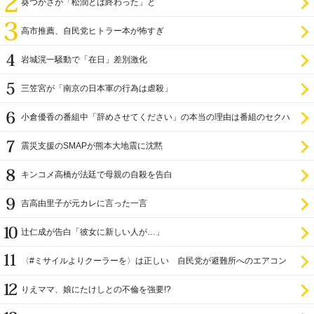
葵つかさが「松潤とは終わった」と
高市推薦、自民党ヒトラー本が怖すぎ
岩城滉一騒動で「在日」差別激化
三笠宮が「南京の日本軍の行為は虐殺」
小倉優香の番組中「辞めさせてください」の本当の理由は番組のセクハ
ラ
震災支援のSMAPが熊本大地震に沈黙
キンコメ高橋が法廷で母親の自殺を告白
吉高由里子が元カレに言った一言
辻仁成が告白「彼女に新しい人が…」
〈#ミサイルよりクーラーを〉は正しい 自民党が避難所へのエアコン
設置を遅らせてきた
りえママ、娘にたけしとの不倫を強要!?