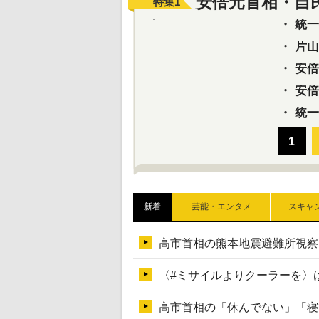
安倍元首相・自
特集
1
・
統一教
・
片山さ
・
安倍元
・
安倍晋
・
統一
新着
芸能・エンタメ
スキャ