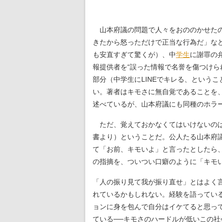
山本府議の問題で人々をおののかせたの
きたから怒っただけで正当な行為だ」な
も安直すぎて驚くが）、中
学生
に謝罪の
報提供者を“誤った情報で名誉を傷つけら
部分（中学生にLINEでキレる、という
い。著者はキモさに無自覚であることを
述べているが、山本府議にも同種のホラ
ただ、覚えておかなくてはいけないのは
書より）ということだ。公人たる山本府
て「お前、キモいよ」と言ったとしたら、
の指摘を、ついつい口癖のように「キモ
「人の振り見て我が振り直せ」とはよく
れているかもしれない。経験を語ってい
ョンに身を包んで自分はイケてると思っ
ている──キモさのハードルが低いこの