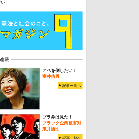
どい！
連載
アベを倒したい！
室井佑月
記事一覧へ
ブラ弁は見た！
ブラック企業被害対
策弁護団
記事一覧へ