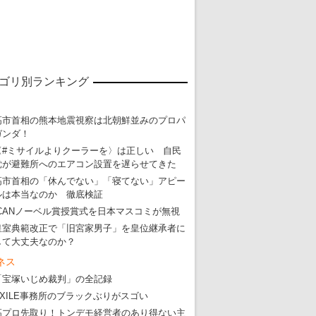
東京五輪強行開催特別企画 大ウソだら
・
五輪入場行進にすぎやまこういちの曲、杉田水脈のLGB
・
大ウソだらけの東京五輪！ 安倍・菅・森はどんな嘘を
・
五輪サッカー・久保建英が南アの陽性者に「僕らに損ではない」
ゴリ別ランキング
・
五輪関係者が入国当日、築地を散歩！
・
五輪でIOCラウンジ以外にVIPルーム、広告代理店は物品購入
高市首相の熊本地震視察は北朝鮮並みのプロパ
ガンダ！
〈#ミサイルよりクーラーを〉は正しい 自民
党が避難所へのエアコン設置を遅らせてきた
高市首相の「休んでない」「寝てない」アピー
ルは本当なのか 徹底検証
ICANノーベル賞授賞式を日本マスコミが無視
皇室典範改正で「旧宮家男子」を皇位継承者に
して大丈夫なのか？
ネス
「宝塚いじめ裁判」の全記録
EXILE事務所のブラックぶりがスゴい
高プロ先取り！トンデモ経営者のあり得ない主