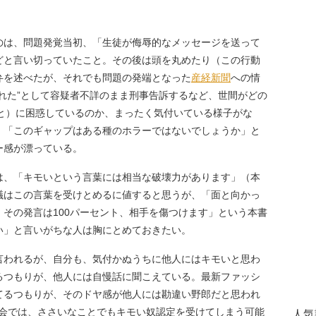
は、問題発覚当初、「生徒が侮辱的なメッセージを送って
どと言い切っていたこと。その後は頭を丸めたり（この行動
弁を述べたが、それでも問題の発端となった
産経新聞
への情
れた”として容疑者不詳のまま刑事告訴するなど、世間がどの
こと）に困惑しているのか、まったく気付いている様子がな
、「このギャップはある種のホラーではないでしょうか」と
ー感が漂っている。
、「キモいという言葉には相当な破壊力があります」（本
議はこの言葉を受けとめるに値すると思うが、「面と向かっ
その発言は100パーセント、相手を傷つけます」という本書
い」と言いがちな人は胸にとめておきたい。
言われるが、自分も、気付かぬうちに他人にはキモいと思わ
るつもりが、他人には自慢話に聞こえている。最新ファッシ
てるつもりが、そのドヤ感が他人には勘違い野郎だと思われ
社会では、ささいなことでもキモい奴認定を受けてしまう可能
人気