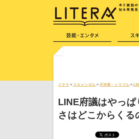
リテラ
>
スキャンダル
>
不祥事・トラブル
>
L
LINE府議はやっ
さはどこからくる