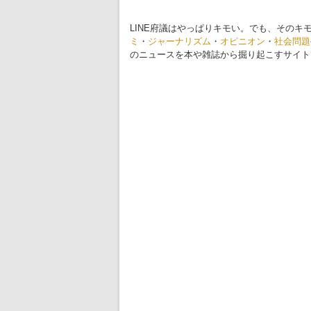
LINE府議はやっぱりキモい。でも、そのキ
ミ
・
ジャーナリズム
・
オピニオン
・
社会問題
のニュースを本や雑誌から掘り起こすサイト