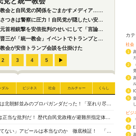
民党と統一教会
特集
2
会と自民党の関係をごまかすメディア…民放は有田芳生に発言自粛を要求
つきは警察に圧力！自民党が隠したい安倍元首相と統一教会の深い関係
首相銃撃を安倍批判のせいにして「言論封殺」に利用する自民党応援団
カテ
三が「統一教会」イベントでトランプと演説！同性婚や夫婦別姓を攻撃
社会
教会が安倍トランプ会談を仕掛けた
1
2
3
ンダル
ビジネス
社会
カルチャー
くらし
4
5
高市首相の熊本地震避難所視察は北朝鮮並みのプロパガンダだった！「至れり尽くせり」の選ばれた避難所の一方で実態は…
ビジ
〈#ミサイルよりクーラーを〉は正当な批判だ！ 歴代自民党政権が避難所指定体育館へのエアコン設置を遅らせてきた客観的事実
1
2
高市首相の「休んでない」「寝てない」アピールは本当なのか 徹底検証！ 「資料読み込み」「アイロンがけ」も矛盾だらけ…
3