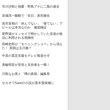
12
市川沙耶と熱愛・野島アナに二股の過去
13
岩城滉一騒動で「在日」差別激化
高市首相の「休んでない」「寝てない」ア
14
ピールは本当なのか 徹底検証
星野源がエッセイで明かしていた音楽が政
15
治に利用される危険性
田崎史郎が『モーニングショー』から消え
16
た！ 原因は玉川徹？
17
中居の震災支援をテレビ報道せず
18
美輪明宏が安倍と支持者を一喝！
19
川島なお美と「噂の真相」編集長
20
セカオワSaoriの小説が直木賞候補に