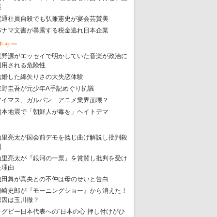
張
電通社員自殺でも弘兼憲史が宴会芸賛美
パナマ文書が暴露する税金逃れ日本企業
チャー
星野源がエッセイで明かしていた音楽が政治に
利用される危険性
結婚した綿矢りさの大失恋体験
東野圭吾が元少年A手記めぐり抗議
アイマス、ガルパン…アニメ業界崩壊？
熊本地震で「朝鮮人が毒を」ヘイトデマ
山里亮太が国会前デモを捻じ曲げ解説し批判殺
到
山里亮太が『銀河の一票』を賞賛し批判を受け
た理由
浅田舞が真央との不仲は母のせいと告白
田崎史郎が『モーニングショー』から消えた！
原因は玉川徹？
ラグビー日本代表への“日本の心”押し付けがひ