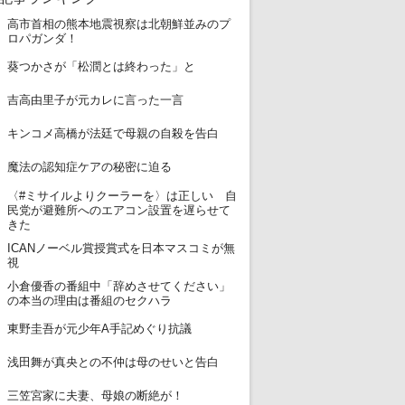
高市首相の熊本地震視察は北朝鮮並みのプ
1
ロパガンダ！
2
葵つかさが「松潤とは終わった」と
3
吉高由里子が元カレに言った一言
4
キンコメ高橋が法廷で母親の自殺を告白
5
魔法の認知症ケアの秘密に迫る
〈#ミサイルよりクーラーを〉は正しい 自
6
民党が避難所へのエアコン設置を遅らせて
きた
ICANノーベル賞授賞式を日本マスコミが無
7
視
小倉優香の番組中「辞めさせてください」
8
の本当の理由は番組のセクハラ
9
東野圭吾が元少年A手記めぐり抗議
10
浅田舞が真央との不仲は母のせいと告白
11
三笠宮家に夫妻、母娘の断絶が！