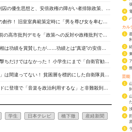
相模原事件から10年──植松死刑囚の優生思想と、安倍政権の障がい者排除政策、右派勢力の差別主義との関係を改めて問う
4
5
“男系男子の皇位継承”は明治期の創作！ 旧皇室典範策定時に「男を尊び女を卑むの慣習、人民の脳髄」とトンデモ論で女性天皇を否定
カル
1
山里亮太が『DayDay.』で国会前の高市批判デモを「政策への反対や政権批判でない」と捻じ曲げ解説 デモ参加者から批判殺到
2
安倍晋三元首相の命日で高市首相は功績を賞賛したが……功績とは“真逆”の安倍元首相のトンデモ発言を振り返る
3
自衛隊リクルートは貧困層狙い撃ちだけではなかった！ 小学生にまで「自衛官勧誘」目的のパンフレット作成
4
5
「自衛隊は経済的に厳しい子が」は間違ってない！ 貧困層を標的にした自衛隊員募集、やす子、山上被告も…日本でも進む“経済的徴兵制”
芸能
1
高市首相がミュージックアワードに登壇で「音楽を政治利用するな」と非難殺到！ MAJの国策的本質を批判する声も
2
3
学生
日本テレビ
橋下徹
産経新聞
4
5