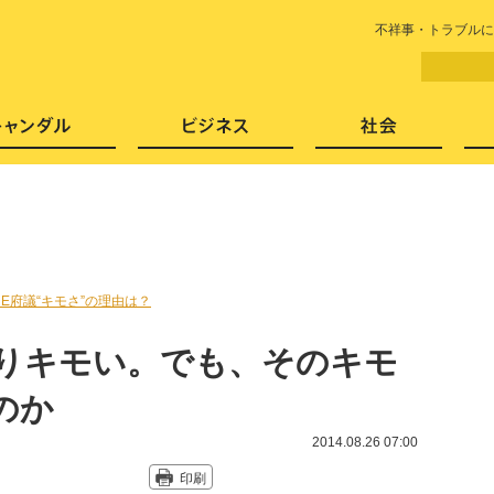
LITERA／リテラ 本と雑誌の
不祥事・トラブルに
芸能・エンタメ
スキャンダル
ビジネ
INE府議“キモさ”の理由は？
ぱりキモい。でも、そのキモ
のか
2014.08.26 07:00
印刷