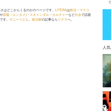
モさはどこからくるのかのページです。
LITERA
は
政治
・
マスコ
や
芸能（エンタメ)
・
スキャンダル
・
カルチャー
など
社会
で話題
です。
サニーうどん
、
政治家
の記事なら
リテラ
へ。
人気