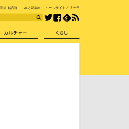
知を再発見
関する話題……本と雑誌のニュースサイト／リテラ
Facebook
feedly
RSS
Twitter
ス
社会
カルチャー
くらし