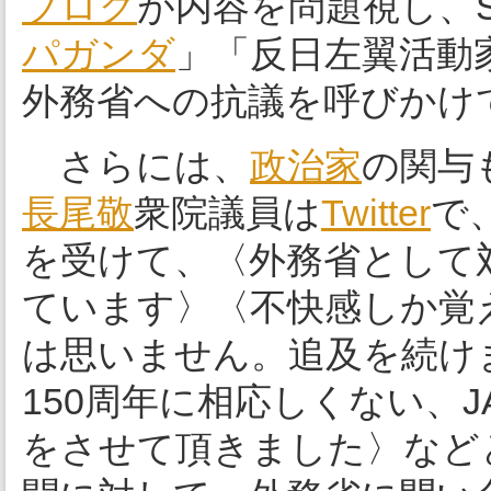
ブログ
が内容を問題視し、
パガンダ
」「反日左翼活動
外務省への抗議を呼びかけ
さらには、
政治家
の関与
長尾敬
衆院議員は
Twitter
で
を受けて、〈外務省として
ています〉〈不快感しか覚
は思いません。追及を続け
150周年に相応しくない、JAP
をさせて頂きました〉など