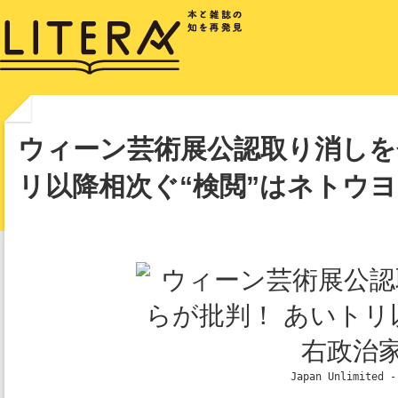
ウィーン芸術展公認取り消しを会
リ以降相次ぐ“検閲”はネトウ
Japan Unlimited