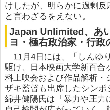
けしたが、明らかに過剰反
と言わざるをえない。
Japan Unlimit
ヨ・極右政治家・行政
11月4日には、「しんゆ
駆け、日本映画大学新百合
料上映会および作品解析・
ザキ監督も出席したシンポ
綿井健陽氏は「暴力や圧力
自己検閲が広がっていく。