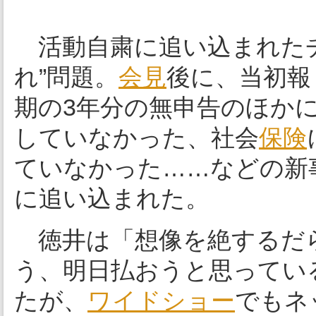
活動自粛に追い込まれたチ
れ”問題。
会見
後に、当初報じ
期の3年分の無申告のほかに
していなかった、社会
保険
ていなかった……などの新
に追い込まれた。
徳井は「想像を絶するだ
う、明日払おうと思ってい
たが、
ワイドショー
でもネ