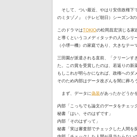
そして、つい最近、やはり安倍政権下で
のミタゾノ』（テレビ朝日）シーズン3の
このドラマは
TOKIO
の松岡昌宏演じる家
と導くというコメディタッチの人気シリ
（小堺一機）の家庭であり、大きなテーマ
三田園が派遣される直前、「クリーンす
た。この賞を受賞したのは、若返りの新
もしこれが明らかになれば、政権へのダ
そのため内部はデータ改ざんを闇に葬ろ
まず、データに
偽装
があったかどうか
内部「こっちでも論文のデータをチェッ
秘書「はい、そのはずです」
内部「そのはずって」
秘書「実は審査部でチェックした人間を
内部「チェックした人間が見当たらない