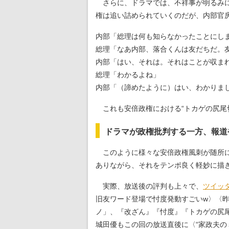
さらに、ドラマでは、不祥事が明るみに
権は追い詰められていくのだが、内部官
内部「総理は何も知らなかったことにし
総理「なあ内部、落合くんは友だちだ。
内部「はい、それは。それはことが収ま
総理「わかるよね」
内部「（諦めたように）はい、わかりま
これも安倍政権における“トカゲの尻尾
ドラマが政権批判する一方、報道
このように様々な安倍政権風刺が随所に
ありながら、それをテンポ良く軽妙に描
実際、放送後の評判も上々で、
ツイッ
旧友ワード登場で忖度発動すごいw〉〈
ノ」、『改ざん』『忖度』『トカゲの尻
城田優もこの回の放送直後に〈“家政夫の