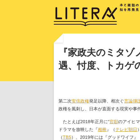
『家政夫のミタゾ
遇、忖度、トカゲ
第二次
安倍政権
発足以降、相次ぐ
言論弾
政権を風刺し、日本が直面する現実や事
たとえば2018年正月に“
官邸
のアイヒマ
ドラマを放映した『
相棒
』（
テレビ朝日
（
TBS
）、2019年には『グッドワイフ』