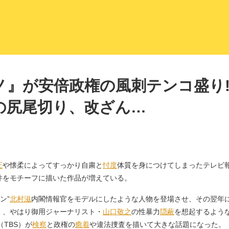
LITERA／リテラ 本と雑誌の
ノ』が安倍政権の風刺テンコ盛り!
の尻尾切り、改ざん…
圧
や懐柔によってすっかり自粛と
忖度
体質を身につけてしまったテレビ
件をモチーフに描いた作品が増えている。
ン”
北村滋
内閣情報官をモデルにしたような人物を登場させ、その翌年
）、やはり御用ジャーナリスト・
山口敬之
の性暴力
隠蔽
を想起するよう
（TBS）が
検察
と政権の
癒着
や違法捜査を描いて大きな話題になった。