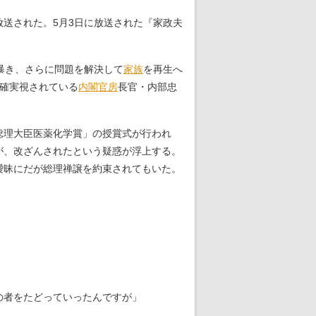
送された。5月3日に放送された『家政夫
暴き、さらに問題を解決して
家族
を再生へ
確実視されている
内閣官房
長官・内部忠
総理大臣医薬化学賞」の授賞式が行われ
が、改ざんされたという疑惑が浮上する。
曖昧にだが総理禅譲を約束されてもいた。
の者をたどっていったんですが」