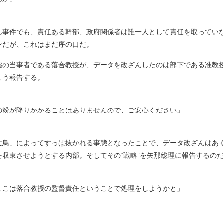
事件でも、責任ある幹部、政府関係者は誰一人として責任を取ってい
ンだが、これはまだ序の口だ。
の当事者である落合教授が、データを改ざんしたのは部下である准教
こう報告する。
の粉が降りかかることはありませんので、ご安心ください」
鳥」によってすっぱ抜かれる事態となったことで、データ改ざんはあ
を収束させようとする内部。そしてその“戦略”を矢那総理に報告するの
ここは落合教授の監督責任ということで処理をしようかと」