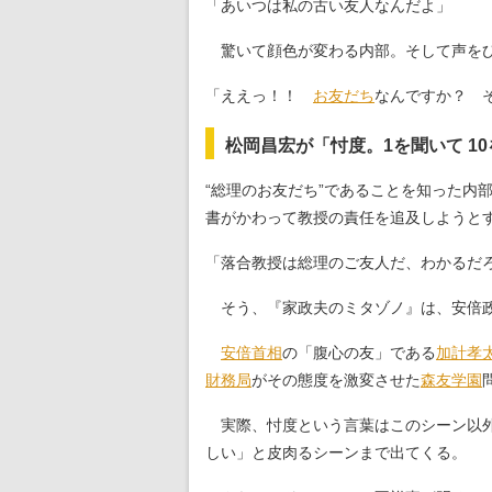
「あいつは私の古い友人なんだよ」
驚いて顔色が変わる内部。そして声をひ
「ええっ！！
お友だち
なんですか？ 
松岡昌宏が「忖度。1を聞いて 1
“総理のお友だち”であることを知った
書がかわって教授の責任を追及しようと
「落合教授は総理のご友人だ、わかるだ
そう、『家政夫のミタゾノ』は、安倍政
安倍首相
の「腹心の友」である
加計孝
財務局
がその態度を激変させた
森友学園
実際、忖度という言葉はこのシーン以外
しい」と皮肉るシーンまで出てくる。