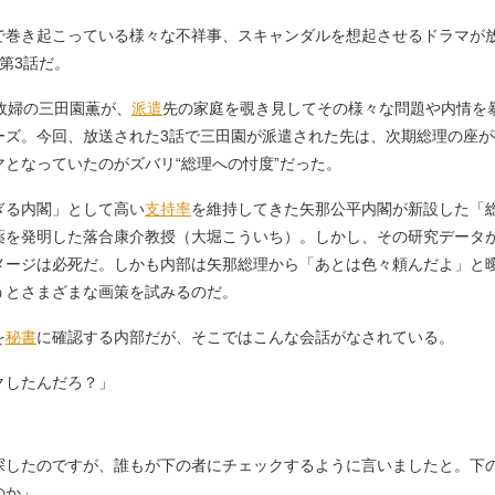
巻き起こっている様々な不祥事、スキャンダルを想起させるドラマが放
第3話だ。
政婦の三田園薫が、
派遣
先の家庭を覗き見してその様々な問題や内情を
ーズ。今回、放送された3話で三田園が派遣された先は、次期総理の座が
となっていたのがズバリ“総理への忖度”だった。
ぎる内閣」として高い
支持率
を維持してきた矢那公平内閣が新設した「
薬を発明した落合康介教授（大堀こういち）。しかし、その研究データ
メージは必死だ。しかも内部は矢那総理から「あとは色々頼んだよ」と
うとさまざまな画策を試みるのだ。
を
秘書
に確認する内部だが、そこではこんな会話がなされている。
クしたんだろ？」
探したのですが、誰もが下の者にチェックするように言いましたと。下
のか」