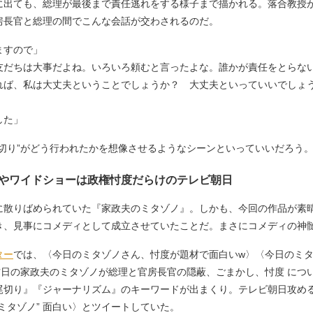
出ても、総理が最後まで責任逃れをする様子まで描かれる。落合教授
房長官と総理の間でこんな会話が交わされるのだ。
ますので」
友だちは大事だよね。いろいろ頼むと言ったよな。誰かが責任をとらな
れば、私は大丈夫ということでしょうか？ 大丈夫といっていいでしょ
した」
切り”がどう行われたかを想像させるようなシーンといっていいだろう
やワイドショーは政権忖度だらけのテレビ朝日
散りばめられていた『家政夫のミタゾノ』。しかも、今回の作品が素
き、見事にコメディとして成立させていたことだ。まさにコメディの神
ター
では、〈今日のミタゾノさん、忖度が題材で面白いw〉〈今日のミ
昨日の家政夫のミタゾノが総理と官房長官の隠蔽、ごまかし、忖度 につ
尾切り』『ジャーナリズム』のキーワードが出まくり。テレビ朝日攻め
ミタゾノ” 面白い〉とツイートしていた。