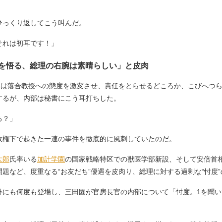
っくり返してこう叫んだ。
それは初耳です！」
0を悟る、総理の右腕は素晴らしい」と皮肉
内部は落合教授への態度を激変させ、責任をとらせるどころか、こびへつ
するが、内部は秘書にこう耳打ちした。
ろ？」
権下で起きた一連の事件を徹底的に風刺していたのだ。
太郎
氏率いる
加計学園
の国家戦略特区での獣医学部新設、そして安倍首
問題など、度重なる“お友だち”優遇を皮肉り、総理に対する過剰な“忖度
にも何度も登場し、三田園が官房長官の内部について「忖度。1を聞いて