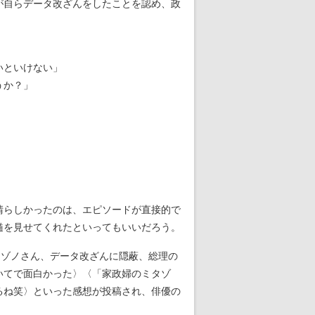
が自らデータ改ざんをしたことを認め、政
いといけない」
うか？」
。
晴らしかったのは、エピソードが直接的で
髄を見せてくれたといってもいいだろう。
タゾノさん、データ改ざんに隠蔽、総理の
いてで面白かった〉〈「家政婦のミタゾ
るね笑〉といった感想が投稿され、俳優の