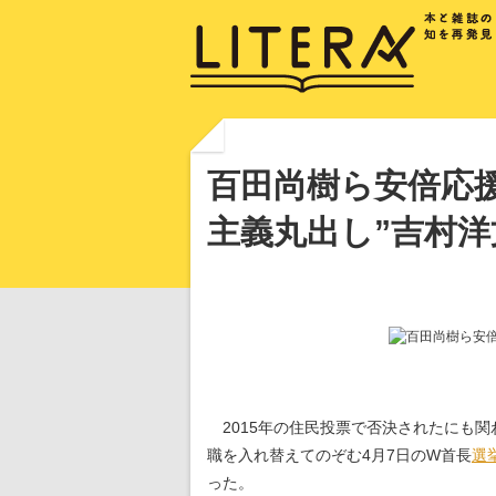
百田尚樹ら安倍応
主義丸出し”吉村
2015年の住民投票で否決されたにも関
職を入れ替えてのぞむ4月7日のW首長
選
った。