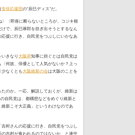
は
安倍応援団
の“辰巳ディス”だ。
ね〉〈即座に断らないところが、コジキ根
だけで、辰巳琢郎を担ぎ出そうとするなん
の応援に行き、自民党をつぶしにいかなあ
をいきなり
大阪府
知事に担ぐとは自民党は
も〈何故、俳優として人気がないか？上っ
〈少なくとも
大阪維新の会
は大阪のことを
ったのか。一応、解説しておくが、維新は
阪の自民党は、都構想などをめぐり維新と
、維新こそ大正義」というわけなのであ
「吉村さんの応援に行き、自民党をつぶし
新の吉村が食われるのではないか、と連中