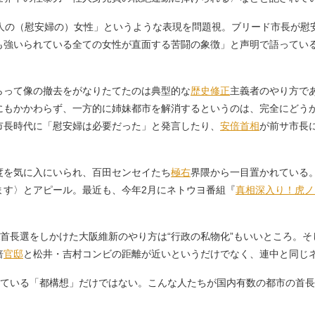
人の（慰安婦の）女性」というような表現を問題視。ブリード市長が慰
も強いられている全ての女性が直面する苦闘の象徴」と声明で語ってい
って像の撤去をがなりたてたのは典型的な
歴史修正
主義者のやり方で
にもかかわらず、一方的に姉妹都市を解消するというのは、完全にどう
市長時代に「慰安婦は必要だった」と発言したり、
安倍首相
が前サ市長
。
を気に入にいられ、百田センセイたち
極右
界隈から一目置かれている
ます〉とアピール。最近も、今年2月にネトウヨ番組『
真相深入り！虎ノ
&首長選をしかけた大阪維新のやり方は“行政の私物化”もいいところ。
倍
官邸
と松井・吉村コンビの距離が近いというだけでなく、連中と同じ
している「都構想」だけではない。こんな人たちが国内有数の都市の首