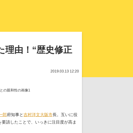
知を再発見
た理由！“歴史修正
2019.03.13 12:20
一郎
府知事と
吉村洋文
大阪市
長。互いに役
を要請したことで、いっきに注目度が高ま