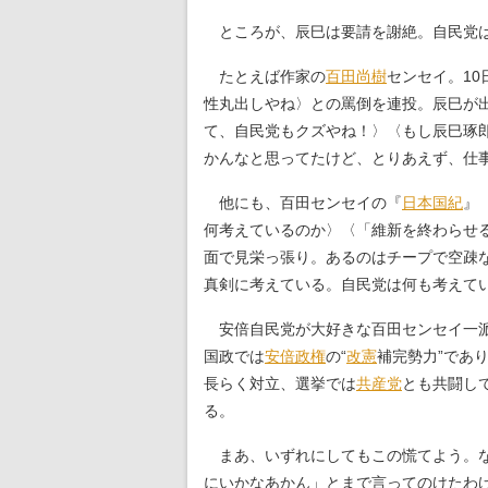
ところが、辰巳は要請を謝絶。自民党は
たとえば作家の
百田尚樹
センセイ。1
性丸出しやね〉との罵倒を連投。辰巳が
て、自民党もクズやね！〉〈もし辰巳琢
かんなと思ってたけど、とりあえず、仕
他にも、百田センセイの『
日本国紀
』
何考えているのか〉〈「維新を終わらせ
面で見栄っ張り。あるのはチープで空疎
真剣に考えている。自民党は何も考えて
安倍自民党が大好きな百田センセイ一派
国政では
安倍政権
の“
改憲
補完勢力”であ
長らく対立、選挙では
共産党
とも共闘し
る。
まあ、いずれにしてもこの慌てよう。な
にいかなあかん」とまで言ってのけたわ