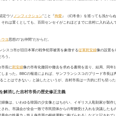
認定ウソ
ノンフィクション
”こと『
殉愛
』（幻冬舎）を巡っても浅から
、それは置くとしても、百田センセイがこれほどまでに吉村に入れ込ん
トウヨ
思想の“お仲間”だからだ。
ランシスコ市が旧日本軍の戦争犯罪被害を象徴する
従軍慰安婦
像の設置を
だろう。
コ市長に
慰安婦
像の市有化撤回や撤去を求める書簡を送り、結局、同年1
しまった。BBCの報道によれば、サンフランシスコのブリード市長は
せることはできない」と諭したというが、吉村市長は一方的に打ち切った
を解消した吉村市長の歴史修正主義
婦像は、いわゆる韓国の少女像とはちがい、イギリス人彫刻家が製作し
とされ、市議会が全会一致で市民団体からの寄贈受け入れを決議したも
世界中の性暴力・性人身売買の根絶運動に捧げられる〉などと記されて