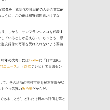
安婦像を「奴隷化や性目的の人身売買に耐
るように、この像は慰安婦問題だけでな
あり、しかも、サンフランシスコを代表す
かしているとしか思えない。もっとも、慰
に慰安婦像の寄贈を受け入れないよう要請
。昨年の大晦日には
Twitter
に『日本国紀』
門ニュース
』（
DHC
テレビ）で百田セン
そして、その維新の吉村市長を極右界隈が猛
ネトウヨ気質の
政治家
だからだ。
長であることが、どれだけ日本の評価を落と