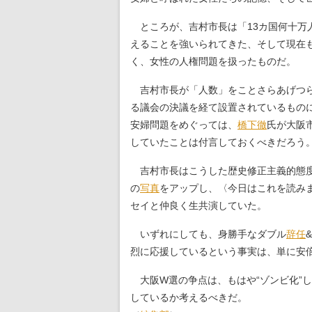
ところが、吉村市長は「13カ国何十万
えることを強いられてきた、そして現在
く、女性の人権問題を扱ったものだ。
吉村市長が「人数」をことさらあげつら
る議会の決議を経て設置されているもの
安婦問題をめぐっては、
橋下徹
氏が大阪
していたことは付言しておくべきだろう
吉村市長はこうした歴史修正主義的態度
の
写真
をアップし、〈今日はこれを読み
セイと仲良く生共演していた。
いずれにしても、身勝手なダブル
辞任
烈に応援しているという事実は、単に安
大阪W選の争点は、もはや“ゾンビ化”
しているか考えるべきだ。