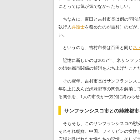
にとっては気が気でなかったらしい。
ちなみに、百田と吉村市長は例の“司法
執行人
弁護士
を務めたのが吉村）のだが
い。
というのも、吉村市長は百田と同じ
ネ
記憶に新しいのは2017年、米サンフ
の姉妹都市関係の解消をぶち上げたこと
その翌年、吉村市長はサンフランシス
年以上に及んだ姉妹都市の関係を解消して
る関係を、1人の市長が一方的に終わら
サンフランシスコ市との姉妹都市
そもそも、このサンフランシスコの慰安
それぞれ朝鮮、中国、フィリピンの女性
安婦と呼ばれた女性たちの記憶、そして