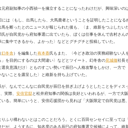
元府副知事の小西禎一を擁立することになったわけだが、興味深いの
0日には〈もし、出馬したら、大馬鹿者ということを証明したことになる
出馬を断ったとのニュースが報じられた後も、〈ま、維新をつぶしたい
郎氏が自民党から府知事選に出ていたら、ぼくは仕事を休んで吉村さん
事に集中できるから、よかった〉などとグチグチと投稿していた。
（
幻冬舎
）を編集した
有本香
氏もまた、〈今どき政治の実務経験ない人
る」を目的にするのは大間違い〉などとツイート。幻冬舎の
見城徹
社長
な選良意識だけ〉とものすごい勢いで辰巳へ人格攻撃をしかけ、一方で
いないことを露呈した〉と維新を持ち上げていた。
が、なんでこんなに自民党が辰巳を担ぎ上げようとしたことをディス
り、実際、
安倍官邸
と松井府知事の関係は良好といわれるが、一方で大
ている。簡単にいうと、安倍応援団から見れば「大阪限定で自民党は悪
りふり構わないとはこのことだろう。とくに百田センセイに至っては
けだが、ようするに、知名度のある辰巳の府知事選立候補によって、維