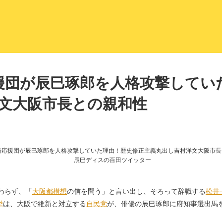
LITERA／リテラ 本と雑誌の
援団が辰巳琢郎を人格攻撃してい
洋文大阪市長との親和性
辰巳ディスの百田ツイッター
わらず、「
大阪
都構想
の信を問う」と言い出し、そろって辞職する
松井
挙
は、大阪で維新と対立する
自民党
が、俳優の辰巳琢郎に府知事選出馬