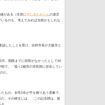
ぬ縁がある（生前に
やしきたかじん
の遺言
でいるのも、考えてみれば当然かもしれな
承認したことを受け、吉村市長が大阪市と
0月、期限までに回答がなかったとして60
声明で、「我々2都市の市民間に存在してい
のだ。
たもの。女性3名が手を握りあう形象で、
のだ。その碑文には、〈この記念碑は、慰
いる。