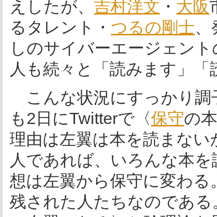
えしたが、
吉村洋文
・
大阪
るタレント・
つるの剛士
、
しのサイバーエージェント
人も続々と「読みます」「
こんな状況にすっかり調
も2日にTwitterで〈
保守
の
理由は左翼は本を読まない
人であれば、いろんな本を
想は左翼から保守に変わる
残された人たちなのである