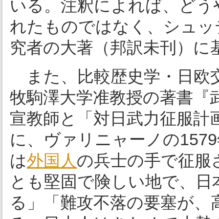
いる。注釈によれば、どう
れたものではなく、シュッテ
究者の大著（邦訳未刊）に
また、比較歴史学・日欧交
牧駒澤大学准教授の著書『
宣教師と「対日武力征服計画
に、ヴァリニャーノの157
は
外国人
の兵士の手で征服
とも堅固で険しい地で、日
る」「難攻不落の要塞が、