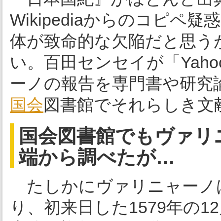
Wikipediaからのコピ
体が致命的な欠陥だと思う
い。百田センセイが「Yah
ーノの報告を専門書や研究
国会
図書館でそれらしき文
国会図書館でもヴァリ
端から調べたが…
たしかにヴァリニャーノ
り、初来日した1579年の