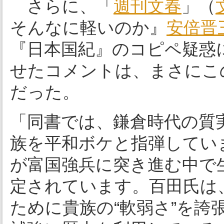
さらに、「
週刊文春
」（
そんなに軽いのか』
安倍晋
『日本国紀』のコピペ疑惑
せたコメントは、まさにこ
だった。
「同書では、鎌倉時代の質
族を平和ボケと指弾してい
が富国強兵に突き進む中で
定されています。百田氏は
ために貴族の“軟弱さ”を誇