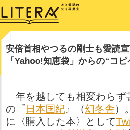
安倍首相やつるの剛士も愛読宣
「Yahoo!知恵袋」からの“コ
年を越しても相変わらず
の『
日本国紀
』（
幻冬舎
）
に〈購入した本〉として
Twi