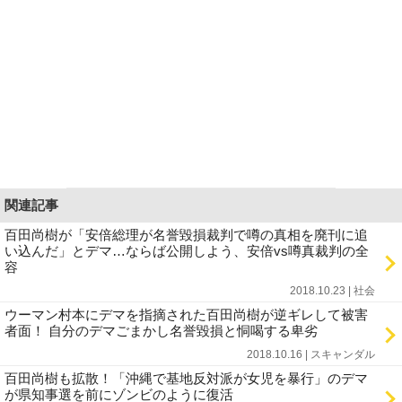
関連記事
百田尚樹が「安倍総理が名誉毀損裁判で噂の真相を廃刊に追
い込んだ」とデマ…ならば公開しよう、安倍vs噂真裁判の全
容
2018.10.23 | 社会
ウーマン村本にデマを指摘された百田尚樹が逆ギレして被害
者面！ 自分のデマごまかし名誉毀損と恫喝する卑劣
2018.10.16 | スキャンダル
百田尚樹も拡散！「沖縄で基地反対派が女児を暴行」のデマ
が県知事選を前にゾンビのように復活