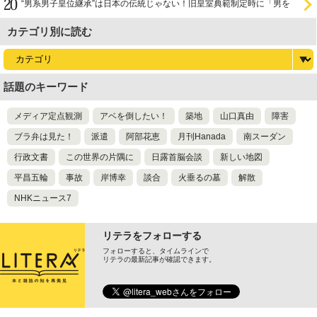
“男系男子皇位継承”は日本の伝統じゃない！旧皇室典範制定時に「男を
尊び女を卑む」と
カテゴリ別に読む
話題のキーワード
メディア定点観測
アベを倒したい！
築地
山口真由
障害
ブラ弁は見た！
派遣
阿部花恵
月刊Hanada
南スーダン
行政文書
この世界の片隅に
日露首脳会談
新しい地図
平昌五輪
事故
岸博幸
談合
火垂るの墓
解散
NHKニュース7
リテラをフォローする
フォローすると、タイムラインで
リテラの最新記事が確認できます。