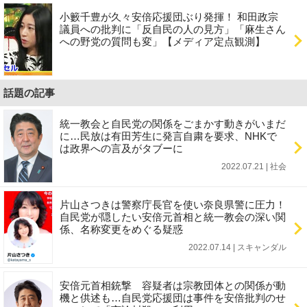
小籔千豊が久々安倍応援団ぶり発揮！ 和田政宗
議員への批判に「反自民の人の見方」「麻生さん
への野党の質問も変」【メディア定点観測】
話題の記事
統一教会と自民党の関係をごまかす動きがいまだ
に…民放は有田芳生に発言自粛を要求、NHKで
は政界への言及がタブーに
2022.07.21 | 社会
片山さつきは警察庁長官を使い奈良県警に圧力！
自民党が隠したい安倍元首相と統一教会の深い関
係、名称変更をめぐる疑惑
2022.07.14 | スキャンダル
安倍元首相銃撃 容疑者は宗教団体との関係が動
機と供述も…自民党応援団は事件を安倍批判のせ