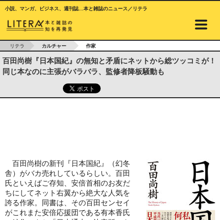
小説、マンガ、ビジネス、週刊誌…本と雑誌のニュース／リテラ
リテラ
カルチャー
作家
百田尚樹『日本国紀』の無知と矛盾にネットから総ツッコミが！
同じ本なのに主張がバラバラ、監修者降板騒動も
百田尚樹の新刊『日本国紀』（幻冬
舎）がバカ売れしているらしい。百田
氏といえばご存知、安倍首相のお友だ
ちにしてネット右翼から絶大な人気を
誇る作家。同書は、その百田センセイ
がこれまた安倍応援団である有本香氏