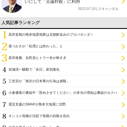
いにして「言論封殺」に利用
2022.07.10 | スキャンダル
人気記事ランキング
高市首相の熊本地震視察は北朝鮮並みのプロパガンダ！
葵つかさが「松潤とは終わった」と
高市推薦、自民党ヒトラー本が怖すぎ
岩城滉一騒動で「在日」差別激化
三笠宮が「南京の日本軍の行為は虐殺」
小倉優香の番組中「辞めさせてください」の本当の理由は番組のセクハ
ラ
震災支援のSMAPが熊本大地震に沈黙
キンコメ高橋が法廷で母親の自殺を告白