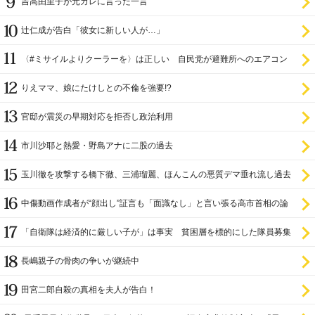
吉高由里子が元カレに言った一言
辻仁成が告白「彼女に新しい人が…」
〈#ミサイルよりクーラーを〉は正しい 自民党が避難所へのエアコン
設置を遅らせてきた
りえママ、娘にたけしとの不倫を強要!?
官邸が震災の早期対応を拒否し政治利用
市川沙耶と熱愛・野島アナに二股の過去
玉川徹を攻撃する橋下徹、三浦瑠麗、ほんこんの悪質デマ垂れ流し過去
中傷動画作成者が“顔出し”証言も「面識なし」と言い張る高市首相の論
理破綻
「自衛隊は経済的に厳しい子が」は事実 貧困層を標的にした隊員募集
長嶋親子の骨肉の争いが継続中
田宮二郎自殺の真相を夫人が告白！