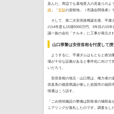
及んだ。周辺でも基地受入の見返りのよう
縄
」「
官邸
の直轄地」（市議会関係者）
そして、第二次安倍政権誕生後、平瀬ダムの
の14年度も15億5000万円、3年目の1
議一族の会社「ナルキ」に工事が発注さ
山口県警は安倍首相を忖度して捜
ようするに、平瀬ダムはもともと政治案
場が十分な証拠があると事件化に向けて
いだろう。
安倍首相の地元・山口県は、権力者の違
倍直系の畑原県議が推した岩国市の福田
情通はこう話す。
「ごみ焼却施設の整備は防衛省の補助金が
ニアリングが落札したのです。調査をした