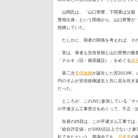
山岡氏は、「山口県警、下関署は父親（
警視出身」という関係から、山口県警が
指摘していた。
たしかに、両者の関係を考えれば、その
実は、筆者も安倍首相と山口県警の癒着
「ナルキ（旧・畑原建設）」をめぐる
談
第二次
安倍政権
が誕生した翌2013年
円のダムが安倍政権誕生と共に息を吹き
だった。
ところが、このJVに参加している「ナル
の平瀬ダム工事受注をめぐって、不正・
告発の内容は、この平瀬ダム工事では、
「総合評定値」が1000点以上でないと
札できたという。県議会でも、
共産党
の