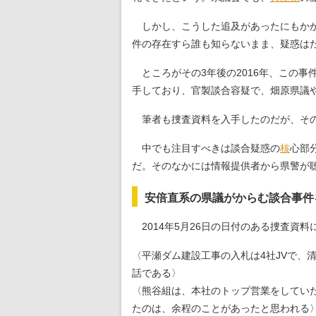
しかし、こうした追及があったにもか
件の存在すら誰も知らないまま、疑惑は
ところがその3年後の2016年、この
手しており、官製談合容疑で、畑原県議
筆者も捜査資料を入手したのだが、その資
中でも注目すべきは談合疑惑の
核
心部
だ。そのなかには情報提供者から県警が
安倍直系の県議がからむ談合事件
2014年5月26日の日付のある捜査資
〈平瀬ダム建設工事の入札は4社JVで
話である〉
〈熊谷組は、本社のトップ営業をしてい
たのは、余程のことがあったと思われる