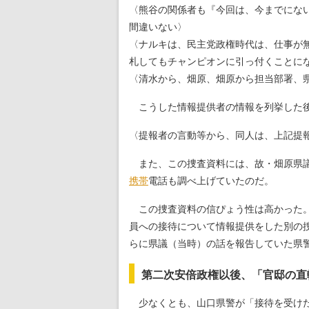
〈熊谷の関係者も『今回は、今までにな
間違いない〉
〈ナルキは、民主党政権時代は、仕事が
札してもチャンピオンに引っ付くことにな
〈清水から、畑原、畑原から担当部署、
こうした情報提供者の情報を列挙した後
〈提報者の言動等から、同人は、上記提
また、この捜査資料には、故・畑原県議
携帯
電話も調べ上げていたのだ。
この捜査資料の信ぴょう性は高かった。
員への接待について情報提供をした別の
らに県議（当時）の話を報告していた県
第二次安倍政権以後、「官邸の直
少なくとも、山口県警が「接待を受けた