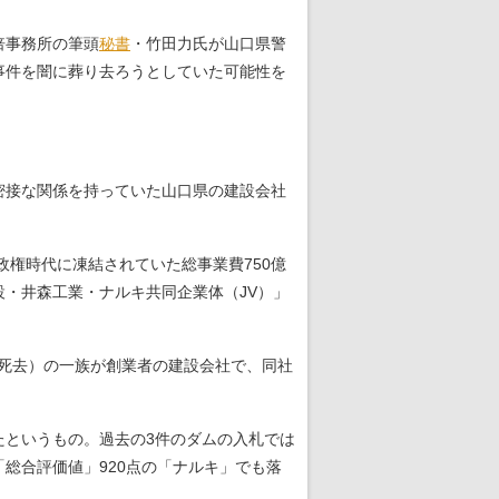
倍事務所の筆頭
秘書
・竹田力氏が山口県警
事件を闇に葬り去ろうとしていた可能性を
密接な関係を持っていた山口県の建設会社
政権時代に凍結されていた総事業費750億
・井森工業・ナルキ共同企業体（JV）」
に死去）の一族が創業者の建設会社で、同社
というもの。過去の3件のダムの入札では
「総合評価値」920点の「ナルキ」でも落