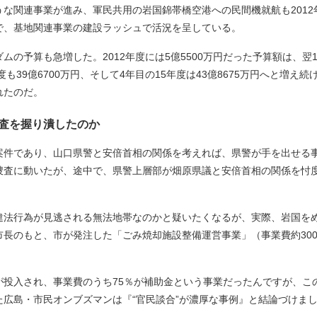
な関連事業が進み、軍民共用の岩国錦帯橋空港への民間機就航も2012
で、基地関連事業の建設ラッシュで活況を呈している。
予算も急増した。2012年度には5億5500万円だった予算額は、翌1
5年度も39億6700万円、そして4年目の15年度は43億8675万円へと
れたのだ。
査を握り潰したのか
件であり、山口県警と安倍首相の関係を考えれば、県警が手を出せる
捜査に動いたが、途中で、県警上層部が畑原県議と安倍首相の関係を忖
法行為が見逃される無法地帯なのかと疑いたくなるが、実際、岩国を
市長のもと、市が発注した「ごみ焼却施設整備運営事業」（事業費約30
投入され、事業費のうち75％が補助金という事業だったんですが、この
広島・市民オンブズマンは『“官民談合”が濃厚な事例』と結論づけま