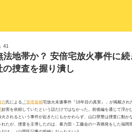
LITERA／リテラ 本と雑誌の
41
無法地帯か？ 安倍宅放火事件に続
社の捜査を握り潰し
俊介
氏による
「
安倍首相
宅放火未遂事件『18年目の真実』」が掲載され
挙
妨害を依頼していたという話だけではなかった。前後編を通じて浮か
放火されるという事件が起きたにもかかわらず、山口県警は捜査に動か
されたが、捜査を主導したのは、暴力団・工藤会の一斉摘発をした福岡
ただけ」（山岡氏記事の前編）だったという。