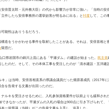
安倍晋太郎・元外務大臣）の代から影響力が非常に強い」「当時の安
「立件したら安倍事務所の選挙妨害が明るみに出る」と
忖度
して、この
可能性はありうるだろう。
構造をうかがわせる事件を取材したことがある。それは、安倍首相と
合
疑惑だ。
、山口県岩国市の錦川上流にある「平瀬ダム」の建設が始まった。
民主党
返したのだ。そして、その本体工事を受注したのが「清水建設・五洋建設
キ」は当時、安倍首相直系の県議会議員だった畑原基成氏（2017年
談合を告発する文書が出回ったのだ。
ナルキを受注させるために、入札参加資格要件が以前よりも緩和された
参加できなかったが、平瀬ダムの入札の場合は900点に引き下げられて、
藤本一規県議（当時）がこの告発文書を入手し、追及した。