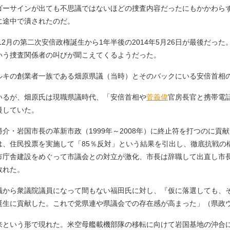
ゴーサインが出ても不思議ではないほどの捜査内容だったにもかかわら
に途中で潰されたのだ。
12月の第二次安倍政権誕生から1年半後の2014年5月26日が最後だっ
いう捜査関係者の叫びが聞こえてくるようだった。
キの創業者一族である畑原県議（当時）とそのバックにいる安倍首相
るが、畑原氏は現職県議時代、「安倍首相や
菅義偉
官房長官と携帯電
慢していた。
・岩国市長の革新市政（1999年～2008年）に終止符を打つのに貢
は、住民投票を実施して「85％反対」という結果を引出し、徹底抗戦の
庁舎建設をめぐって市議会との対立が激化、市長は辞職して出直し市長選
敗れた。
議から衆議院議員になって間もない福田氏に対し、『仮に落選しても、
誕生に貢献した。これで党県連や県議会での存在感が高まった」（県政
という形で現れた。米空母艦載機部隊の移転に向けて岩国基地の沖合に基