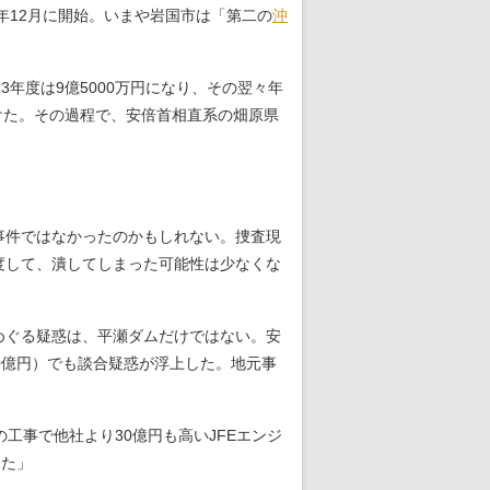
年12月に開始。いまや岩国市は「第二の
沖
3年度は9億5000万円になり、その翌々年
増え続けた。その過程で、安倍首相直系の畑原県
事件ではなかったのかもしれない。捜査現
度して、潰してしまった可能性は少なくな
めぐる疑惑は、平瀬ダムだけではない。安
0億円）でも談合疑惑が浮上した。地元事
工事で他社より30億円も高いJFEエンジ
した」