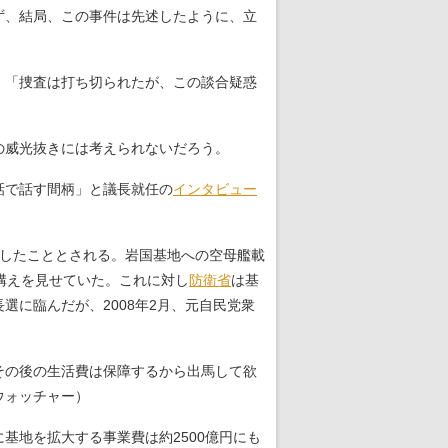
ず、結局、この事件は先述したように、立
た。「捜査は打ち切られたが、この談合疑惑
の威光抜きには考えられないだろう。
話で話す間柄」と議長就任の
インタビュー
献したこととされる。岩国基地への空母艦載
構えを見せていた。これに対し
防衛省
は基
に臨んだが、2008年2月、元自民党衆
その後の生活費は保障するから出馬して欲
ウォッチャー）
地を拡大する事業費は約2500億円にも