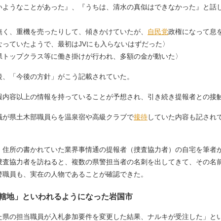
いようなことがあった』、『うちは、清水の真似はできなかった』と話
無く、重機を売ったりして、傾きかけていたが、
自民党
政権になって息
っていたようで、最初はJVにも入らないはずだった〉
県トップクラス等に働き掛けが行われ、多額の金が動いた〉
、「今後の方針」がこう記載されていた。
報内容以上の情報を持っていることが予想され、引き続き提報者との接
が県土木部職員らを温泉宿や高級クラブで
接待
していた内容も記され
住所の書かれていた業界事情通の提報者（捜査協力者）の自宅を筆者
捜査協力者を訪ねると、複数の県警担当者の名刺を出してきて、その名
警職員も、実在の人物であることが確認できた。
轄地」といわれるようになった岩国市
県の担当職員が入札参加要件を変更した結果、ナルキが受注した」と