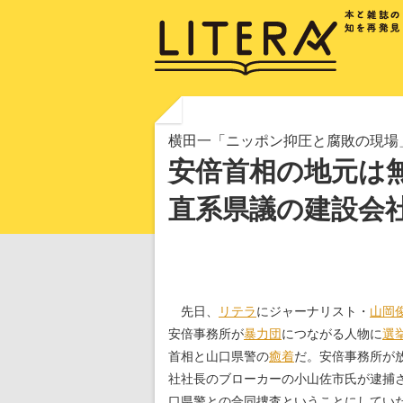
横田一「ニッポン抑圧と腐敗の現場」
安倍首相の地元は
直系県議の建設会
先日、
リテラ
にジャーナリスト・
山岡
安倍事務所が
暴力団
につながる人物に
選
首相と山口県警の
癒着
だ。安倍事務所が
社社長のブローカーの小山佐市氏が逮捕
口県警との合同捜査ということにしてい