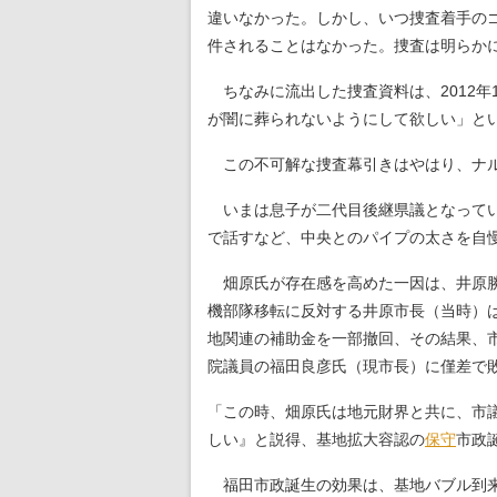
違いなかった。しかし、いつ捜査着手の
件されることはなかった。捜査は明らか
ちなみに流出した捜査資料は、2012年
が闇に葬られないようにして欲しい」と
この不可解な捜査幕引きはやはり、ナル
いまは息子が二代目後継県議となってい
で話すなど、中央とのパイプの太さを自
畑原氏が存在感を高めた一因は、井原勝介
機部隊移転に反対する井原市長（当時）
地関連の補助金を一部撤回、その結果、市
院議員の福田良彦氏（現市長）に僅差で
「この時、畑原氏は地元財界と共に、市
しい』と説得、基地拡大容認の
保守
市政
福田市政誕生の効果は、基地バブル到来