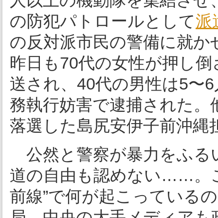
人以上の機動隊を集結させ
の防犯パトロールとして
派
の反対派市民の警備に就か
昨日も70代の女性が押し
送され、40代の男性は5〜
務執行妨害で逮捕された。
落選した島尻安伊子前沖縄
公然と警察が暴力をふる
道の自由も認めない……。
前線”で何が起こっている
局、中央の大手メディアも