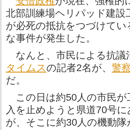
安倍政権
が現在、強権的
北部訓練場ヘリパッド建設
が必死の抵抗をつづけてい
な事件が発生した。
なんと、市民による抗議
タイムス
の記者2名が、
警
だ。
この日は約50人の市民が
入を止めようと県道70号
が、そこに約30人の機動