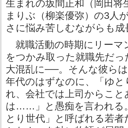
生まれの坂間正和（岡田将
まりぶ（柳楽優弥）の3人
さに悩み苦しむながらも成
就職活動の時期にリーマ
をつかみ取った就職先だった
大混乱に──。そんな彼ら
年代のはずなのに、「ゆと
れ、会社では上司からこと
は……」と愚痴を言われる
とり世代」と呼ばれる若者