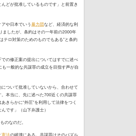
とんどが批准しているものです」と前置き
ィアや日本でいう
暴力団
など、経済的な利
りましたが、条約はその一年前の2000年
実はテロ対策のためのものでもある”と条約
下での修正案の提出についてはすでに述べ
にも一般的な共謀罪の成立を目指す声が自
約について批准していないから、合わせて
。本当に、先に述べた700近くの共謀罪
あきらかに“外圧”を利用して法律をつく
なんです」（山下弁護士）
のものなのだ。
と
憲法
の破壊にある。共謀罪はそのパズル