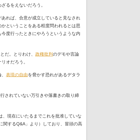
わざるをえないだろう。
があれば、合意が成立していると見なされ
のかということをある程度問われるとは思
も今度行ったときにやろうというような内
ことだ。とりわけ、
政権批判
のデモや言論
ナリオだろう。
論、
表現の自由
を脅かす恐れがあるデタラ
実行されていない万引きや落書きの取り締
本は、現在にいたるまでこれを批准していな
に関するQ&A」より）しており、冒頭の高