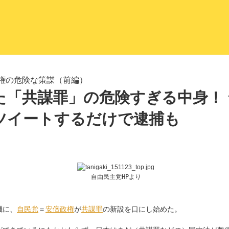
LITERA／リテラ 本と雑誌の
権の危険な策謀（前編）
た「共謀罪」の危険すぎる中身！
ツイートするだけで逮捕も
自由民主党HPより
機に、
自民党
＝
安倍政権
が
共謀罪
の新設を口にし始めた。