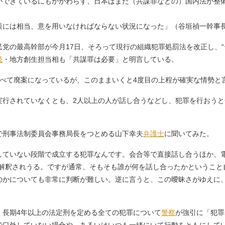
ができているにもかかわらず、日本はまだ（共謀罪などの）国内法が整
策には相当、意を用いなければならない状況になった」（谷垣禎一幹事
党の最高幹部が今月17日、そろって現行の組織犯罪処罰法を改正し、“
茂
・地方創生担当相も「共謀罪は必要」と明言している。
べて廃案になっているが、このままいくと4度目の上程が確実な情勢と
行されていなくとも、2人以上の人が話し合うなどし、犯罪を行おうと
。
刑事法制委員会事務局長をつとめる山下幸夫
弁護士
に聞いてみた。
していない段階で成立する犯罪なんです。会合等で直接話し合うほか、電
と解釈されうる。ですが通常、そもそも誰が何を話し合ったかということ
のかについても非常に判断が難しい。逆に言うと、この曖昧さがゆえに
長期4年以上の法定刑を定める全ての犯罪について
警察
が強引に「犯罪