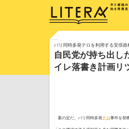
パリ同時多発テロを利用する安倍政
自民党が持ち出し
イレ落書き計画リ
案の定だ。パリ同時多発
テロ
事件を契