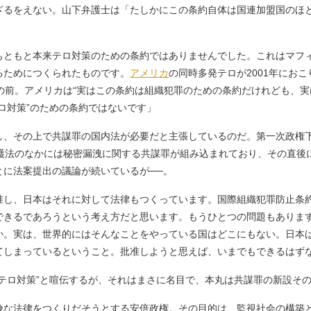
るをえない。山下弁護士は「たしかにこの条約自体は国連加盟国のほ
もともと本来テロ対策のための条約ではありませんでした。これはマフ
るためにつくられたものです。
アメリカ
の同時多発テロが2001年におこ
11の前。アメリカは“実はこの条約は組織犯罪のための条約だけれども、
ロ対策”のための条約ではないです」
、その上で共謀罪の国内法が必要だと主張しているのだ。第一次政権
護法のなかには秘密漏洩に関する共謀罪が組み込まれており、その直後
とに法案提出の議論が続いているが──。
准し、日本はそれに対して法律もつくっています。国際組織犯罪防止条
できるであろうという考え方だと思います。もうひとつの問題もあります
か。実は、世界的にはそんなことをやっている国はどこにもない。日本は
てしまっているということ。批准しようと思えば、いまでもできるはず
テロ対策”と喧伝するが、それはまさに名目で、本丸は共謀罪の新設そ
な法律をつくりだそうとする安倍政権。その目的は、監視社会の構築