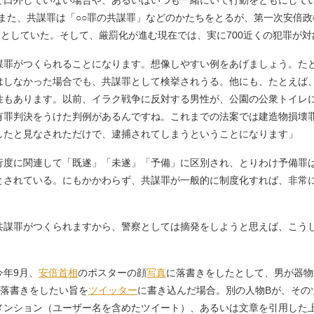
で口外していない場合や、あるいはいつも一緒にいて行動をともにしてい
また、共謀罪は「○○罪の共謀罪」などのかたちをとるが、第一次安倍政権
うとしていた。そして、厳罰化が進む現在では、実に700近くの犯罪が
謀罪がつくられることになります。想像しやすい例をあげましょう。た
はしなかった場合でも、共謀罪として検挙されうる。他にも、たとえば
性もあります。以前、イラク戦争に反対する男性が、公園の公衆トイレ
有罪判決をうけた判例があるんですね。これまでの法案では建造物損壊
したと見なされただけで、逮捕されてしまうということになります」
度に関連して「既遂」「未遂」「予備」に区別され、とりわけ予備罪
とされている。にもかかわらず、共謀罪が一般的に制度化すれば、非常
共謀罪がつくられますから、警察としては摘発をしようと思えば、こう
年9月、
安倍首相
のポスターの顔
写真
に落書きをしたとして、男が器物
に落書きをしたい旨を
ツイッター
に書き込んだ場合。別の人物Bが、その
メンション（ユーザー名を含めたツイート）、あるいは文章を引用した上