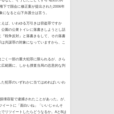
るなど、そうしたことですら“暗黙の共
下で国会に修正案が提出された2006年
対象になると山下弁護士は言う。
とえば、いわゆる万引きは窃盗罪ですか
、公園の公衆トイレに落書きしようとし話
に『戦争反対』と落書きをして、その落書
罪は共謀罪の対象になっていますから、こ
はごく一部の重大犯罪に限られるが、さら
に広範囲に、しかも捜査当局の恣意的な判
した犯罪のいずれかに当てはめればいいわ
損壊容疑で逮捕されたことがあった。が、
ツイートに「面白いね」「いいじゃんそ
でリツイートしたらどうなるか。AとBは