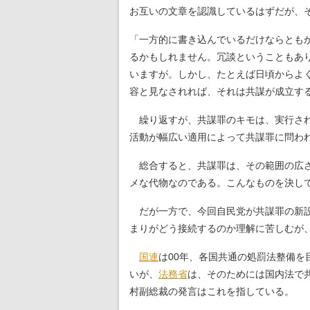
お互いの文章を認識しているはずだが、
「一方的に書き込んでいるだけならとも
るかもしれません。冗談ということもあ
いますが。しかし、たとえば日頃からよ
容と見なされれば、それは共謀が成立す
繰り返すが、共謀罪のキモは、実行され
活動が幅広い適用によって共謀罪に問わ
総合すると、共謀罪は、その範囲の広さ
メな代物なのである。こんなものを決し
だが一方で、今回自民党が共謀罪の新設
まりがどう接続するのか理解に苦しむが
国連
は00年、各国共通の処罰法整備を
いが、
法務省
は、そのためには国内法で
村副総裁の発言はこれを指している。