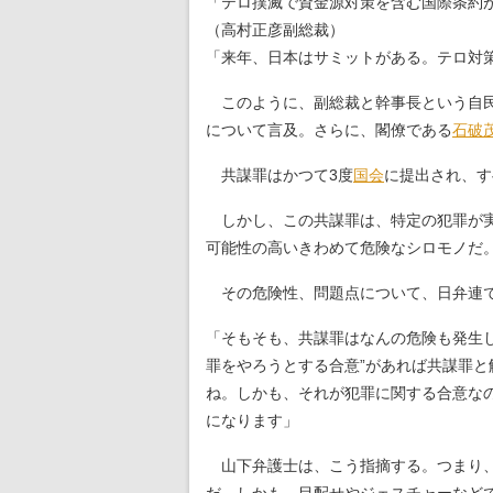
「テロ撲滅で資金源対策を含む国際条約
（高村正彦副総裁）
「来年、日本はサミットがある。テロ対
このように、副総裁と幹事長という自民
について言及。さらに、閣僚である
石破
共謀罪はかつて3度
国会
に提出され、す
しかし、この共謀罪は、特定の犯罪が実
可能性の高いきわめて危険なシロモノだ
その危険性、問題点について、日弁連で
「そもそも、共謀罪はなんの危険も発生
罪をやろうとする合意”があれば共謀罪
ね。しかも、それが犯罪に関する合意な
になります」
山下弁護士は、こう指摘する。つまり、