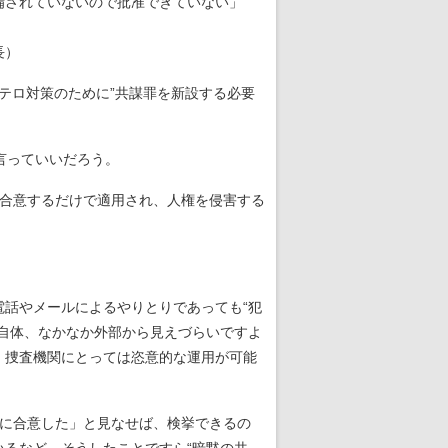
備されていないので批准できていない」
長）
テロ対策のために”共謀罪を新設する必要
言っていいだろう。
合意するだけで適用され、人権を侵害する
話やメールによるやりとりであっても“犯
自体、なかなか外部から見えづらいですよ
、捜査機関にとっては恣意的な運用が可能
に合意した」と見なせば、検挙できるの