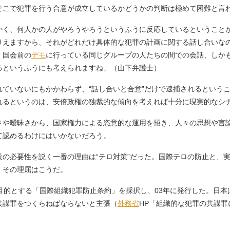
そこで犯罪を行う合意が成立しているかどうかの判断は極めて困難と言
かく、何人かの人がやろうやろうというふうに反応しているということ
りえますから、それがどれだけ具体的な犯罪の計画に関する話し合いな
く国会前の
デモ
に行っている同じグループの人たちの間での会話、しか
るというふうにも考えられますね」（山下弁護士）
ていないにもかかわらず、“話し合いと合意”だけで逮捕されるという
れるというのは、安倍政権の独裁的な傾向を考えれば十分に現実的なシ
や曖昧さから、国家権力による恣意的な運用を招き、人々の思想や言
て認めるわけにはいかないだろう。
の必要性を説く一番の理由は“テロ対策”だった。国際テロの防止と、
、その理屈はこうだ。
目的とする「国際組織犯罪防止条約」を採択し、03年に発行した。日
共謀罪をつくらねばならないと主張（
外務省
HP「組織的な犯罪の共謀罪