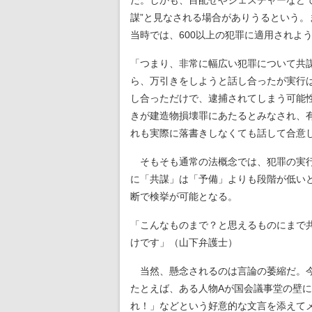
だ。しかも、目配せやジェスチャーなど
謀”と見なされる場合がありうるという。
当時では、600以上の犯罪に適用されよ
「つまり、非常に幅広い犯罪について共
ら、万引きをしようと話し合ったが実行
し合っただけで、逮捕されてしまう可能
きが建造物損壊罪にあたるとみなされ、
れも実際に落書きしなくても話して合意
そもそも通常の法概念では、犯罪の実行
に「共謀」は「予備」よりも段階が低い
断で検挙が可能となる。
「こんなものまで？と思えるものにまで
けです」（山下弁護士）
当然、懸念されるのは言論の萎縮だ。今
たとえば、ある人物Aが国会議事堂の壁
れ！」などという好意的な文言を添えて