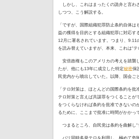
しかし、これはまったくの詭弁と言わざ
しつつ、こう解説する。
「ですが、国際組織犯罪防止条約自体は
益の獲得を目的とする組織犯罪に対応す
12月に署名されています。つまり、9.
を読み替えていますが、本来、これは“テ
安倍政権もこのアメリカの考えを踏襲し
たが、他にも13年に成立した特定
秘密
保
民党内から噴出していた。以降、国会ご
「テロ対策は、ほとんどの国際条約を批
テロ対策と言えば共謀罪をつくることが
をつくらなければ条約を批准できないの
るために、ここまで批准に時間がかかっ
つまるところ、自民党は条約を曲解し“
パリ同時多発テロを利用し、極めて危険