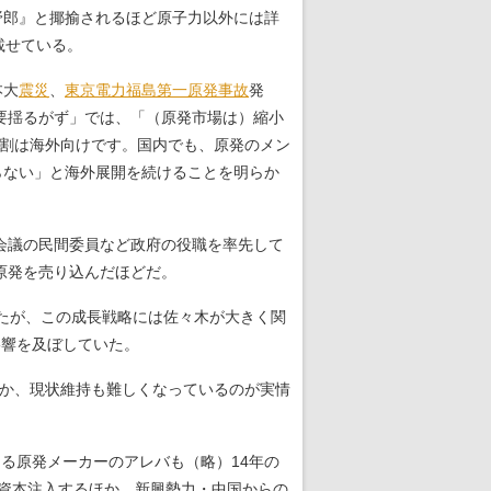
野郎』と揶揄されるほど原子力以外には詳
載せている。
本大
震災
、
東京電力
福島第一原発
事故
発
揺るがず」では、「（原発市場は）縮小
7割は海外向けです。国内でも、原発のメン
らない」と海外展開を続けることを明らか
会議の民間委員など政府の役職を率先して
原発を売り込んだほどだ。
たが、この成長戦略には佐々木が大きく関
影響を及ぼしていた。
か、現状維持も難しくなっているのが実情
る原発メーカーのアレバも（略）14年の
を資本注入するほか、新興勢力・中国からの