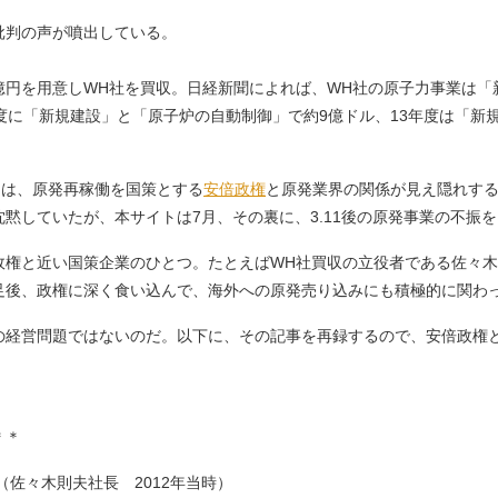
批判の声が噴出している。
0億円を用意しWH社を買収。日経新聞によれば、WH社の原子力事業は
度に「新規建設」と「原子炉の自動制御」で約9億ドル、13年度は「新
には、原発再稼働を国策とする
安倍政権
と原発業界の関係が見え隠れす
沈黙していたが、本サイトは7月、その裏に、3.11後の原発事業の不振
権と近い国策企業のひとつ。たとえばWH社買収の立役者である佐々木
足後、政権に深く食い込んで、海外への原発売り込みにも積極的に関わ
経営問題ではないのだ。以下に、その記事を再録するので、安倍政権
＊＊
（佐々木則夫社長 2012年当時）