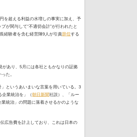
億円を超える利益の水増しの事実に加え、予
プが関与して“不適切会計”が行われたと
長経験者を含む経営陣9人が引責
辞任
する
発があり、5月には各社ともかなりの証拠
かった。
」というあいまいな言葉を用いている。3
る企業統治を」（
朝日新聞
社説）、「ルー
企業統治」の問題に落着させるかのような
宣伝広告費を計上しており、これは日本の