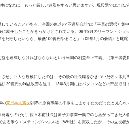
件になれば、もっと厳しい追及をすると思いますが、現段階ではこれが
していることがある。今回の東芝の“不適切会計”は「事業の選択と集
長に就任したことがきっかけとされている。08年9月のリーマン・ショ
を死守したいなら、最低100億円やること」（09年1月の会議）と叱
益を達成しなければならないという当期の利益至上主義」（第三者委
。
せ、巨大な規模にしたのは、その後の社長職をひきついだ佐々木則夫だっ
益120億円の利益改善を迫り、13年3月期にはパソコンなどの部品取引
年の
東日本大震災
以降の原発事業の不振をごまかすためだったと見られ
発電なのだが、佐々木前社長は原子力事業一筋でのしあがってきた人物
手である米ウエスティングハウス社（WH社）を買収したが、その立役者