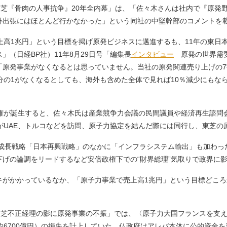
「東芝『骨肉の人事抗争』20年全内幕」は、「佐々木さんは社内で『原発
外出張にはほとんど行かなかった」という同社の中堅幹部のコメントを
高1兆円」という目標を掲げ原発ビジネスに邁進するも、11年の東日
（日経BP社）11年8月29日号「編集長
インタビュー
原発の世界需要
「原発事業がなくなるとは思っていません。当社の原発関連売り上げの
分の1がなくなるとしても、海外も含めた全体で見れば10％減少にもな
権が誕生すると、佐々木氏は産業競争力会議の民間議員や経済再生諮問
がUAE、トルコなどを訪問、原子力協定を結んだ際には同行し、東芝の
る成長戦略「日本再興戦略」のなかに「インフラシステム輸出」も加わっ
げの論調をリードするなど安倍政権下での“財界総理”気取りで政界に
がかかっているなか、「原子力事業で売上高1兆円」という目標どころ
東芝不正経理の影に原発事業の不振」では、〈原子力大国フランスを支え
約6700億円）の損失を計上していた、仏政府はアレバ本体に公的資金