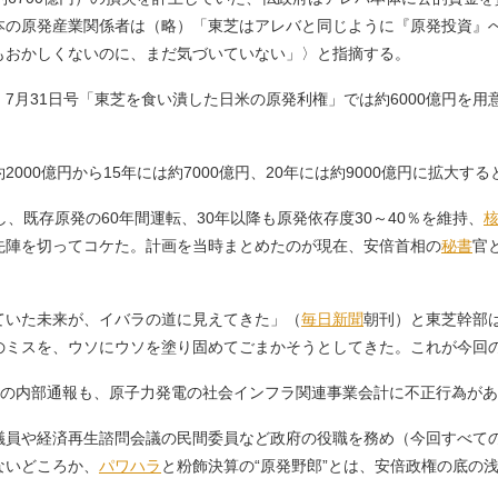
本の原発産業関係者は（略）「東芝はアレバと同じように『原発投資』
もおかしくないのに、まだ気づいていない」〉と指摘する。
月31日号「東芝を食い潰した日米の原発利権」では約6000億円を用
000億円から15年には約7000億円、20年には約9000億円に拡大す
、既存原発の60年間運転、30年以降も原発依存度30～40％を維持、
先陣を切ってコケた。計画を当時まとめたのが現在、安倍首相の
秘書
官
ていた未来が、イバラの道に見えてきた」（
毎日新聞
朝刊）と東芝幹部
のミスを、ウソにウソを塗り固めてごまかそうとしてきた。これが今回
への内部通報も、原子力発電の社会インフラ関連事業会計に不正行為が
員や経済再生諮問会議の民間委員など政府の役職を務め（今回すべての
ないどころか、
パワハラ
と粉飾決算の“原発野郎”とは、安倍政権の底の