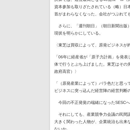
資本参加も取りざたされている（略）日
首がまわらなくなった、会社がつぶれて
さらに、「週刊朝日」（朝日新聞出版）7
現状を明らかにしている。
〈東芝は買収によって、原発ビジネスが約2
「06年に経産省が「原子力計画」を発表し
体で行うとぶち上げました。東芝はその
政府高官）〉
「（原発産業によって）バラ色だと思っ
ビジネスに突っ込んだ経営陣の経営判断
今回の不正発覚の端緒になったSESC
それにしても、産業競争力会議の民間議
大きく関わった人物が、企業統治も出来
ないか。