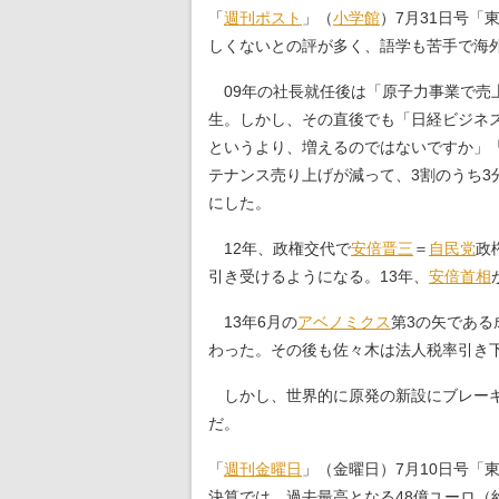
「
週刊ポスト
」（
小学館
）7月31日号
しくないとの評が多く、語学も苦手で海
09年の社長就任後は「原子力事業で売上
生。しかし、その直後でも「日経ビジネス」
というより、増えるのではないですか」
テナンス売り上げが減って、3割のうち3
にした。
12年、政権交代で
安倍晋三
＝
自民党
政
引き受けるようになる。13年、
安倍首相
13年6月の
アベノミクス
第3の矢であ
わった。その後も佐々木は法人税率引き下
しかし、世界的に原発の新設にブレーキ
だ。
「
週刊金曜日
」（金曜日）7月10日号「
決算では、過去最高となる48億ユーロ（