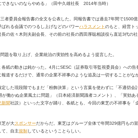
できないのならやめる」（田中久雄社長 2014年当時）
三者委員会報告書の全文を公表した。同報告書では過去7年間で1500
呼ばれる会議でのつるし上げなどのパワー
ハラスメント
のもと、経営トッ
社長の佐々木則夫副会長、その前の社長の西田厚聡相談役ら直近3代の社
の問題を取り上げ、企業統治の実効性を高めるよう提言した。
各紙の動きは鈍かった。4月にSESC（証券取引等監視委員会）への告
に報道するだけで、通常の企業不祥事のような追及は一切することがな
定した現段階でもまだ「粉飾決算」という言葉を使わずに「不適切会計
作用が働かぬ企業風土に問題」（日本経済新聞識者コメント）、「実効あ
売新聞
社説）といった文字が踊り、各紙とも、今回の東芝の不祥事を「
東芝が大
スポンサー
だからだ。東芝はグループ全体で年間329億円もの
して、自主
規制
しているということらしい。