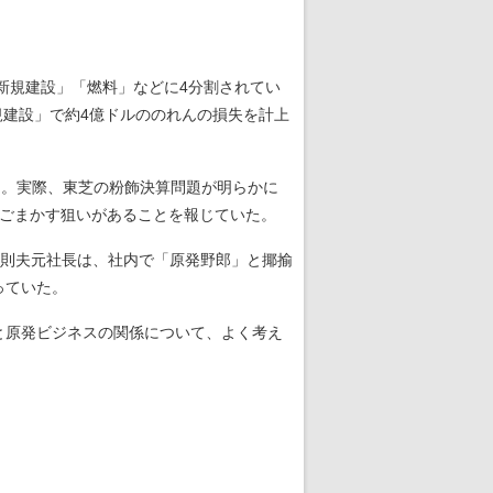
「新規建設」「燃料」などに4分割されてい
規建設」で約4億ドルののれんの損失を計上
る。実際、東芝の粉飾決算問題が明らかに
をごまかす狙いがあることを報じていた。
則夫元社長は、社内で「原発野郎」と揶揄
っていた。
と原発ビジネスの関係について、よく考え