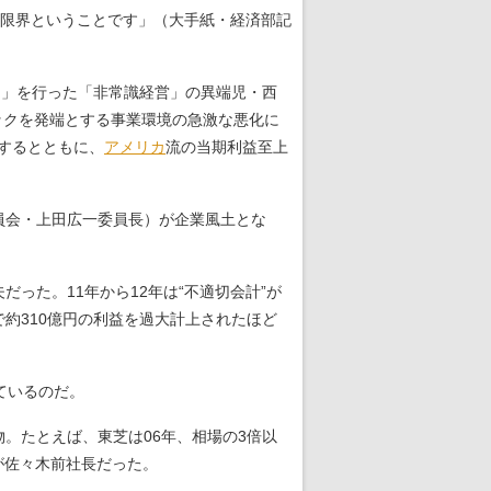
限界ということです」（大手紙・経済部記
中」を行った「非常識経営」の異端児・西
ックを発端とする事業環境の急激な悪化に
咤するとともに、
アメリカ
流の当期利益至上
員会・上田広一委員長）が企業風土とな
た。11年から12年は“不適切会計”が
で約310億円の利益を過大計上されたほど
ているのだ。
。たとえば、東芝は06年、相場の3倍以
が佐々木前社長だった。