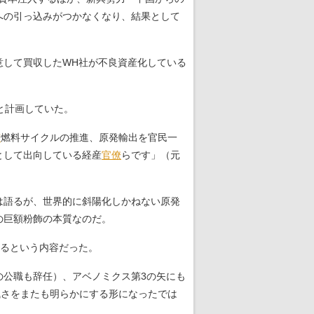
への引っ込みがつかなくなり、結果として
意して買収したWH社が不良資産化している
ると計画していた。
核
燃料サイクルの推進、原発輸出を官民一
として出向している経産
官僚
らです」（元
は語るが、世界的に斜陽化しかねない原発
の巨額粉飾の本質なのだ。
あるという内容だった。
公職も辞任）、アベノミクス第3の矢にも
浅さをまたも明らかにする形になったでは