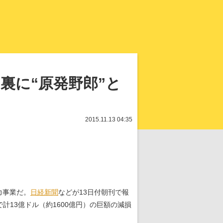
知を再発見
裏に“原発野郎”と
2015.11.13 04:35
力事業だ。
日経新聞
などが13日付朝刊で報
計13億ドル（約1600億円）の巨額の減損
。