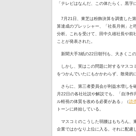
「テレビはなんだ、この体たらく。黒字に
7月21日、東芝は粉飾決算を調査した第
算達成のプレッシャー、「社長月例」と
分析。これを受けて、田中久雄社長や前
ことが発表された。
新聞大手3紙の22日朝刊も、大きくこ
しかし、実はこの問題に対するマスコミ
をつかんでいたにもかかわらず、散発的
さらに、第三者委員会が利益水増しを確
月22日の各社社説や解説でも、「自浄
ル軽視の体質を改める必要がある」（
読
トーンに終始している。
マスコミのこうした弱腰はもちろん、
企業ではかなり上位に入る。それに配慮