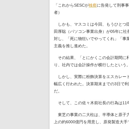
「これからSESCが
検察
に告発して刑事事
者）
しかも、マスコミは今回、もうひとつ隠
田厚聡（パソコン事業出身）が05年に社
対し、「死に物狂いでやってくれ」「事業
主義を推し進めた。
その結果、「とにかくこの会計期間に利
り、社内では会計操作が横行したという
しかし、実際に粉飾決算をエスカレートさ
幅広く行われた。決算期末までの3日で利
だ。
そして、この佐々木前社長の行為は11
東芝の事業の二大柱は、半導体と原子力
上の約6000億円を用意し、原発製造大