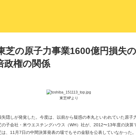
LITERA／リテラ 本と雑誌の
東芝の原子力事業1600億円損失の
倍政権の関係
東芝HPより
損失隠しが発覚した。今度は、以前から疑惑の本丸といわれていた原子
子会社・米ウエスチングハウス（WH）社が、2012〜13年度の決算で
は、11月7日の中間決算発表の場でもその金額を公表していなかった