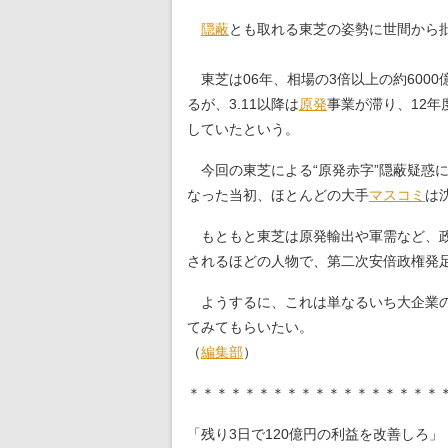
隠蔽
とも取れる東芝の姿勢に世間から
東芝は06年、相場の3倍以上の約600
るが、3.11以降は
原発
事業が滞り、12年
していたという。
今回の東芝による“原発赤字”隠蔽疑惑
なった当初、ほとんどの大手
マスコミ
は
もともと東芝は原発輸出や軍需など、政
されるほどの人物で、第二次安倍政権発
ようするに、これは単なるいち大企業の
てみてもらいたい。
（
編集部
）
＊＊＊＊＊＊＊＊＊＊＊＊＊＊＊＊＊＊
「残り3日で120億円の利益を改善しろ」