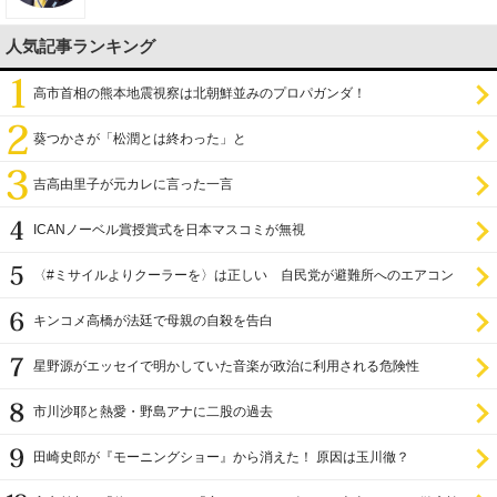
人気記事ランキング
高市首相の熊本地震視察は北朝鮮並みのプロパガンダ！
葵つかさが「松潤とは終わった」と
吉高由里子が元カレに言った一言
ICANノーベル賞授賞式を日本マスコミが無視
〈#ミサイルよりクーラーを〉は正しい 自民党が避難所へのエアコン
設置を遅らせてきた
キンコメ高橋が法廷で母親の自殺を告白
星野源がエッセイで明かしていた音楽が政治に利用される危険性
市川沙耶と熱愛・野島アナに二股の過去
田崎史郎が『モーニングショー』から消えた！ 原因は玉川徹？