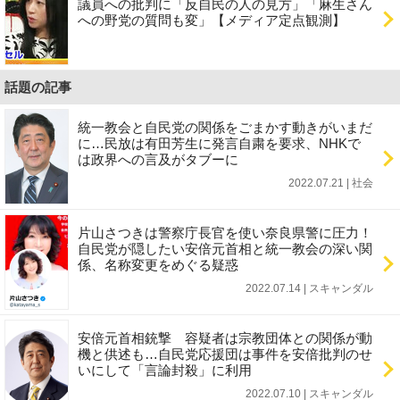
議員への批判に「反自民の人の見方」「麻生さん
への野党の質問も変」【メディア定点観測】
話題の記事
統一教会と自民党の関係をごまかす動きがいまだ
に…民放は有田芳生に発言自粛を要求、NHKで
は政界への言及がタブーに
2022.07.21 | 社会
片山さつきは警察庁長官を使い奈良県警に圧力！
自民党が隠したい安倍元首相と統一教会の深い関
係、名称変更をめぐる疑惑
2022.07.14 | スキャンダル
安倍元首相銃撃 容疑者は宗教団体との関係が動
機と供述も…自民党応援団は事件を安倍批判のせ
いにして「言論封殺」に利用
2022.07.10 | スキャンダル