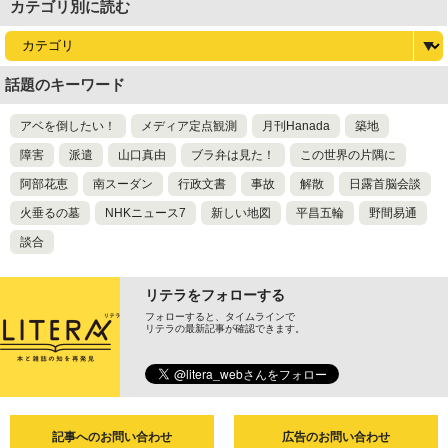
カテゴリ別に読む
話題のキーワード
アベを倒したい！
メディア定点観測
月刊Hanada
築地
障害
派遣
山口真由
ブラ弁は見た！
この世界の片隅に
阿部花恵
南スーダン
行政文書
事故
解散
日露首脳会談
火垂るの墓
NHKニュース7
新しい地図
平昌五輪
野間易通
談合
リテラをフォローする
フォローすると、タイムラインで
リテラの最新記事が確認できます。
記事へのお問い合わせ
広告のお問い合わせ