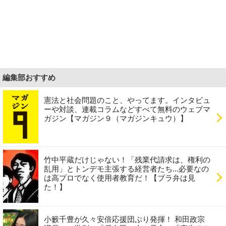
編集部おすすめ
憲法と社会問題のこと、やってます。インタビュ
ーや対談、連載コラムなどすべて無料のウェブマ
ガジン【マガジン９（マガジンキュウ）】
竹中平蔵だけじゃない！「残業代請求は、権利の
乱用」とトンデモ主張する経営者たち...必要なの
は高プロでなく使用者教育だ！【ブラ弁は見
た！】
小籔千豊が久々安倍応援団ぶり発揮！ 和田政宗