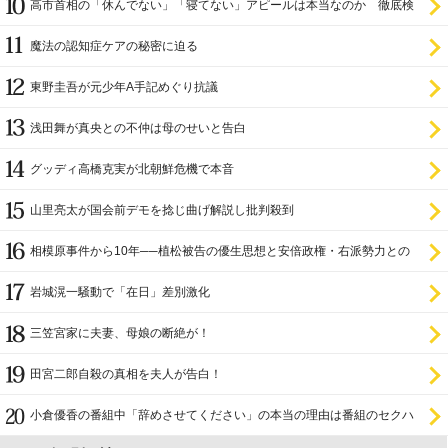
高市首相の「休んでない」「寝てない」アピールは本当なのか 徹底検
証
魔法の認知症ケアの秘密に迫る
東野圭吾が元少年A手記めぐり抗議
浅田舞が真央との不仲は母のせいと告白
グッディ高橋克実が北朝鮮危機で本音
山里亮太が国会前デモを捻じ曲げ解説し批判殺到
相模原事件から10年──植松被告の優生思想と安倍政権・右派勢力との
関係
岩城滉一騒動で「在日」差別激化
三笠宮家に夫妻、母娘の断絶が！
田宮二郎自殺の真相を夫人が告白！
小倉優香の番組中「辞めさせてください」の本当の理由は番組のセクハ
ラ