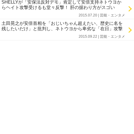
SHELLYが「安保法反対デモ」肯定して安倍支持ネトウヨか
らヘイト攻撃受けるも堂々反撃！ 肝の据わり方がスゴい
2015.07.20 | 芸能・エンタメ
土田晃之が安倍首相を「おじいちゃん超えたい、歴史に名を
残したいだけ」と批判し、ネトウヨから卑劣な「在日」攻撃
2015.09.22 | 芸能・エンタメ