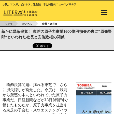
小説、マンガ、ビジネス、週刊誌…本と雑誌のニュース／リテラ
リテラ
ビジネス
企業・経営者
新たに隠蔽発覚！ 東芝の原子力事業1600億円損失の裏に“原発野
郎”といわれた社長と安倍政権の関係
粉飾決算問題に揺れる東芝で、さら
に損失隠しが発覚した。今度は、以前
から疑惑の本丸といわれていた原子力
事業だ。日経新聞などが13日付朝刊で
報じたものだが、原子力事業を担当す
る東芝の子会社・米ウエスチングハウ