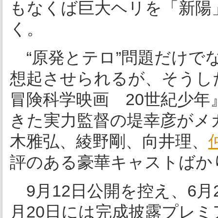
もなくば巨大ヘリを「新陽
く。
“原発とテロ”問題だけで
想起させられるが、そうし
冒険科学映画 20世紀少
きた実力監督の堤幸彦がメ
木雅弘、綾野剛、向井理、
評のある豪華キャストばか
9月12日公開を控え、6月
月20日には完成披露プレ