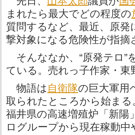
先日、
山本太郎
議員が
国
まれたら最大でどの程度の
質問するなど、最近、原発
撃対象になる危険性が指摘
そんななか、“原発テロ”
ている。売れっ子作家・東
物語は
自衛隊
の巨大軍用
取られたところから始まる
福井県の高速増殖炉「新陽
ログループから現在稼動中