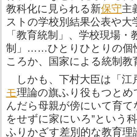
教科化に見られる新
保守
主
ストの学校別結果公表や大
「教育統制」、学校現場・
制」……ひとりひとりの個
ころか、国家による統制教
しかも、下村大臣は「江
モ
理論の旗ふり役もつとめ
んだら母親が傍にいて育て
をせずに家にいろ”という
ふりかざす差別的な教育理