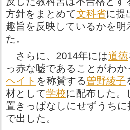
反した教科書は不合格とす
方針をまとめて
文科省
に提
趣旨を反映しているかを明
た。
さらに、2014年には
道徳
っ赤な嘘であることがわか
ヘイト
を称賛する
曽野綾子
材として
学校
に配布した。
置きっぱなしにせずうちに
で出した。