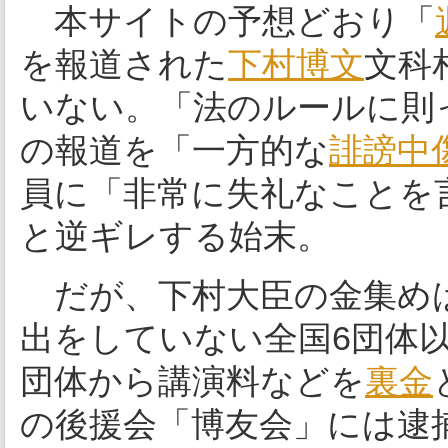
本サイトの予想どおり「
を報道された
下村博文
文科
いない。「法のルールに則
の報道を「一方的な
誹謗中
員に「非常に失礼なことを
と逆ギレする始末。
だが、下村大臣の金集めは
出をしていない全国6団体
団体から講演料などを
裏金
の後援会「博友会」には逮