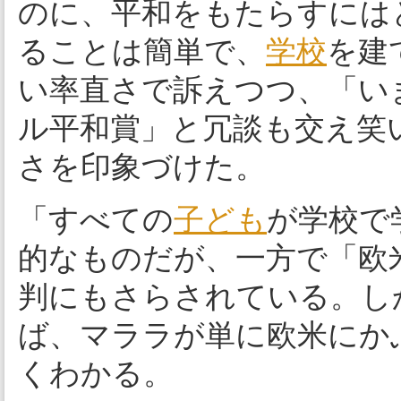
のに、平和をもたらすには
ることは簡単で、
学校
を建
い率直さで訴えつつ、「い
ル平和賞」と冗談も交え笑
さを印象づけた。
「すべての
子ども
が学校で
的なものだが、一方で「欧
判にもさらされている。し
ば、マララが単に欧米にか
くわかる。