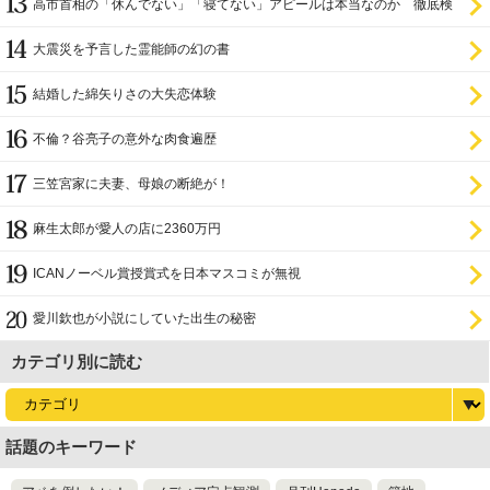
高市首相の「休んでない」「寝てない」アピールは本当なのか 徹底検
証
大震災を予言した霊能師の幻の書
結婚した綿矢りさの大失恋体験
不倫？谷亮子の意外な肉食遍歴
三笠宮家に夫妻、母娘の断絶が！
麻生太郎が愛人の店に2360万円
ICANノーベル賞授賞式を日本マスコミが無視
愛川欽也が小説にしていた出生の秘密
カテゴリ別に読む
話題のキーワード