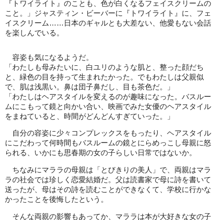
『トワイライト』のことも、色が白くなるフェイスクリームの
こと。」ジャスティン・ビーバーに『トワイライト』に、フェ
イスクリーム……日本のギャルとも大差ない、他愛もない会話
を楽しんでいる。
容姿も気になるようだ。
「わたしも母みたいに、白ユリのような肌と、整った顔だち
と、緑色の目を持って生まれたかった。でもわたしは父親似
で、肌は浅黒い。鼻は団子鼻だし、目も茶色だ。」
「わたしはヘアスタイルを変えるのが趣味になった。バスルー
ムにこもって鏡と向かい合い、映画でみた女優のヘアスタイル
をまねていると、時間がどんどんすぎていった。」
自分の容姿に少々コンプレックスをもったり、ヘアスタイル
にこだわって何時間もバスルームの鏡とにらめっこし母親に怒
られる、いかにも思春期の女の子らしい日常ではないか。
ちなみにマララの母親は「とびきりの美人」で、両親はマラ
ラの社会では珍しく恋愛結婚だ。父は読書家で母に詩を書いて
送ったが、母はその詩を読むことができなくて、学校に行かな
かったことを後悔したという。
そんな両親の影響もあってか、マララは本が大好きな女の子