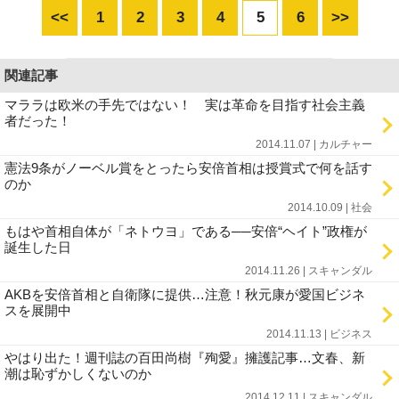
<<
1
2
3
4
5
6
>>
関連記事
マララは欧米の手先ではない！ 実は革命を目指す社会主義
者だった！
2014.11.07 | カルチャー
憲法9条がノーベル賞をとったら安倍首相は授賞式で何を話す
のか
2014.10.09 | 社会
もはや首相自体が「ネトウヨ」である──安倍“ヘイト”政権が
誕生した日
2014.11.26 | スキャンダル
AKBを安倍首相と自衛隊に提供…注意！秋元康が愛国ビジネ
スを展開中
2014.11.13 | ビジネス
やはり出た！週刊誌の百田尚樹『殉愛』擁護記事…文春、新
潮は恥ずかしくないのか
2014.12.11 | スキャンダル