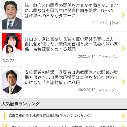
統一教会と自民党の関係をごまかす動きがいまだ
に…民放は有田芳生に発言自粛を要求、NHKで
は政界への言及がタブーに
2022.07.21 | 社会
片山さつきは警察庁長官を使い奈良県警に圧力！
自民党が隠したい安倍元首相と統一教会の深い関
係、名称変更をめぐる疑惑
2022.07.14 | スキャンダル
安倍元首相銃撃 容疑者は宗教団体との関係が動
機と供述も…自民党応援団は事件を安倍批判のせ
いにして「言論封殺」に利用
2022.07.10 | スキャンダル
人気記事ランキング
高市首相の熊本地震視察は北朝鮮並みのプロパガンダ！