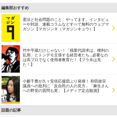
編集部おすすめ
憲法と社会問題のこと、やってます。インタビュ
ーや対談、連載コラムなどすべて無料のウェブマ
ガジン【マガジン９（マガジンキュウ）】
竹中平蔵だけじゃない！「残業代請求は、権利の
乱用」とトンデモ主張する経営者たち...必要なの
は高プロでなく使用者教育だ！【ブラ弁は見
た！】
小籔千豊が久々安倍応援団ぶり発揮！ 和田政宗
議員への批判に「反自民の人の見方」「麻生さん
への野党の質問も変」【メディア定点観測】
話題の記事