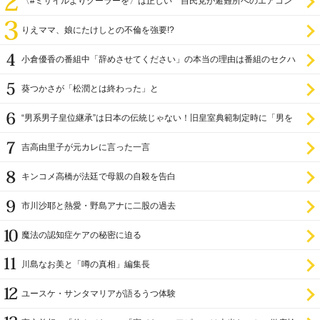
〈#ミサイルよりクーラーを〉は正しい 自民党が避難所へのエアコン
設置を遅らせてきた
りえママ、娘にたけしとの不倫を強要!?
小倉優香の番組中「辞めさせてください」の本当の理由は番組のセクハ
ラ
葵つかさが「松潤とは終わった」と
“男系男子皇位継承”は日本の伝統じゃない！旧皇室典範制定時に「男を
尊び女を卑む」と
吉高由里子が元カレに言った一言
キンコメ高橋が法廷で母親の自殺を告白
市川沙耶と熱愛・野島アナに二股の過去
魔法の認知症ケアの秘密に迫る
川島なお美と「噂の真相」編集長
ユースケ・サンタマリアが語るうつ体験