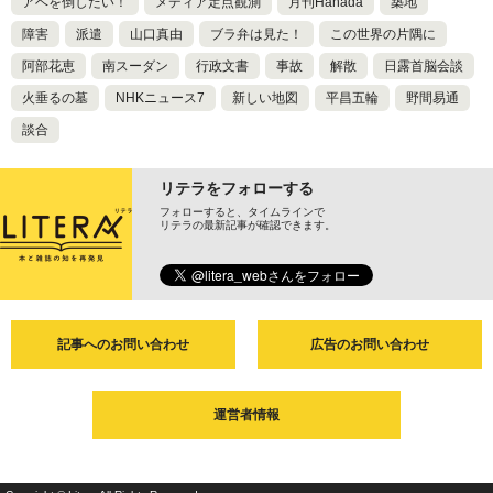
アベを倒したい！
メディア定点観測
月刊Hanada
築地
障害
派遣
山口真由
ブラ弁は見た！
この世界の片隅に
阿部花恵
南スーダン
行政文書
事故
解散
日露首脳会談
火垂るの墓
NHKニュース7
新しい地図
平昌五輪
野間易通
談合
リテラをフォローする
フォローすると、タイムラインで
リテラの最新記事が確認できます。
記事へのお問い合わせ
広告のお問い合わせ
運営者情報