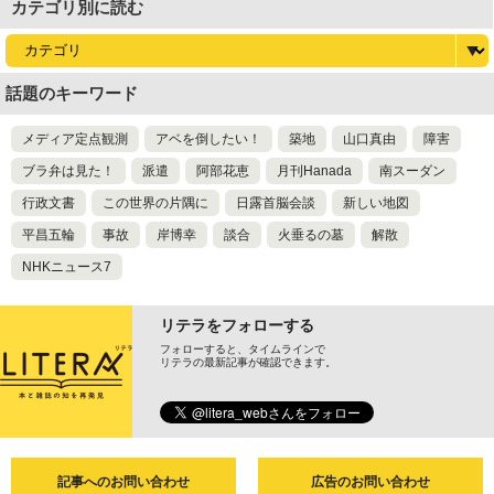
カテゴリ別に読む
話題のキーワード
メディア定点観測
アベを倒したい！
築地
山口真由
障害
ブラ弁は見た！
派遣
阿部花恵
月刊Hanada
南スーダン
行政文書
この世界の片隅に
日露首脳会談
新しい地図
平昌五輪
事故
岸博幸
談合
火垂るの墓
解散
NHKニュース7
リテラをフォローする
フォローすると、タイムラインで
リテラの最新記事が確認できます。
記事へのお問い合わせ
広告のお問い合わせ