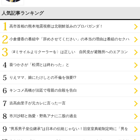
人気記事ランキング
高市首相の熊本地震視察は北朝鮮並みのプロパガンダ！
小倉優香の番組中「辞めさせてください」の本当の理由は番組のセクハ
ラ
〈#ミサイルよりクーラーを〉は正しい 自民党が避難所へのエアコン
設置を遅らせてきた
葵つかさが「松潤とは終わった」と
りえママ、娘にたけしとの不倫を強要!?
キンコメ高橋が法廷で母親の自殺を告白
吉高由里子が元カレに言った一言
市川沙耶と熱愛・野島アナに二股の過去
“男系男子皇位継承”は日本の伝統じゃない！旧皇室典範制定時に「男を
尊び女を卑む」と