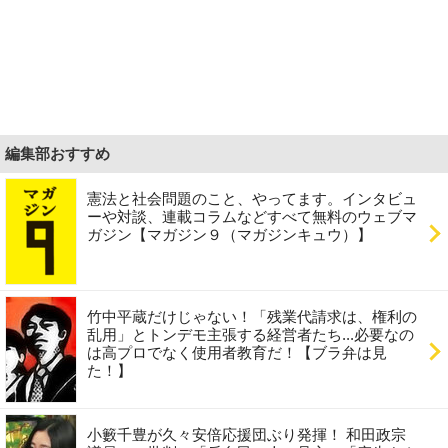
編集部おすすめ
憲法と社会問題のこと、やってます。インタビュ
ーや対談、連載コラムなどすべて無料のウェブマ
ガジン【マガジン９（マガジンキュウ）】
竹中平蔵だけじゃない！「残業代請求は、権利の
乱用」とトンデモ主張する経営者たち...必要なの
は高プロでなく使用者教育だ！【ブラ弁は見
た！】
小籔千豊が久々安倍応援団ぶり発揮！ 和田政宗