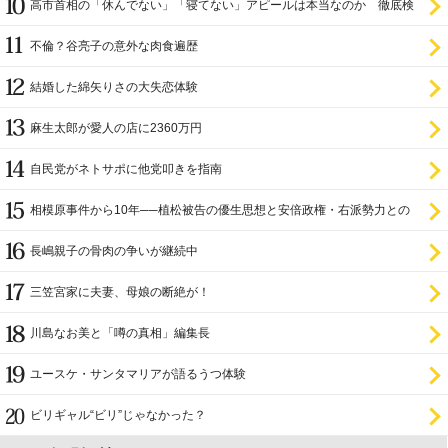
高市首相の「休んでない」「寝てない」アピールは本当なのか 徹底検
証
不倫？谷亮子の意外な肉食遍歴
結婚した綿矢りさの大失恋体験
麻生太郎が愛人の店に2360万円
自民党がネトサポに他党叩きを指南
相模原事件から10年──植松被告の優生思想と安倍政権・右派勢力との
関係
長嶋親子の骨肉の争いが継続中
三笠宮家に夫妻、母娘の断絶が！
川島なお美と「噂の真相」編集長
ユースケ・サンタマリアが語るうつ体験
ビリギャル“ビリ”じゃなかった？