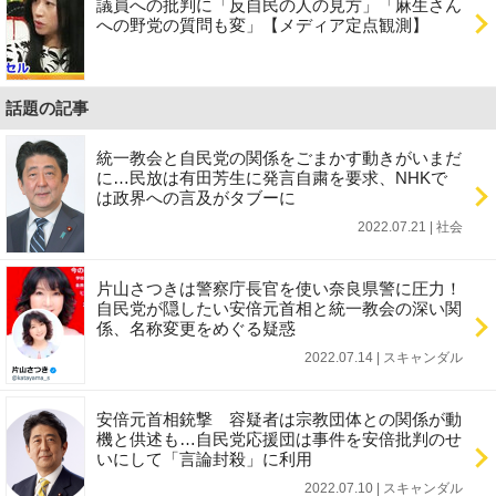
議員への批判に「反自民の人の見方」「麻生さん
への野党の質問も変」【メディア定点観測】
話題の記事
統一教会と自民党の関係をごまかす動きがいまだ
に…民放は有田芳生に発言自粛を要求、NHKで
は政界への言及がタブーに
2022.07.21 | 社会
片山さつきは警察庁長官を使い奈良県警に圧力！
自民党が隠したい安倍元首相と統一教会の深い関
係、名称変更をめぐる疑惑
2022.07.14 | スキャンダル
安倍元首相銃撃 容疑者は宗教団体との関係が動
機と供述も…自民党応援団は事件を安倍批判のせ
いにして「言論封殺」に利用
2022.07.10 | スキャンダル