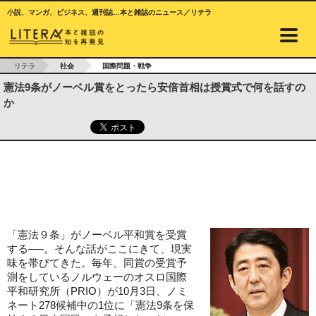
小説、マンガ、ビジネス、週刊誌…本と雑誌のニュース／リテラ
リテラ
社会
国際問題・戦争
憲法9条がノーベル賞をとったら安倍首相は授賞式で何を話すの
か
「憲法９条」がノーベル平和賞を受賞
する──。そんな話がここにきて、現実
味を帯びてきた。毎年、同賞の受賞予
測をしているノルウェーのオスロ国際
平和研究所（PRIO）が10月3日、ノミ
ネート278候補中の1位に「憲法9条を保