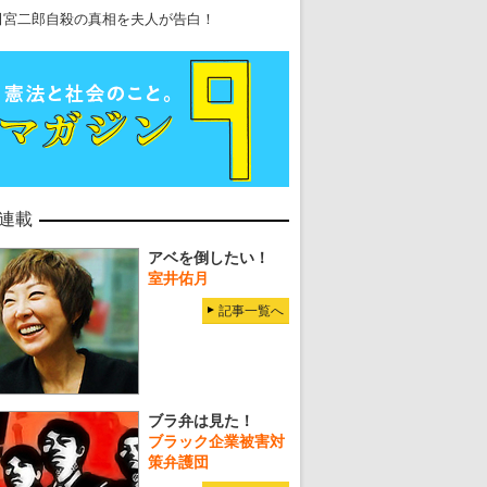
田宮二郎自殺の真相を夫人が告白！
連載
アベを倒したい！
室井佑月
記事一覧へ
ブラ弁は見た！
ブラック企業被害対
策弁護団