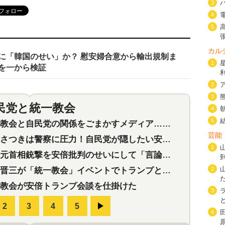
3
4
5
カル
当に「韓国のせい」か？ 慰安婦合意から輸出規制ま
1
を一から検証
2
3
民党と統一教会
特集
2
4
5
会と自民党の関係をごまかすメディア…民放は有田芳生に発言自粛を要求
芸能
つきは警察に圧力！自民党が隠したい安倍元首相と統一教会の深い関係
1
首相銃撃を安倍批判のせいにして「言論封殺」に利用する自民党応援団
三が「統一教会」イベントでトランプと演説！同性婚や夫婦別姓を攻撃
2
教会が安倍トランプ会談を仕掛けた
3
4