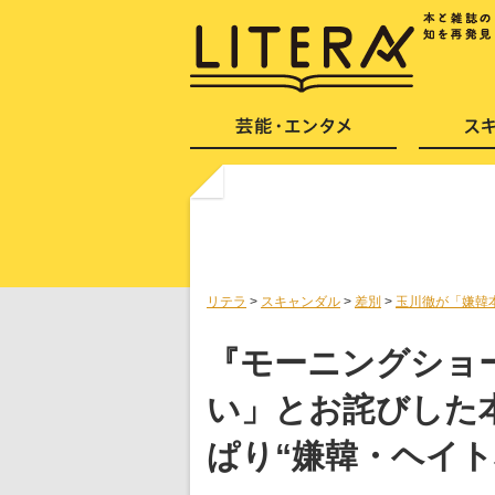
リテラ
>
スキャンダル
>
差別
>
玉川徹が「嫌韓
『モーニングショ
い」とお詫びした
ぱり“嫌韓・ヘイト