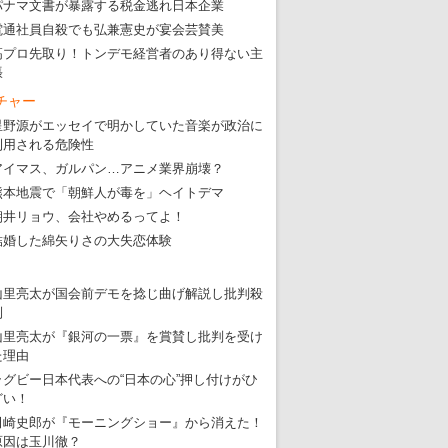
パナマ文書が暴露する税金逃れ日本企業
電通社員自殺でも弘兼憲史が宴会芸賛美
高プロ先取り！トンデモ経営者のあり得ない主
張
チャー
星野源がエッセイで明かしていた音楽が政治に
利用される危険性
アイマス、ガルパン…アニメ業界崩壊？
熊本地震で「朝鮮人が毒を」ヘイトデマ
東京五輪強行開催特別企画 大ウソだら
朝井リョウ、会社やめるってよ！
結婚した綿矢りさの大失恋体験
・
五輪入場行進にすぎやまこういちの曲、杉田水脈のLGB
・
大ウソだらけの東京五輪！ 安倍・菅・森はどんな嘘を
山里亮太が国会前デモを捻じ曲げ解説し批判殺
・
五輪サッカー・久保建英が南アの陽性者に「僕らに損ではない」
到
山里亮太が『銀河の一票』を賞賛し批判を受け
・
五輪関係者が入国当日、築地を散歩！
た理由
・
五輪でIOCラウンジ以外にVIPルーム、広告代理店は物品購入
ラグビー日本代表への“日本の心”押し付けがひ
どい！
田崎史郎が『モーニングショー』から消えた！
原因は玉川徹？