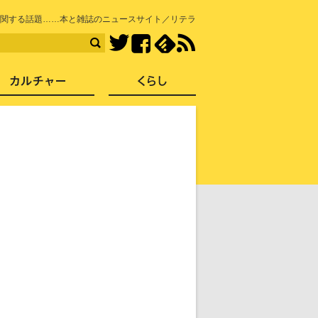
知を再発見
関する話題……本と雑誌のニュースサイト／リテラ
Facebook
feedly
RSS
Twitter
ス
社会
カルチャー
くらし