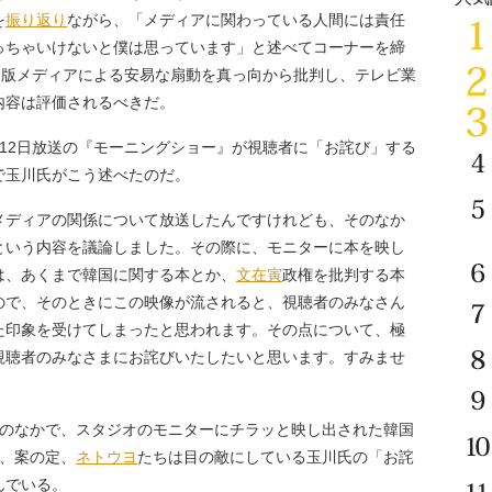
を
振り返り
ながら、「メディアに関わっている人間には責任
っちゃいけないと僕は思っています」と述べてコーナーを締
出版メディアによる安易な扇動を真っ向から批判し、テレビ業
内容は評価されるべきだ。
12日放送の『モーニングショー』が視聴者に「お詫び」する
で玉川氏がこう述べたのだ。
メディアの関係について放送したんですけれども、そのなか
という内容を議論しました。その際に、モニターに本を映し
は、あくまで韓国に関する本とか、
文在寅
政権を批判する本
ので、そのときにこの映像が流されると、視聴者のみなさん
た印象を受けてしまったと思われます。その点について、極
視聴者のみなさまにお詫びいたしたいと思います。すみませ
のなかで、スタジオのモニターにチラッと映し出された韓国
が、案の定、
ネトウヨ
たちは目の敵にしている玉川氏の「お詫
んでいる。