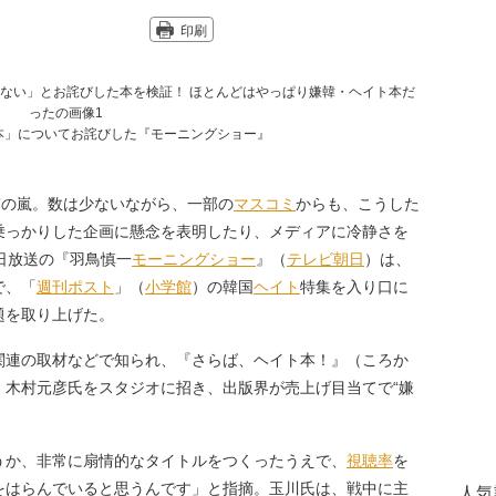
印刷
”の嵐。数は少ないながら、一部の
マスコミ
からも、こうした
乗っかりした企画に懸念を表明したり、メディアに冷静さを
日放送の『羽鳥慎一
モーニングショー
』（
テレビ朝日
）は、
で、「
週刊ポスト
」（
小学館
）の韓国
ヘイト
特集を入り口に
題を取り上げた。
連の取材などで知られ、『さらば、ヘイト本！』（ころか
・木村元彦氏をスタジオに招き、出版界が売上げ目当てで“嫌
か、非常に扇情的なタイトルをつくったうえで、
視聴率
を
をはらんでいると思うんです」と指摘。玉川氏は、戦中に主
人気