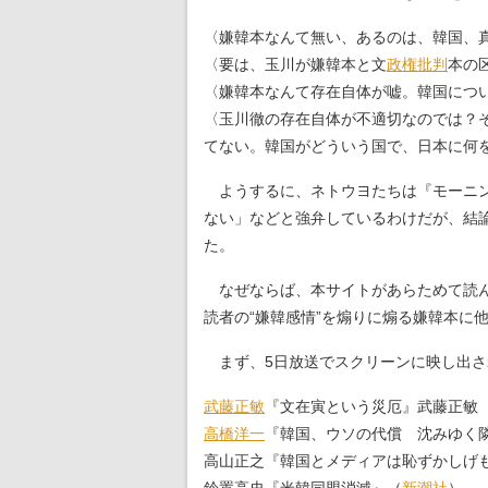
〈嫌韓本なんて無い、あるのは、韓国、
〈要は、玉川が嫌韓本と文
政権批判
本の
〈嫌韓本なんて存在自体が嘘。韓国につ
〈玉川徹の存在自体が不適切なのでは？
てない。韓国がどういう国で、日本に何
ようするに、ネトウヨたちは『モーニン
ない」などと強弁しているわけだが、結
た。
なぜならば、本サイトがあらためて読ん
読者の“嫌韓感情”を煽りに煽る嫌韓本に
まず、5日放送でスクリーンに映し出さ
武藤正敏
『文在寅という災厄』武藤正敏
高橋洋一
『韓国、ウソの代償 沈みゆく
高山正之『韓国とメディアは恥ずかしげ