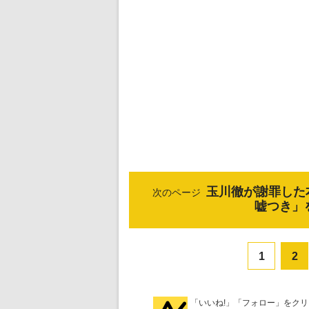
玉川徹が謝罪した
次のページ
嘘つき」
1
2
「いいね!」「フォロー」をク