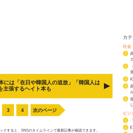
カテ
社会
1
2
3
本には「在日や韓国人の追放」「韓国人は
4
を主張するヘイト本も
5
3
4
次のページ
ビジ
1
2
リックすると、SNSのタイムラインで最新記事が確認できます。