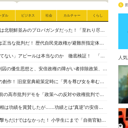
5
ンダル
ビジネス
社会
カルチャー
くらし
高市首相の熊本地震避難所視察は北朝鮮並みのプロパガンダだった！「至れり尽くせり」の選ばれた避難所の一方で実態は…
〈#ミサイルよりクーラーを〉は正当な批判だ！ 歴代自民党政権が避難所指定体育館へのエアコン設置を遅らせてきた客観的事実
高市首相の「休んでない」「寝てない」アピールは本当なのか 徹底検証！ 「資料読み込み」「アイロンがけ」も矛盾だらけ…
人気
相模原事件から10年──植松死刑囚の優生思想と、安倍政権の障がい者排除政策、右派勢力の差別主義との関係を改めて問う
“男系男子の皇位継承”は明治期の創作！ 旧皇室典範策定時に「男を尊び女を卑むの慣習、人民の脳髄」とトンデモ論で女性天皇を否定
山里亮太が『DayDay.』で国会前の高市批判デモを「政策への反対や政権批判でない」と捻じ曲げ解説 デモ参加者から批判殺到
安倍晋三元首相の命日で高市首相は功績を賞賛したが……功績とは“真逆”の安倍元首相のトンデモ発言を振り返る
自衛隊リクルートは貧困層狙い撃ちだけではなかった！ 小学生にまで「自衛官勧誘」目的のパンフレット作成