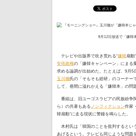
テレビや出版界で吹き荒れる“
嫌韓
扇動
安倍政権
の「嫌韓キャンペーン」にまる
求める論調が出始めた。たとえば、9月5
玉川徹
氏の「そもそも総研」のコーナー
して、巷間に溢れかえる「嫌韓本」の問
番組は、旧ユーゴスラビアの民族紛争関
ら）の共著もある
ノンフィクション
作家
韓扇動”に走る現状に警鐘を鳴らした。
木村氏は「韓国のことを批判するという
あげるという。テレビも同じような問題