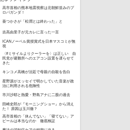
高市首相の熊本地震視察は北朝鮮並みのプ
1
ロパガンダ！
2
葵つかさが「松潤とは終わった」と
3
吉高由里子が元カレに言った一言
ICANノーベル賞授賞式を日本マスコミが無
4
視
〈#ミサイルよりクーラーを〉は正しい 自
5
民党が避難所へのエアコン設置を遅らせて
きた
6
キンコメ高橋が法廷で母親の自殺を告白
星野源がエッセイで明かしていた音楽が政
7
治に利用される危険性
8
市川沙耶と熱愛・野島アナに二股の過去
田崎史郎が『モーニングショー』から消え
9
た！ 原因は玉川徹？
高市首相の「休んでない」「寝てない」ア
10
ピールは本当なのか 徹底検証
11
魔法の認知症ケアの秘密に迫る