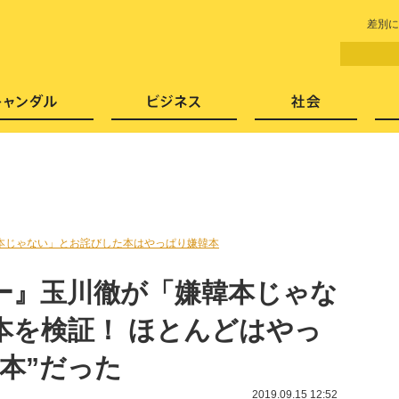
LITERA／リテラ 本と雑誌の
差別に
芸能・エンタメ
スキャンダル
ビジネ
本じゃない」とお詫びした本はやっぱり嫌韓本
ー』玉川徹が「嫌韓本じゃな
本を検証！ ほとんどはやっ
本”だった
2019.09.15 12:52