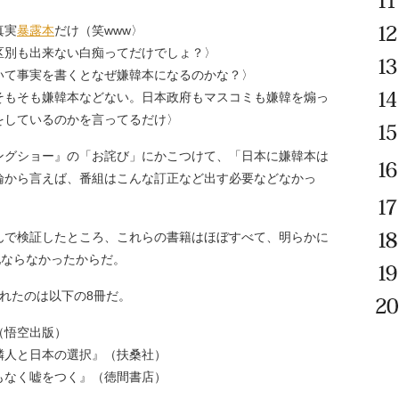
真実
暴露本
だけ（笑www〉
区別も出来ない白痴ってだけでしょ？〉
いて事実を書くとなぜ嫌韓本になるのかな？〉
そもそも嫌韓本などない。日本政府もマスコミも嫌韓を煽っ
をしているのかを言ってるだけ〉
グショー』の「お詫び」にかこつけて、「日本に嫌韓本は
論から言えば、番組はこんな訂正など出す必要などなかっ
で検証したところ、これらの書籍はほぼすべて、明らかに
他ならなかったからだ。
れたのは以下の8冊だ。
（悟空出版）
隣人と日本の選択』（扶桑社）
もなく嘘をつく』（徳間書店）