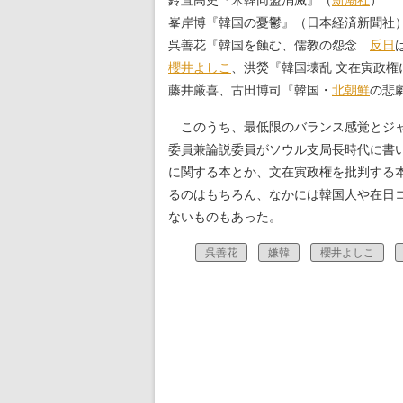
鈴置高史『米韓同盟消滅』（
新潮社
）
峯岸博『韓国の憂鬱』（日本経済新聞社
呉善花『韓国を蝕む、儒教の怨念
反日
櫻井よしこ
、洪熒『韓国壊乱 文在寅政権
藤井厳喜、古田博司『韓国・
北朝鮮
の悲
このうち、最低限のバランス感覚とジャ
委員兼論説委員がソウル支局長時代に書
に関する本とか、文在寅政権を批判する
るのはもちろん、なかには韓国人や在日
ないものもあった。
呉善花
嫌韓
櫻井よしこ