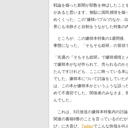
戦論を煽った新聞が部数を伸ばしたこと
があると思います。無駄に国民感情を煽
めくくった。この“嫌韓バブル”のなか、
界にも冷静さと自制をうながした特集の
ところが、この嫌韓本特集の1週間後、
事態になった。「そもそも総研」の冒頭
「先週の『そもそも総研』で嫌韓感情と
で嫌韓本がなぜ作られて、売られるのか
たんですけれども、ここに映っている本
でした。嫌韓本について討論をしていた
は、この本が嫌韓本かというふうな誤っ
めて不適切でした。関係者のみなさま、
んでした」
これは、5日放送の嫌韓本特集内の討論
関連の書籍8冊のことを言っているのだ
び」に大喜び。
Twitter
でこんな快哉を叫