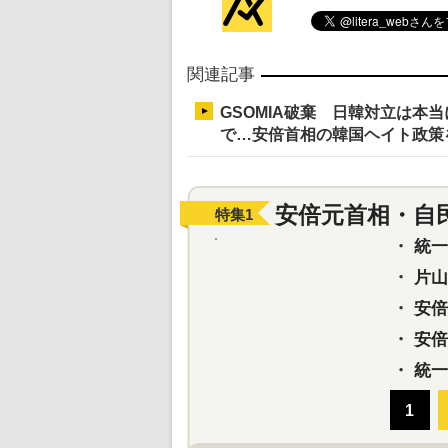
関連記事
GSOMIA破棄 日韓対立は本
で…安倍首相の韓国ヘイト政策
安倍元首相・自
特集
1
・
統一教
・
片山さ
・
安倍元
・
安倍晋
・
統一