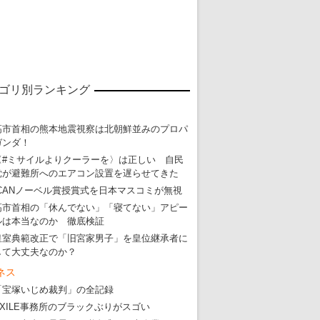
ゴリ別ランキング
高市首相の熊本地震視察は北朝鮮並みのプロパ
ガンダ！
〈#ミサイルよりクーラーを〉は正しい 自民
党が避難所へのエアコン設置を遅らせてきた
ICANノーベル賞授賞式を日本マスコミが無視
高市首相の「休んでない」「寝てない」アピー
ルは本当なのか 徹底検証
皇室典範改正で「旧宮家男子」を皇位継承者に
して大丈夫なのか？
ネス
「宝塚いじめ裁判」の全記録
EXILE事務所のブラックぶりがスゴい