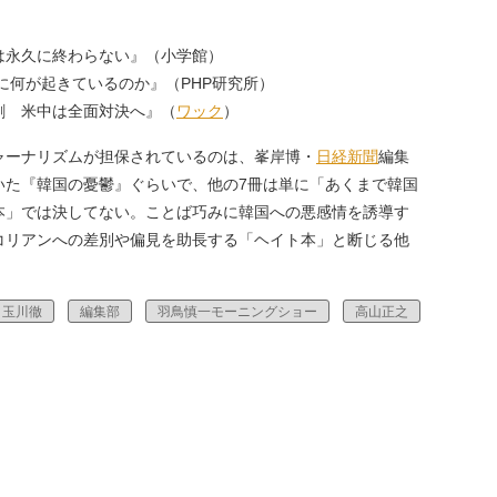
）
は永久に終わらない』（小学館）
に何が起きているのか』（PHP研究所）
劇 米中は全面対決へ』（
ワック
）
ーナリズムが担保されているのは、峯岸博・
日経新聞
編集
いた『韓国の憂鬱』ぐらいで、他の7冊は単に「あくまで韓国
本」では決してない。ことば巧みに韓国への悪感情を誘導す
コリアンへの差別や偏見を助長する「ヘイト本」と断じる他
玉川徹
編集部
羽鳥慎一モーニングショー
高山正之