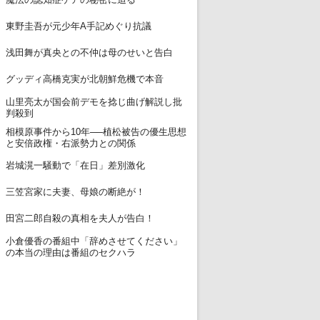
12
東野圭吾が元少年A手記めぐり抗議
13
浅田舞が真央との不仲は母のせいと告白
14
グッディ高橋克実が北朝鮮危機で本音
山里亮太が国会前デモを捻じ曲げ解説し批
15
判殺到
相模原事件から10年──植松被告の優生思想
16
と安倍政権・右派勢力との関係
17
岩城滉一騒動で「在日」差別激化
18
三笠宮家に夫妻、母娘の断絶が！
19
田宮二郎自殺の真相を夫人が告白！
小倉優香の番組中「辞めさせてください」
20
の本当の理由は番組のセクハラ