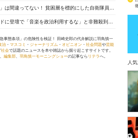
「自衛隊は経済的に厳しい子が」は間違ってない！ 貧困層を標的にした自衛隊員募集、やす子、山上被告も…日本でも進む“経済的徴兵制”
高市首相がミュージックアワードに登壇で「音楽を政治利用するな」と非難殺到！ MAJの国策的本質を批判する声も
急事態条項」の危険性を検証！ 田崎史郎の代弁解説に羽鳥慎一
政治
・
マスコミ
・
ジャーナリズム
・
オピニオン
・
社会問題
や
芸能
ど
社会
で話題のニュースを本や雑誌から掘り起こすサイトです。
、
編集部
、
羽鳥慎一モーニングショー
の記事なら
リテラ
へ。
人気