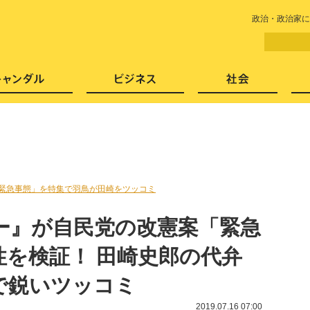
LITERA／リテラ 本と雑誌の
政治・政治家に
芸能・エンタメ
スキャンダル
ビジネ
緊急事態」を特集で羽鳥が田崎をツッコミ
ー』が自民党の改憲案「緊急
性を検証！ 田崎史郎の代弁
で鋭いツッコミ
2019.07.16 07:00