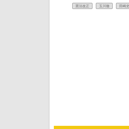
憲法改正
玉川徹
田崎