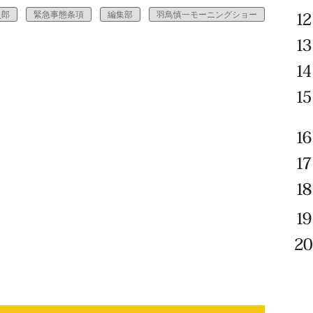
史郎
緊急事態条項
編集部
羽鳥慎一モーニングショー