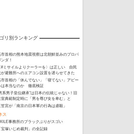
ゴリ別ランキング
高市首相の熊本地震視察は北朝鮮並みのプロパ
ガンダ！
東京五輪強行開催特別企画 大ウソだら
〈#ミサイルよりクーラーを〉は正しい 自民
党が避難所へのエアコン設置を遅らせてきた
・
五輪入場行進にすぎやまこういちの曲、杉田水脈のLGB
高市首相の「休んでない」「寝てない」アピー
・
大ウソだらけの東京五輪！ 安倍・菅・森はどんな嘘を
ルは本当なのか 徹底検証
“男系男子皇位継承”は日本の伝統じゃない！旧
・
五輪サッカー・久保建英が南アの陽性者に「僕らに損ではない」
皇室典範制定時に「男を尊び女を卑む」と
・
五輪関係者が入国当日、築地を散歩！
三笠宮が「南京の日本軍の行為は虐殺」
・
五輪でIOCラウンジ以外にVIPルーム、広告代理店は物品購入
ネス
EXILE事務所のブラックぶりがスゴい
「宝塚いじめ裁判」の全記録