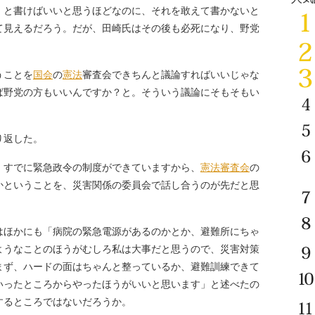
と書けばいいと思うほどなのに、それを敢えて書かないと
て見えるだろう。だが、田崎氏はその後も必死になり、野党
うことを
国会
の
憲法
審査会できちんと議論すればいいじゃな
ば野党の方もいいんですか？と。そういう議論にそもそもい
り返した。
、すでに緊急政令の制度ができていますから、
憲法審査会
の
かということを、災害関係の委員会で話し合うのが先だと思
はほかにも「病院の緊急電源があるのかとか、避難所にちゃ
ようなことのほうがむしろ私は大事だと思うので、災害対策
まず、ハードの面はちゃんと整っているか、避難訓練できて
いったところからやったほうがいいと思います」と述べたの
するところではないだろうか。