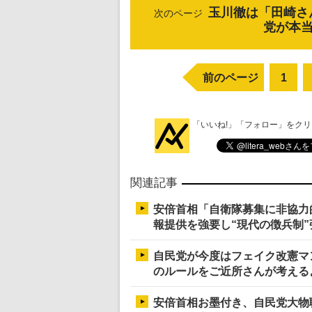
玉川徹は「田崎さ
次のページ
党が本
前のページ
1
「いいね!」「フォロー」をク
関連記事
安倍首相「自衛隊募集に非協力
報提供を強要し“現代の徴兵制”
自民党が今度はフェイク改憲マ
のルールをご近所さんが考える
安倍首相お墨付き、自民党大物