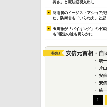
具さ」と憲法軽視丸出し
防衛省のイージス・アショア失
た、防衛省も「いらねえ」と思
玉川徹が『バイキング』の小室
も”報道の嘘も明らかに
安倍元首相・自
特集
1
・
統一教
・
片山さ
・
安倍元
・
安倍晋
・
統一