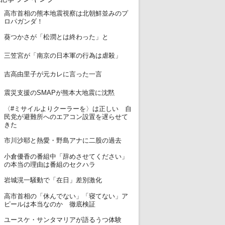
高市首相の熊本地震視察は北朝鮮並みのプ
1
ロパガンダ！
2
葵つかさが「松潤とは終わった」と
3
三笠宮が「南京の日本軍の行為は虐殺」
4
吉高由里子が元カレに言った一言
5
震災支援のSMAPが熊本大地震に沈黙
〈#ミサイルよりクーラーを〉は正しい 自
6
民党が避難所へのエアコン設置を遅らせて
きた
7
市川沙耶と熱愛・野島アナに二股の過去
小倉優香の番組中「辞めさせてください」
8
の本当の理由は番組のセクハラ
9
岩城滉一騒動で「在日」差別激化
高市首相の「休んでない」「寝てない」ア
10
ピールは本当なのか 徹底検証
11
ユースケ・サンタマリアが語るうつ体験