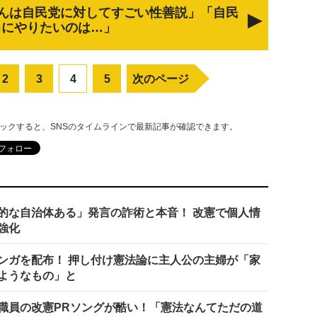
んは自民党に対してすごい性善説」「自民
当にやりたいのは…」
2
3
4
5
次のページ
リックすると、SNSのタイムラインで最新記事が確認できます。
的な自治体ある」発言の詐術と本音！ 改憲で個人情
強化
ンガを配布！ 押し付け憲法論に主人公の主婦が「家
ようなもの」と
職員の改憲PRソングが酷い！「憲法なんてただの道