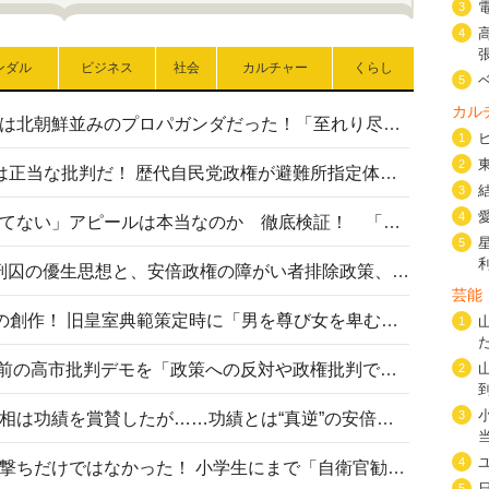
3
4
ンダル
ビジネス
社会
カルチャー
くらし
5
カル
高市首相の熊本地震避難所視察は北朝鮮並みのプロパガンダだった！「至れり尽くせり」の選ばれた避難所の一方で実態は…
1
2
〈#ミサイルよりクーラーを〉は正当な批判だ！ 歴代自民党政権が避難所指定体育館へのエアコン設置を遅らせてきた客観的事実
3
4
高市首相の「休んでない」「寝てない」アピールは本当なのか 徹底検証！ 「資料読み込み」「アイロンがけ」も矛盾だらけ…
5
相模原事件から10年──植松死刑囚の優生思想と、安倍政権の障がい者排除政策、右派勢力の差別主義との関係を改めて問う
芸能
“男系男子の皇位継承”は明治期の創作！ 旧皇室典範策定時に「男を尊び女を卑むの慣習、人民の脳髄」とトンデモ論で女性天皇を否定
1
山里亮太が『DayDay.』で国会前の高市批判デモを「政策への反対や政権批判でない」と捻じ曲げ解説 デモ参加者から批判殺到
2
3
安倍晋三元首相の命日で高市首相は功績を賞賛したが……功績とは“真逆”の安倍元首相のトンデモ発言を振り返る
4
自衛隊リクルートは貧困層狙い撃ちだけではなかった！ 小学生にまで「自衛官勧誘」目的のパンフレット作成
5