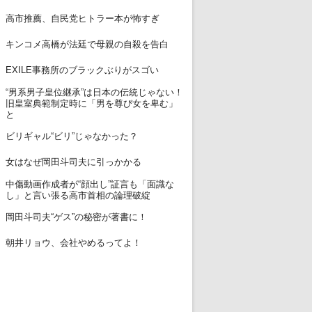
12
高市推薦、自民党ヒトラー本が怖すぎ
13
キンコメ高橋が法廷で母親の自殺を告白
14
EXILE事務所のブラックぶりがスゴい
“男系男子皇位継承”は日本の伝統じゃない！
15
旧皇室典範制定時に「男を尊び女を卑む」
と
16
ビリギャル“ビリ”じゃなかった？
17
女はなぜ岡田斗司夫に引っかかる
中傷動画作成者が“顔出し”証言も「面識な
18
し」と言い張る高市首相の論理破綻
19
岡田斗司夫“ゲス”の秘密が著書に！
20
朝井リョウ、会社やめるってよ！