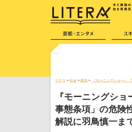
リテラ
>
社会
>
政治
>
『モーニングショー』「
『モーニングショ
事態条項」の危険
解説に羽鳥慎一ま