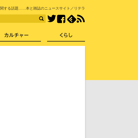
知を再発見
関する話題……本と雑誌のニュースサイト／リテラ
Facebook
feedly
RSS
Twitter
ス
社会
カルチャー
くらし