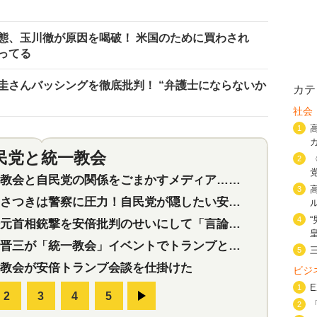
態、玉川徹が原因を喝破！ 米国のために買わされ
ってる
圭さんバッシングを徹底批判！ “弁護士にならないか
カテ
社会
1
民党と統一教会
特集
2
2
会と自民党の関係をごまかすメディア…民放は有田芳生に発言自粛を要求
3
つきは警察に圧力！自民党が隠したい安倍元首相と統一教会の深い関係
4
首相銃撃を安倍批判のせいにして「言論封殺」に利用する自民党応援団
三が「統一教会」イベントでトランプと演説！同性婚や夫婦別姓を攻撃
5
教会が安倍トランプ会談を仕掛けた
ビジ
1
2