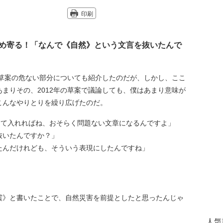
印刷
め寄る！「なんで《自然》という文言を抜いたんで
草案の危ない部分についても紹介したのだが、しかし、ここ
まりその、2012年の草案で議論しても、僕はあまり意味が
こんなやりとりを繰り広げたのだ。
って入れればね、おそらく問題ない文章になるんですよ」
抜いたんですか？」
たんだけれども、そういう表現にしたんですね」
震》と書いたことで、自然災害を前提としたと思ったんじゃ
人気