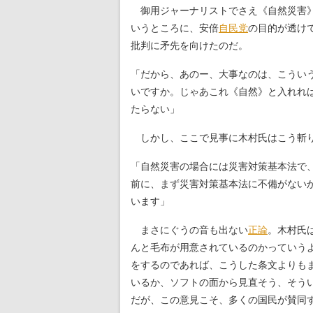
御用ジャーナリストでさえ《自然災害》
いうところに、安倍
自民党
の目的が透け
批判に矛先を向けたのだ。
「だから、あのー、大事なのは、こうい
いですか。じゃあこれ《自然》と入れれ
たらない」
しかし、ここで見事に木村氏はこう斬
「自然災害の場合には災害対策基本法で
前に、まず災害対策基本法に不備がない
います」
まさにぐうの音も出ない
正論
。木村氏
んと毛布が用意されているのかっていう
をするのであれば、こうした条文よりも
いるか、ソフトの面から見直そう、そう
だが、この意見こそ、多くの国民が賛同