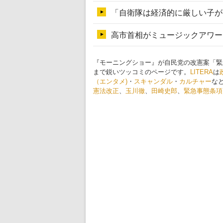
『モーニングショー』が自民党の改憲案「緊
まで鋭いツッコミのページです。
LITERA
は
（エンタメ)
・
スキャンダル
・
カルチャー
な
憲法改正
、
玉川徹
、
田崎史郎
、
緊急事態条項