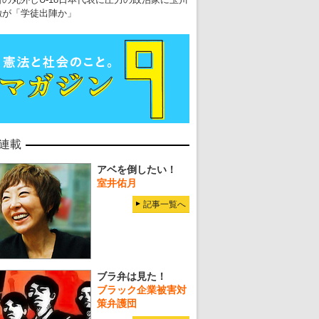
徹が「学徒出陣か」
連載
アベを倒したい！
室井佑月
記事一覧へ
ブラ弁は見た！
ブラック企業被害対
策弁護団