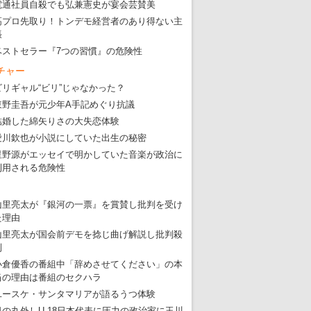
電通社員自殺でも弘兼憲史が宴会芸賛美
高プロ先取り！トンデモ経営者のあり得ない主
張
ベストセラー『7つの習慣』の危険性
チャー
ビリギャル“ビリ”じゃなかった？
東野圭吾が元少年A手記めぐり抗議
結婚した綿矢りさの大失恋体験
愛川欽也が小説にしていた出生の秘密
星野源がエッセイで明かしていた音楽が政治に
利用される危険性
山里亮太が『銀河の一票』を賞賛し批判を受け
た理由
山里亮太が国会前デモを捻じ曲げ解説し批判殺
到
小倉優香の番組中「辞めさせてください」の本
当の理由は番組のセクハラ
ユースケ・サンタマリアが語るうつ体験
日の丸外しU-18日本代表に圧力の政治家に玉川