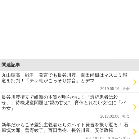
関連記事
丸山穂高「戦争」発言でも長谷川豊、百田尚樹はマスコミ報
道を批判！「テレ朝がこっそり録音」とデマ
2019.05.16 | 社会
長谷川豊擁立で維新の本質が明らかに！「透析患者は殺
せ」、待機児童問題は“親の甘え”、育休とれない女性に「バ
カ女」
2017.02.06 | 社会
新年だからこそ差別主義者たちのヘイト発言を振り返る！ 石
原慎太郎、曽野綾子、百田尚樹、長谷川豊、安倍政権
2017.01.03 | スキャンダル