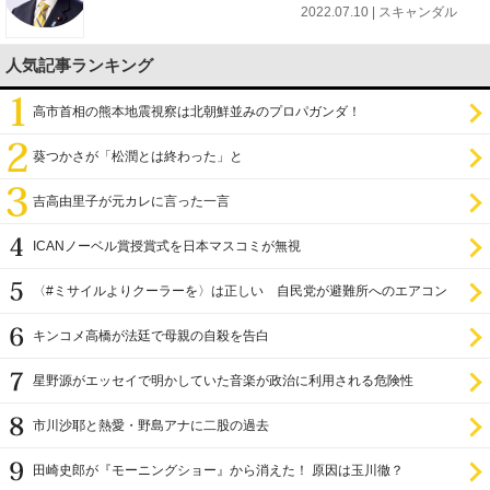
2022.07.10 | スキャンダル
人気記事ランキング
高市首相の熊本地震視察は北朝鮮並みのプロパガンダ！
葵つかさが「松潤とは終わった」と
吉高由里子が元カレに言った一言
ICANノーベル賞授賞式を日本マスコミが無視
〈#ミサイルよりクーラーを〉は正しい 自民党が避難所へのエアコン
設置を遅らせてきた
キンコメ高橋が法廷で母親の自殺を告白
星野源がエッセイで明かしていた音楽が政治に利用される危険性
市川沙耶と熱愛・野島アナに二股の過去
田崎史郎が『モーニングショー』から消えた！ 原因は玉川徹？