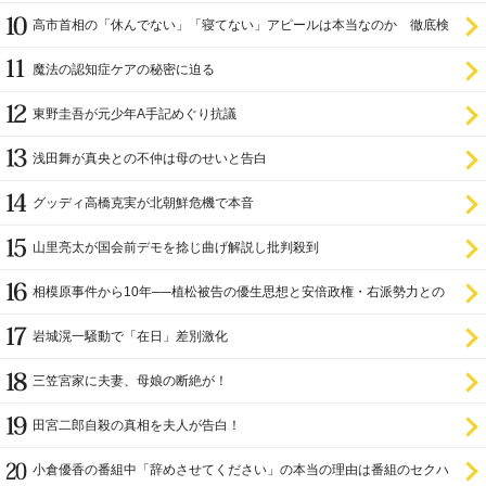
高市首相の「休んでない」「寝てない」アピールは本当なのか 徹底検
証
魔法の認知症ケアの秘密に迫る
東野圭吾が元少年A手記めぐり抗議
浅田舞が真央との不仲は母のせいと告白
グッディ高橋克実が北朝鮮危機で本音
山里亮太が国会前デモを捻じ曲げ解説し批判殺到
相模原事件から10年──植松被告の優生思想と安倍政権・右派勢力との
関係
岩城滉一騒動で「在日」差別激化
三笠宮家に夫妻、母娘の断絶が！
田宮二郎自殺の真相を夫人が告白！
小倉優香の番組中「辞めさせてください」の本当の理由は番組のセクハ