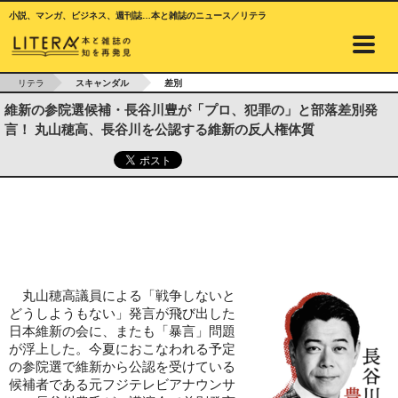
小説、マンガ、ビジネス、週刊誌…本と雑誌のニュース／リテラ
リテラ
スキャンダル
差別
維新の参院選候補・長谷川豊が「プロ、犯罪の」と部落差別発
言！ 丸山穂高、長谷川を公認する維新の反人権体質
丸山穂高議員による「戦争しないと
どうしようもない」発言が飛び出した
日本維新の会に、またも「暴言」問題
が浮上した。今夏におこなわれる予定
の参院選で維新から公認を受けている
候補者である元フジテレビアナウンサ