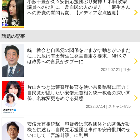
小籔千豊が久々安倍応援団ぶり発揮！ 和田政宗
議員への批判に「反自民の人の見方」「麻生さん
への野党の質問も変」【メディア定点観測】
話題の記事
統一教会と自民党の関係をごまかす動きがいまだ
に…民放は有田芳生に発言自粛を要求、NHKで
は政界への言及がタブーに
2022.07.21 | 社会
片山さつきは警察庁長官を使い奈良県警に圧力！
自民党が隠したい安倍元首相と統一教会の深い関
係、名称変更をめぐる疑惑
2022.07.14 | スキャンダル
安倍元首相銃撃 容疑者は宗教団体との関係が動
機と供述も…自民党応援団は事件を安倍批判のせ
いにして「言論封殺」に利用