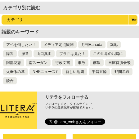
ラ
カテゴリ別に読む
話題のキーワード
アベを倒したい！
メディア定点観測
月刊Hanada
築地
障害
派遣
山口真由
ブラ弁は見た！
この世界の片隅に
阿部花恵
南スーダン
行政文書
事故
解散
日露首脳会談
火垂るの墓
NHKニュース7
新しい地図
平昌五輪
野間易通
談合
リテラをフォローする
フォローすると、タイムラインで
リテラの最新記事が確認できます。