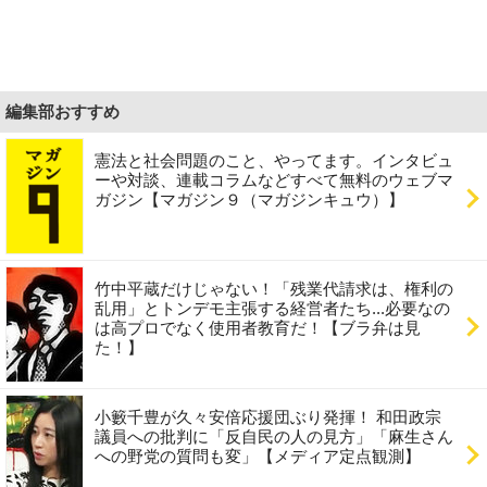
編集部おすすめ
憲法と社会問題のこと、やってます。インタビュ
ーや対談、連載コラムなどすべて無料のウェブマ
ガジン【マガジン９（マガジンキュウ）】
竹中平蔵だけじゃない！「残業代請求は、権利の
乱用」とトンデモ主張する経営者たち...必要なの
は高プロでなく使用者教育だ！【ブラ弁は見
た！】
小籔千豊が久々安倍応援団ぶり発揮！ 和田政宗
議員への批判に「反自民の人の見方」「麻生さん
への野党の質問も変」【メディア定点観測】