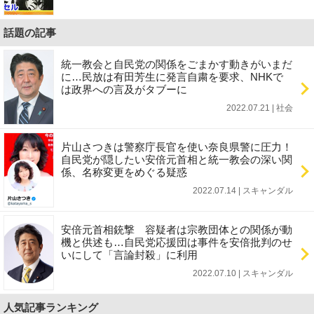
話題の記事
統一教会と自民党の関係をごまかす動きがいまだ
に…民放は有田芳生に発言自粛を要求、NHKで
は政界への言及がタブーに
2022.07.21 | 社会
片山さつきは警察庁長官を使い奈良県警に圧力！
自民党が隠したい安倍元首相と統一教会の深い関
係、名称変更をめぐる疑惑
2022.07.14 | スキャンダル
安倍元首相銃撃 容疑者は宗教団体との関係が動
機と供述も…自民党応援団は事件を安倍批判のせ
いにして「言論封殺」に利用
2022.07.10 | スキャンダル
人気記事ランキング