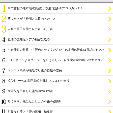
高市首相の熊本地震視察は北朝鮮並みのプロパガンダ！
葵つかさが「松潤とは終わった」と
吉高由里子が元カレに言った一言
魔法の認知症ケアの秘密に迫る
小倉優香の番組中「辞めさせてください」の本当の理由は番組のセクハ
ラ
〈#ミサイルよりクーラーを〉は正しい 自民党が避難所へのエアコン
設置を遅らせてきた
キンコメ高橋が法廷で母親の自殺を告白
ICANノーベル賞授賞式を日本マスコミが無視
大震災を予言した霊能師の幻の書
りえママ、娘にたけしとの不倫を強要!?
川島なお美と「噂の真相」編集長