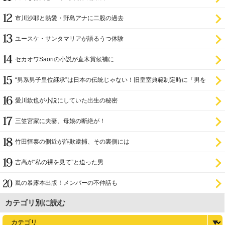
市川沙耶と熱愛・野島アナに二股の過去
ユースケ・サンタマリアが語るうつ体験
セカオワSaoriの小説が直木賞候補に
“男系男子皇位継承”は日本の伝統じゃない！旧皇室典範制定時に「男を
尊び女を卑む」と
愛川欽也が小説にしていた出生の秘密
三笠宮家に夫妻、母娘の断絶が！
竹田恒泰の側近が詐欺逮捕、その裏側には
吉高が“私の裸を見て”と迫った男
嵐の暴露本出版！メンバーの不仲話も
カテゴリ別に読む