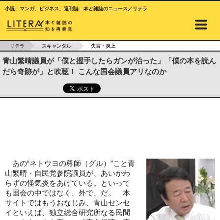
小説、マンガ、ビジネス、週刊誌…本と雑誌のニュース／リテラ
リテラ
スキャンダル
失言・炎上
青山繁晴議員が「僕と握手したらガンが治った」「僕の本を読ん
だら奇跡が」と吹聴！ こんな国会議員アリなのか
あの“ネトウヨの尊師（グル）”こと青
山繁晴・自民党参院議員が、あいかわ
らずの怪気炎をあげている。といって
も国会の中ではなく、外で、だ。 本
サイトではもうおなじみ、青山センセ
イといえば、独立総合研究所なる民間