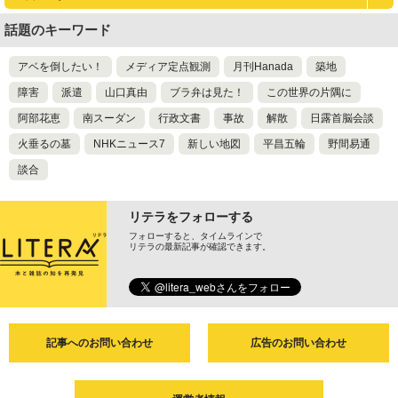
話題のキーワード
アベを倒したい！
メディア定点観測
月刊Hanada
築地
障害
派遣
山口真由
ブラ弁は見た！
この世界の片隅に
阿部花恵
南スーダン
行政文書
事故
解散
日露首脳会談
火垂るの墓
NHKニュース7
新しい地図
平昌五輪
野間易通
談合
リテラをフォローする
フォローすると、タイムラインで
リテラの最新記事が確認できます。
記事へのお問い合わせ
広告のお問い合わせ