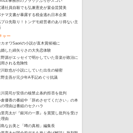
EXILE事務所のブラックぶりがスゴい
電通社員自殺でも弘兼憲史が宴会芸賛美
パナマ文書が暴露する税金逃れ日本企業
高プロ先取り！トンデモ経営者のあり得ない主
張
チャー
セカオワSaoriの小説が直木賞候補に
結婚した綿矢りさの大失恋体験
星野源がエッセイで明かしていた音楽が政治に
利用される危険性
愛川欽也が小説にしていた出生の秘密
東野圭吾が元少年A手記めぐり抗議
吉川晃司が安倍の核禁止条約拒否を批判
東京五輪強行開催特別企画 大ウソだら
小倉優香の番組中「辞めさせてください」の本
当の理由は番組のセクハラ
・
五輪入場行進にすぎやまこういちの曲、杉田水脈のLGB
山里亮太が『銀河の一票』を賞賛し批判を受け
た理由
・
大ウソだらけの東京五輪！ 安倍・菅・森はどんな嘘を
川島なお美と「噂の真相」編集長
・
五輪サッカー・久保建英が南アの陽性者に「僕らに損ではない」
山里亮太が国会前デモを捻じ曲げ解説し批判殺