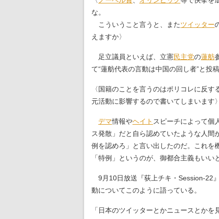
〈
ノーベル賞
、
オリンピック
等で快挙を
な。
こういうこと言うと、また
ツイッター
えますか〉
足立議員といえば、立憲
民主党
の
蓮舫
て“蓮舫代表の言動は中国の回し者”と投
〈国籍のことを言うのはポリコレに反す
元活動に影響するので書いてしまいます
デマ
情報や
ヘイト
スピーチによって個
ス発散」だと自ら認めていたような人間
例を認めろ」と言い出したのだ。これを
「特例」というのが、御都合主義もいい
9月10日放送『荻上チキ・Session-22
動についてこのように語っている。
「日本のツイッターとかニュースとかを