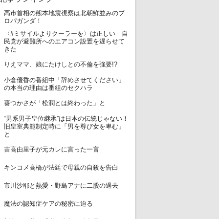
高市首相の熊本地震視察は北朝鮮並みのプ
1
ロパガンダ！
〈#ミサイルよりクーラーを〉は正しい 自
2
民党が避難所へのエアコン設置を遅らせて
きた
3
りえママ、娘にたけしとの不倫を強要!?
小倉優香の番組中「辞めさせてください」
4
の本当の理由は番組のセクハラ
5
葵つかさが「松潤とは終わった」と
“男系男子皇位継承”は日本の伝統じゃない！
6
旧皇室典範制定時に「男を尊び女を卑む」
と
7
吉高由里子が元カレに言った一言
8
キンコメ高橋が法廷で母親の自殺を告白
9
市川沙耶と熱愛・野島アナに二股の過去
10
魔法の認知症ケアの秘密に迫る