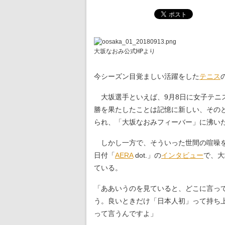
大坂なおみ公式HPより
今シーズン目覚ましい活躍をした
テニス
大坂選手といえば、9月8日に女子テニ
勝を果たしたことは記憶に新しい、その
られ、「大坂なおみフィーバー」に沸い
しかし一方で、そういった世間の喧噪を複
日付「
AERA
dot.」の
インタビュー
で、大
ている。
「ああいうのを見ていると、どこに言っ
う。良いときだけ「日本人初」って持ち
って言うんですよ」