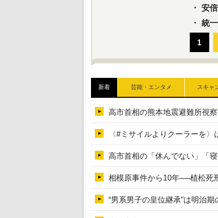
・
安倍晋
・
統一
新着
芸能・エンタメ
スキャ