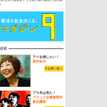
・
五輪関係者が入国当日、築地を散歩！
到
・
五輪でIOCラウンジ以外にVIPルーム、広告代理店は物品購入
連載
アベを倒したい！
室井佑月
記事一覧へ
ブラ弁は見た！
ブラック企業被害対
策弁護団