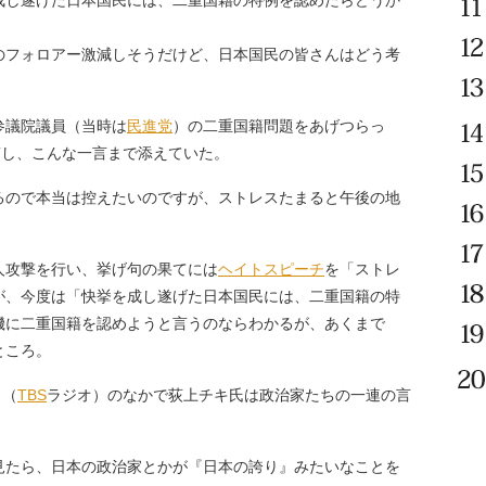
成し遂げた日本国民には、二重国籍の特例を認めたらどうか
のフォロアー激減しそうだけど、日本国民の皆さんはどう考
参議院議員（当時は
民進党
）の二重国籍問題をあげつらっ
稿し、こんな一言まで添えていた。
るので本当は控えたいのですが、ストレスたまると午後の地
〉
人攻撃を行い、挙げ句の果てには
ヘイトスピーチ
を「ストレ
が、今度は「快挙を成し遂げた日本国民には、二重国籍の特
機に二重国籍を認めようと言うのならわかるが、あくまで
ところ。
』（
TBS
ラジオ）のなかで荻上チキ氏は政治家たちの一連の言
見たら、日本の政治家とかが『日本の誇り』みたいなことを