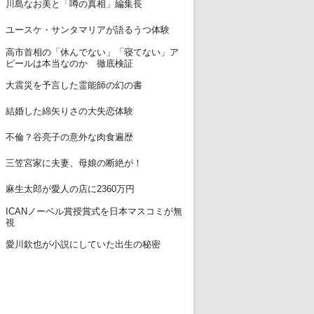
11
川島なお美と「噂の真相」編集長
12
ユースケ・サンタマリアが語るうつ体験
高市首相の「休んでない」「寝てない」ア
13
ピールは本当なのか 徹底検証
14
大震災を予言した霊能師の幻の書
15
結婚した綿矢りさの大失恋体験
16
不倫？谷亮子の意外な肉食遍歴
17
三笠宮家に夫妻、母娘の断絶が！
18
麻生太郎が愛人の店に2360万円
ICANノーベル賞授賞式を日本マスコミが無
19
視
20
愛川欽也が小説にしていた出生の秘密