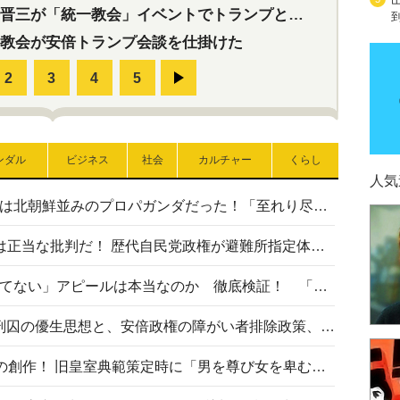
三が「統一教会」イベントでトランプと演説！同性婚や夫婦別姓を攻撃
教会が安倍トランプ会談を仕掛けた
ンダル
ビジネス
社会
カルチャー
くらし
人気
高市首相の熊本地震避難所視察は北朝鮮並みのプロパガンダだった！「至れり尽くせり」の選ばれた避難所の一方で実態は…
〈#ミサイルよりクーラーを〉は正当な批判だ！ 歴代自民党政権が避難所指定体育館へのエアコン設置を遅らせてきた客観的事実
高市首相の「休んでない」「寝てない」アピールは本当なのか 徹底検証！ 「資料読み込み」「アイロンがけ」も矛盾だらけ…
相模原事件から10年──植松死刑囚の優生思想と、安倍政権の障がい者排除政策、右派勢力の差別主義との関係を改めて問う
“男系男子の皇位継承”は明治期の創作！ 旧皇室典範策定時に「男を尊び女を卑むの慣習、人民の脳髄」とトンデモ論で女性天皇を否定