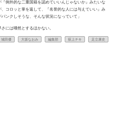
が『例外的な二重国籍を認めていいんじゃないか』みたいな
が、コロッと掌を返して、『名誉的な人には与えていい』み
がパンクしそうな、そんな状況になっていて」
さには唖然とするほかない。
城田優
大坂なおみ
編集部
荻上チキ
足立康史