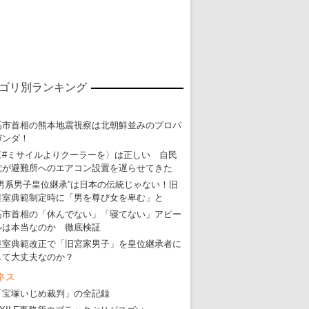
ゴリ別ランキング
高市首相の熊本地震視察は北朝鮮並みのプロパ
ガンダ！
〈#ミサイルよりクーラーを〉は正しい 自民
党が避難所へのエアコン設置を遅らせてきた
“男系男子皇位継承”は日本の伝統じゃない！旧
皇室典範制定時に「男を尊び女を卑む」と
高市首相の「休んでない」「寝てない」アピー
ルは本当なのか 徹底検証
皇室典範改正で「旧宮家男子」を皇位継承者に
して大丈夫なのか？
ネス
「宝塚いじめ裁判」の全記録