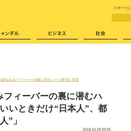
LITERA／リテラ 本と雑誌の
スポーツに
芸能・エンタメ
スキャンダル
ビジネ
大坂なおみフィーバーの裏に潜むハーフ差別に苦言
みフィーバーの裏に潜むハ
「いいときだけ“日本人”、都
人”」
2018.10.28 09:55