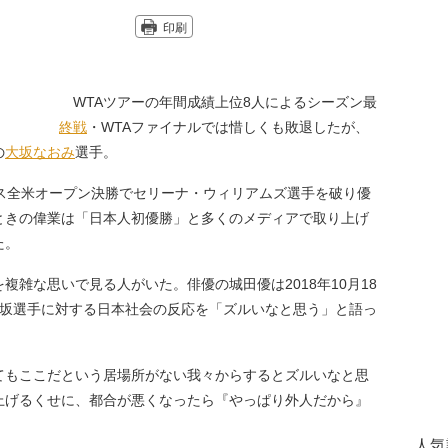
印刷
WTAツアーの年間成績上位8人によるシーズン最
終戦
・WTAファイナルでは惜しくも敗退したが、
の
大坂なおみ
選手。
ス全米オープン決勝でセリーナ・ウィリアムズ選手を破り優
ときの偉業は「日本人初優勝」と多くのメディアで取り上げ
た。
雑な思いで見る人がいた。俳優の城田優は2018年10月18
坂選手に対する日本社会の反応を「ズルいなと思う」と語っ
てもここだという居場所がない我々からするとズルいなと思
上げるくせに、都合が悪くなったら『やっぱり外人だから』
人気