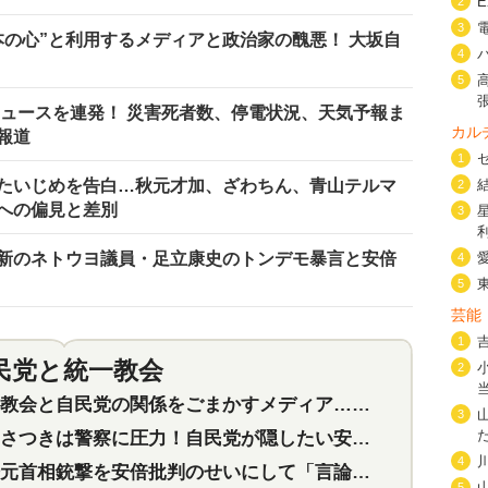
2
3
本の心”と利用するメディアと政治家の醜悪！ 大坂自
4
5
ニュースを連発！ 災害死者数、停電状況、天気予報ま
カル
報道
1
たいじめを告白…秋元才加、ざわちん、青山テルマ
2
への偏見と差別
3
新のネトウヨ議員・足立康史のトンデモ暴言と安倍
4
5
芸能
1
民党と統一教会
特集
2
2
会と自民党の関係をごまかすメディア…民放は有田芳生に発言自粛を要求
3
つきは警察に圧力！自民党が隠したい安倍元首相と統一教会の深い関係
4
首相銃撃を安倍批判のせいにして「言論封殺」に利用する自民党応援団
5