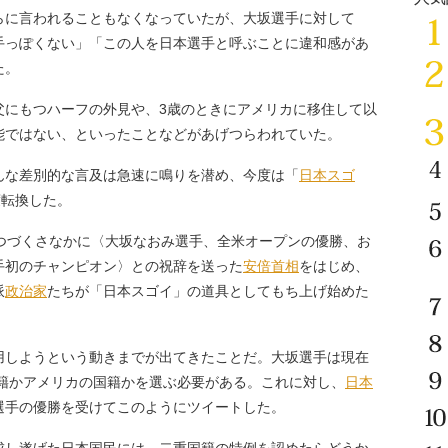
に言われることもなくなっていたが、大坂選手に対して
手っぽくない」「この人を日本選手と呼ぶことに違和感があ
た。
父にもつハーフの外見や、3歳のときにアメリカに移住して以
能ではない、といったことなどがあげつらわれていた。
な差別的な言及は急速に鳴りを潜め、今度は「
日本スゴ
度転換した。
つづくさなかに〈大坂なおみ選手、全米オープンの優勝、お
手初のチャンピオン〉との祝辞を送った
安倍首相
をはじめ、
派
政治家
たちが「日本スゴイ」の道具としてもち上げ始めた
しようという動きまでが出てきたことだ。大坂選手は現在
国籍かアメリカの国籍かを選ぶ必要がある。これに対し、
日本
選手の優勝を受けてこのようにツイートした。