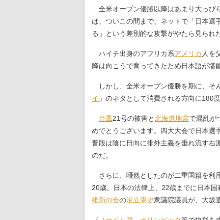
全米オープン優勝以降はあまり大っぴら
は、ついこの間まで、ネットで「日本選
る」という差別的な攻撃がやたら見られ
ハイチ出身のアフリカ系
アメリカ
人を
降は向こうで育ってきたため日本語が堪
しかし、全米オープン優勝を期に、そん
イ
」のネタとして消費される方向に180
台風
21号の被害と
北海道地震
で混乱が
めでとうございます。四大大会で日本選
普段は陰に日向に排外主義を垂れ流す右
のだ。
さらに、唖然としたのが二重国籍を利用
20歳。日本の法律上、22歳までに日本
維新の会
の
足立康史
衆議院議員が、大坂