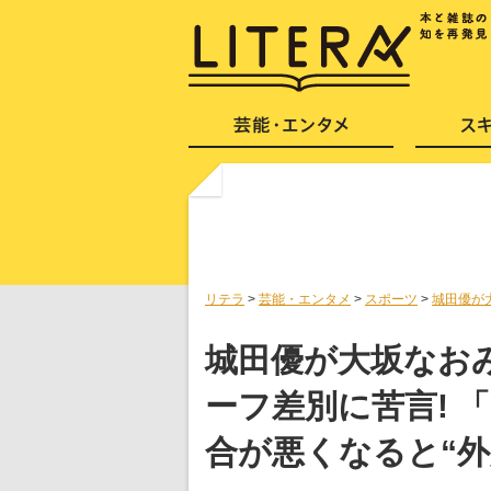
リテラ
>
芸能・エンタメ
>
スポーツ
>
城田優が
城田優が大坂なお
ーフ差別に苦言! 
合が悪くなると“外