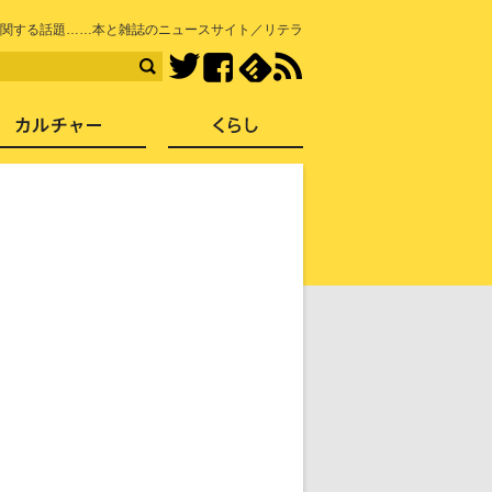
知を再発見
関する話題……本と雑誌のニュースサイト／リテラ
Facebook
feedly
RSS
Twitter
ス
社会
カルチャー
くらし