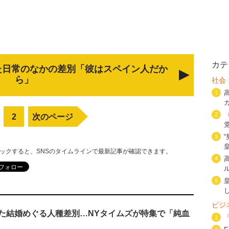
カテ
た日常のなかの差別「彼はスペイン人だか
ら」
社会
1
2
2
次のページ
3
リックすると、SNSのタイムラインで最新記事が確認できます。
4
5
ビジ
た結婚めぐる人種差別…NYタイムズが特集で「純血
1