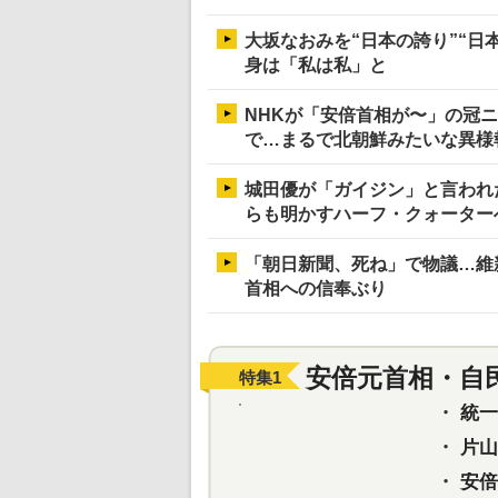
大坂なおみを“日本の誇り”“日
身は「私は私」と
NHKが「安倍首相が〜」の冠
で…まるで北朝鮮みたいな異様
城田優が「ガイジン」と言われ
らも明かすハーフ・クォーター
「朝日新聞、死ね」で物議…維
首相への信奉ぶり
安倍元首相・自
特集
1
・
統一教
・
片山さ
・
安倍元