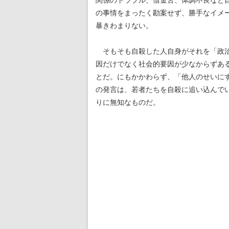
関係のトラブル、借金苦、体調不良など
の事情をまったく勘案せず、勝手なイメ
暴きわまりない。
そもそも自殺した人自身がそれを「政治
因だけでなく社会的要因が少なからずあ
とだ。にもかかわらず、「他人のせいに
の発言は、若者たちを自殺に追い込んで
りに無知なものだ。