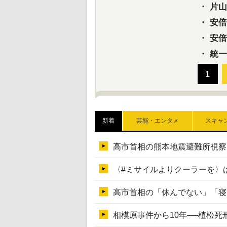
・
片山さ
・
安倍元
・
安倍晋
・
統一
新着
芸能・エンタメ
スキャ