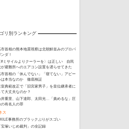
ゴリ別ランキング
高市首相の熊本地震視察は北朝鮮並みのプロパ
ガンダ！
〈#ミサイルよりクーラーを〉は正しい 自民
党が避難所へのエアコン設置を遅らせてきた
高市首相の「休んでない」「寝てない」アピー
ルは本当なのか 徹底検証
皇室典範改正で「旧宮家男子」を皇位継承者に
して大丈夫なのか？
糸井重里、山下達郎、太田光…「責めるな」圧
力の有名人の罪
ネス
東京五輪強行開催特別企画 大ウソだら
EXILE事務所のブラックぶりがスゴい
・
五輪入場行進にすぎやまこういちの曲、杉田水脈のLGB
「宝塚いじめ裁判」の全記録