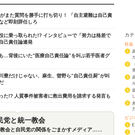
相がまた質問を勝手に打ち切り！ 「自主避難は自己責
など即刻辞任しろ
カテ
役に乗っ取られた!? インタビューで「努力は格差で
自己責任論連発
社会
1
も…背後にいた“医療自己責任論”を叫ぶ若手医者グ
2
川豊だけじゃない、麻生、曽野ら“自己責任厨”が叫
3
だ
4
った!? 人質事件被害者に救出費用を請求する発言も
5
ビジ
民党と統一教会
特集
2
1
会と自民党の関係をごまかすメディア…民放は有田芳生に発言自粛を要求
2