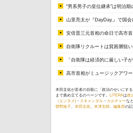
本田圭佑が若者の自殺に「政治のせいにする
まで責め立てるのページです。
LITERA
は
政
（エンタメ)
・
スキャンダル
・
カルチャー
な
曽野綾子
、
本田圭佑
、
米津玄師
、
編集部
の記