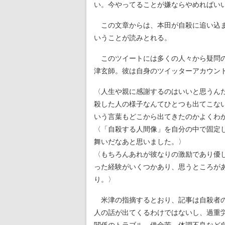
い。今やってることが嫌ならやめればい
この文章からは、本田が自殺に追い込ま
いうことが読みとれる。
このツイートには多くの人々から疑問の
津玄師。彼は自身のツイッターアカウン
〈人生や親に感謝するのはいいと思うん
殺した人の様子なんてひとつも出てこな
いう言葉もどこから出てきたのかよくわ
〈「自殺する人間像」を自分の中で固定
舞いだなあと思いました。〉
〈もちろんあれが彼なりの激励であり優
った経験がいくつかあり、思うところが
り。〉
米津の指摘するとおり、記事は自殺者の
人の話が出てくるわけではないし、過重