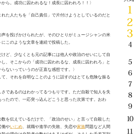
いから。成功に囚われるな！成長に囚われろ！！〉
れた人たちを「自己責任」で片付けようとしているのだと
声を投げかけられたが、そのひとりがミュージシャンの米
トにこのような文章を連続で投稿した。
だけど、少なくとも元の記事には他人や政治のせいにして自
いし、そこからの「成功に囚われるな、成長に囚われろ」と
からないっていうのが正直な感想です。〉
して、それを自明なことのように話すのはとても危険な振る
しさであるのはわかってるつもりです。ただ自殺で知人を失
あったので、一応突っ込んどこうと思った次第です。おわ
数を伝えているだけで、「政治のせい」と言って自殺した
労働や
いじめ
、就職や進学の失敗、失恋や
家族
問題など人間