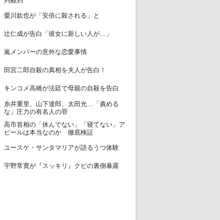
判殺到
12
愛川欽也が「安倍に殺される」と
13
辻仁成が告白「彼女に新しい人が…」
14
嵐メンバーの意外な恋愛事情
15
田宮二郎自殺の真相を夫人が告白！
16
キンコメ高橋が法廷で母親の自殺を告白
糸井重里、山下達郎、太田光…「責める
17
な」圧力の有名人の罪
高市首相の「休んでない」「寝てない」ア
18
ピールは本当なのか 徹底検証
19
ユースケ・サンタマリアが語るうつ体験
20
宇野常寛が『スッキリ』クビの裏側暴露