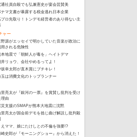
・
大ウソだらけの東京五輪！ 安倍・菅・森はどんな嘘を
電通社員自殺でも弘兼憲史が宴会芸賛美
パナマ文書が暴露する税金逃れ日本企業
・
五輪サッカー・久保建英が南アの陽性者に「僕らに損ではない」
高プロ先取り！トンデモ経営者のあり得ない主
・
五輪関係者が入国当日、築地を散歩！
張
・
五輪でIOCラウンジ以外にVIPルーム、広告代理店は物品購入
チャー
星野源がエッセイで明かしていた音楽が政治に
利用される危険性
熊本地震で「朝鮮人が毒を」ヘイトデマ
朝井リョウ、会社やめるってよ！
伊坂幸太郎が直木賞にブチキレ！
埼玉は消費文化のトップランナー
山里亮太が『銀河の一票』を賞賛し批判を受け
た理由
震災支援のSMAPが熊本大地震に沈黙
山里亮太が国会前デモを捻じ曲げ解説し批判殺
到
りえママ、娘にたけしとの不倫を強要!?
田崎史郎が『モーニングショー』から消えた！