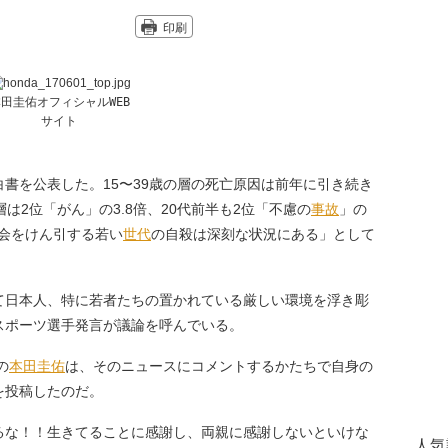
印刷
田圭佑オフィシャルWEB
サイト
白書を公表した。15〜39歳の層の死亡原因は前年に引き続き
は2位「がん」の3.8倍、20代前半も2位「不慮の
事故
」の
社会をけん引する若い
世代
の自殺は深刻な状況にある」として
日本人、特に若者たちの置かれている厳しい環境を浮き彫
スポーツ選手発言が議論を呼んでいる。
の
本田圭佑
は、そのニュースにコメントするかたちで自身の
を投稿したのだ。
るな！！生きてることに感謝し、両親に感謝しないといけな
人気