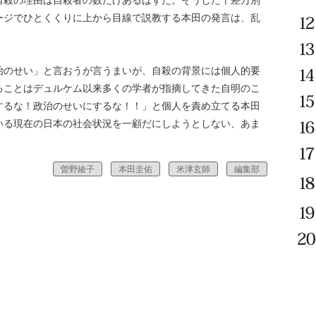
自殺の理由は自殺者の数だけあるはずだ。そうした千差万別
ージでひとくくりに上から目線で説教する本田の発言は、乱
のせい」と言おうが言うまいが、自殺の背景には個人的要
ることはデュルケム以来多くの学者が指摘してきた自明のこ
するな！政治のせいにするな！！」と個人を責め立てる本田
いる現在の日本の社会状況を一顧だにしようとしない、あま
曽野綾子
本田圭佑
米津玄師
編集部