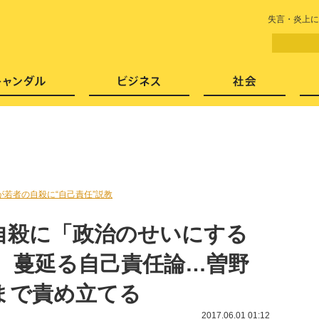
LITERA／リテラ 本と雑誌の
失言・炎上に
芸能・エンタメ
スキャンダル
ビジネ
が若者の自殺に“自己責任”説教
自殺に「政治のせいにする
！ 蔓延る自己責任論…曽野
まで責め立てる
2017.06.01 01:12