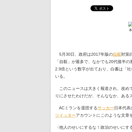
本
5月30日、政府は2017年版の
自殺
対策
「自殺」が最多で、なかでも20代後半の層
2.9倍という数字が出ており、白書は「
いる。
このニュースは大きく報道され、改めて
りにさせたわけだが、そんななか、ある
ACミランを退団する
サッカー
日本代表
ツイッター
アカウントにこのような文章
〈他人のせいにするな！政治のせいにす