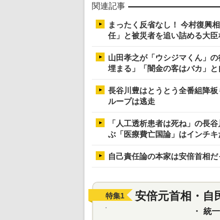
関連記事
まったく反省なし！ 今村復興
任」と被災者を追い詰める大臣
山田孝之が「ウシジマくん」の
埋まる」「闇金の客はバカ」と
長谷川豊はとうとう全番組降板
ループは逃走
「人工透析患者は死ね」の長谷
ぶ「医療費亡国論」はインチキ
自己責任論の本家は安倍首相だ
安倍元首相・自
特集
1
・
統一教