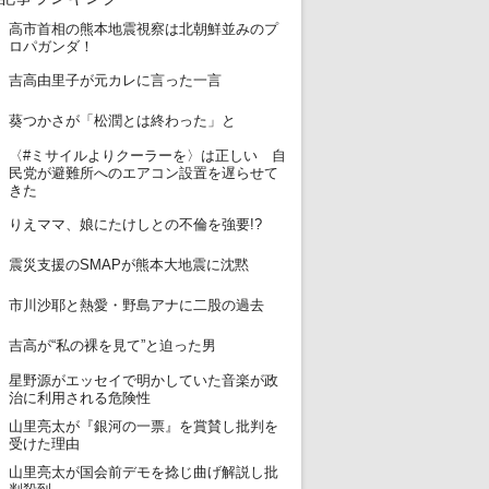
高市首相の熊本地震視察は北朝鮮並みのプ
1
ロパガンダ！
2
吉高由里子が元カレに言った一言
3
葵つかさが「松潤とは終わった」と
〈#ミサイルよりクーラーを〉は正しい 自
4
民党が避難所へのエアコン設置を遅らせて
きた
5
りえママ、娘にたけしとの不倫を強要!?
6
震災支援のSMAPが熊本大地震に沈黙
7
市川沙耶と熱愛・野島アナに二股の過去
8
吉高が“私の裸を見て”と迫った男
星野源がエッセイで明かしていた音楽が政
9
治に利用される危険性
山里亮太が『銀河の一票』を賞賛し批判を
10
受けた理由
山里亮太が国会前デモを捻じ曲げ解説し批
11