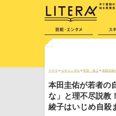
リテラ
>
スキャンダル
>
失言・炎上
>
本田圭祐
本田圭佑が若者の
な」と理不尽説教
綾子はいじめ自殺