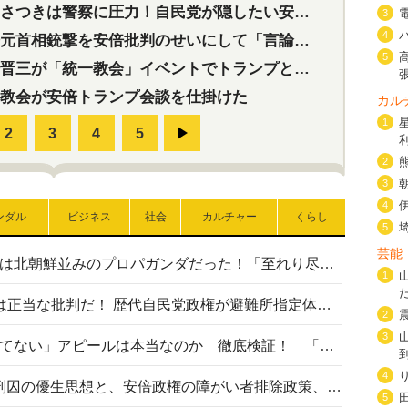
つきは警察に圧力！自民党が隠したい安倍元首相と統一教会の深い関係
3
4
首相銃撃を安倍批判のせいにして「言論封殺」に利用する自民党応援団
5
三が「統一教会」イベントでトランプと演説！同性婚や夫婦別姓を攻撃
教会が安倍トランプ会談を仕掛けた
カル
1
2
3
4
ンダル
ビジネス
社会
カルチャー
くらし
5
芸能
高市首相の熊本地震避難所視察は北朝鮮並みのプロパガンダだった！「至れり尽くせり」の選ばれた避難所の一方で実態は…
1
〈#ミサイルよりクーラーを〉は正当な批判だ！ 歴代自民党政権が避難所指定体育館へのエアコン設置を遅らせてきた客観的事実
2
3
高市首相の「休んでない」「寝てない」アピールは本当なのか 徹底検証！ 「資料読み込み」「アイロンがけ」も矛盾だらけ…
4
相模原事件から10年──植松死刑囚の優生思想と、安倍政権の障がい者排除政策、右派勢力の差別主義との関係を改めて問う
5