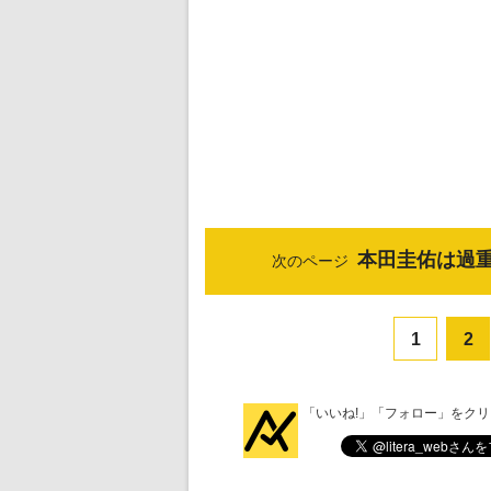
本田圭佑は過
次のページ
1
2
「いいね!」「フォロー」をク