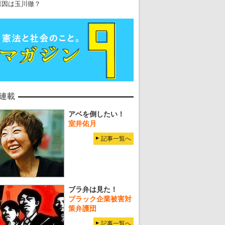
原因は玉川徹？
連載
アベを倒したい！
室井佑月
記事一覧へ
ブラ弁は見た！
ブラック企業被害対
策弁護団
記事一覧へ