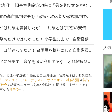
“男系男子の皇位継承”は明治期の創作！ 旧皇室典範策定時に「男を尊び女を卑むの慣習、人民の脳髄」とトンデモ論で女性天皇を否定
山里亮太が『DayDay.』で国会前の高市批判デモを「政策への反対や政権批判でない」と捻じ曲げ解説 デモ参加者から批判殺到
安倍晋三元首相の命日で高市首相は功績を賞賛したが……功績とは“真逆”の安倍元首相のトンデモ発言を振り返る
自衛隊リクルートは貧困層狙い撃ちだけではなかった！ 小学生にまで「自衛官勧誘」目的のパンフレット作成
人気
「自衛隊は経済的に厳しい子が」は間違ってない！ 貧困層を標的にした自衛隊員募集、やす子、山上被告も…日本でも進む“経済的徴兵制”
高市首相がミュージックアワードに登壇で「音楽を政治利用するな」と非難殺到！ MAJの国策的本質を批判する声も
な」と理不尽説教！ 蔓延る自己責任論…曽野綾子はいじめ自殺
治
・
マスコミ
・
ジャーナリズム
・
オピニオン
・
社会問題
や
芸能
ど
社会
で話題のニュースを本や雑誌から掘り起こすサイトです。
事なら
リテラ
へ。