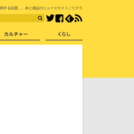
知を再発見
関する話題……本と雑誌のニュースサイト／リテラ
Facebook
feedly
RSS
Twitter
ス
社会
カルチャー
くらし