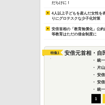
だらけに！
4人以上子どもを産んだ女性を
りにグロテスクな少子化対策
安倍首相の「教育無償化」公約
等教育はただの借金制度に
安倍元首相・自
特集
1
・
統一教
・
片山さ
・
安倍元
・
安倍晋
・
統一