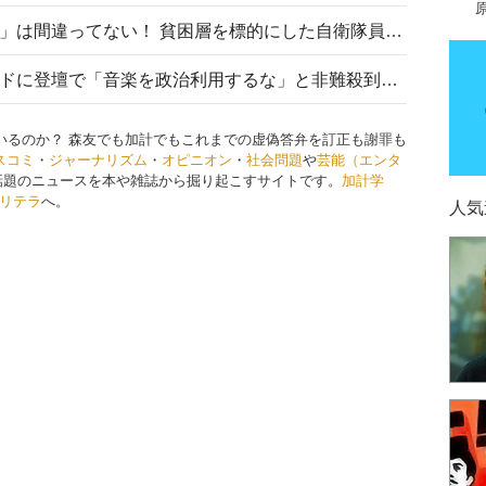
「自衛隊は経済的に厳しい子が」は間違ってない！ 貧困層を標的にした自衛隊員募集、やす子、山上被告も…日本でも進む“経済的徴兵制”
高市首相がミュージックアワードに登壇で「音楽を政治利用するな」と非難殺到！ MAJの国策的本質を批判する声も
ているのか？ 森友でも加計でもこれまでの虚偽答弁を訂正も謝罪も
スコミ
・
ジャーナリズム
・
オピニオン
・
社会問題
や
芸能（エンタ
話題のニュースを本や雑誌から掘り起こすサイトです。
加計学
リテラ
へ。
人気