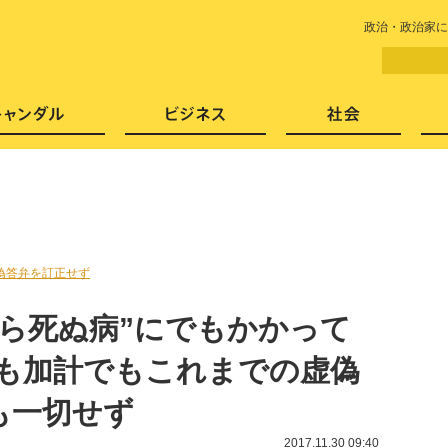
LITERA／リテラ 本と雑誌の
政治・政治家に
芸能・エンタメ
スキャンダル
ビジネ
偽答弁を訂正せず
たら死ぬ病”にでもかかって
でも加計でもこれまでの虚偽
も一切せず
2017.11.30 09:40