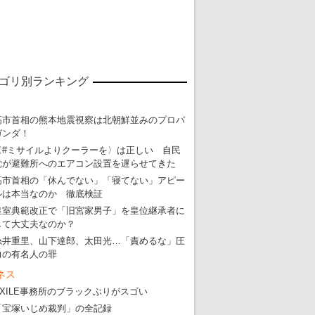
ゴリ別ランキング
高市首相の熊本地震視察は北朝鮮並みのプロパ
ガンダ！
〈#ミサイルよりクーラーを〉は正しい 自民
東京五輪強行開催特別企画 大ウソだら
党が避難所へのエアコン設置を遅らせてきた
・
五輪入場行進にすぎやまこういちの曲、杉田水脈のLGB
高市首相の「休んでない」「寝てない」アピー
ルは本当なのか 徹底検証
・
大ウソだらけの東京五輪！ 安倍・菅・森はどんな嘘を
皇室典範改正で「旧宮家男子」を皇位継承者に
・
五輪サッカー・久保建英が南アの陽性者に「僕らに損ではない」
して大丈夫なのか？
糸井重里、山下達郎、太田光…「責めるな」圧
・
五輪関係者が入国当日、築地を散歩！
力の有名人の罪
・
五輪でIOCラウンジ以外にVIPルーム、広告代理店は物品購入
ネス
EXILE事務所のブラックぶりがスゴい
「宝塚いじめ裁判」の全記録