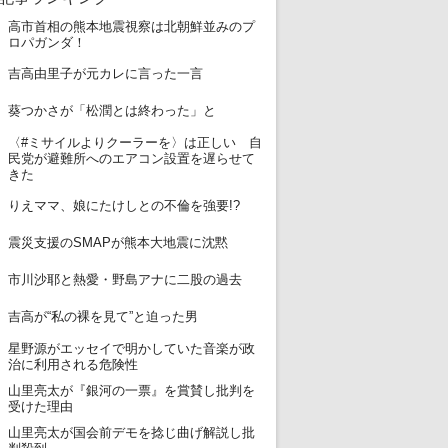
高市首相の熊本地震視察は北朝鮮並みのプ
1
ロパガンダ！
2
吉高由里子が元カレに言った一言
3
葵つかさが「松潤とは終わった」と
〈#ミサイルよりクーラーを〉は正しい 自
4
民党が避難所へのエアコン設置を遅らせて
きた
5
りえママ、娘にたけしとの不倫を強要!?
6
震災支援のSMAPが熊本大地震に沈黙
7
市川沙耶と熱愛・野島アナに二股の過去
8
吉高が“私の裸を見て”と迫った男
星野源がエッセイで明かしていた音楽が政
9
治に利用される危険性
山里亮太が『銀河の一票』を賞賛し批判を
10
受けた理由
山里亮太が国会前デモを捻じ曲げ解説し批
11