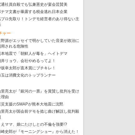
電通社員自殺でも弘兼憲史が宴会芸賛美
パナマ文書が暴露する税金逃れ日本企業
高プロ先取り！トンデモ経営者のあり得ない主
張
チャー
星野源がエッセイで明かしていた音楽が政治に
利用される危険性
熊本地震で「朝鮮人が毒を」ヘイトデマ
朝井リョウ、会社やめるってよ！
伊坂幸太郎が直木賞にブチキレ！
埼玉は消費文化のトップランナー
山里亮太が『銀河の一票』を賞賛し批判を受け
た理由
震災支援のSMAPが熊本大地震に沈黙
山里亮太が国会前デモを捻じ曲げ解説し批判殺
到
りえママ、娘にたけしとの不倫を強要!?
田崎史郎が『モーニングショー』から消えた！