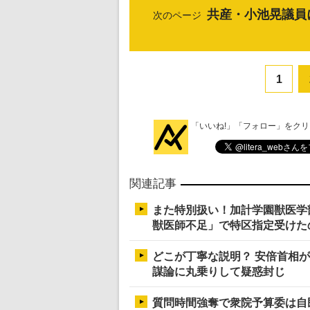
共産・小池晃議員
次のページ
1
「いいね!」「フォロー」をク
関連記事
また特別扱い！加計学園獣医学
獣医師不足」で特区指定受けた
どこが丁寧な説明？ 安倍首相
謀論に丸乗りして疑惑封じ
質問時間強奪で衆院予算委は自