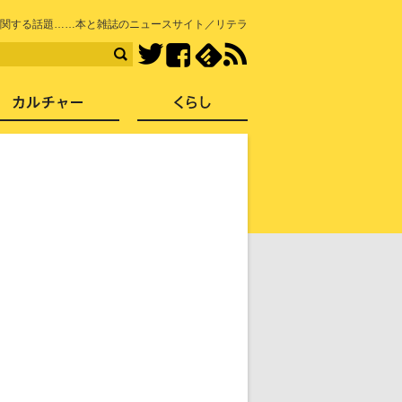
知を再発見
関する話題……本と雑誌のニュースサイト／リテラ
Facebook
feedly
RSS
Twitter
ス
社会
カルチャー
くらし