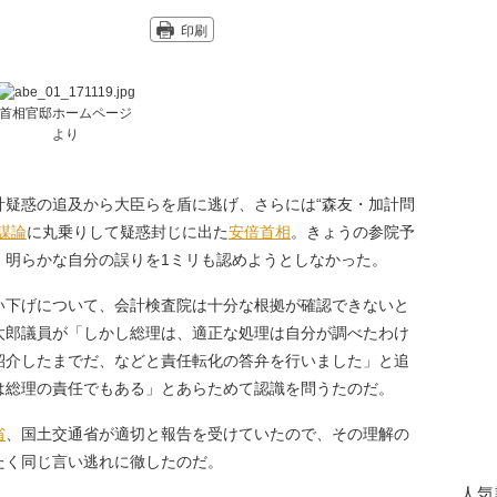
印刷
首相官邸ホームページ
より
計疑惑の追及から大臣らを盾に逃げ、さらには“森友・加計問
謀論
に丸乗りして疑惑封じに出た
安倍首相
。きょうの参院予
、明らかな自分の誤りを1ミリも認めようとしなかった。
い下げについて、会計検査院は十分な根拠が確認できないと
太郎議員が「しかし総理は、適正な処理は自分が調べたわけ
紹介したまでだ、などと責任転化の答弁を行いました」と追
は総理の責任でもある」とあらためて認識を問うたのだ。
省
、国土交通省が適切と報告を受けていたので、その理解の
たく同じ言い逃れに徹したのだ。
人気