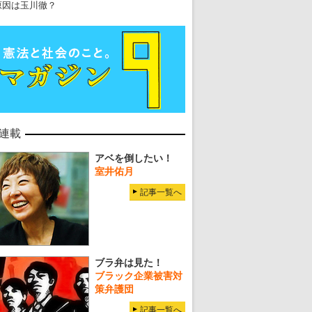
原因は玉川徹？
連載
アベを倒したい！
室井佑月
記事一覧へ
ブラ弁は見た！
ブラック企業被害対
策弁護団
記事一覧へ