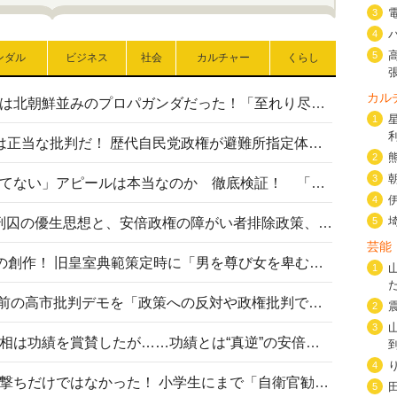
3
4
5
ンダル
ビジネス
社会
カルチャー
くらし
カル
高市首相の熊本地震避難所視察は北朝鮮並みのプロパガンダだった！「至れり尽くせり」の選ばれた避難所の一方で実態は…
1
〈#ミサイルよりクーラーを〉は正当な批判だ！ 歴代自民党政権が避難所指定体育館へのエアコン設置を遅らせてきた客観的事実
2
3
高市首相の「休んでない」「寝てない」アピールは本当なのか 徹底検証！ 「資料読み込み」「アイロンがけ」も矛盾だらけ…
4
相模原事件から10年──植松死刑囚の優生思想と、安倍政権の障がい者排除政策、右派勢力の差別主義との関係を改めて問う
5
芸能
“男系男子の皇位継承”は明治期の創作！ 旧皇室典範策定時に「男を尊び女を卑むの慣習、人民の脳髄」とトンデモ論で女性天皇を否定
1
山里亮太が『DayDay.』で国会前の高市批判デモを「政策への反対や政権批判でない」と捻じ曲げ解説 デモ参加者から批判殺到
2
3
安倍晋三元首相の命日で高市首相は功績を賞賛したが……功績とは“真逆”の安倍元首相のトンデモ発言を振り返る
4
自衛隊リクルートは貧困層狙い撃ちだけではなかった！ 小学生にまで「自衛官勧誘」目的のパンフレット作成
5