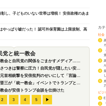
表彰し、子どものいない世帯は増税！ 安倍政権のあま
カテ
はやっぱり嘘だった！ 認可外保育園は上限規制、高
社会
1
2
民党と統一教会
特集
2
会と自民党の関係をごまかすメディア…民放は有田芳生に発言自粛を要求
3
つきは警察に圧力！自民党が隠したい安倍元首相と統一教会の深い関係
4
首相銃撃を安倍批判のせいにして「言論封殺」に利用する自民党応援団
5
三が「統一教会」イベントでトランプと演説！同性婚や夫婦別姓を攻撃
教会が安倍トランプ会談を仕掛けた
ビジ
1
2