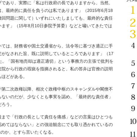
であり、実際に「私は行政府の長でありますから、当然、
、最終的に責任を負うのは私であります」（2015年6月18
撤回問題に関して）いずれにいたしましても、最終的な責任
ます」（15年8月10日参院予算委）などと嘯いてきたでは
ては、財務省や国土交通省から、法令等に基づき適正に手
定がなされた旨、既に説明しているところであります」（17
いた。「国有地売却は適正適切」という事務方の主張で批判を
査院から行政の瑕疵を指摘されると、私の答弁は官僚の説明
もほどがある。
第二次政権以降、相次ぐ政権中枢のスキャンダルや閣僚不
もないのだが、少なくとも事実を認め、「最終的な責任者」
だろう。
後まで「行政の長として責任を痛感」などの言葉はひとつも
認めてはならない」との強迫観念にでも取り憑かれているの
るのか、とすら言いたくなる。