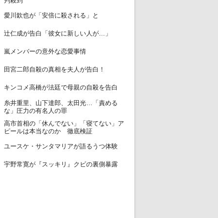
判殺到
12
愛川欽也が「安倍に殺される」と
13
辻仁成が告白「彼女に新しい人が…」
14
嵐メンバーの意外な恋愛事情
15
田宮二郎自殺の真相を夫人が告白！
16
キンコメ高橋が法廷で母親の自殺を告白
糸井重里、山下達郎、太田光…「責める
17
な」圧力の有名人の罪
高市首相の「休んでない」「寝てない」ア
18
ピールは本当なのか 徹底検証
19
ユースケ・サンタマリアが語るうつ体験
20
宇野常寛が『スッキリ』クビの裏側暴露