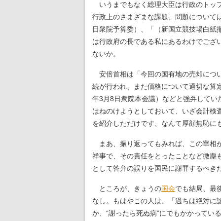
いうまでもなく総理大臣は行政のトップ
行政上のさまざまな課題、問題については
日衆院予算委）、「（新国立競技場白紙
は行政府の長である私にあるわけでござい
ないか。
安倍首相は「今回の国有地の売却につい
続が行われ、また価格について適切な算
年3月8日衆院本会議）などと強弁して
はねのけようとしておいて、いざ会計検
を紹介しただけです、なんて厚顔無恥に
まあ、振り返ってもみれば、この宰相が
祥事で、その責任をとったことなど微塵
として答弁の誤りを国民に謝罪するべき
ところが、きょうの
国会
でも結局、最
なし。もはやこの人は、「過ちは絶対に
か、“謝ったら死ぬ病”にでもかかってい