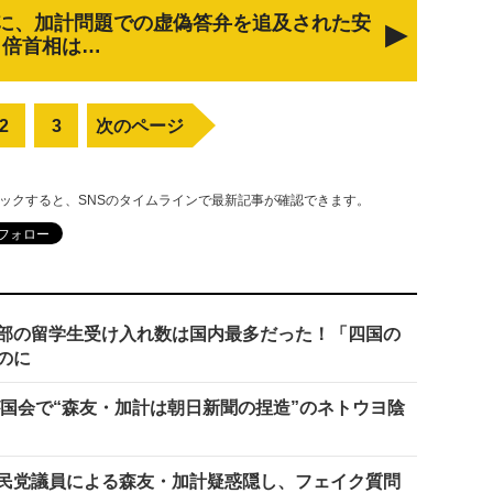
に、加計問題での虚偽答弁を追及された安
倍首相は…
2
3
次のページ
リックすると、SNSのタイムラインで最新記事が確認できます。
部の留学生受け入れ数は国内最多だった！「四国の
のに
が国会で“森友・加計は朝日新聞の捏造”のネトウヨ陰
民党議員による森友・加計疑惑隠し、フェイク質問