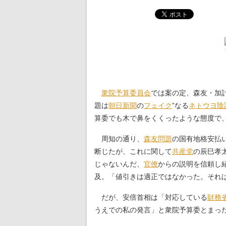
衆院予算委員会
では案の定、森友・加
題は
朝日新聞
の
フェイク
”なる
ネトウヨ
陰
算委でも木で鼻をくくったような態度で
周知の通り、
森友問題
の国有地格安払
断じたが、これに関して
共産党
の辰巳孝
じゃないんだ、
官僚
からの説明を信頼し
及。「値引きは適正ではなかった。それ
だが、安倍首相は「対応している
財務
うえでの私の発言」と衆院予算委とまっ