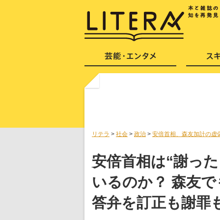
リテラ
>
社会
>
政治
>
安倍首相、森友加計の虚
安倍首相は“謝っ
いるのか？ 森友
答弁を訂正も謝罪