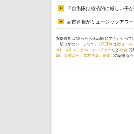
安倍首相は“謝ったら死ぬ病”にでもかかっ
一切せずのページです。
LITERA
は
政治
・
マ
メ)
・
スキャンダル
・
カルチャー
など
社会
で
園
、
安倍晋三
、
森友学園
、
編集部
の記事なら