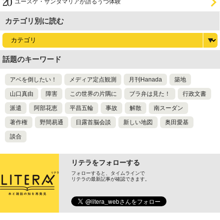
ユースケ・サンタマリアが語るうつ体験
カテゴリ別に読む
話題のキーワード
アベを倒したい！
メディア定点観測
月刊Hanada
築地
山口真由
障害
この世界の片隅に
ブラ弁は見た！
行政文書
派遣
阿部花恵
平昌五輪
事故
解散
南スーダン
著作権
野間易通
日露首脳会談
新しい地図
奥田愛基
談合
リテラをフォローする
フォローすると、タイムラインで
リテラの最新記事が確認できます。