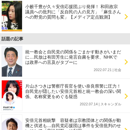
小籔千豊が久々安倍応援団ぶり発揮！ 和田政宗
議員への批判に「反自民の人の見方」「麻生さん
への野党の質問も変」【メディア定点観測】
話題の記事
統一教会と自民党の関係をごまかす動きがいまだ
に…民放は有田芳生に発言自粛を要求、NHKで
は政界への言及がタブーに
2022.07.21 | 社会
片山さつきは警察庁長官を使い奈良県警に圧力！
自民党が隠したい安倍元首相と統一教会の深い関
係、名称変更をめぐる疑惑
2022.07.14 | スキャンダル
安倍元首相銃撃 容疑者は宗教団体との関係が動
機と供述も…自民党応援団は事件を安倍批判のせ