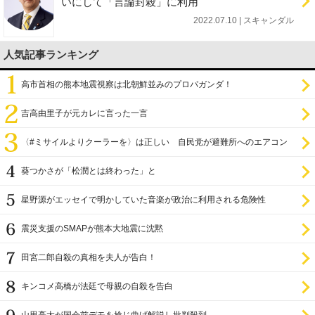
いにして「言論封殺」に利用
2022.07.10 | スキャンダル
人気記事ランキング
高市首相の熊本地震視察は北朝鮮並みのプロパガンダ！
吉高由里子が元カレに言った一言
〈#ミサイルよりクーラーを〉は正しい 自民党が避難所へのエアコン
設置を遅らせてきた
葵つかさが「松潤とは終わった」と
星野源がエッセイで明かしていた音楽が政治に利用される危険性
震災支援のSMAPが熊本大地震に沈黙
田宮二郎自殺の真相を夫人が告白！
キンコメ高橋が法廷で母親の自殺を告白