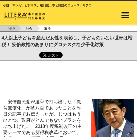
小説、マンガ、ビジネス、週刊誌…本と雑誌のニュース／リテラ
リテラ
社会
政治
4人以上子どもを産んだ女性を表彰し、子どものいない世帯は増
税！ 安倍政権のあまりにグロテスクな少子化対策
安倍自民党が選挙で打ち出した「教
育無償化」が嘘八百であったことを昨
日の記事でお伝えしたが、じつはもう
ひとつ、政府がとんでもないプランを
ぶち上げた。 2018年度税制改正の主
要テーマである所得税改革において、