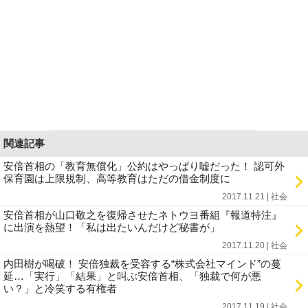
関連記事
安倍首相の「教育無償化」公約はやっぱり嘘だった！ 認可外
保育園は上限規制、高等教育はただの借金制度に
2017.11.21 | 社会
安倍首相が山口敬之を復帰させたネトウヨ番組『報道特注』
に出演を熱望！「私は出たいんだけど秘書が」
2017.11.20 | 社会
内田樹が喝破！ 安倍独裁を受容する“株式会社マインド”の蔓
延…「実行」「結果」と叫ぶ安倍首相、「独裁で何が悪
い？」と冷笑する有権者
2017.11.19 | 社会