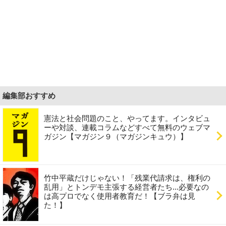
編集部おすすめ
憲法と社会問題のこと、やってます。インタビュ
ーや対談、連載コラムなどすべて無料のウェブマ
ガジン【マガジン９（マガジンキュウ）】
竹中平蔵だけじゃない！「残業代請求は、権利の
乱用」とトンデモ主張する経営者たち...必要なの
は高プロでなく使用者教育だ！【ブラ弁は見
た！】