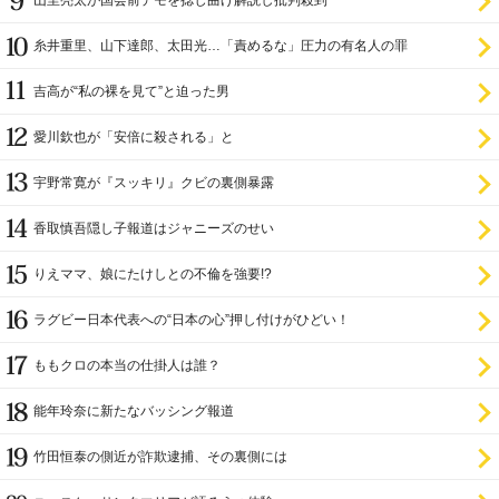
山里亮太が国会前デモを捻じ曲げ解説し批判殺到
糸井重里、山下達郎、太田光…「責めるな」圧力の有名人の罪
吉高が“私の裸を見て”と迫った男
愛川欽也が「安倍に殺される」と
宇野常寛が『スッキリ』クビの裏側暴露
香取慎吾隠し子報道はジャニーズのせい
りえママ、娘にたけしとの不倫を強要!?
ラグビー日本代表への“日本の心”押し付けがひどい！
ももクロの本当の仕掛人は誰？
能年玲奈に新たなバッシング報道
竹田恒泰の側近が詐欺逮捕、その裏側には