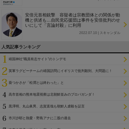
安倍元首相銃撃 容疑者は宗教団体との関係が動
機と供述も…自民党応援団は事件を安倍批判のせ
いにして「言論封殺」に利用
2022.07.10 | スキャンダル
人気記事ランキング
靖国神社“職員有志サイト”のトンデモ
英軍ラグビーチームの靖国訪問にイギリスで批判殺到、大問題に！
葵つかさが「松潤とは終わった」と
高市首相の熊本地震視察は北朝鮮並みのプロパガンダ！
黒澤明、丸山眞男、志賀直哉も朝鮮人虐殺を証言
市川沙耶と熱愛・野島アナに二股の過去