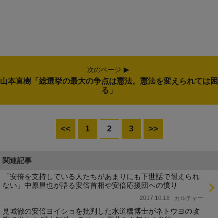
次のページ
山本直樹「総選挙の最大の争点は憲法。憲法を変えられては困
る」
<<
1
2
3
>>
関連記事
「安倍を支持している人たちがあまりにも下世話で耐えられ
ない」中原昌也が語る安倍首相や安倍応援団への憤り
2017.10.18 | カルチャー
見城徹の安倍ヨイショを批判した水道橋博士がネトウヨの攻