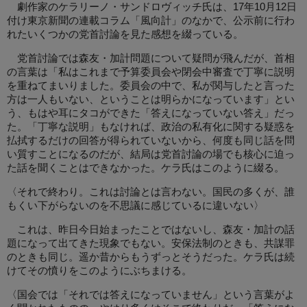
劇作家のケラリーノ・サンドロヴィッチ氏は、17年10月12日
付け東京新聞の連載コラム「風向計」のなかで、公示前に行わ
れたいくつかの党首討論を見た感想を綴っている。
党首討論では森友・加計問題について疑問が飛んだが、首相
の言葉は「私はこれまで予算委員会や閉会中審査で丁寧に説明
を重ねてまいりました。委員会の中で、私が関与したと言った
方は一人もいない、ということは明らかになっています」とい
う、もはや耳にタコができた「答えになっていない答え」だっ
た。「丁寧な説明」もなければ、政治の私有化に関する疑惑を
払拭するだけの回答が得られていないから、何度も同じ話を問
い質すことになるのだが、結局は党首討論の場でも核心に迫っ
た話を聞くことはできなかった。ケラ氏はこのように綴る。
〈それで終わり。これは討論とは言わない。国民の多くが、誰
もくい下がらないのを不思議に感じているに違いない〉
これは、昨日今日始まったことではないし、森友・加計の話
題になって出てきた現象でもない。安保法制のときも、共謀罪
のときも同じ。遥か昔からもうずっとそうだった。ケラ氏は続
けてその憤りをこのようにぶちまける。
〈国会では「それでは答えになっていません」という言葉がよ