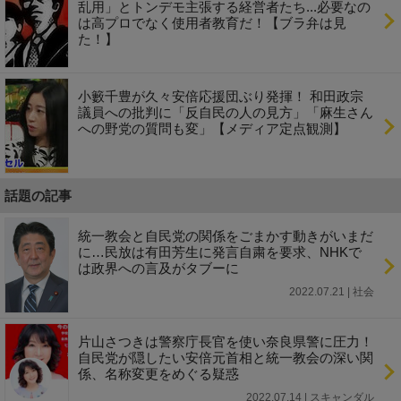
乱用」とトンデモ主張する経営者たち...必要なの
は高プロでなく使用者教育だ！【ブラ弁は見
た！】
小籔千豊が久々安倍応援団ぶり発揮！ 和田政宗
議員への批判に「反自民の人の見方」「麻生さん
への野党の質問も変」【メディア定点観測】
話題の記事
統一教会と自民党の関係をごまかす動きがいまだ
に…民放は有田芳生に発言自粛を要求、NHKで
は政界への言及がタブーに
2022.07.21 | 社会
片山さつきは警察庁長官を使い奈良県警に圧力！
自民党が隠したい安倍元首相と統一教会の深い関
係、名称変更をめぐる疑惑
2022.07.14 | スキャンダル