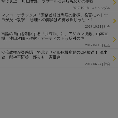
撃で炎上！ 町山智浩、ラサール石井らも怒りの参戦
2017.10.18 | スキャンダル
マツコ・デラックス「安倍首相は馬鹿の象徴」発言にネトウ
ヨが炎上攻撃！ 総理への揶揄は名誉毀損じゃない！
2017.10.11 | 社会
言論の自由を制限する「共謀罪」に、アジカン後藤、山本直
樹、浅田次郎ら作家・アーティストも反対の声
2017.04.15 | 社会
安倍政権が疑惑隠しで北ミサイル危機扇動のCM放送！ 茂木
健一郎や平野啓一郎らも一斉批判
2017.06.24 | 社会