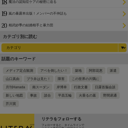
魔法の認知症ケアの秘密に迫る
嵐の暴露本出版！メンバーの不仲話も
相武紗季の結婚相手と暴力団
カテゴリ別に読む
話題のキーワード
メディア定点観測
アベを倒したい！
築地
阿部花恵
派遣
山口真由
ブラ弁は見た！
障害
この世界の片隅に
月刊Hanada
南スーダン
岸博幸
行政文書
日露首脳会談
新しい地図
事故
談合
平昌五輪
火垂るの墓
野間易通
芥川賞
リテラをフォローする
フォローすると、タイムラインで