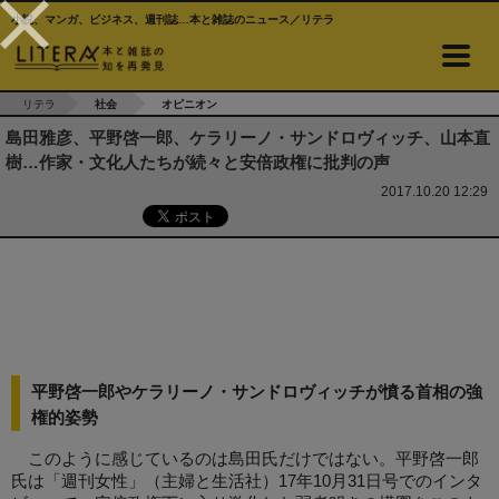
小説、マンガ、ビジネス、週刊誌…本と雑誌のニュース／リテラ
リテラ
社会
オピニオン
島田雅彦、平野啓一郎、ケラリーノ・サンドロヴィッチ、山本直
樹…作家・文化人たちが続々と安倍政権に批判の声
2017.10.20 12:29
平野啓一郎やケラリーノ・サンドロヴィッチが憤る首相の強
権的姿勢
このように感じているのは島田氏だけではない。平野啓一郎
氏は「週刊女性」（主婦と生活社）17年10月31日号でのインタ