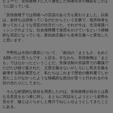
ビューで、安倍政権下に入り激化した弱者叩きの構図をこのよ
うに語っている。
「安倍政権下では弱者への言説のあり方も変わりました。以前
は、金持ちは頑張っているのだからという文脈で、低所得者を
放っておくような否定の仕方だった。それが今は、生活保護バ
ッシングのような、社会保障費で迷惑をかけているという積極
的な否定になっている。新自由主義から全体主義へと変化した
と思います」
平野氏は今回の選挙について、「政治の「まともさ」をめぐ
る闘いだと思うんです」と語る。すなわち、安倍政権は「まと
も」ではなかったということだ。安保法制や共謀罪での審議で
たびたび繰り返された、立憲主義をないがしろにし民主主義を
破壊する国会運営など、私たちはこれまで歴史の教科書でしか
見たことのなかったような独裁的な政治が堂々と行われるのを
目の当たりにしてきた。
そんな絶望的な状況を用意したのは、安倍政権が自分とは異
なる意見をもつ者に対し、まともに対話をしようという姿勢を
見せず、嘘とはぐらかしと権力でねじふせようとしてきたこと
にある。