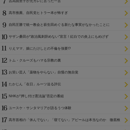
吉高由里子が元カレに言った一言
高市推薦、自民党ヒトラー本が怖すぎ
自民圧勝で統一教会と萩生田めぐる新たな事実がなかったことに
サザン桑田が“政治風刺辞めない”宣言！紅白での炎上にもめげず
りえママ、娘にたけしとの不倫を強要!?
トム・クルーズもハマる宗教の裏
お笑い芸人「薬物をやらない」自慢の無自覚
たかじん「在日」ルーツ迫る評伝
NHKが“押し付け憲法論”否定の番組
ユースケ・サンタマリアが語るうつ体験
高市首相の「休んでない」「寝てない」アピールは本当なのか 徹底検
証