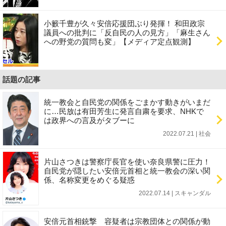
小籔千豊が久々安倍応援団ぶり発揮！ 和田政宗
議員への批判に「反自民の人の見方」「麻生さん
への野党の質問も変」【メディア定点観測】
話題の記事
統一教会と自民党の関係をごまかす動きがいまだ
に…民放は有田芳生に発言自粛を要求、NHKで
は政界への言及がタブーに
2022.07.21 | 社会
片山さつきは警察庁長官を使い奈良県警に圧力！
自民党が隠したい安倍元首相と統一教会の深い関
係、名称変更をめぐる疑惑
2022.07.14 | スキャンダル
安倍元首相銃撃 容疑者は宗教団体との関係が動