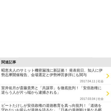
関連記事
昭恵夫人のサミット機密漏洩に新証拠！ 発表前日、知人に伊
勢志摩開催報告、会場選定と伊勢神宮参拝にも関与
2017.04.11 | 社会
室井佑月が斎藤貴男と「共謀罪」を徹底批判！「安倍政権に
逆らう人が片っ端から逮捕される」
2017.03.04 | 社会
ビートたけしが安倍政権の道徳教育を真っ向批判！「道徳を
守れないお前らが道徳を語るな」「日本の道徳観は単なる郷