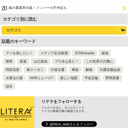
嵐の暴露本出版！メンバーの不仲話も
カテゴリ別に読む
話題のキーワード
アベを倒したい！
メディア定点観測
月刊Hanada
築地
障害
派遣
山口真由
ブラ弁は見た！
この世界の片隅に
阿部花恵
南スーダン
行政文書
事故
解散
日露首脳会談
火垂るの墓
NHKニュース7
新しい地図
平昌五輪
野間易通
談合
リテラをフォローする
フォローすると、タイムラインで
リテラの最新記事が確認できます。