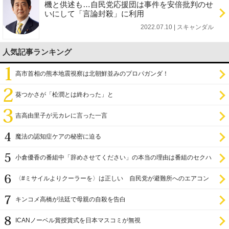
機と供述も…自民党応援団は事件を安倍批判のせ
いにして「言論封殺」に利用
2022.07.10 | スキャンダル
人気記事ランキング
高市首相の熊本地震視察は北朝鮮並みのプロパガンダ！
葵つかさが「松潤とは終わった」と
吉高由里子が元カレに言った一言
魔法の認知症ケアの秘密に迫る
小倉優香の番組中「辞めさせてください」の本当の理由は番組のセクハ
ラ
〈#ミサイルよりクーラーを〉は正しい 自民党が避難所へのエアコン
設置を遅らせてきた
キンコメ高橋が法廷で母親の自殺を告白
ICANノーベル賞授賞式を日本マスコミが無視