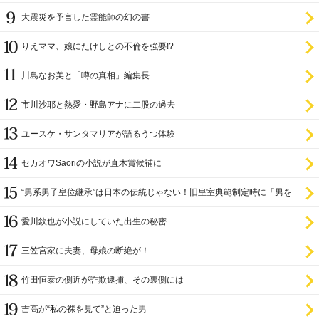
大震災を予言した霊能師の幻の書
りえママ、娘にたけしとの不倫を強要!?
川島なお美と「噂の真相」編集長
市川沙耶と熱愛・野島アナに二股の過去
ユースケ・サンタマリアが語るうつ体験
セカオワSaoriの小説が直木賞候補に
“男系男子皇位継承”は日本の伝統じゃない！旧皇室典範制定時に「男を
尊び女を卑む」と
愛川欽也が小説にしていた出生の秘密
三笠宮家に夫妻、母娘の断絶が！
竹田恒泰の側近が詐欺逮捕、その裏側には
吉高が“私の裸を見て”と迫った男