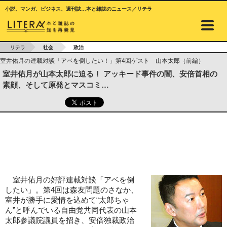
小説、マンガ、ビジネス、週刊誌…本と雑誌のニュース／リテラ
リテラ
社会
政治
室井佑月の連載対談「アベを倒したい！」第4回ゲスト 山本太郎（前編）
室井佑月が山本太郎に迫る！ アッキード事件の闇、安倍首相の
素顔、そして原発とマスコミ…
室井佑月の好評連載対談「アベを倒
したい」。第4回は森友問題のさなか、
室井が勝手に愛情を込めて“太郎ちゃ
ん”と呼んでいる自由党共同代表の山本
太郎参議院議員を招き、安倍独裁政治