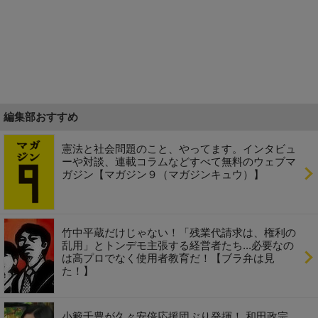
編集部おすすめ
憲法と社会問題のこと、やってます。インタビュ
ーや対談、連載コラムなどすべて無料のウェブマ
ガジン【マガジン９（マガジンキュウ）】
竹中平蔵だけじゃない！「残業代請求は、権利の
乱用」とトンデモ主張する経営者たち...必要なの
は高プロでなく使用者教育だ！【ブラ弁は見
た！】
小籔千豊が久々安倍応援団ぶり発揮！ 和田政宗