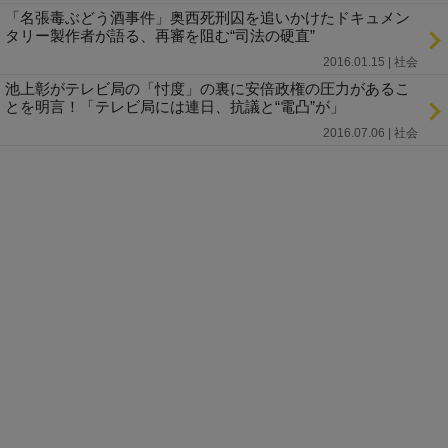
「名張毒ぶどう酒事件」奥西死刑囚を追いかけたドキュメン
タリー製作者が語る、再審を阻む“司法の硬直”
2016.01.15 | 社会
池上彰がテレビ局の「忖度」の裏に安倍政権の圧力があるこ
とを明言！「テレビ局には連日、抗議と“電凸”が」
2016.07.06 | 社会