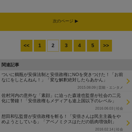
次のページ
<<
1
2
3
4
5
>>
関連記事
ついに鶴瓶が安保法制と安倍政権にNOを突きつけた！「お前
なにをしとんねん！」「変な解釈絶対したらあかん」
2015.08.09 | 芸能・エンタメ
佐村河内の意外な「素顔」に迫った森達也監督が社会の二元
化に警鐘！「安倍政権もメディアも途上国以下のレベル」
2016.06.03 | 社会
想田和弘監督が安倍政権を斬る！「安倍さんは民主主義をや
めようとしている」「アベノミクスはただの筋肉増強剤」
2016.02.14 | 社会