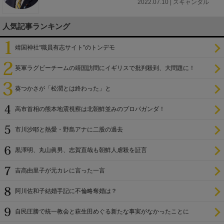
2022.07.10 | スキャンダル
人気記事ランキング
靖国神社“職員有志サイト”のトンデモ
英軍ラグビーチームの靖国訪問にイギリスで批判殺到、大問題に！
葵つかさが「松潤とは終わった」と
高市首相の熊本地震視察は北朝鮮並みのプロパガンダ！
市川沙耶と熱愛・野島アナに二股の過去
黒澤明、丸山眞男、志賀直哉も朝鮮人虐殺を証言
吉高由里子が元カレに言った一言
阿川佐和子結婚手記に不倫略奪婚は？
自民圧勝で統一教会と萩生田めぐる新たな事実がなかったことに