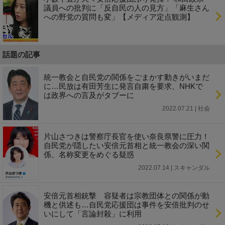
議員への批判に「反自民の人の見方」「麻生さん
への野党の質問も変」【メディア定点観測】
話題の記事
統一教会と自民党の関係をごまかす動きがいまだ
に…民放は有田芳生に発言自粛を要求、NHKで
は政界への言及がタブーに
2022.07.21 | 社会
片山さつきは警察庁長官を使い奈良県警に圧力！
自民党が隠したい安倍元首相と統一教会の深い関
係、名称変更をめぐる疑惑
2022.07.14 | スキャンダル
安倍元首相銃撃 容疑者は宗教団体との関係が動
機と供述も…自民党応援団は事件を安倍批判のせ
いにして「言論封殺」に利用