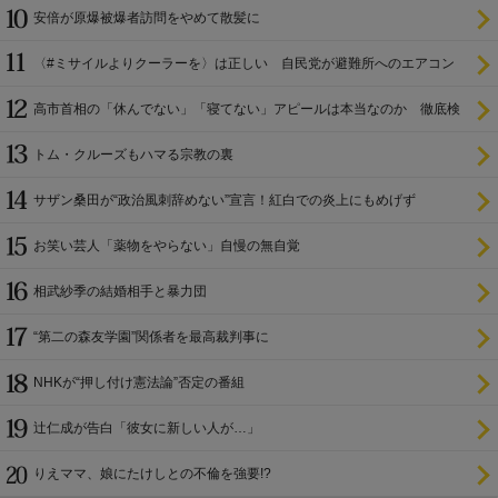
安倍が原爆被爆者訪問をやめて散髪に
〈#ミサイルよりクーラーを〉は正しい 自民党が避難所へのエアコン
設置を遅らせてきた
高市首相の「休んでない」「寝てない」アピールは本当なのか 徹底検
証
トム・クルーズもハマる宗教の裏
サザン桑田が“政治風刺辞めない”宣言！紅白での炎上にもめげず
お笑い芸人「薬物をやらない」自慢の無自覚
相武紗季の結婚相手と暴力団
“第二の森友学園”関係者を最高裁判事に
NHKが“押し付け憲法論”否定の番組
辻仁成が告白「彼女に新しい人が…」
りえママ、娘にたけしとの不倫を強要!?