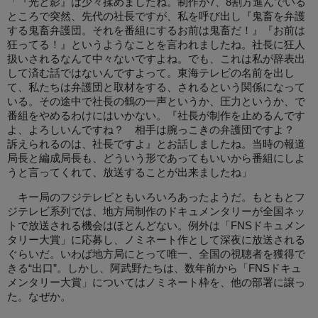
「『光と影』は少々揉めましたね。制作が7、8割方進んでいる
ところで突然、先代の社長ですが、私を呼び出し『鬼畜を弁護
する鬼畜弁護団。それを番組にするお前は鬼畜だ！』『お前は
狂ってる！』というようなことを言われましたね。社長に狂人
扱いされるなんて中々ないですよね。でも、これは私が辞表出
して済む話ではないんですよって。東海テレビの名前を出し
て、私たちは弁護団と取材をする、されるという関係になって
いる。その途中で社長の鶴の一声というか、圧力というか、で
番組をやめるわけにはいかない。『社長が制作を止めるんです
よ、よろしいんですね？ 相手は腕っこきの弁護団ですよ？
訴えられるのは、社長ですよ』とお話しましたね。当時の報道
局長と編成局長も、どういう形であってもいいから番組にしよ
うと言ってくれて、放送することが出来ましたね」
キー局のフジテレビともいろいろあったようだ。もともとフ
ジテレビ系列では、地方局制作のドキュメンタリーが全国ネッ
トで放送される機会はほとんどない。例外は「FNSドキュメン
タリー大賞」に応募し、ノミネート作として深夜に放送される
ぐらいだ。いわば地方局にとって唯一、全国の視聴者を獲得で
きる“出口”。しかし、阿武野たちは、数年前から「FNSドキュ
メンタリー大賞」についてはノミネート枠を、他の部署に譲っ
た。なぜか。