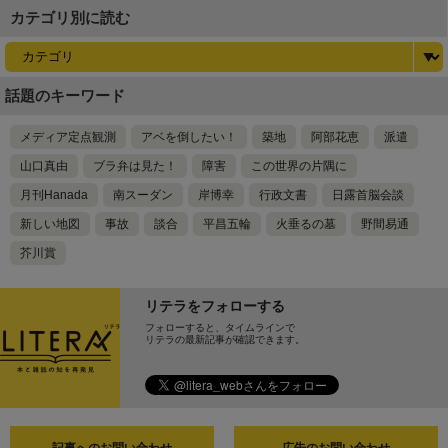
カテゴリ別に読む
話題のキーワード
メディア定点観測
アベを倒したい！
築地
阿部花恵
派遣
山口真由
ブラ弁は見た！
障害
この世界の片隅に
月刊Hanada
南スーダン
岸博幸
行政文書
日露首脳会談
新しい地図
事故
談合
平昌五輪
火垂るの墓
野間易通
芥川賞
リテラをフォローする
フォローすると、タイムラインで
リテラの最新記事が確認できます。