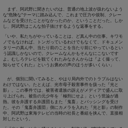
まず、阿武野に聞きたいのは、普通の地上波が扱わないよう
な“危険な”テーマに踏み込んで、これまで圧力や規制、クレー
ムなどを受けたことがなかったのか、ということだった。しか
し、阿武野はこんな拍子抜けするような返事をする。
「いや、私たちがやっていることは、ど真ん中の仕事。キワモ
ノでもなければ、トンガっているわけでもなくて、ドキュメン
タリーの真ん中、当たり前のことを当たり前にやっているとい
う認識しかないので。クレームなんかもそんなにこないです
よ。むしろテレビを観てくれたみなさんからは『よく撮って、
知らせてくれた』というお褒めの声のほうが多いくらい」
が、個別に聞いてみると、やはり局内外でのトラブルはない
わけではない。たとえば、光市母子殺害事件を扱った『光と
影』。この事件では、被害者遺族の訴えがメディアで盛んに取
り上げられ、被告の元少年を「極刑にせよ」という世論が過
熱。彼を弁護する弁護団もまた「鬼畜」とバッシングを受け
た。その「鬼畜弁護団」側にカメラを入れた『光と影』の制作
中、阿武野は東海テレビの当時の社長と番組を挟んで、直接相
対したという。