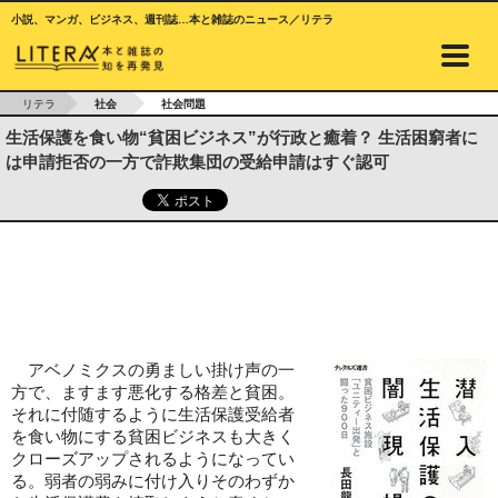
小説、マンガ、ビジネス、週刊誌…本と雑誌のニュース／リテラ
リテラ
社会
社会問題
生活保護を食い物“貧困ビジネス”が行政と癒着？ 生活困窮者に
は申請拒否の一方で詐欺集団の受給申請はすぐ認可
アベノミクスの勇ましい掛け声の一
方で、ますます悪化する格差と貧困。
それに付随するように生活保護受給者
を食い物にする貧困ビジネスも大きく
クローズアップされるようになってい
る。弱者の弱みに付け入りそのわずか