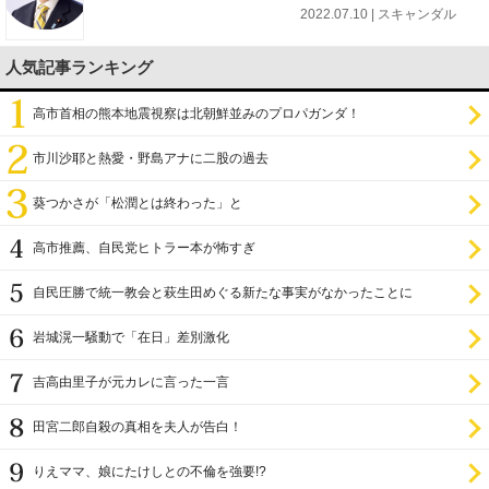
2022.07.10 | スキャンダル
人気記事ランキング
高市首相の熊本地震視察は北朝鮮並みのプロパガンダ！
市川沙耶と熱愛・野島アナに二股の過去
葵つかさが「松潤とは終わった」と
高市推薦、自民党ヒトラー本が怖すぎ
自民圧勝で統一教会と萩生田めぐる新たな事実がなかったことに
岩城滉一騒動で「在日」差別激化
吉高由里子が元カレに言った一言
田宮二郎自殺の真相を夫人が告白！
りえママ、娘にたけしとの不倫を強要!?