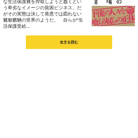
な生活保護費を搾取しようと蠢くとい
う卑劣なイメージの貧困ビジネス。だ
がその実態は決して善悪では図れない
魑魅魍魎の世界のようだ。 自らが“生
活保護受給...
全文を読む