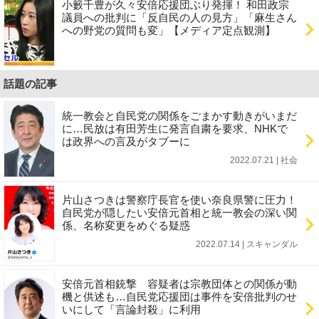
小籔千豊が久々安倍応援団ぶり発揮！ 和田政宗
議員への批判に「反自民の人の見方」「麻生さん
への野党の質問も変」【メディア定点観測】
話題の記事
統一教会と自民党の関係をごまかす動きがいまだ
に…民放は有田芳生に発言自粛を要求、NHKで
は政界への言及がタブーに
2022.07.21 | 社会
片山さつきは警察庁長官を使い奈良県警に圧力！
自民党が隠したい安倍元首相と統一教会の深い関
係、名称変更をめぐる疑惑
2022.07.14 | スキャンダル
安倍元首相銃撃 容疑者は宗教団体との関係が動
機と供述も…自民党応援団は事件を安倍批判のせ
いにして「言論封殺」に利用