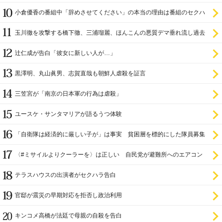
小倉優香の番組中「辞めさせてください」の本当の理由は番組のセクハ
ラ
玉川徹を攻撃する橋下徹、三浦瑠麗、ほんこんの悪質デマ垂れ流し過去
辻仁成が告白「彼女に新しい人が…」
黒澤明、丸山眞男、志賀直哉も朝鮮人虐殺を証言
三笠宮が「南京の日本軍の行為は虐殺」
ユースケ・サンタマリアが語るうつ体験
「自衛隊は経済的に厳しい子が」は事実 貧困層を標的にした隊員募集
〈#ミサイルよりクーラーを〉は正しい 自民党が避難所へのエアコン
設置を遅らせてきた
テラスハウスの出演者がセクハラ告白
官邸が震災の早期対応を拒否し政治利用
キンコメ高橋が法廷で母親の自殺を告白