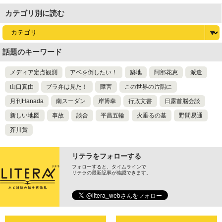
カテゴリ別に読む
話題のキーワード
メディア定点観測
アベを倒したい！
築地
阿部花恵
派遣
山口真由
ブラ弁は見た！
障害
この世界の片隅に
月刊Hanada
南スーダン
岸博幸
行政文書
日露首脳会談
新しい地図
事故
談合
平昌五輪
火垂るの墓
野間易通
芥川賞
リテラをフォローする
フォローすると、タイムラインで
リテラの最新記事が確認できます。