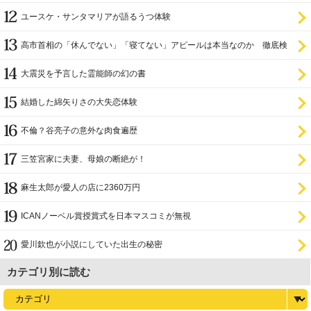
ユースケ・サンタマリアが語るうつ体験
高市首相の「休んでない」「寝てない」アピールは本当なのか 徹底検
証
大震災を予言した霊能師の幻の書
結婚した綿矢りさの大失恋体験
不倫？谷亮子の意外な肉食遍歴
三笠宮家に夫妻、母娘の断絶が！
麻生太郎が愛人の店に2360万円
ICANノーベル賞授賞式を日本マスコミが無視
愛川欽也が小説にしていた出生の秘密
カテゴリ別に読む