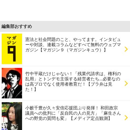
編集部おすすめ
憲法と社会問題のこと、やってます。インタビュ
ーや対談、連載コラムなどすべて無料のウェブマ
ガジン【マガジン９（マガジンキュウ）】
竹中平蔵だけじゃない！「残業代請求は、権利の
乱用」とトンデモ主張する経営者たち...必要なの
は高プロでなく使用者教育だ！【ブラ弁は見
た！】
小籔千豊が久々安倍応援団ぶり発揮！ 和田政宗
議員への批判に「反自民の人の見方」「麻生さん
への野党の質問も変」【メディア定点観測】