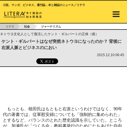
小説、マンガ、ビジネス、週刊誌…本と雑誌のニュース／リテラ
リテラ
社会
ジャーナリズム
ネトウヨ文化人として復活したケント・ギルバートの正体（後）
ケント・ギルバートはなぜ突然ネトウヨになったのか？ 背後に
右派人脈とビジネスのにおい
2015.12.10 06:45
もっとも、植田氏はもともと右派というわけではなく、90年
代の著書では、従軍慰安婦についても「強制的に集められた」
とするなど、バランスのとれた歴史認識を示していた。ところ
が、加瀬氏が「つくる会」教科書発行のためにたちあげた自由