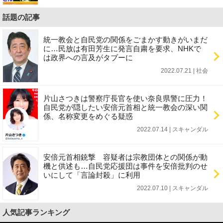
話題の記事
統一教会と自民党の関係をごまかす動きがいまだ
に…民放は有田芳生に発言自粛を要求、NHKで
は政界への言及がタブーに
2022.07.21 | 社会
片山さつきは警察庁長官を使い奈良県警に圧力！
自民党が隠したい安倍元首相と統一教会の深い関
係、名称変更をめぐる疑惑
2022.07.14 | スキャンダル
安倍元首相銃撃 容疑者は宗教団体との関係が動
機と供述も…自民党応援団は事件を安倍批判のせ
いにして「言論封殺」に利用
2022.07.10 | スキャンダル
人気記事ランキング