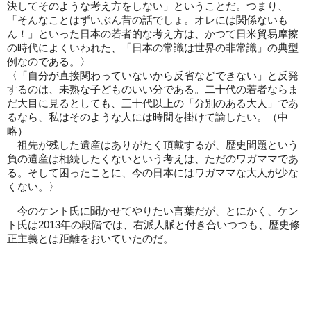
決してそのような考え方をしない」ということだ。つまり、
「そんなことはずいぶん昔の話でしょ。オレには関係ないも
ん！」といった日本の若者的な考え方は、かつて日米貿易摩擦
の時代によくいわれた、「日本の常識は世界の非常識」の典型
例なのである。〉
〈「自分が直接関わっていないから反省などできない」と反発
するのは、未熟な子どものいい分である。二十代の若者ならま
だ大目に見るとしても、三十代以上の「分別のある大人」であ
るなら、私はそのような人には時間を掛けて諭したい。（中
略）
祖先が残した遺産はありがたく頂戴するが、歴史問題という
負の遺産は相続したくないという考えは、ただのワガママであ
る。そして困ったことに、今の日本にはワガママな大人が少な
くない。〉
今のケント氏に聞かせてやりたい言葉だが、とにかく、ケン
ト氏は2013年の段階では、右派人脈と付き合いつつも、歴史修
正主義とは距離をおいていたのだ。