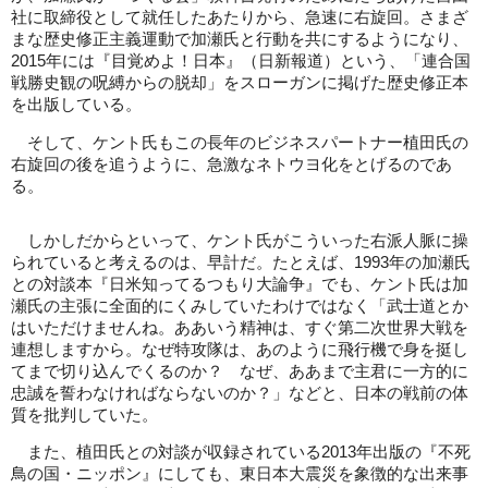
社に取締役として就任したあたりから、急速に右旋回。さまざ
まな歴史修正主義運動で加瀬氏と行動を共にするようになり、
2015年には『目覚めよ！日本』（日新報道）という、「連合国
戦勝史観の呪縛からの脱却」をスローガンに掲げた歴史修正本
を出版している。
そして、ケント氏もこの長年のビジネスパートナー植田氏の
右旋回の後を追うように、急激なネトウヨ化をとげるのであ
る。
しかしだからといって、ケント氏がこういった右派人脈に操
られていると考えるのは、早計だ。たとえば、1993年の加瀬氏
との対談本『日米知ってるつもり大論争』でも、ケント氏は加
瀬氏の主張に全面的にくみしていたわけではなく「武士道とか
はいただけませんね。ああいう精神は、すぐ第二次世界大戦を
連想しますから。なぜ特攻隊は、あのように飛行機で身を挺し
てまで切り込んでくるのか？ なぜ、ああまで主君に一方的に
忠誠を誓わなければならないのか？」などと、日本の戦前の体
質を批判していた。
また、植田氏との対談が収録されている2013年出版の『不死
鳥の国・ニッポン』にしても、東日本大震災を象徴的な出来事