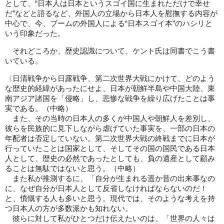
として、“日本人は日本というスゴイ国に生まれただけで幸せ
だ”などと語るなど、外国人の立場から日本人を慰撫する内容が
中心で、今、ブームの外国人による“日本スゴイ本”のハシリと
いう印象だった。
それどころか、歴史認識について、ケント氏は同書でこう書
いている。
〈日清戦争から日露戦争、第二次世界大戦にかけて、どのよう
な歴史的経緯があったにせよ、日本が朝鮮半島や中国大陸、東
南アジア諸国を「侵略」し、悲惨な戦争を繰り広げたことは事
実である。（中略）
また、その当時の日本人の多くが中国人や朝鮮人を差別し、
彼らを民族的に見下しながら虐げていた事実を、一部の日本の
年配者は否定していない。第二次世界大戦の終戦までに日本が
行っていたことは国家として、そしてその国の国民である日本
人として、歴史の必然であったとしても、負の遺産として顧み
ることは無駄ではないと思う。（中略）
また私が推測するに、「自分が生まれる遥か昔の出来事なの
に、なぜ自分が日本人として反省しなければならないのだ！
と、憤慨する人も多いと思う。現代では、そのような考えを持
つ日本人の方が多数派かも知れない。
彼らに対して私がひとつだけ伝えたいのは、「世界の人々は