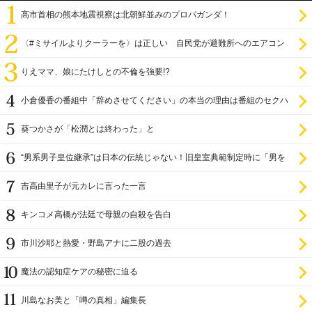
高市首相の熊本地震視察は北朝鮮並みのプロパガンダ！
〈#ミサイルよりクーラーを〉は正しい 自民党が避難所へのエアコン
設置を遅らせてきた
りえママ、娘にたけしとの不倫を強要!?
小倉優香の番組中「辞めさせてください」の本当の理由は番組のセクハ
ラ
葵つかさが「松潤とは終わった」と
“男系男子皇位継承”は日本の伝統じゃない！旧皇室典範制定時に「男を
尊び女を卑む」と
吉高由里子が元カレに言った一言
キンコメ高橋が法廷で母親の自殺を告白
市川沙耶と熱愛・野島アナに二股の過去
魔法の認知症ケアの秘密に迫る
川島なお美と「噂の真相」編集長