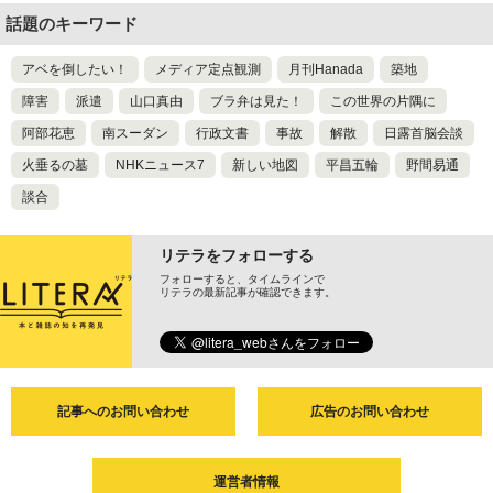
話題のキーワード
アベを倒したい！
メディア定点観測
月刊Hanada
築地
障害
派遣
山口真由
ブラ弁は見た！
この世界の片隅に
阿部花恵
南スーダン
行政文書
事故
解散
日露首脳会談
火垂るの墓
NHKニュース7
新しい地図
平昌五輪
野間易通
談合
リテラをフォローする
フォローすると、タイムラインで
リテラの最新記事が確認できます。
記事へのお問い合わせ
広告のお問い合わせ
運営者情報