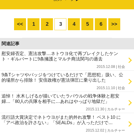
<<
1
2
3
4
5
6
>>
関連記事
慰安婦否定、憲法攻撃…ネトウヨ化で再ブレイクしたケン
ト・ギルバートに9条擁護とマルチ商法関与の過去
2015.12.08 | 社会
9条Tシャツやバッジをつけているだけで「思想犯」扱い、公
的場所から排除！ 安倍政権が憲法弾圧に乗り出した
2015.11.10 | 社会
追悼！ 水木しげるが描いていたラバウルの戦争体験と慰安
婦…「80人の兵隊を相手に…あれはやっぱり地獄だ」
2015.11.30 | カルチャー
流行語大賞決定でネトウヨがまた的外れ攻撃！ ベスト10 に
「アベ政治を許さない」「SEALDs」が入っただけで…
2015.12.02 | カルチャー