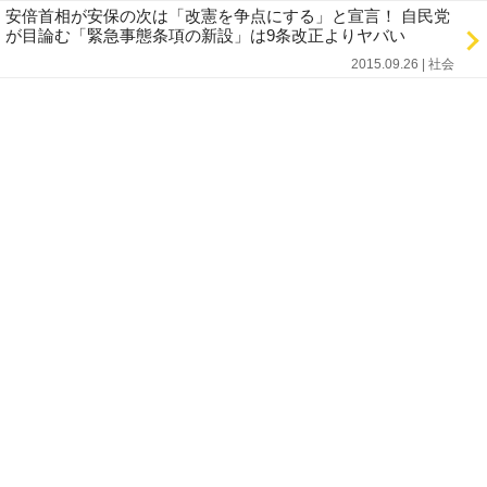
安倍首相が安保の次は「改憲を争点にする」と宣言！ 自民党
が目論む「緊急事態条項の新設」は9条改正よりヤバい
2015.09.26 | 社会