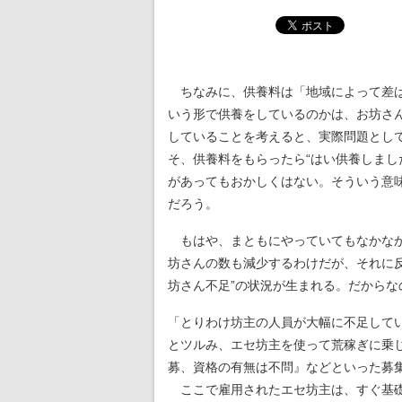
ちなみに、供養料は「地域によって差は
いう形で供養をしているのかは、お坊さ
していることを考えると、実際問題として
そ、供養料をもらったら“はい供養しまし
があってもおかしくはない。そういう意
だろう。
もはや、まともにやっていてもなかなか
坊さんの数も減少するわけだが、それに
坊さん不足”の状況が生まれる。だから
「とりわけ坊主の人員が大幅に不足して
とツルみ、エセ坊主を使って荒稼ぎに乗
募、資格の有無は不問』などといった募
ここで雇用されたエセ坊主は、すぐ基礎