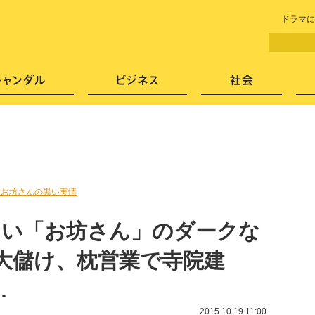
LITERA／リテラ 本と雑誌の
ドラマに
芸能・エンタメ
スキャンダル
ビジネ
いお坊さんの黒い実情
ない「お坊さん」のダークな
で大儲け、枕営業で寺院建
…
2015.10.19 11:00