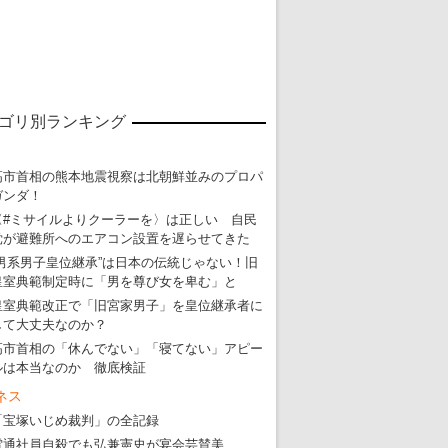
ゴリ別ランキング
東京五輪強行開催特別企画 大ウソだら
高市首相の熊本地震視察は北朝鮮並みのプロパ
ガンダ！
・
五輪入場行進にすぎやまこういちの曲、杉田水脈のLGB
〈#ミサイルよりクーラーを〉は正しい 自民
・
大ウソだらけの東京五輪！ 安倍・菅・森はどんな嘘を
党が避難所へのエアコン設置を遅らせてきた
“男系男子皇位継承”は日本の伝統じゃない！旧
・
五輪サッカー・久保建英が南アの陽性者に「僕らに損ではない」
皇室典範制定時に「男を尊び女を卑む」と
・
五輪関係者が入国当日、築地を散歩！
皇室典範改正で「旧宮家男子」を皇位継承者に
して大丈夫なのか？
・
五輪でIOCラウンジ以外にVIPルーム、広告代理店は物品購入
高市首相の「休んでない」「寝てない」アピー
ルは本当なのか 徹底検証
ネス
「宝塚いじめ裁判」の全記録
電通社員自殺でも弘兼憲史が宴会芸賛美