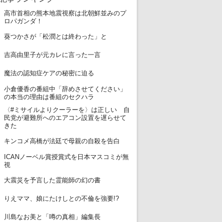
高市首相の熊本地震視察は北朝鮮並みのプ
1
ロパガンダ！
2
葵つかさが「松潤とは終わった」と
3
吉高由里子が元カレに言った一言
4
魔法の認知症ケアの秘密に迫る
小倉優香の番組中「辞めさせてください」
5
の本当の理由は番組のセクハラ
〈#ミサイルよりクーラーを〉は正しい 自
6
民党が避難所へのエアコン設置を遅らせて
きた
7
キンコメ高橋が法廷で母親の自殺を告白
ICANノーベル賞授賞式を日本マスコミが無
8
視
9
大震災を予言した霊能師の幻の書
10
りえママ、娘にたけしとの不倫を強要!?
11
川島なお美と「噂の真相」編集長