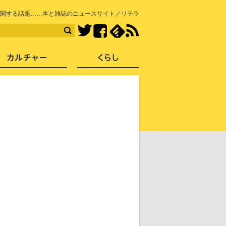
知を再発見
関する話題……本と雑誌のニュースサイト／リテラ
Facebook
feedly
RSS
Twitter
ス
社会
カルチャー
くらし