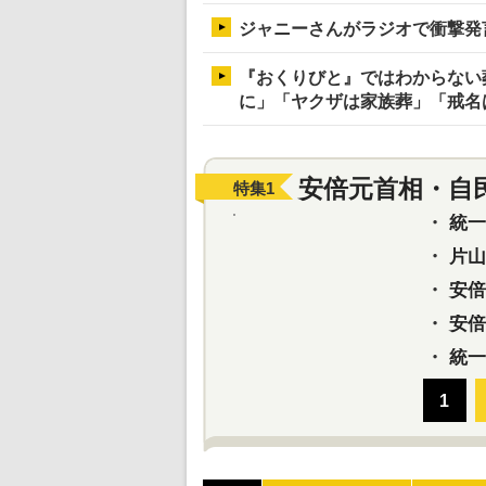
ジャニーさんがラジオで衝撃発
『おくりびと』ではわからない
に」「ヤクザは家族葬」「戒名
安倍元首相・自
特集
1
・
統一教
・
片山さ
・
安倍元
・
安倍晋
・
統一