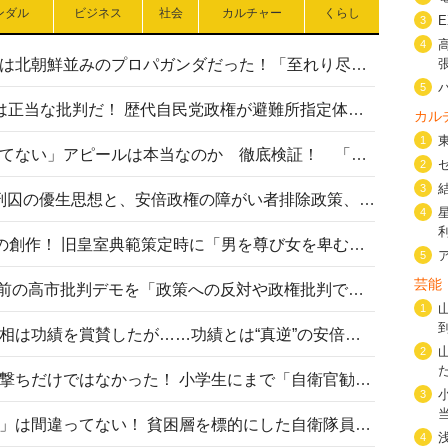
ンダル
ビジネス
社会
カルチャー
くらし
3
4
高市首相の熊本地震避難所視察は北朝鮮並みのプロパガンダだった！「至れり尽くせり」の選ばれた避難所の一方で実態は…
5
〈#ミサイルよりクーラーを〉は正当な批判だ！ 歴代自民党政権が避難所指定体育館へのエアコン設置を遅らせてきた客観的事実
カル
1
高市首相の「休んでない」「寝てない」アピールは本当なのか 徹底検証！ 「資料読み込み」「アイロンがけ」も矛盾だらけ…
2
3
相模原事件から10年──植松死刑囚の優生思想と、安倍政権の障がい者排除政策、右派勢力の差別主義との関係を改めて問う
4
“男系男子の皇位継承”は明治期の創作！ 旧皇室典範策定時に「男を尊び女を卑むの慣習、人民の脳髄」とトンデモ論で女性天皇を否定
5
芸能
山里亮太が『DayDay.』で国会前の高市批判デモを「政策への反対や政権批判でない」と捻じ曲げ解説 デモ参加者から批判殺到
1
安倍晋三元首相の命日で高市首相は功績を賞賛したが……功績とは“真逆”の安倍元首相のトンデモ発言を振り返る
2
自衛隊リクルートは貧困層狙い撃ちだけではなかった！ 小学生にまで「自衛官勧誘」目的のパンフレット作成
3
「自衛隊は経済的に厳しい子が」は間違ってない！ 貧困層を標的にした自衛隊員募集、やす子、山上被告も…日本でも進む“経済的徴兵制”
4