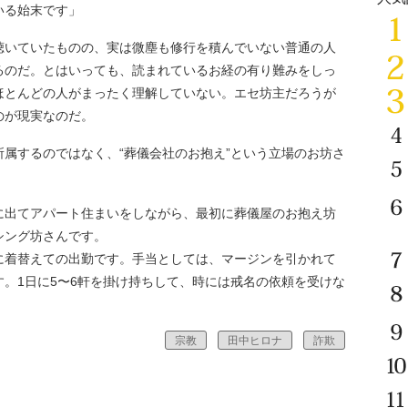
いる始末です」
いていたものの、実は微塵も修行を積んでいない普通の人
るのだ。とはいっても、読まれているお経の有り難みをしっ
ほとんどの人がまったく理解していない。エセ坊主だろうが
のが現実なのだ。
属するのではなく、“葬儀会社のお抱え”という立場のお坊さ
に出てアパート住まいをしながら、最初に葬儀屋のお抱え坊
シング坊さんです。
着替えての出勤です。手当としては、マージンを引かれて
。1日に5〜6軒を掛け持ちして、時には戒名の依頼を受けな
宗教
田中ヒロナ
詐欺