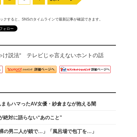
リックすると、SNSのタイムラインで最新記事が確認できます。
ゃけ説法” テレビじゃ言えないホントの話
んまもハマったAV女優・紗倉まなが抱える闇
が絶対に語らない“あのこと”
裸の男二人が鎖で…」「風呂場で包丁を…」