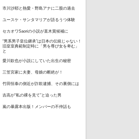
12
市川沙耶と熱愛・野島アナに二股の過去
13
ユースケ・サンタマリアが語るうつ体験
14
セカオワSaoriの小説が直木賞候補に
“男系男子皇位継承”は日本の伝統じゃない！
15
旧皇室典範制定時に「男を尊び女を卑む」
と
16
愛川欽也が小説にしていた出生の秘密
17
三笠宮家に夫妻、母娘の断絶が！
18
竹田恒泰の側近が詐欺逮捕、その裏側には
19
吉高が“私の裸を見て”と迫った男
20
嵐の暴露本出版！メンバーの不仲話も