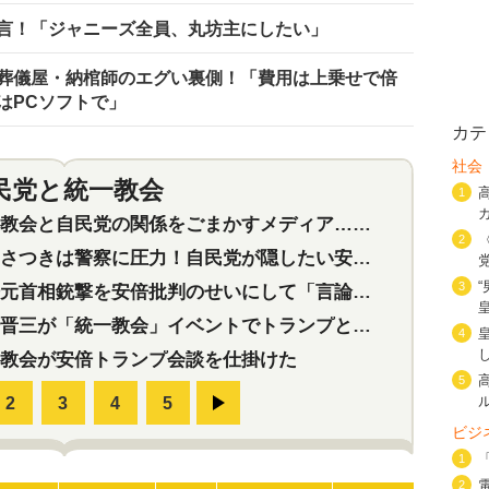
言！「ジャニーズ全員、丸坊主にしたい」
葬儀屋・納棺師のエグい裏側！「費用は上乗せで倍
はPCソフトで」
カテ
社会
民党と統一教会
特集
2
1
会と自民党の関係をごまかすメディア…民放は有田芳生に発言自粛を要求
2
つきは警察に圧力！自民党が隠したい安倍元首相と統一教会の深い関係
3
首相銃撃を安倍批判のせいにして「言論封殺」に利用する自民党応援団
三が「統一教会」イベントでトランプと演説！同性婚や夫婦別姓を攻撃
4
教会が安倍トランプ会談を仕掛けた
5
ビジ
1
2