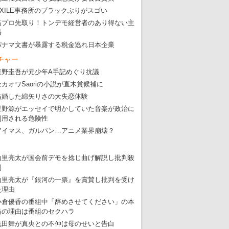
EXILE事務所のブラックぶりがスゴい
高プロ先取り！トンデモ経営者のあり得ない主
張
パナマ文書が暴露する税金逃れ日本企業
チャー
東野圭吾が元少年A手記めぐり抗議
セカオワSaoriの小説が直木賞候補に
結婚した綿矢りさの大失恋体験
星野源がエッセイで明かしていた音楽が政治に
利用される危険性
アイマス、ガルパン…アニメ業界崩壊？
山里亮太が国会前デモを捻じ曲げ解説し批判殺
到
山里亮太が『銀河の一票』を賞賛し批判を受け
た理由
小倉優香の番組中「辞めさせてください」の本
当の理由は番組のセクハラ
浅田舞が真央との不仲は母のせいと告白