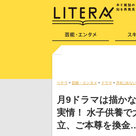
リテラ
>
芸能・エンタメ
>
ドラマ
>
月9に出な
月9ドラマは描か
実情！ 水子供養
立、ご本尊を換金