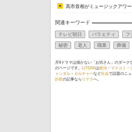
関連キーワード
テレビ朝日
バラエティ
フ
秘密
老人
職業
葬儀
月9ドラマは描かない「お坊さん」のダーク
のページです。
LITERA
は
政治
・
マスコミ
・
ャンダル
・
カルチャー
など
社会
で話題のニュ
詐欺
の記事なら
リテラ
へ。