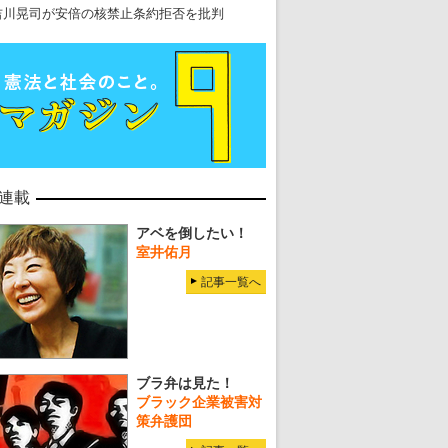
吉川晃司が安倍の核禁止条約拒否を批判
連載
アベを倒したい！
室井佑月
記事一覧へ
ブラ弁は見た！
ブラック企業被害対
策弁護団