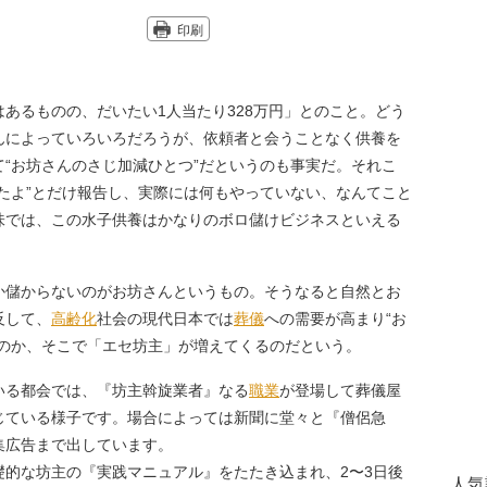
印刷
あるものの、だいたい1人当たり328万円」とのこと。どう
んによっていろいろだろうが、依頼者と会うことなく供養を
“お坊さんのさじ加減ひとつ”だというのも事実だ。それこ
たよ”とだけ報告し、実際には何もやっていない、なんてこと
味では、この水子供養はかなりのボロ儲けビジネスといえる
儲からないのがお坊さんというもの。そうなると自然とお
反して、
高齢化
社会の現代日本では
葬儀
への需要が高まり“お
なのか、そこで「エセ坊主」が増えてくるのだという。
いる都会では、『坊主斡旋業者』なる
職業
が登場して葬儀屋
じている様子です。場合によっては新聞に堂々と『僧侶急
集広告まで出しています。
的な坊主の『実践マニュアル』をたたき込まれ、2〜3日後
人気