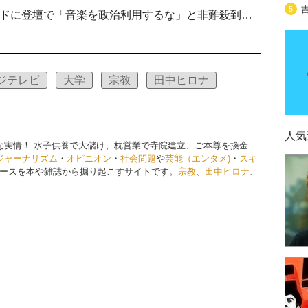
5
高市首相がミュージックアワードに登壇で「音楽を政治利用するな」と非難殺到！ MAJの国策的本質を批判する声も
ジテレビ
大学
宗教
田中ヒロナ
人気
な実情！ 水子供養で大儲け、枕営業で寺院建立、ご本尊を換金…
ジャーナリズム
・
オピニオン
・
社会問題
や
芸能（エンタメ)
・
スキ
ースを本や雑誌から掘り起こすサイトです。
宗教
、
田中ヒロナ
、